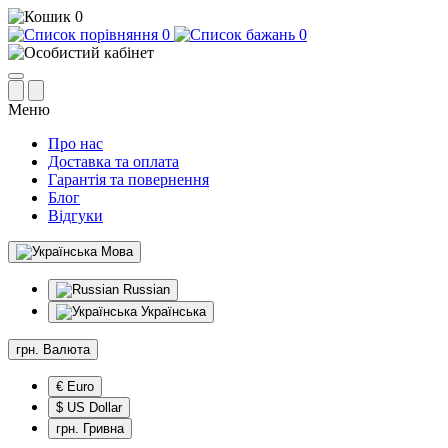
0
0
0
Меню
Про нас
Доставка та оплата
Гарантія та повернення
Блог
Відгуки
Мова
Russian
Українська
грн.
Валюта
€ Euro
$ US Dollar
грн. Гривна