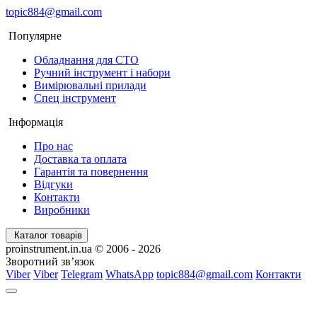
topic884@gmail.com
Популярне
Обладнання для СТО
Ручний інструмент і набори
Вимірювальні прилади
Спец інструмент
Інформація
Про нас
Доставка та оплата
Гарантія та повернення
Відгуки
Контакти
Виробники
Каталог товарів
proinstrument.in.ua © 2006 - 2026
Зворотний зв’язок
Viber
Viber
Telegram
WhatsApp
topic884@gmail.com
Контакти