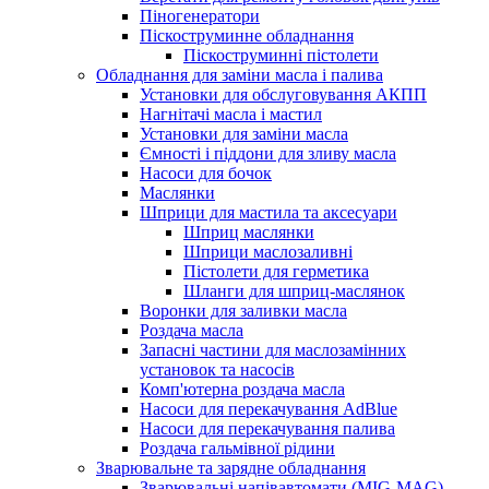
Піногенератори
Піскоструминне обладнання
Піскоструминні пістолети
Обладнання для заміни масла і палива
Установки для обслуговування АКПП
Нагнітачі масла і мастил
Установки для заміни масла
Ємності і піддони для зливу масла
Насоси для бочок
Маслянки
Шприци для мастила та аксесуари
Шприц маслянки
Шприци маслозаливні
Пістолети для герметика
Шланги для шприц-маслянок
Воронки для заливки масла
Роздача масла
Запасні частини для маслозамінних
установок та насосів
Комп'ютерна роздача масла
Насоси для перекачування AdBlue
Насоси для перекачування палива
Роздача гальмівної рідини
Зварювальне та зарядне обладнання
Зварювальні напівавтомати (MIG-MAG)