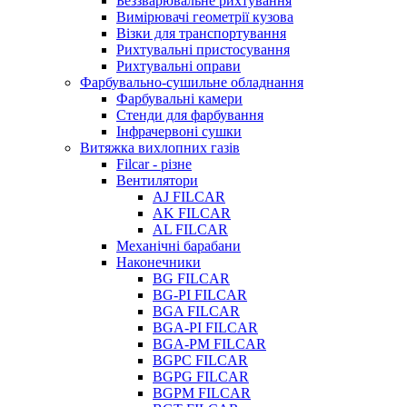
Беззварювальне рихтування
Вимірювачі геометрії кузова
Візки для транспортування
Рихтувальні пристосування
Рихтувальні оправи
Фарбувально-сушильне обладнання
Фарбувальні камери
Стенди для фарбування
Інфрачервоні сушки
Витяжка вихлопних газів
Filcar - різне
Вентилятори
AJ FILCAR
AK FILCAR
AL FILCAR
Механічні барабани
Наконечники
BG FILCAR
BG-PI FILCAR
BGA FILCAR
BGA-PI FILCAR
BGA-PM FILCAR
BGPC FILCAR
BGPG FILCAR
BGPM FILCAR