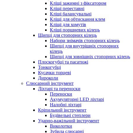
Кліщі зажимні з фіксатором
Кліщі переставні
Кліщі балансувальні
Кліщі для обтискання клем
Кліщі для хомутів
Кліщі поршневих кілець
Щипці для стопорних кілець
Набори знімачів стопорних кілець
Щипці для внутрішніх стопорних
кілець
Щипці для зовнішніх стопорних кілець
Плоскогубці та пасатижі
Тонкогубці
Кусачки торцеві
Дироколи
Слюсарний інструмент
Ліхтарі та переноски
Переноски
Акумуляторні LED ліхтарі
Налобні ліхтарі
Кріпильний інструмент
Будівельні степлери
Ударно-важільний інструмент
Виколотки
Зубила слюсарні