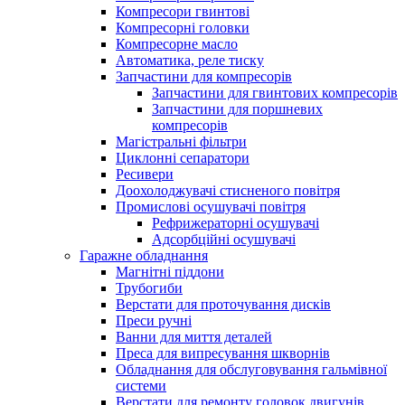
Компресори гвинтові
Компресорні головки
Компресорне масло
Автоматика, реле тиску
Запчастини для компресорів
Запчастини для гвинтових компресорів
Запчастини для поршневих
компресорів
Магістральні фільтри
Циклонні сепаратори
Ресивери
Доохолоджувачі стисненого повітря
Промислові осушувачі повітря
Рефрижераторні осушувачі
Адсорбційні осушувачі
Гаражне обладнання
Магнітні піддони
Трубогиби
Верстати для проточування дисків
Преси ручні
Ванни для миття деталей
Преса для випресування шкворнів
Обладнання для обслуговування гальмівної
системи
Верстати для ремонту головок двигунів