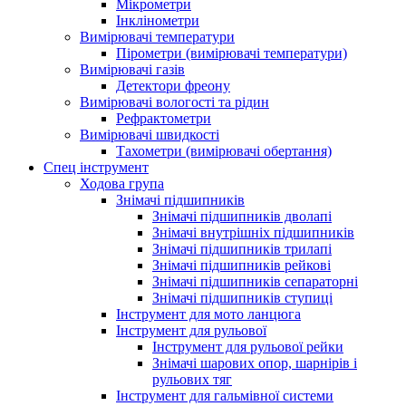
Мікрометри
Інклінометри
Вимірювачі температури
Пірометри (вимірювачі температури)
Вимірювачі газів
Детектори фреону
Вимірювачі вологості та рідин
Рефрактометри
Вимірювачі швидкості
Тахометри (вимірювачі обертання)
Спец інструмент
Ходова група
Знімачі підшипників
Знімачі підшипників дволапі
Знімачі внутрішніх підшипників
Знімачі підшипників трилапі
Знімачі підшипників рейкові
Знімачі підшипників сепараторні
Знімачі підшипників ступиці
Інструмент для мото ланцюга
Інструмент для рульової
Інструмент для рульової рейки
Знімачі шарових опор, шарнірів і
рульових тяг
Інструмент для гальмівної системи