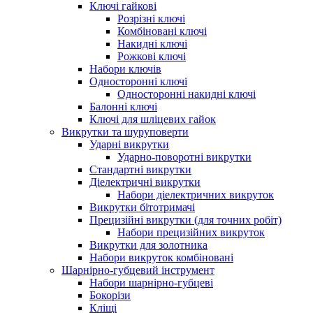
Ключі гайкові
Розрізні ключі
Комбіновані ключі
Накидні ключі
Рожкові ключі
Набори ключів
Односторонні ключі
Односторонні накидні ключі
Балонні ключі
Ключі для шліцевих гайок
Викрутки та шуруповерти
Ударні викрутки
Ударно-поворотні викрутки
Стандартні викрутки
Діелектричні викрутки
Набори діелектричних викруток
Викрутки бітотримачі
Прецизійні викрутки (для точних робіт)
Набори прецизійних викруток
Викрутки для золотника
Набори викруток комбіновані
Шарнірно-губцевий інструмент
Набори шарнірно-губцеві
Бокорізи
Кліщі