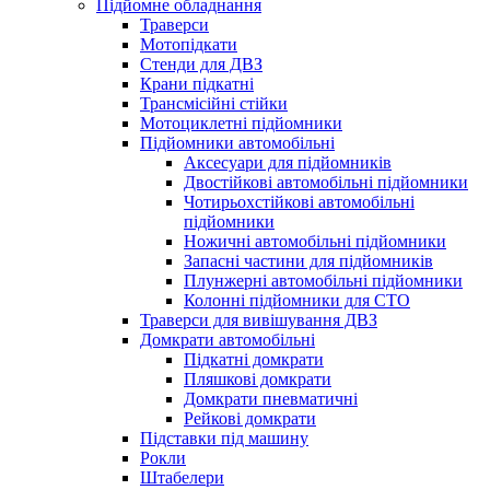
Підйомне обладнання
Траверси
Мотопідкати
Стенди для ДВЗ
Крани підкатні
Трансмісійні стійки
Мотоциклетні підйомники
Підйомники автомобільні
Аксесуари для підйомників
Двостійкові автомобільні підйомники
Чотирьохстійкові автомобільні
підйомники
Ножичні автомобільні підйомники
Запасні частини для підйомників
Плунжерні автомобільні підйомники
Колонні підйомники для СТО
Траверси для вивішування ДВЗ
Домкрати автомобільні
Підкатні домкрати
Пляшкові домкрати
Домкрати пневматичні
Рейкові домкрати
Підставки під машину
Рокли
Штабелери