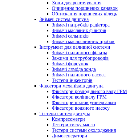
Хони для розточування
Очищення поршневих канавок
Обтискання поршневих кілець
Знімачі систем двигуна
Знімачі патрубків радіатора
Знімачі масляних фільтрів
Знімачі сальників
Знімачі маслосливних пробок
Інструмент для паливної системи
Знімачі паливного фільтра
Зажими для трубопроводів
Знімачі форсунок
Знімачі лямбда зонда
Знімачі паливного насоса
Тестери інжекторів
Фіксатори механізмів двигуна
Фіксатори розподільного валу ГРМ
Фіксатори колінвалу ГРМ
Фіксатори шківів універсальні
Фіксатори водяного насосу
Тестери систем двигуна
Компресометри
Тестери тиску масла
Тестери системи охолодження
Димогенератори