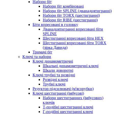
Набори біт
Набори біт комбіновані
Набори біт SPLINE (дванадцятигранні)
Набори біт TORX (шестигранні)
Набори біт RIBE (шестигранні)
Біти впресовані в головку
Дванадцятигранні впресовані біти
SPLINE
Шестигранні впресовані біти HEX
Шестигранні впресовані біти TORX
(зірка Давида)
Тримачі біт
Ключі та набори
Ключі динамометричні
Шкальні динамометричні ключі
Шкали доворотні
Ключі трубні та розвідні
Розвідні ключі
Трубні ключі
Редуктор підсилювачі (м'ясорубки)
Ключі шестигранні (імбусові)
Набори шестигранних (імбусових)
ключів
Т-подібні шестигранні ключі
Г-подібні шестигранні ключі