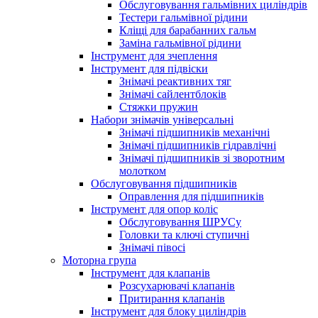
Обслуговування гальмівних циліндрів
Тестери гальмівної рідини
Кліщі для барабанних гальм
Заміна гальмівної рідини
Інструмент для зчеплення
Інструмент для підвіски
Знімачі реактивних тяг
Знімачі сайлентблоків
Стяжки пружин
Набори знімачів універсальні
Знімачі підшипників механічні
Знімачі підшипників гідравлічні
Знімачі підшипників зі зворотним
молотком
Обслуговування підшипників
Оправлення для підшипників
Інструмент для опор коліс
Обслуговування ШРУСу
Головки та ключі ступичні
Знімачі півосі
Моторна група
Інструмент для клапанів
Розсухарювачі клапанів
Притирання клапанів
Інструмент для блоку циліндрів