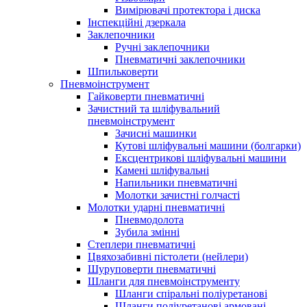
Вимірювачі протектора і диска
Інспекційні дзеркала
Заклепочники
Ручні заклепочники
Пневматичні заклепочники
Шпильковерти
Пневмоінструмент
Гайковерти пневматичні
Зачистний та шліфувальний
пневмоінструмент
Зачисні машинки
Кутові шліфувальні машини (болгарки)
Ексцентрикові шліфувальні машини
Камені шліфувальні
Напильники пневматичні
Молотки зачистні голчасті
Молотки ударні пневматичні
Пневмодолота
Зубила змінні
Степлери пневматичні
Цвяхозабивні пістолети (нейлери)
Шуруповерти пневматичні
Шланги для пневмоінструменту
Шланги спіральні поліуретанові
Шланги поліуретанові армовані