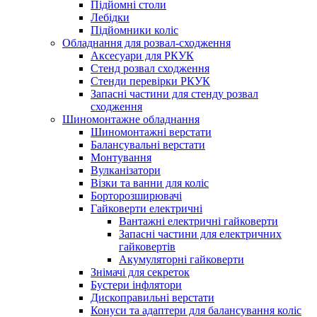
Підйомні столи
Лебідки
Підйомники коліс
Обладнання для розвал-сходження
Аксесуари для РКУК
Стенд розвал сходження
Стенди перевірки РКУК
Запасні частини для стенду розвал
сходження
Шиномонтажне обладнання
Шиномонтажні верстати
Балансувальні верстати
Монтування
Вулканізатори
Візки та ванни для коліс
Борторозширювачі
Гайковерти електричні
Вантажні електричні гайковерти
Запасні частини для електричних
гайковертів
Акумуляторні гайковерти
Знімачі для секреток
Бустери інфлятори
Дископравильні верстати
Конуси та адаптери для балансування коліс