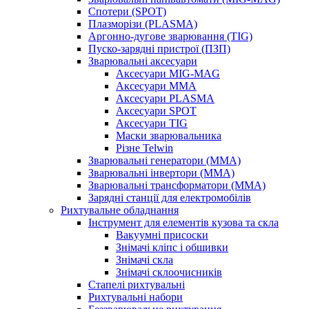
Спотери (SPOT)
Плазморізи (PLASMA)
Аргонно-дугове зварювання (TIG)
Пуско-зарядні пристрої (ПЗП)
Зварювальні аксесуари
Аксесуари MIG-MAG
Аксесуари MMA
Аксесуари PLASMA
Аксесуари SPOT
Аксесуари TIG
Маски зварювальника
Різне Telwin
Зварювальні генератори (MMA)
Зварювальні інвертори (MMA)
Зварювальні трансформатори (MMA)
Зарядні станції для електромобілів
Рихтувальне обладнання
Інструмент для елементів кузова та скла
Вакуумні присоски
Знімачі кліпс і обшивки
Знімачі скла
Знімачі склоочисників
Стапелі рихтувальні
Рихтувальні набори