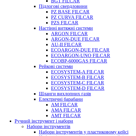
BGT FILCAR
Підлогові свердловини
PZ BASE FILCAR
PZ CURVA FILCAR
PZS FILCAR
Настінні витяжні системи
ARGON FILCAR
ARGON-DUE FILCAR
AU-II FILCAR
ECOARGON-DUE FILCAR
ECOARGON-UNO FILCAR
ECOBP-6000GAS FILCAR
Рейкові системи
ECOSYSTEM-A FILCAR
ECOSYSTEM-B FILCAR
ECOSYSTEM-C FILCAR
ECOSYSTEM-D FILCAR
Шланги вихлопних газів
Електричні барабани
AM FILCAR
AMA FILCAR
AMT FILCAR
Ручний інструмент і набори
Набори інструментів
Набори інструментів у пластиковому кейсі