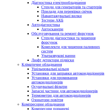
Діагностика електрообладнання
Стенди для генераторів та стартерів
Прилади для перевірки свічок
Навантажувальні вилки
Тестери АКБ
Автодіагностика
Автосканери
Обслуговування та ремонт форсунок
Стенди діагностики та чищення
форсунок
Комплекти для чищення паливних
систем
Ультразвукові ванни
Люфт детектори підвіски
Кліматичне обладнання
Ущільнювальні кільця
Установки для заправки автокондиціонерів
Установки для промивання
автокондиціонерів
Осушувальні фільтри
Запасні частини для автокондиціонерів
Термометри для автокондиціонерів
Озонатори повітря
Компресорне обладнання
Компресори поршневі