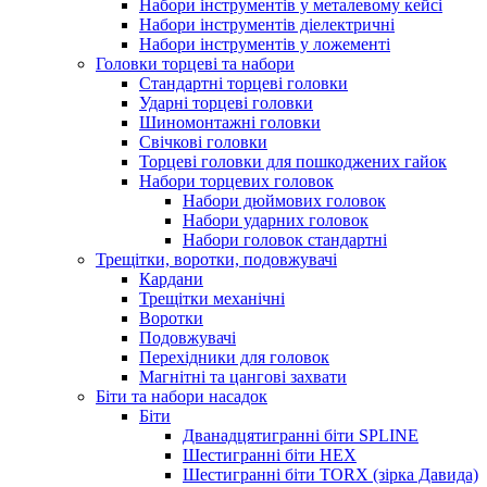
Набори інструментів у металевому кейсі
Набори інструментів діелектричні
Набори інструментів у ложементі
Головки торцеві та набори
Стандартні торцеві головки
Ударні торцеві головки
Шиномонтажні головки
Свічкові головки
Торцеві головки для пошкоджених гайок
Набори торцевих головок
Набори дюймових головок
Набори ударних головок
Набори головок стандартні
Трещітки, воротки, подовжувачі
Кардани
Трещітки механічні
Воротки
Подовжувачі
Перехідники для головок
Магнітні та цангові захвати
Біти та набори насадок
Біти
Дванадцятигранні біти SPLINE
Шестигранні біти HEX
Шестигранні біти TORX (зірка Давида)