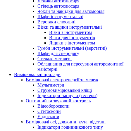
Лежаки автослюсаря
Стілець автослюсаря
Чохли та накидки для автомобіля
Шафи інструментальні
Верстаки слюсарні
Візки та ящики інструментальні
Візки з інструментом
Візки для інструментів
Ящики з інструментом
Тумби інструментальні (верстатні)
Шафи для спецодягу
Стелажі металеві
Обладнання для пересувної авторемонтної
майстерні
Вимірювальні прилади
Вимірювачі електроенергії та мереж
Мультиметри
Струмовимірювальні кліщі
Індикатори напруги (тестери)
Оптичний та звуковий контроль
Відеобороскопи
Стетоскопи
Ендоскопи
Вимірювачі осі, довжини, кута, відстані
Індикатори годинникового типу