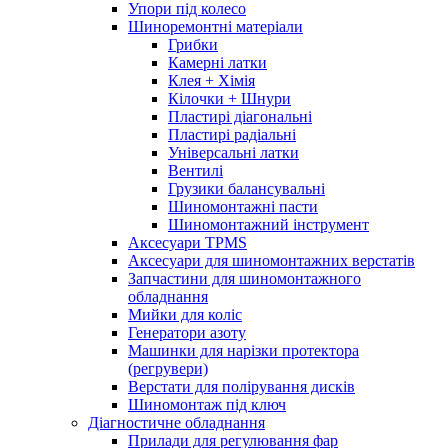
Упори під колесо
Шиноремонтні матеріали
Грибки
Камерні латки
Клея + Хімія
Кілочки + Шнури
Пластирі діагональні
Пластирі радіальні
Універсальні латки
Вентилі
Грузики балансувальні
Шиномонтажні пасти
Шиномонтажний інструмент
Аксесуари TPMS
Аксесуари для шиномонтажних верстатів
Запчастини для шиномонтажного
обладнання
Мийки для коліс
Генератори азоту
Машинки для нарізки протектора
(регрувери)
Верстати для полірування дисків
Шиномонтаж під ключ
Діагностичне обладнання
Прилади для регулювання фар