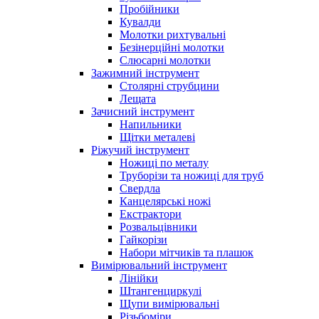
Пробійники
Кувалди
Молотки рихтувальні
Безінерційні молотки
Слюсарні молотки
Зажимний інструмент
Столярні струбцини
Лещата
Зачисний інструмент
Напильники
Щітки металеві
Ріжучий інструмент
Ножиці по металу
Труборізи та ножиці для труб
Свердла
Канцелярські ножі
Екстрактори
Розвальцівники
Гайкорізи
Набори мітчиків та плашок
Вимірювальний інструмент
Лінійки
Штангенциркулі
Щупи вимірювальні
Різьбоміри