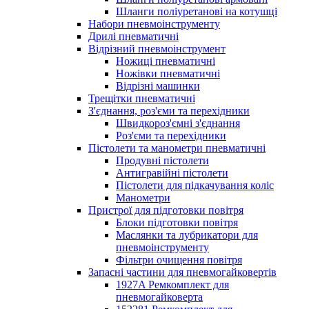
Шланги поліуретанові на котушці
Набори пневмоінструменту
Дрилі пневматичні
Відрізний пневмоінструмент
Ножиці пневматичні
Ножівки пневматичні
Відрізні машинки
Трещітки пневматичні
З'єднання, роз'єми та перехідники
Швидкороз'ємні з'єднання
Роз'єми та перехідники
Пістолети та манометри пневматичні
Продувні пістолети
Антигравійні пістолети
Пістолети для підкачування коліс
Манометри
Пристрої для підготовки повітря
Блоки підготовки повітря
Маслянки та лубрикатори для
пневмоінструменту
Фільтри очищення повітря
Запасні частини для пневмогайковертів
1927A Ремкомплект для
пневмогайковерта