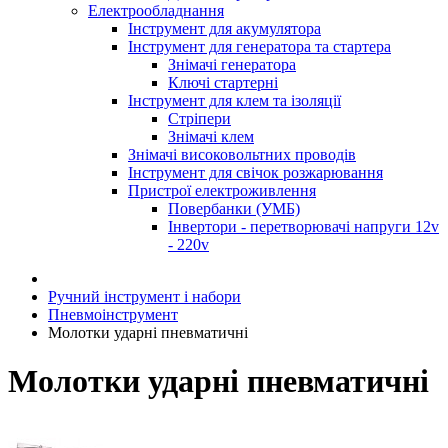
Електрообладнання
Інструмент для акумулятора
Інструмент для генератора та стартера
Знімачі генератора
Ключі стартерні
Інструмент для клем та ізоляції
Стріпери
Знімачі клем
Знімачі високовольтних проводів
Інструмент для свічок розжарювання
Пристрої електроживлення
Повербанки (УМБ)
Інвертори - перетворювачі напруги 12v
- 220v
Ручний інструмент і набори
Пневмоінструмент
Молотки ударні пневматичні
Молотки ударні пневматичні