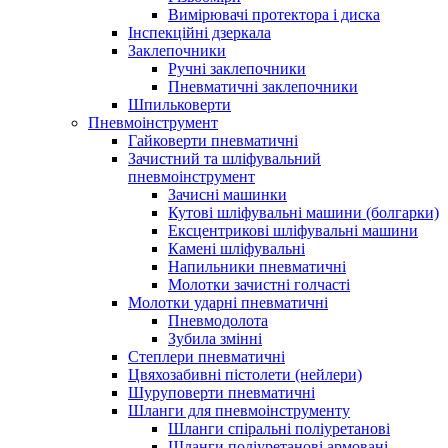
Вимірювачі протектора і диска
Інспекційні дзеркала
Заклепочники
Ручні заклепочники
Пневматичні заклепочники
Шпильковерти
Пневмоінструмент
Гайковерти пневматичні
Зачистний та шліфувальний
пневмоінструмент
Зачисні машинки
Кутові шліфувальні машини (болгарки)
Ексцентрикові шліфувальні машини
Камені шліфувальні
Напильники пневматичні
Молотки зачистні голчасті
Молотки ударні пневматичні
Пневмодолота
Зубила змінні
Степлери пневматичні
Цвяхозабивні пістолети (нейлери)
Шуруповерти пневматичні
Шланги для пневмоінструменту
Шланги спіральні поліуретанові
Шланги поліуретанові армовані