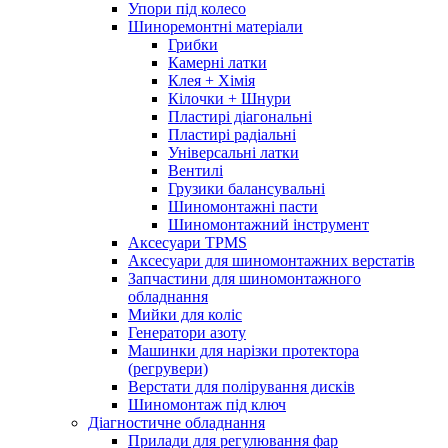
Упори під колесо
Шиноремонтні матеріали
Грибки
Камерні латки
Клея + Хімія
Кілочки + Шнури
Пластирі діагональні
Пластирі радіальні
Універсальні латки
Вентилі
Грузики балансувальні
Шиномонтажні пасти
Шиномонтажний інструмент
Аксесуари TPMS
Аксесуари для шиномонтажних верстатів
Запчастини для шиномонтажного
обладнання
Мийки для коліс
Генератори азоту
Машинки для нарізки протектора
(регрувери)
Верстати для полірування дисків
Шиномонтаж під ключ
Діагностичне обладнання
Прилади для регулювання фар