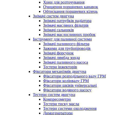
Хони для розточування
Очищення поршневих канавок
Обтискання поршневих кілець
Знімачі систем двигуна
Знімачі патрубків радіатора
Знімачі масляних фільтрів
Знімачі сальників
Знімачі маслосливних пробок
Інструмент для паливної системи
Знімачі паливного фільтра
Зажими для трубопроводів
Знімачі форсунок
Знімачі лямбда зонда
Знімачі паливного насоса
Тестери інжекторів
Фіксатори механізмів двигуна
Фіксатори розподільного валу ГРМ
Фіксатори колінвалу ГРМ
Фіксатори шківів універсальні
Фіксатори водяного насосу
Тестери систем двигуна
Компресометри
Тестери тиску масла
Тестери системи охолодження
Димогенератори