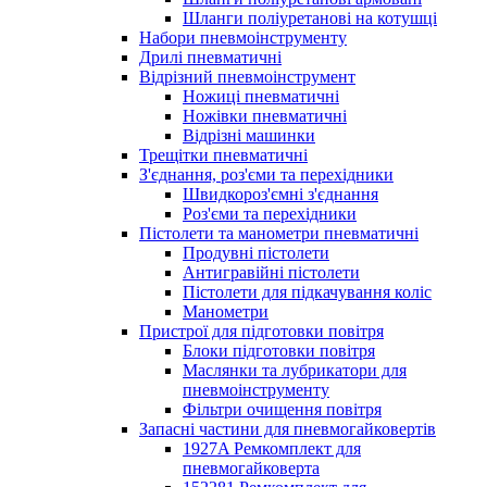
Шланги поліуретанові на котушці
Набори пневмоінструменту
Дрилі пневматичні
Відрізний пневмоінструмент
Ножиці пневматичні
Ножівки пневматичні
Відрізні машинки
Трещітки пневматичні
З'єднання, роз'єми та перехідники
Швидкороз'ємні з'єднання
Роз'єми та перехідники
Пістолети та манометри пневматичні
Продувні пістолети
Антигравійні пістолети
Пістолети для підкачування коліс
Манометри
Пристрої для підготовки повітря
Блоки підготовки повітря
Маслянки та лубрикатори для
пневмоінструменту
Фільтри очищення повітря
Запасні частини для пневмогайковертів
1927A Ремкомплект для
пневмогайковерта