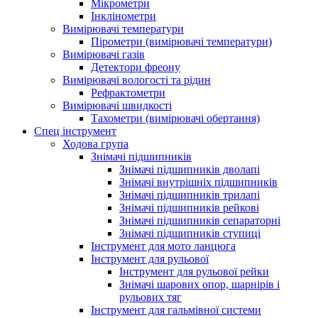
Мікрометри
Інклінометри
Вимірювачі температури
Пірометри (вимірювачі температури)
Вимірювачі газів
Детектори фреону
Вимірювачі вологості та рідин
Рефрактометри
Вимірювачі швидкості
Тахометри (вимірювачі обертання)
Спец інструмент
Ходова група
Знімачі підшипників
Знімачі підшипників дволапі
Знімачі внутрішніх підшипників
Знімачі підшипників трилапі
Знімачі підшипників рейкові
Знімачі підшипників сепараторні
Знімачі підшипників ступиці
Інструмент для мото ланцюга
Інструмент для рульової
Інструмент для рульової рейки
Знімачі шарових опор, шарнірів і
рульових тяг
Інструмент для гальмівної системи