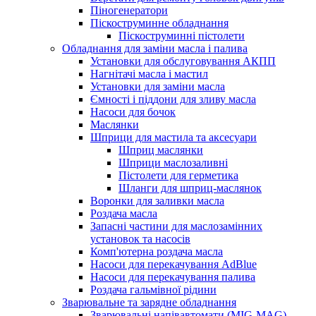
Піногенератори
Піскоструминне обладнання
Піскоструминні пістолети
Обладнання для заміни масла і палива
Установки для обслуговування АКПП
Нагнітачі масла і мастил
Установки для заміни масла
Ємності і піддони для зливу масла
Насоси для бочок
Маслянки
Шприци для мастила та аксесуари
Шприц маслянки
Шприци маслозаливні
Пістолети для герметика
Шланги для шприц-маслянок
Воронки для заливки масла
Роздача масла
Запасні частини для маслозамінних
установок та насосів
Комп'ютерна роздача масла
Насоси для перекачування AdBlue
Насоси для перекачування палива
Роздача гальмівної рідини
Зварювальне та зарядне обладнання
Зварювальні напівавтомати (MIG-MAG)