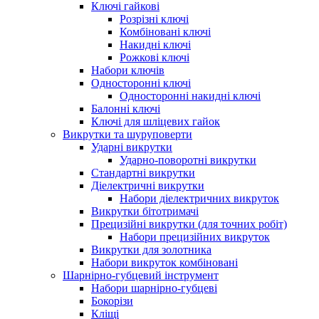
Ключі гайкові
Розрізні ключі
Комбіновані ключі
Накидні ключі
Рожкові ключі
Набори ключів
Односторонні ключі
Односторонні накидні ключі
Балонні ключі
Ключі для шліцевих гайок
Викрутки та шуруповерти
Ударні викрутки
Ударно-поворотні викрутки
Стандартні викрутки
Діелектричні викрутки
Набори діелектричних викруток
Викрутки бітотримачі
Прецизійні викрутки (для точних робіт)
Набори прецизійних викруток
Викрутки для золотника
Набори викруток комбіновані
Шарнірно-губцевий інструмент
Набори шарнірно-губцеві
Бокорізи
Кліщі