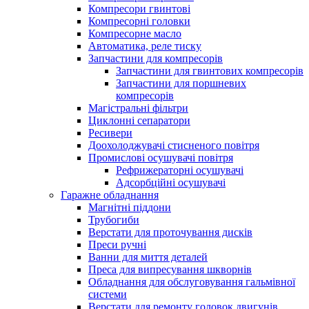
Компресори гвинтові
Компресорні головки
Компресорне масло
Автоматика, реле тиску
Запчастини для компресорів
Запчастини для гвинтових компресорів
Запчастини для поршневих
компресорів
Магістральні фільтри
Циклонні сепаратори
Ресивери
Доохолоджувачі стисненого повітря
Промислові осушувачі повітря
Рефрижераторні осушувачі
Адсорбційні осушувачі
Гаражне обладнання
Магнітні піддони
Трубогиби
Верстати для проточування дисків
Преси ручні
Ванни для миття деталей
Преса для випресування шкворнів
Обладнання для обслуговування гальмівної
системи
Верстати для ремонту головок двигунів