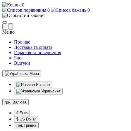
0
0
0
Меню
Про нас
Доставка та оплата
Гарантія та повернення
Блог
Відгуки
Мова
Russian
Українська
грн.
Валюта
€ Euro
$ US Dollar
грн. Гривна