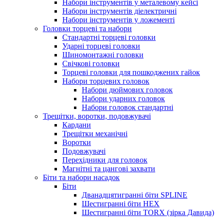
Набори інструментів у металевому кейсі
Набори інструментів діелектричні
Набори інструментів у ложементі
Головки торцеві та набори
Стандартні торцеві головки
Ударні торцеві головки
Шиномонтажні головки
Свічкові головки
Торцеві головки для пошкоджених гайок
Набори торцевих головок
Набори дюймових головок
Набори ударних головок
Набори головок стандартні
Трещітки, воротки, подовжувачі
Кардани
Трещітки механічні
Воротки
Подовжувачі
Перехідники для головок
Магнітні та цангові захвати
Біти та набори насадок
Біти
Дванадцятигранні біти SPLINE
Шестигранні біти HEX
Шестигранні біти TORX (зірка Давида)