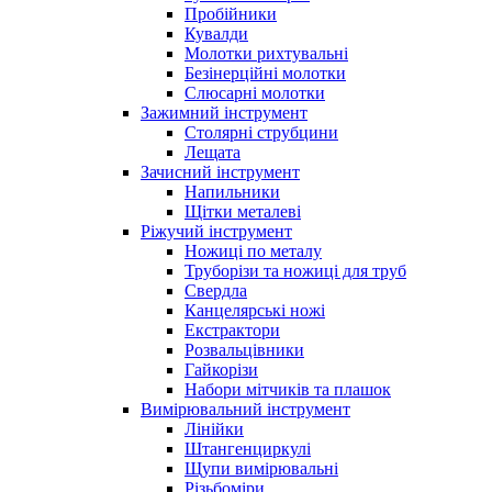
Пробійники
Кувалди
Молотки рихтувальні
Безінерційні молотки
Слюсарні молотки
Зажимний інструмент
Столярні струбцини
Лещата
Зачисний інструмент
Напильники
Щітки металеві
Ріжучий інструмент
Ножиці по металу
Труборізи та ножиці для труб
Свердла
Канцелярські ножі
Екстрактори
Розвальцівники
Гайкорізи
Набори мітчиків та плашок
Вимірювальний інструмент
Лінійки
Штангенциркулі
Щупи вимірювальні
Різьбоміри