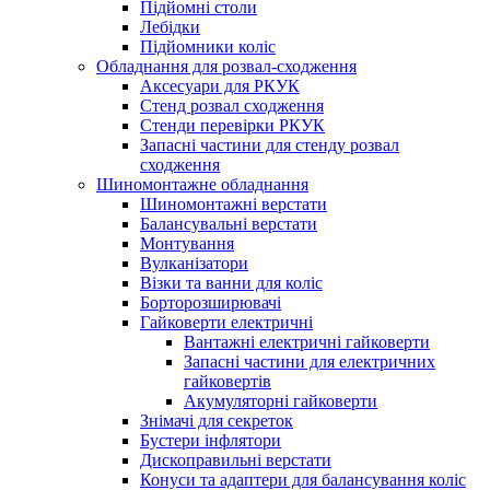
Підйомні столи
Лебідки
Підйомники коліс
Обладнання для розвал-сходження
Аксесуари для РКУК
Стенд розвал сходження
Стенди перевірки РКУК
Запасні частини для стенду розвал
сходження
Шиномонтажне обладнання
Шиномонтажні верстати
Балансувальні верстати
Монтування
Вулканізатори
Візки та ванни для коліс
Борторозширювачі
Гайковерти електричні
Вантажні електричні гайковерти
Запасні частини для електричних
гайковертів
Акумуляторні гайковерти
Знімачі для секреток
Бустери інфлятори
Дископравильні верстати
Конуси та адаптери для балансування коліс