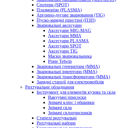
Спотери (SPOT)
Плазморізи (PLASMA)
Аргонно-дугове зварювання (TIG)
Пуско-зарядні пристрої (ПЗП)
Зварювальні аксесуари
Аксесуари MIG-MAG
Аксесуари MMA
Аксесуари PLASMA
Аксесуари SPOT
Аксесуари TIG
Маски зварювальника
Різне Telwin
Зварювальні генератори (MMA)
Зварювальні інвертори (MMA)
Зварювальні трансформатори (MMA)
Зарядні станції для електромобілів
Рихтувальне обладнання
Інструмент для елементів кузова та скла
Вакуумні присоски
Знімачі кліпс і обшивки
Знімачі скла
Знімачі склоочисників
Стапелі рихтувальні
Рихтувальні набори