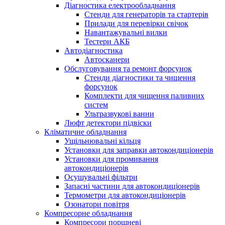
Діагностика електрообладнання
Стенди для генераторів та стартерів
Прилади для перевірки свічок
Навантажувальні вилки
Тестери АКБ
Автодіагностика
Автосканери
Обслуговування та ремонт форсунок
Стенди діагностики та чищення
форсунок
Комплекти для чищення паливних
систем
Ультразвукові ванни
Люфт детектори підвіски
Кліматичне обладнання
Ущільнювальні кільця
Установки для заправки автокондиціонерів
Установки для промивання
автокондиціонерів
Осушувальні фільтри
Запасні частини для автокондиціонерів
Термометри для автокондиціонерів
Озонатори повітря
Компресорне обладнання
Компресори поршневі