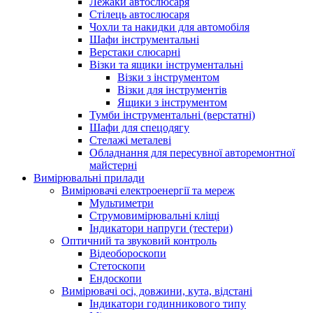
Лежаки автослюсаря
Стілець автослюсаря
Чохли та накидки для автомобіля
Шафи інструментальні
Верстаки слюсарні
Візки та ящики інструментальні
Візки з інструментом
Візки для інструментів
Ящики з інструментом
Тумби інструментальні (верстатні)
Шафи для спецодягу
Стелажі металеві
Обладнання для пересувної авторемонтної
майстерні
Вимірювальні прилади
Вимірювачі електроенергії та мереж
Мультиметри
Струмовимірювальні кліщі
Індикатори напруги (тестери)
Оптичний та звуковий контроль
Відеобороскопи
Стетоскопи
Ендоскопи
Вимірювачі осі, довжини, кута, відстані
Індикатори годинникового типу