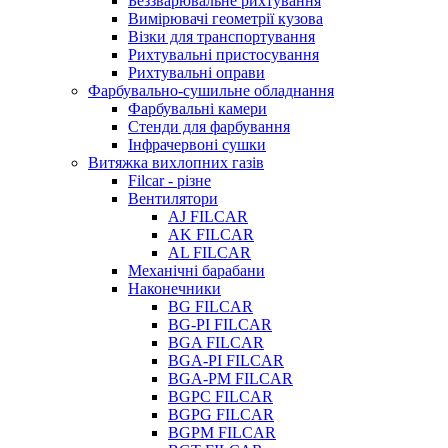
Беззварювальне рихтування
Вимірювачі геометрії кузова
Візки для транспортування
Рихтувальні пристосування
Рихтувальні оправи
Фарбувально-сушильне обладнання
Фарбувальні камери
Стенди для фарбування
Інфрачервоні сушки
Витяжка вихлопних газів
Filcar - різне
Вентилятори
AJ FILCAR
AK FILCAR
AL FILCAR
Механічні барабани
Наконечники
BG FILCAR
BG-PI FILCAR
BGA FILCAR
BGA-PI FILCAR
BGA-PM FILCAR
BGPC FILCAR
BGPG FILCAR
BGPM FILCAR