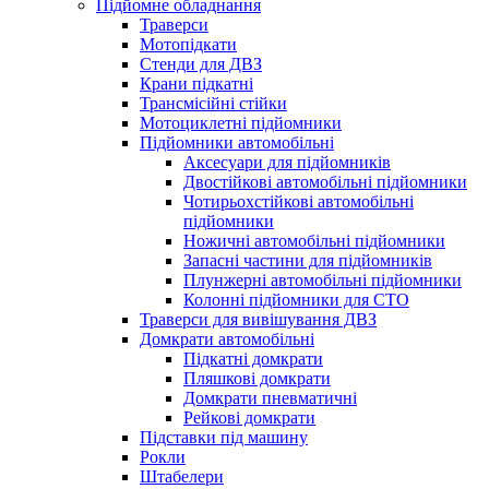
Підйомне обладнання
Траверси
Мотопідкати
Стенди для ДВЗ
Крани підкатні
Трансмісійні стійки
Мотоциклетні підйомники
Підйомники автомобільні
Аксесуари для підйомників
Двостійкові автомобільні підйомники
Чотирьохстійкові автомобільні
підйомники
Ножичні автомобільні підйомники
Запасні частини для підйомників
Плунжерні автомобільні підйомники
Колонні підйомники для СТО
Траверси для вивішування ДВЗ
Домкрати автомобільні
Підкатні домкрати
Пляшкові домкрати
Домкрати пневматичні
Рейкові домкрати
Підставки під машину
Рокли
Штабелери