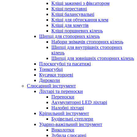
Кліщі зажимні з фіксатором
Кліщі переставні
Кліщі балансувальні
Кліщі для обтискання клем
Кліщі для хомутів
Кліщі поршневих кілець
Щипці для стопорних кілець
Набори знімачів стопорних кілець
Щипці для внутрішніх стопорних
кілець
Щипці для зовнішніх стопорних кілець
Плоскогубці та пасатижі
Тонкогубці
Кусачки торцеві
Дироколи
Слюсарний інструмент
Ліхтарі та переноски
Переноски
Акумуляторні LED ліхтарі
Налобні ліхтарі
Кріпильний інструмент
Будівельні степлери
Ударно-важільний інструмент
Виколотки
Зубила слюсарні