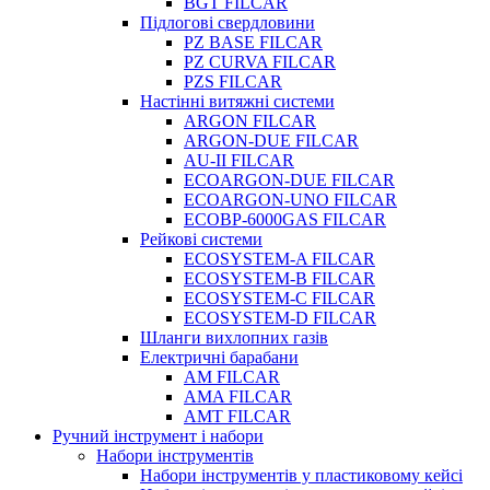
BGT FILCAR
Підлогові свердловини
PZ BASE FILCAR
PZ CURVA FILCAR
PZS FILCAR
Настінні витяжні системи
ARGON FILCAR
ARGON-DUE FILCAR
AU-II FILCAR
ECOARGON-DUE FILCAR
ECOARGON-UNO FILCAR
ECOBP-6000GAS FILCAR
Рейкові системи
ECOSYSTEM-A FILCAR
ECOSYSTEM-B FILCAR
ECOSYSTEM-C FILCAR
ECOSYSTEM-D FILCAR
Шланги вихлопних газів
Електричні барабани
AM FILCAR
AMA FILCAR
AMT FILCAR
Ручний інструмент і набори
Набори інструментів
Набори інструментів у пластиковому кейсі