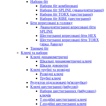
Набори біт
Набори біт комбіновані
Набори біт SPLINE (дванадцятигранні)
Набори біт TORX (шестигранні)
Набори біт RIBE (шестигранні)
Біти впресовані в головку
Дванадцятигранні впресовані біти
SPLINE
Шестигранні впресовані біти HEX
Шестигранні впресовані біти TORX
(зірка Давида)
Тримачі біт
Ключі та набори
Ключі динамометричні
Шкальні динамометричні ключі
Шкали доворотні
Ключі трубні та розвідні
Розвідні ключі
Трубні ключі
Редуктор підсилювачі (м'ясорубки)
Ключі шестигранні (імбусові)
Набори шестигранних (імбусових)
ключів
Т-подібні шестигранні ключі
Г-подібні шестигранні ключі