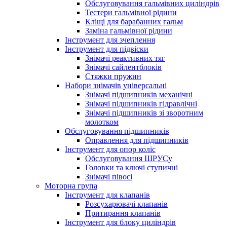
Обслуговування гальмівних циліндрів
Тестери гальмівної рідини
Кліщі для барабанних гальм
Заміна гальмівної рідини
Інструмент для зчеплення
Інструмент для підвіски
Знімачі реактивних тяг
Знімачі сайлентблоків
Стяжки пружин
Набори знімачів універсальні
Знімачі підшипників механічні
Знімачі підшипників гідравлічні
Знімачі підшипників зі зворотним
молотком
Обслуговування підшипників
Оправлення для підшипників
Інструмент для опор коліс
Обслуговування ШРУСу
Головки та ключі ступичні
Знімачі півосі
Моторна група
Інструмент для клапанів
Розсухарювачі клапанів
Притирання клапанів
Інструмент для блоку циліндрів