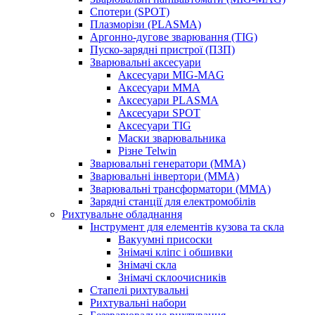
Спотери (SPOT)
Плазморізи (PLASMA)
Аргонно-дугове зварювання (TIG)
Пуско-зарядні пристрої (ПЗП)
Зварювальні аксесуари
Аксесуари MIG-MAG
Аксесуари MMA
Аксесуари PLASMA
Аксесуари SPOT
Аксесуари TIG
Маски зварювальника
Різне Telwin
Зварювальні генератори (MMA)
Зварювальні інвертори (MMA)
Зварювальні трансформатори (MMA)
Зарядні станції для електромобілів
Рихтувальне обладнання
Інструмент для елементів кузова та скла
Вакуумні присоски
Знімачі кліпс і обшивки
Знімачі скла
Знімачі склоочисників
Стапелі рихтувальні
Рихтувальні набори