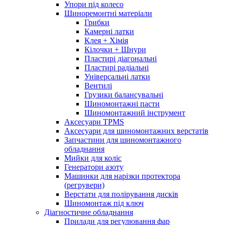
Упори під колесо
Шиноремонтні матеріали
Грибки
Камерні латки
Клея + Хімія
Кілочки + Шнури
Пластирі діагональні
Пластирі радіальні
Універсальні латки
Вентилі
Грузики балансувальні
Шиномонтажні пасти
Шиномонтажний інструмент
Аксесуари TPMS
Аксесуари для шиномонтажних верстатів
Запчастини для шиномонтажного
обладнання
Мийки для коліс
Генератори азоту
Машинки для нарізки протектора
(регрувери)
Верстати для полірування дисків
Шиномонтаж під ключ
Діагностичне обладнання
Прилади для регулювання фар