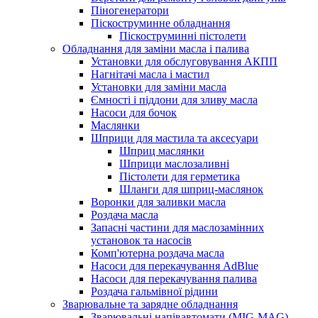
Піногенератори
Піскоструминне обладнання
Піскоструминні пістолети
Обладнання для заміни масла і палива
Установки для обслуговування АКПП
Нагнітачі масла і мастил
Установки для заміни масла
Ємності і піддони для зливу масла
Насоси для бочок
Маслянки
Шприци для мастила та аксесуари
Шприц маслянки
Шприци маслозаливні
Пістолети для герметика
Шланги для шприц-маслянок
Воронки для заливки масла
Роздача масла
Запасні частини для маслозамінних
установок та насосів
Комп'ютерна роздача масла
Насоси для перекачування AdBlue
Насоси для перекачування палива
Роздача гальмівної рідини
Зварювальне та зарядне обладнання
Зварювальні напівавтомати (MIG-MAG)