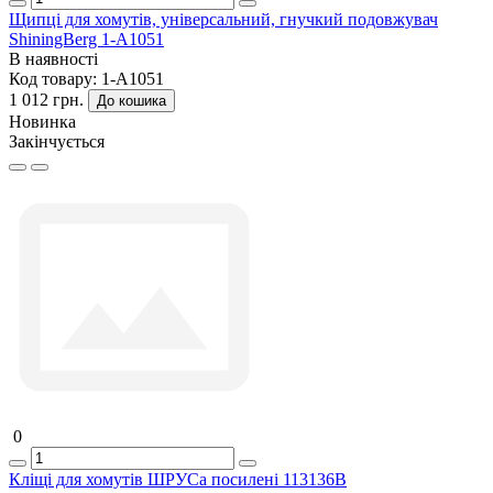
Щипці для хомутів, універсальний, гнучкий подовжувач
ShiningBerg 1-A1051
В наявності
Код товару:
1-A1051
1 012 грн.
До кошика
Новинка
Закінчується
0
Кліщі для хомутів ШРУСа посилені 113136B