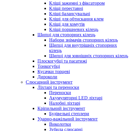
Кліщі зажимні з фіксатором
Кліщі переставні
Кліщі балансувальні
Кліщі для обтискання клем
Кліщі для хомутів
Кліщі поршневих кілець
Щипці для стопорних кілець
Набори знімачів стопорних кілець
Щипці для внутрішніх стопорних
кілець
Щипці для зовнішніх стопорних кілець
Плоскогубці та пасатижі
Тонкогубці
Кусачки торцеві
Дироколи
Слюсарний інструмент
Ліхтарі та переноски
Переноски
Акумуляторні LED ліхтарі
Налобні ліхтарі
Кріпильний інструмент
Будівельні степлери
Ударно-важільний інструмент
Виколотки
Зубила слюсарні