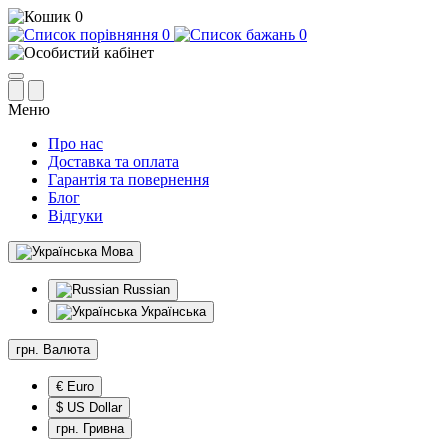
0
0
0
Меню
Про нас
Доставка та оплата
Гарантія та повернення
Блог
Відгуки
Мова
Russian
Українська
грн.
Валюта
€ Euro
$ US Dollar
грн. Гривна