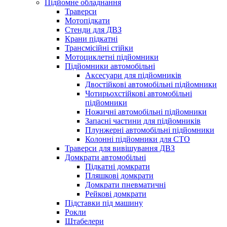
Підйомне обладнання
Траверси
Мотопідкати
Стенди для ДВЗ
Крани підкатні
Трансмісійні стійки
Мотоциклетні підйомники
Підйомники автомобільні
Аксесуари для підйомників
Двостійкові автомобільні підйомники
Чотирьохстійкові автомобільні
підйомники
Ножичні автомобільні підйомники
Запасні частини для підйомників
Плунжерні автомобільні підйомники
Колонні підйомники для СТО
Траверси для вивішування ДВЗ
Домкрати автомобільні
Підкатні домкрати
Пляшкові домкрати
Домкрати пневматичні
Рейкові домкрати
Підставки під машину
Рокли
Штабелери