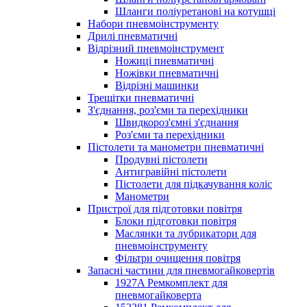
Шланги поліуретанові на котушці
Набори пневмоінструменту
Дрилі пневматичні
Відрізний пневмоінструмент
Ножиці пневматичні
Ножівки пневматичні
Відрізні машинки
Трещітки пневматичні
З'єднання, роз'єми та перехідники
Швидкороз'ємні з'єднання
Роз'єми та перехідники
Пістолети та манометри пневматичні
Продувні пістолети
Антигравійні пістолети
Пістолети для підкачування коліс
Манометри
Пристрої для підготовки повітря
Блоки підготовки повітря
Маслянки та лубрикатори для
пневмоінструменту
Фільтри очищення повітря
Запасні частини для пневмогайковертів
1927A Ремкомплект для
пневмогайковерта