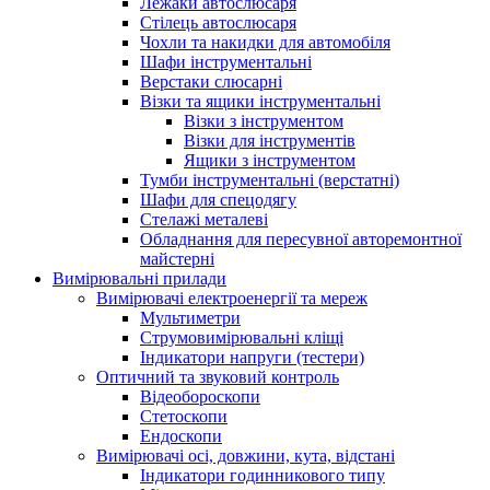
Лежаки автослюсаря
Стілець автослюсаря
Чохли та накидки для автомобіля
Шафи інструментальні
Верстаки слюсарні
Візки та ящики інструментальні
Візки з інструментом
Візки для інструментів
Ящики з інструментом
Тумби інструментальні (верстатні)
Шафи для спецодягу
Стелажі металеві
Обладнання для пересувної авторемонтної
майстерні
Вимірювальні прилади
Вимірювачі електроенергії та мереж
Мультиметри
Струмовимірювальні кліщі
Індикатори напруги (тестери)
Оптичний та звуковий контроль
Відеобороскопи
Стетоскопи
Ендоскопи
Вимірювачі осі, довжини, кута, відстані
Індикатори годинникового типу