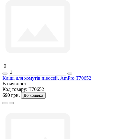
0
Кліщі для хомутів півосей, AmPro T70652
В наявності
Код товару:
T70652
690 грн.
До кошика