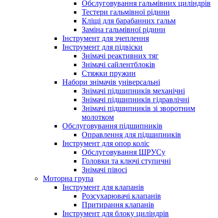
Обслуговування гальмівних циліндрів
Тестери гальмівної рідини
Кліщі для барабанних гальм
Заміна гальмівної рідини
Інструмент для зчеплення
Інструмент для підвіски
Знімачі реактивних тяг
Знімачі сайлентблоків
Стяжки пружин
Набори знімачів універсальні
Знімачі підшипників механічні
Знімачі підшипників гідравлічні
Знімачі підшипників зі зворотним
молотком
Обслуговування підшипників
Оправлення для підшипників
Інструмент для опор коліс
Обслуговування ШРУСу
Головки та ключі ступичні
Знімачі півосі
Моторна група
Інструмент для клапанів
Розсухарювачі клапанів
Притирання клапанів
Інструмент для блоку циліндрів