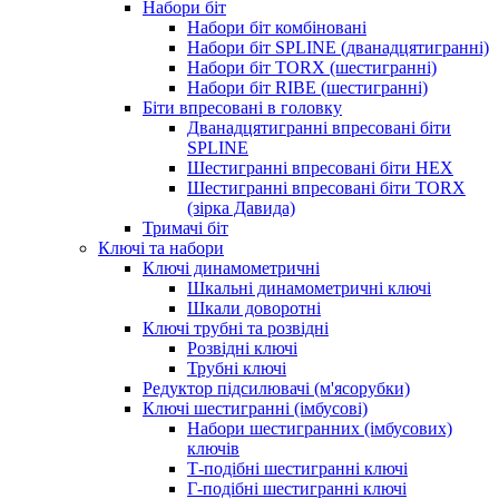
Набори біт
Набори біт комбіновані
Набори біт SPLINE (дванадцятигранні)
Набори біт TORX (шестигранні)
Набори біт RIBE (шестигранні)
Біти впресовані в головку
Дванадцятигранні впресовані біти
SPLINE
Шестигранні впресовані біти HEX
Шестигранні впресовані біти TORX
(зірка Давида)
Тримачі біт
Ключі та набори
Ключі динамометричні
Шкальні динамометричні ключі
Шкали доворотні
Ключі трубні та розвідні
Розвідні ключі
Трубні ключі
Редуктор підсилювачі (м'ясорубки)
Ключі шестигранні (імбусові)
Набори шестигранних (імбусових)
ключів
Т-подібні шестигранні ключі
Г-подібні шестигранні ключі