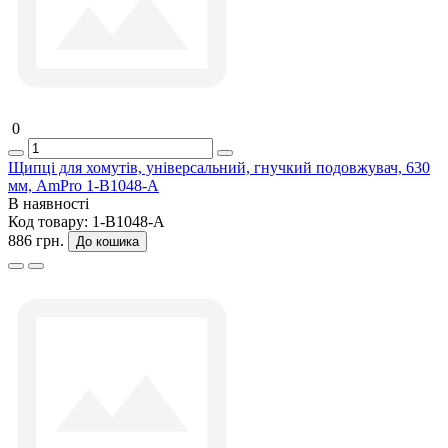
0
Щипці для хомутів, універсальний, гнучкий подовжувач, 630
мм, AmPro 1-B1048-A
В наявності
Код товару:
1-B1048-A
886 грн.
До кошика