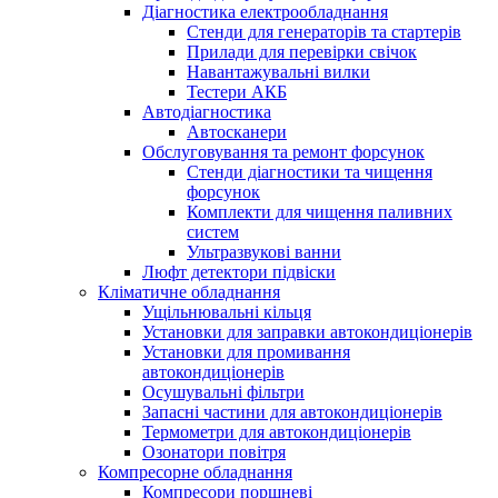
Діагностика електрообладнання
Стенди для генераторів та стартерів
Прилади для перевірки свічок
Навантажувальні вилки
Тестери АКБ
Автодіагностика
Автосканери
Обслуговування та ремонт форсунок
Стенди діагностики та чищення
форсунок
Комплекти для чищення паливних
систем
Ультразвукові ванни
Люфт детектори підвіски
Кліматичне обладнання
Ущільнювальні кільця
Установки для заправки автокондиціонерів
Установки для промивання
автокондиціонерів
Осушувальні фільтри
Запасні частини для автокондиціонерів
Термометри для автокондиціонерів
Озонатори повітря
Компресорне обладнання
Компресори поршневі