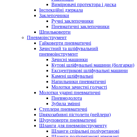
Вимірювачі протектора і диска
Інспекційні дзеркала
Заклепочники
Ручні заклепочники
Пневматичні заклепочники
Шпильковерти
Пневмоінструмент
Гайковерти пневматичні
Зачистний та шліфувальний
пневмоінструмент
Зачисні машинки
Кутові шліфувальні машини (болгарки)
Ексцентрикові шліфувальні машини
Камені шліфувальні
Напильники пневматичні
Молотки зачистні голчасті
Молотки ударні пневматичні
Пневмодолота
Зубила змінні
Степлери пневматичні
Цвяхозабивні пістолети (нейлери)
Шуруповерти пневматичні
Шланги для пневмоінструменту
Шланги спіральні поліуретанові
Шланги поліуретанові армовані