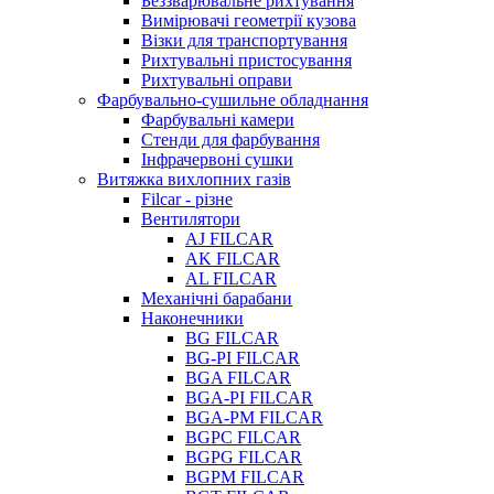
Беззварювальне рихтування
Вимірювачі геометрії кузова
Візки для транспортування
Рихтувальні пристосування
Рихтувальні оправи
Фарбувально-сушильне обладнання
Фарбувальні камери
Стенди для фарбування
Інфрачервоні сушки
Витяжка вихлопних газів
Filcar - різне
Вентилятори
AJ FILCAR
AK FILCAR
AL FILCAR
Механічні барабани
Наконечники
BG FILCAR
BG-PI FILCAR
BGA FILCAR
BGA-PI FILCAR
BGA-PM FILCAR
BGPC FILCAR
BGPG FILCAR
BGPM FILCAR