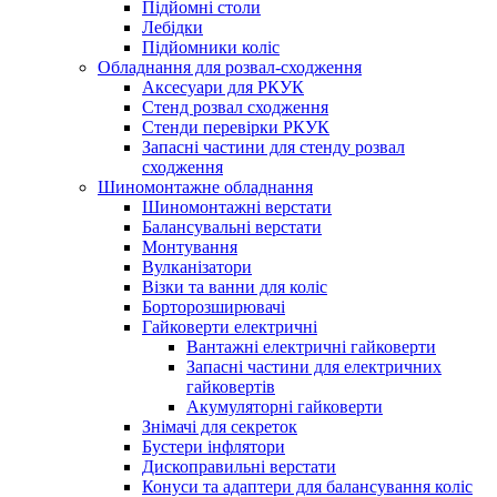
Підйомні столи
Лебідки
Підйомники коліс
Обладнання для розвал-сходження
Аксесуари для РКУК
Стенд розвал сходження
Стенди перевірки РКУК
Запасні частини для стенду розвал
сходження
Шиномонтажне обладнання
Шиномонтажні верстати
Балансувальні верстати
Монтування
Вулканізатори
Візки та ванни для коліс
Борторозширювачі
Гайковерти електричні
Вантажні електричні гайковерти
Запасні частини для електричних
гайковертів
Акумуляторні гайковерти
Знімачі для секреток
Бустери інфлятори
Дископравильні верстати
Конуси та адаптери для балансування коліс