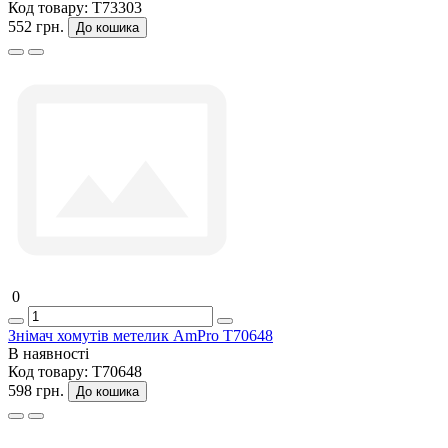
Код товару:
T73303
552 грн.
До кошика
0
Знімач хомутів метелик AmPro T70648
В наявності
Код товару:
T70648
598 грн.
До кошика