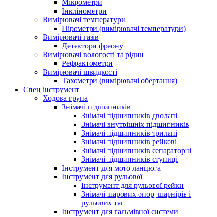
Мікрометри
Інклінометри
Вимірювачі температури
Пірометри (вимірювачі температури)
Вимірювачі газів
Детектори фреону
Вимірювачі вологості та рідин
Рефрактометри
Вимірювачі швидкості
Тахометри (вимірювачі обертання)
Спец інструмент
Ходова група
Знімачі підшипників
Знімачі підшипників дволапі
Знімачі внутрішніх підшипників
Знімачі підшипників трилапі
Знімачі підшипників рейкові
Знімачі підшипників сепараторні
Знімачі підшипників ступиці
Інструмент для мото ланцюга
Інструмент для рульової
Інструмент для рульової рейки
Знімачі шарових опор, шарнірів і
рульових тяг
Інструмент для гальмівної системи