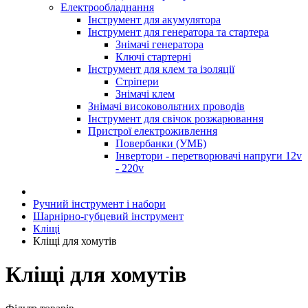
Електрообладнання
Інструмент для акумулятора
Інструмент для генератора та стартера
Знімачі генератора
Ключі стартерні
Інструмент для клем та ізоляції
Стріпери
Знімачі клем
Знімачі високовольтних проводів
Інструмент для свічок розжарювання
Пристрої електроживлення
Повербанки (УМБ)
Інвертори - перетворювачі напруги 12v
- 220v
Ручний інструмент і набори
Шарнірно-губцевий інструмент
Кліщі
Кліщі для хомутів
Кліщі для хомутів