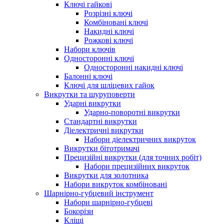
Ключі гайкові
Розрізні ключі
Комбіновані ключі
Накидні ключі
Рожкові ключі
Набори ключів
Односторонні ключі
Односторонні накидні ключі
Балонні ключі
Ключі для шліцевих гайок
Викрутки та шуруповерти
Ударні викрутки
Ударно-поворотні викрутки
Стандартні викрутки
Діелектричні викрутки
Набори діелектричних викруток
Викрутки бітотримачі
Прецизійні викрутки (для точних робіт)
Набори прецизійних викруток
Викрутки для золотника
Набори викруток комбіновані
Шарнірно-губцевий інструмент
Набори шарнірно-губцеві
Бокорізи
Кліщі