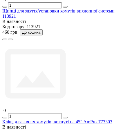
Щипці для зняття/установки хомутів вихлопної системи
113921
В наявності
Код товару:
113921
460 грн.
До кошика
0
Кліщі для зняття хомутів, вигнуті на 45° AmPro T73303
В наявності