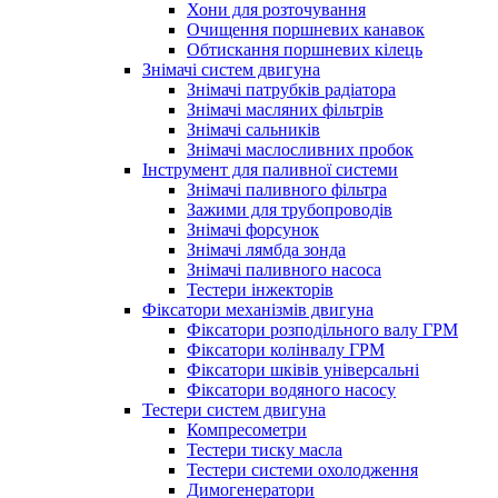
Хони для розточування
Очищення поршневих канавок
Обтискання поршневих кілець
Знімачі систем двигуна
Знімачі патрубків радіатора
Знімачі масляних фільтрів
Знімачі сальників
Знімачі маслосливних пробок
Інструмент для паливної системи
Знімачі паливного фільтра
Зажими для трубопроводів
Знімачі форсунок
Знімачі лямбда зонда
Знімачі паливного насоса
Тестери інжекторів
Фіксатори механізмів двигуна
Фіксатори розподільного валу ГРМ
Фіксатори колінвалу ГРМ
Фіксатори шківів універсальні
Фіксатори водяного насосу
Тестери систем двигуна
Компресометри
Тестери тиску масла
Тестери системи охолодження
Димогенератори