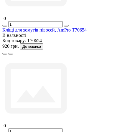
0
Кліщі для хомутів півосей, AmPro T70654
В наявності
Код товару:
T70654
920 грн.
До кошика
0