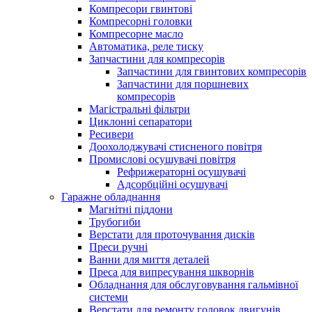
Компресори гвинтові
Компресорні головки
Компресорне масло
Автоматика, реле тиску
Запчастини для компресорів
Запчастини для гвинтових компресорів
Запчастини для поршневих
компресорів
Магістральні фільтри
Циклонні сепаратори
Ресивери
Доохолоджувачі стисненого повітря
Промислові осушувачі повітря
Рефрижераторні осушувачі
Адсорбційні осушувачі
Гаражне обладнання
Магнітні піддони
Трубогиби
Верстати для проточування дисків
Преси ручні
Ванни для миття деталей
Преса для випресування шкворнів
Обладнання для обслуговування гальмівної
системи
Верстати для ремонту головок двигунів