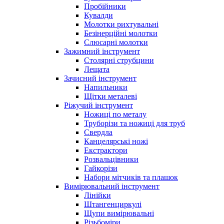
Пробійники
Кувалди
Молотки рихтувальні
Безінерційні молотки
Слюсарні молотки
Зажимний інструмент
Столярні струбцини
Лещата
Зачисний інструмент
Напильники
Щітки металеві
Ріжучий інструмент
Ножиці по металу
Труборізи та ножиці для труб
Свердла
Канцелярські ножі
Екстрактори
Розвальцівники
Гайкорізи
Набори мітчиків та плашок
Вимірювальний інструмент
Лінійки
Штангенциркулі
Щупи вимірювальні
Різьбоміри