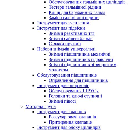
Обслуговування гальмівних циліндрів
Тестери гальмівної рідини
Кліщі для барабанних гальм
Заміна гальмівної рідини
Інструмент для зчеплення
Інструмент для підвіски
Знімачі реактивних тяг
Знімачі сайлентблоків
Стяжки пружин
Набори знімачів універсальні
Знімачі підшипників механічні
Знімачі підшипників гідравлічні
Знімачі підшипників зі зворотним
молотком
Обслуговування підшипників
Оправлення для підшипників
Інструмент для опор коліс
Обслуговування ШРУСу
Головки та ключі ступичні
Знімачі півосі
Моторна група
Інструмент для клапанів
Розсухарювачі клапанів
Притирання клапанів
Інструмент для блоку циліндрів