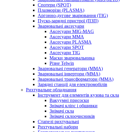
Спотери (SPOT)
Плазморізи (PLASMA)
Аргонно-дугове зварювання (TIG)
Пуско-зарядні пристрої (ПЗП)
Зварювальні аксесуари
Аксесуари MIG-MAG
Аксесуари MMA
Аксесуари PLASMA
Аксесуари SPOT
Аксесуари TIG
Маски зварювальника
Різне Telwin
Зварювальні генератори (MMA)
Зварювальні інвертори (MMA)
Зварювальні трансформатори (MMA)
Зарядні станції для електромобілів
Рихтувальне обладнання
Інструмент для елементів кузова та скла
Вакуумні присоски
Знімачі кліпс і обшивки
Знімачі скла
Знімачі склоочисників
Стапелі рихтувальні
Рихтувальні набори