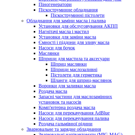
Піногенератори
Піскоструминне обладнання
Піскоструминні пістолети
Обладнання для заміни масла і палива
Установки для обслуговування АКПП
Нагнітачі масла і мастил
Установки для заміни масла
Ємності і піддони для зливу масла
Насоси для бочок
Маслянки
Шприци для мастила та аксесуари
Шприц маслянки
Шприци маслозаливні
Пістолети для герметика
Шланги для шприц-маслянок
Воронки для заливки масла
Роздача масла
Запасні частини для маслозамінних
установок та насосів
Комп'ютерна роздача масла
Насоси для перекачування AdBlue
Насоси для перекачування палива
Роздача гальмівної рідини
Зварювальне та зарядне обладнання
Зварювальні напівавтомати (MIG-MAG)