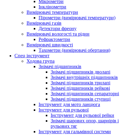
Мікрометри
Інклінометри
Вимірювачі температури
Пірометри (вимірювачі температури)
Вимірювачі газів
Детектори фреону
Вимірювачі вологості та рідин
Рефрактометри
Вимірювачі швидкості
Тахометри (вимірювачі обертання)
Спец інструмент
Ходова група
Знімачі підшипників
Знімачі підшипників дволапі
Знімачі внутрішніх підшипників
Знімачі підшипників трилапі
Знімачі підшипників рейкові
Знімачі підшипників сепараторні
Знімачі підшипників ступиці
Інструмент для мото ланцюга
Інструмент для рульової
Інструмент для рульової рейки
Знімачі шарових опор, шарнірів і
рульових тяг
Інструмент для гальмівної системи