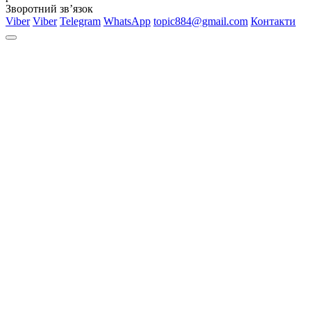
Зворотний зв’язок
Viber
Viber
Telegram
WhatsApp
topic884@gmail.com
Контакти