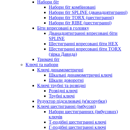
Набори біт
Набори біт комбіновані
Набори біт SPLINE (дванадцятигранні)
Набори біт TORX (шестигранні)
Набори біт RIBE (шестигранні)
Біти впресовані в головку
Дванадцятигранні впресовані біти
SPLINE
Шестигранні впресовані біти HEX
Шестигранні впресовані біти TORX
(зірка Давида)
Тримачі біт
Ключі та набори
Ключі динамометричні
Шкальні динамометричні ключі
Шкали доворотні
Ключі трубні та розвідні
Розвідні ключі
Трубні ключі
Редуктор підсилювачі (м'ясорубки)
Ключі шестигранні (імбусові)
Набори шестигранних (імбусових)
ключів
Т-подібні шестигранні ключі
Г-подібні шестигранні ключі