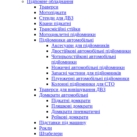
Підйомне обладнання
Траверси
Мотопідкати
Стенди для ДВЗ
Крани підкатні
Трансмісійні стійки
Мотоциклетні підйомники
Підйомники автомобільні
Аксесуари для підйомників
Двостійкові автомобільні підйомники
Чотирьохстійкові автомобільні
підйомники
Ножичні автомобільні підйомники
Запасні частини для підйомників
Плунжерні автомобільні підйомники
Колонні підйомники для СТО
Траверси для вивішування ДВЗ
Домкрати автомобільні
Підкатні домкрати
Пляшкові домкрати
Домкрати пневматичні
Рейкові домкрати
Підставки під машину
Рокли
Штабелери