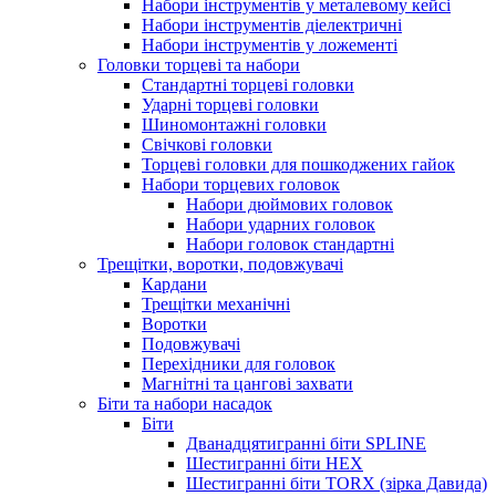
Набори інструментів у металевому кейсі
Набори інструментів діелектричні
Набори інструментів у ложементі
Головки торцеві та набори
Стандартні торцеві головки
Ударні торцеві головки
Шиномонтажні головки
Свічкові головки
Торцеві головки для пошкоджених гайок
Набори торцевих головок
Набори дюймових головок
Набори ударних головок
Набори головок стандартні
Трещітки, воротки, подовжувачі
Кардани
Трещітки механічні
Воротки
Подовжувачі
Перехідники для головок
Магнітні та цангові захвати
Біти та набори насадок
Біти
Дванадцятигранні біти SPLINE
Шестигранні біти HEX
Шестигранні біти TORX (зірка Давида)