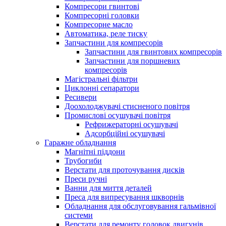
Компресори гвинтові
Компресорні головки
Компресорне масло
Автоматика, реле тиску
Запчастини для компресорів
Запчастини для гвинтових компресорів
Запчастини для поршневих
компресорів
Магістральні фільтри
Циклонні сепаратори
Ресивери
Доохолоджувачі стисненого повітря
Промислові осушувачі повітря
Рефрижераторні осушувачі
Адсорбційні осушувачі
Гаражне обладнання
Магнітні піддони
Трубогиби
Верстати для проточування дисків
Преси ручні
Ванни для миття деталей
Преса для випресування шкворнів
Обладнання для обслуговування гальмівної
системи
Верстати для ремонту головок двигунів