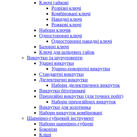
Ключі гайкові
Розрізні ключі
Комбіновані ключі
Накидні ключі
Рожкові ключі
Набори ключів
Односторонні ключі
Односторонні накидні ключі
Балонні ключі
Ключі для шліцевих гайок
Викрутки та шуруповерти
Ударні викрутки
Ударно-поворотні викрутки
Стандартні викрутки
Діелектричні викрутки
Набори діелектричних викруток
Викрутки бітотримачі
Прецизійні викрутки (для точних робіт)
Набори прецизійних викруток
Викрутки для золотника
Набори викруток комбіновані
Шарнірно-губцевий інструмент
Набори шарнірно-губцеві
Бокорізи
Кліщі