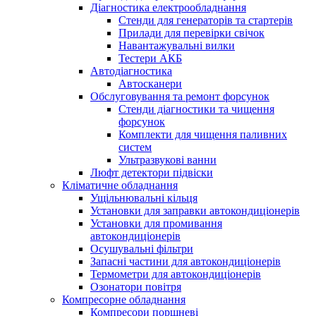
Діагностика електрообладнання
Стенди для генераторів та стартерів
Прилади для перевірки свічок
Навантажувальні вилки
Тестери АКБ
Автодіагностика
Автосканери
Обслуговування та ремонт форсунок
Стенди діагностики та чищення
форсунок
Комплекти для чищення паливних
систем
Ультразвукові ванни
Люфт детектори підвіски
Кліматичне обладнання
Ущільнювальні кільця
Установки для заправки автокондиціонерів
Установки для промивання
автокондиціонерів
Осушувальні фільтри
Запасні частини для автокондиціонерів
Термометри для автокондиціонерів
Озонатори повітря
Компресорне обладнання
Компресори поршневі