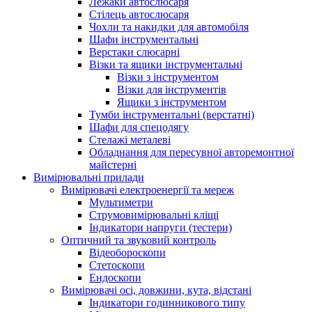
Лежаки автослюсаря
Стілець автослюсаря
Чохли та накидки для автомобіля
Шафи інструментальні
Верстаки слюсарні
Візки та ящики інструментальні
Візки з інструментом
Візки для інструментів
Ящики з інструментом
Тумби інструментальні (верстатні)
Шафи для спецодягу
Стелажі металеві
Обладнання для пересувної авторемонтної
майстерні
Вимірювальні прилади
Вимірювачі електроенергії та мереж
Мультиметри
Струмовимірювальні кліщі
Індикатори напруги (тестери)
Оптичний та звуковий контроль
Відеобороскопи
Стетоскопи
Ендоскопи
Вимірювачі осі, довжини, кута, відстані
Індикатори годинникового типу