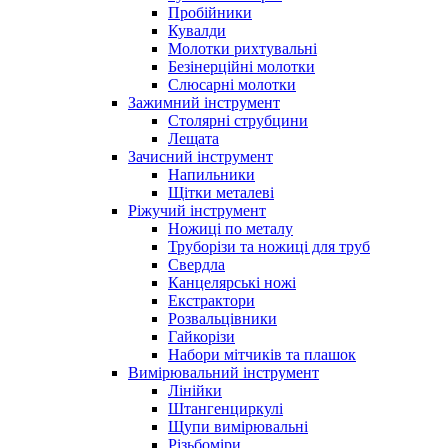
Пробійники
Кувалди
Молотки рихтувальні
Безінерційні молотки
Слюсарні молотки
Зажимний інструмент
Столярні струбцини
Лещата
Зачисний інструмент
Напильники
Щітки металеві
Ріжучий інструмент
Ножиці по металу
Труборізи та ножиці для труб
Свердла
Канцелярські ножі
Екстрактори
Розвальцівники
Гайкорізи
Набори мітчиків та плашок
Вимірювальний інструмент
Лінійки
Штангенциркулі
Щупи вимірювальні
Різьбоміри