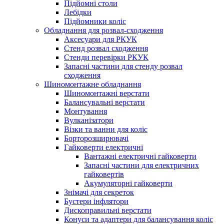
Підйомні столи
Лебідки
Підйомники коліс
Обладнання для розвал-сходження
Аксесуари для РКУК
Стенд розвал сходження
Стенди перевірки РКУК
Запасні частини для стенду розвал
сходження
Шиномонтажне обладнання
Шиномонтажні верстати
Балансувальні верстати
Монтування
Вулканізатори
Візки та ванни для коліс
Борторозширювачі
Гайковерти електричні
Вантажні електричні гайковерти
Запасні частини для електричних
гайковертів
Акумуляторні гайковерти
Знімачі для секреток
Бустери інфлятори
Дископравильні верстати
Конуси та адаптери для балансування коліс