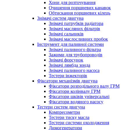
Хони для розточування
Очищення поршневих канавок
Обтискання поршневих кілець
Знімачі систем двигуна
Знімачі патрубків радіатора
Знімачі масляних фільтрів
Знімачі сальників
Знімачі маслосливних пробок
Інструмент для паливної системи
Знімачі паливного фільтра
Зажими для трубопроводів
Знімачі форсунок
Знімачі лямбда зонда
Знімачі паливного насоса
Тестери інжекторів
Фіксатори механізмів двигуна
Фіксатори розподільного валу ГРМ
Фіксатори колінвалу ГРМ
Фіксатори шківів універсальні
Фіксатори водяного насосу
Тестери систем двигуна
Компресометри
Тестери тиску масла
Тестери системи охолодження
Димогенератори