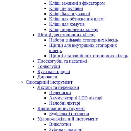
Кліщі зажимні з фіксатором
Кліщі переставні
Кліщі балансувальні
Кліщі для обтискання клем
Кліщі для хомутів
Кліщі поршневих кілець
Щипці для стопорних кілець
Набори знімачів стопорних кілець
Щипці для внутрішніх стопорних
кілець
Щипці для зовнішніх стопорних кілець
Плоскогубці та пасатижі
Тонкогубці
Кусачки торцеві
Дироколи
Слюсарний інструмент
Ліхтарі та переноски
Переноски
Акумуляторні LED ліхтарі
Налобні ліхтарі
Кріпильний інструмент
Будівельні степлери
Ударно-важільний інструмент
Виколотки
Зубила слюсарні