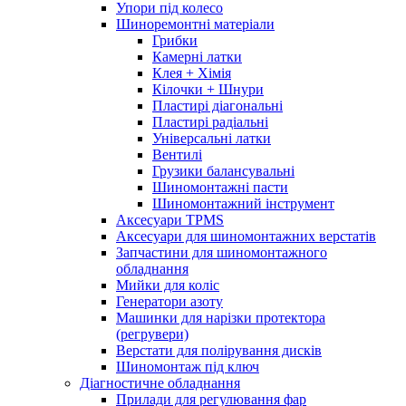
Упори під колесо
Шиноремонтні матеріали
Грибки
Камерні латки
Клея + Хімія
Кілочки + Шнури
Пластирі діагональні
Пластирі радіальні
Універсальні латки
Вентилі
Грузики балансувальні
Шиномонтажні пасти
Шиномонтажний інструмент
Аксесуари TPMS
Аксесуари для шиномонтажних верстатів
Запчастини для шиномонтажного
обладнання
Мийки для коліс
Генератори азоту
Машинки для нарізки протектора
(регрувери)
Верстати для полірування дисків
Шиномонтаж під ключ
Діагностичне обладнання
Прилади для регулювання фар