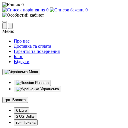
0
0
0
Меню
Про нас
Доставка та оплата
Гарантія та повернення
Блог
Відгуки
Мова
Russian
Українська
грн.
Валюта
€ Euro
$ US Dollar
грн. Гривна