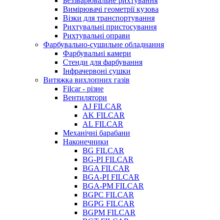
Беззварювальне рихтування
Вимірювачі геометрії кузова
Візки для транспортування
Рихтувальні пристосування
Рихтувальні оправи
Фарбувально-сушильне обладнання
Фарбувальні камери
Стенди для фарбування
Інфрачервоні сушки
Витяжка вихлопних газів
Filcar - різне
Вентилятори
AJ FILCAR
AK FILCAR
AL FILCAR
Механічні барабани
Наконечники
BG FILCAR
BG-PI FILCAR
BGA FILCAR
BGA-PI FILCAR
BGA-PM FILCAR
BGPC FILCAR
BGPG FILCAR
BGPM FILCAR