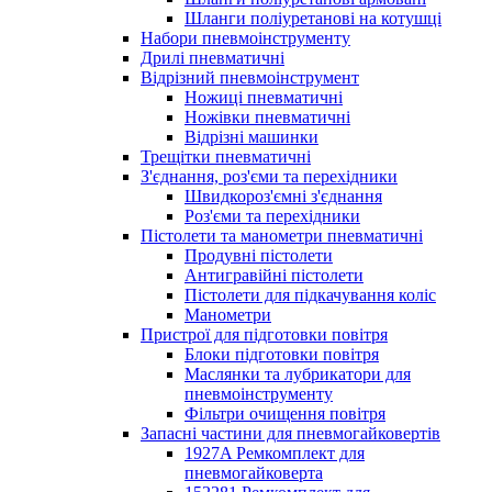
Шланги поліуретанові на котушці
Набори пневмоінструменту
Дрилі пневматичні
Відрізний пневмоінструмент
Ножиці пневматичні
Ножівки пневматичні
Відрізні машинки
Трещітки пневматичні
З'єднання, роз'єми та перехідники
Швидкороз'ємні з'єднання
Роз'єми та перехідники
Пістолети та манометри пневматичні
Продувні пістолети
Антигравійні пістолети
Пістолети для підкачування коліс
Манометри
Пристрої для підготовки повітря
Блоки підготовки повітря
Маслянки та лубрикатори для
пневмоінструменту
Фільтри очищення повітря
Запасні частини для пневмогайковертів
1927A Ремкомплект для
пневмогайковерта