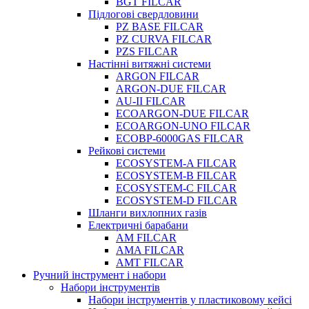
BGT FILCAR
Підлогові свердловини
PZ BASE FILCAR
PZ CURVA FILCAR
PZS FILCAR
Настінні витяжні системи
ARGON FILCAR
ARGON-DUE FILCAR
AU-II FILCAR
ECOARGON-DUE FILCAR
ECOARGON-UNO FILCAR
ECOBP-6000GAS FILCAR
Рейкові системи
ECOSYSTEM-A FILCAR
ECOSYSTEM-B FILCAR
ECOSYSTEM-C FILCAR
ECOSYSTEM-D FILCAR
Шланги вихлопних газів
Електричні барабани
AM FILCAR
AMA FILCAR
AMT FILCAR
Ручний інструмент і набори
Набори інструментів
Набори інструментів у пластиковому кейсі