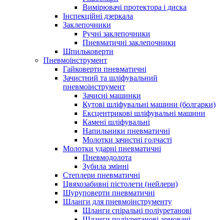
Вимірювачі протектора і диска
Інспекційні дзеркала
Заклепочники
Ручні заклепочники
Пневматичні заклепочники
Шпильковерти
Пневмоінструмент
Гайковерти пневматичні
Зачистний та шліфувальний
пневмоінструмент
Зачисні машинки
Кутові шліфувальні машини (болгарки)
Ексцентрикові шліфувальні машини
Камені шліфувальні
Напильники пневматичні
Молотки зачистні голчасті
Молотки ударні пневматичні
Пневмодолота
Зубила змінні
Степлери пневматичні
Цвяхозабивні пістолети (нейлери)
Шуруповерти пневматичні
Шланги для пневмоінструменту
Шланги спіральні поліуретанові
Шланги поліуретанові армовані