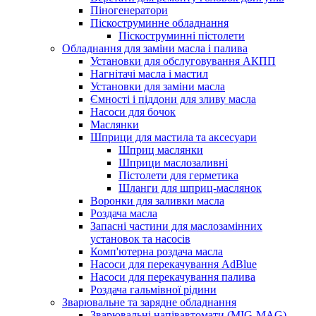
Піногенератори
Піскоструминне обладнання
Піскоструминні пістолети
Обладнання для заміни масла і палива
Установки для обслуговування АКПП
Нагнітачі масла і мастил
Установки для заміни масла
Ємності і піддони для зливу масла
Насоси для бочок
Маслянки
Шприци для мастила та аксесуари
Шприц маслянки
Шприци маслозаливні
Пістолети для герметика
Шланги для шприц-маслянок
Воронки для заливки масла
Роздача масла
Запасні частини для маслозамінних
установок та насосів
Комп'ютерна роздача масла
Насоси для перекачування AdBlue
Насоси для перекачування палива
Роздача гальмівної рідини
Зварювальне та зарядне обладнання
Зварювальні напівавтомати (MIG-MAG)