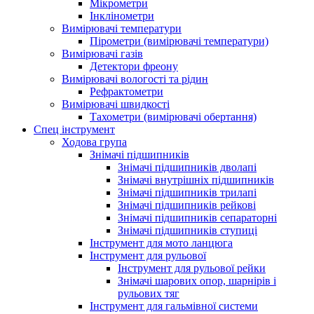
Мікрометри
Інклінометри
Вимірювачі температури
Пірометри (вимірювачі температури)
Вимірювачі газів
Детектори фреону
Вимірювачі вологості та рідин
Рефрактометри
Вимірювачі швидкості
Тахометри (вимірювачі обертання)
Спец інструмент
Ходова група
Знімачі підшипників
Знімачі підшипників дволапі
Знімачі внутрішніх підшипників
Знімачі підшипників трилапі
Знімачі підшипників рейкові
Знімачі підшипників сепараторні
Знімачі підшипників ступиці
Інструмент для мото ланцюга
Інструмент для рульової
Інструмент для рульової рейки
Знімачі шарових опор, шарнірів і
рульових тяг
Інструмент для гальмівної системи