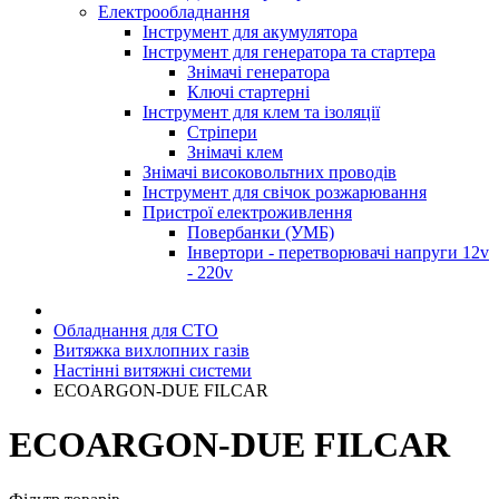
Електрообладнання
Інструмент для акумулятора
Інструмент для генератора та стартера
Знімачі генератора
Ключі стартерні
Інструмент для клем та ізоляції
Стріпери
Знімачі клем
Знімачі високовольтних проводів
Інструмент для свічок розжарювання
Пристрої електроживлення
Повербанки (УМБ)
Інвертори - перетворювачі напруги 12v
- 220v
Обладнання для СТО
Витяжка вихлопних газів
Настінні витяжні системи
ECOARGON-DUE FILCAR
ECOARGON-DUE FILCAR