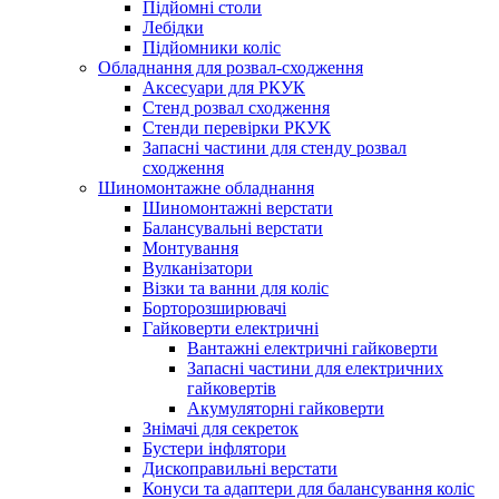
Підйомні столи
Лебідки
Підйомники коліс
Обладнання для розвал-сходження
Аксесуари для РКУК
Стенд розвал сходження
Стенди перевірки РКУК
Запасні частини для стенду розвал
сходження
Шиномонтажне обладнання
Шиномонтажні верстати
Балансувальні верстати
Монтування
Вулканізатори
Візки та ванни для коліс
Борторозширювачі
Гайковерти електричні
Вантажні електричні гайковерти
Запасні частини для електричних
гайковертів
Акумуляторні гайковерти
Знімачі для секреток
Бустери інфлятори
Дископравильні верстати
Конуси та адаптери для балансування коліс