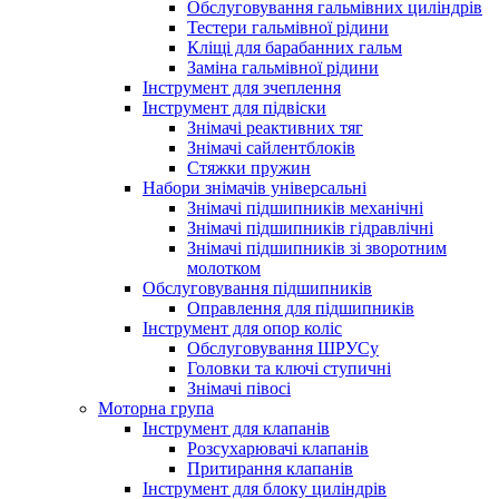
Обслуговування гальмівних циліндрів
Тестери гальмівної рідини
Кліщі для барабанних гальм
Заміна гальмівної рідини
Інструмент для зчеплення
Інструмент для підвіски
Знімачі реактивних тяг
Знімачі сайлентблоків
Стяжки пружин
Набори знімачів універсальні
Знімачі підшипників механічні
Знімачі підшипників гідравлічні
Знімачі підшипників зі зворотним
молотком
Обслуговування підшипників
Оправлення для підшипників
Інструмент для опор коліс
Обслуговування ШРУСу
Головки та ключі ступичні
Знімачі півосі
Моторна група
Інструмент для клапанів
Розсухарювачі клапанів
Притирання клапанів
Інструмент для блоку циліндрів