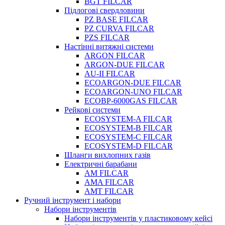
BGT FILCAR
Підлогові свердловини
PZ BASE FILCAR
PZ CURVA FILCAR
PZS FILCAR
Настінні витяжні системи
ARGON FILCAR
ARGON-DUE FILCAR
AU-II FILCAR
ECOARGON-DUE FILCAR
ECOARGON-UNO FILCAR
ECOBP-6000GAS FILCAR
Рейкові системи
ECOSYSTEM-A FILCAR
ECOSYSTEM-B FILCAR
ECOSYSTEM-C FILCAR
ECOSYSTEM-D FILCAR
Шланги вихлопних газів
Електричні барабани
AM FILCAR
AMA FILCAR
AMT FILCAR
Ручний інструмент і набори
Набори інструментів
Набори інструментів у пластиковому кейсі