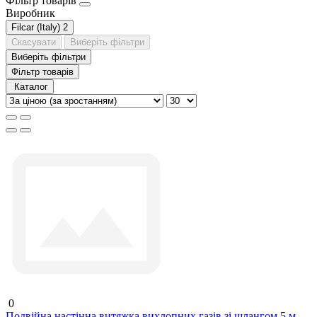
Фільтр товарів
Виробник
Filcar (Italy)
2
Скасувати
Виберіть фільтри
Виберіть фільтри
Фільтр товарів
Каталог
0
Подвійна настінна витяжка вихлопних газів зі шлангом 5 м