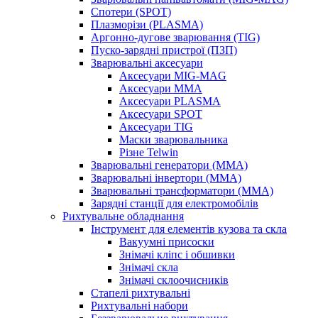
Спотери (SPOT)
Плазморізи (PLASMA)
Аргонно-дугове зварювання (TIG)
Пуско-зарядні пристрої (ПЗП)
Зварювальні аксесуари
Аксесуари MIG-MAG
Аксесуари MMA
Аксесуари PLASMA
Аксесуари SPOT
Аксесуари TIG
Маски зварювальника
Різне Telwin
Зварювальні генератори (MMA)
Зварювальні інвертори (MMA)
Зварювальні трансформатори (MMA)
Зарядні станції для електромобілів
Рихтувальне обладнання
Інструмент для елементів кузова та скла
Вакуумні присоски
Знімачі кліпс і обшивки
Знімачі скла
Знімачі склоочисників
Стапелі рихтувальні
Рихтувальні набори