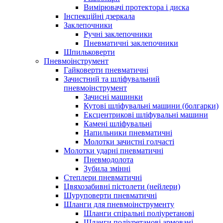
Вимірювачі протектора і диска
Інспекційні дзеркала
Заклепочники
Ручні заклепочники
Пневматичні заклепочники
Шпильковерти
Пневмоінструмент
Гайковерти пневматичні
Зачистний та шліфувальний
пневмоінструмент
Зачисні машинки
Кутові шліфувальні машини (болгарки)
Ексцентрикові шліфувальні машини
Камені шліфувальні
Напильники пневматичні
Молотки зачистні голчасті
Молотки ударні пневматичні
Пневмодолота
Зубила змінні
Степлери пневматичні
Цвяхозабивні пістолети (нейлери)
Шуруповерти пневматичні
Шланги для пневмоінструменту
Шланги спіральні поліуретанові
Шланги поліуретанові армовані