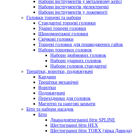
Набори інструментів у металевому кейсі
Набори інструментів діелектричні
Набори інструментів у ложементі
Головки торцеві та набори
Стандартні торцеві головки
Ударні торцеві головки
Шиномонтажні головки
Свічкові головки
Торцеві головки для пошкоджених гайок
Набори торцевих головок
Набори дюймових головок
Набори ударних головок
Набори головок стандартні
Трещітки, воротки, подовжувачі
Кардани
Трещітки механічні
Воротки
Подовжувачі
Перехідники для головок
Магнітні та цангові захвати
Біти та набори насадок
Біти
Дванадцятигранні біти SPLINE
Шестигранні біти HEX
Шестигранні біти TORX (зірка Давида)