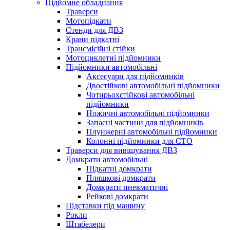
Підйомне обладнання
Траверси
Мотопідкати
Стенди для ДВЗ
Крани підкатні
Трансмісійні стійки
Мотоциклетні підйомники
Підйомники автомобільні
Аксесуари для підйомників
Двостійкові автомобільні підйомники
Чотирьохстійкові автомобільні
підйомники
Ножичні автомобільні підйомники
Запасні частини для підйомників
Плунжерні автомобільні підйомники
Колонні підйомники для СТО
Траверси для вивішування ДВЗ
Домкрати автомобільні
Підкатні домкрати
Пляшкові домкрати
Домкрати пневматичні
Рейкові домкрати
Підставки під машину
Рокли
Штабелери