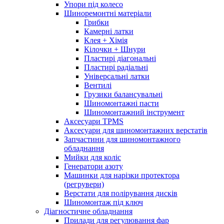
Упори під колесо
Шиноремонтні матеріали
Грибки
Камерні латки
Клея + Хімія
Кілочки + Шнури
Пластирі діагональні
Пластирі радіальні
Універсальні латки
Вентилі
Грузики балансувальні
Шиномонтажні пасти
Шиномонтажний інструмент
Аксесуари TPMS
Аксесуари для шиномонтажних верстатів
Запчастини для шиномонтажного
обладнання
Мийки для коліс
Генератори азоту
Машинки для нарізки протектора
(регрувери)
Верстати для полірування дисків
Шиномонтаж під ключ
Діагностичне обладнання
Прилади для регулювання фар