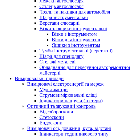
Лежаки автослюсаря
Стілець автослюсаря
Чохли та накидки для автомобіля
Шафи інструментальні
Верстаки слюсарні
Візки та ящики інструментальні
Візки з інструментом
Візки для інструментів
Ящики з інструментом
Тумби інструментальні (верстатні)
Шафи для спецодягу
Стелажі металеві
Обладнання для пересувної авторемонтної
майстерні
Вимірювальні прилади
Вимірювачі електроенергії та мереж
Мультиметри
Струмовимірювальні кліщі
Індикатори напруги (тестери)
Оптичний та звуковий контроль
Відеобороскопи
Стетоскопи
Ендоскопи
Вимірювачі осі, довжини, кута, відстані
Індикатори годинникового типу