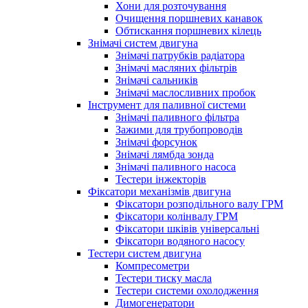
Хони для розточування
Очищення поршневих канавок
Обтискання поршневих кілець
Знімачі систем двигуна
Знімачі патрубків радіатора
Знімачі масляних фільтрів
Знімачі сальників
Знімачі маслосливних пробок
Інструмент для паливної системи
Знімачі паливного фільтра
Зажими для трубопроводів
Знімачі форсунок
Знімачі лямбда зонда
Знімачі паливного насоса
Тестери інжекторів
Фіксатори механізмів двигуна
Фіксатори розподільного валу ГРМ
Фіксатори колінвалу ГРМ
Фіксатори шківів універсальні
Фіксатори водяного насосу
Тестери систем двигуна
Компресометри
Тестери тиску масла
Тестери системи охолодження
Димогенератори