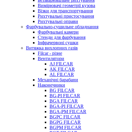
Беззварювальне рихтування
Вимірювачі геометрії кузова
Візки для транспортування
Рихтувальні пристосування
Рихтувальні оправи
Фарбувально-сушильне обладнання
Фарбувальні камери
Стенди для фарбування
Інфрачервоні сушки
Витяжка вихлопних газів
Filcar - різне
Вентилятори
AJ FILCAR
AK FILCAR
AL FILCAR
Механічні барабани
Наконечники
BG FILCAR
BG-PI FILCAR
BGA FILCAR
BGA-PI FILCAR
BGA-PM FILCAR
BGPC FILCAR
BGPG FILCAR
BGPM FILCAR