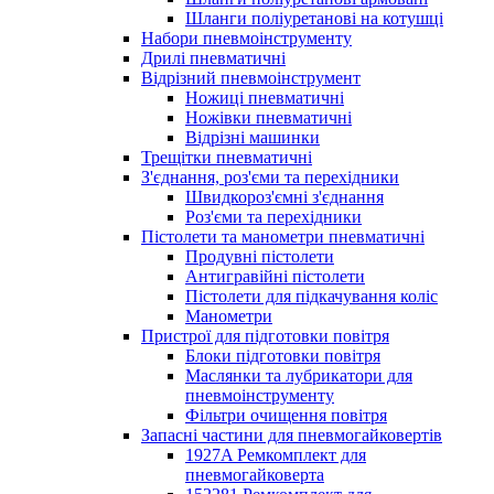
Шланги поліуретанові на котушці
Набори пневмоінструменту
Дрилі пневматичні
Відрізний пневмоінструмент
Ножиці пневматичні
Ножівки пневматичні
Відрізні машинки
Трещітки пневматичні
З'єднання, роз'єми та перехідники
Швидкороз'ємні з'єднання
Роз'єми та перехідники
Пістолети та манометри пневматичні
Продувні пістолети
Антигравійні пістолети
Пістолети для підкачування коліс
Манометри
Пристрої для підготовки повітря
Блоки підготовки повітря
Маслянки та лубрикатори для
пневмоінструменту
Фільтри очищення повітря
Запасні частини для пневмогайковертів
1927A Ремкомплект для
пневмогайковерта