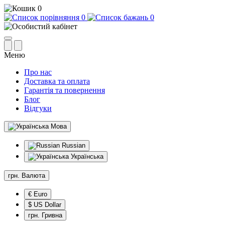
0
0
0
Меню
Про нас
Доставка та оплата
Гарантія та повернення
Блог
Відгуки
Мова
Russian
Українська
грн.
Валюта
€ Euro
$ US Dollar
грн. Гривна