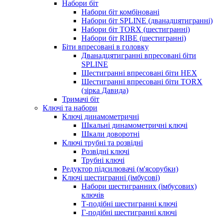
Набори біт
Набори біт комбіновані
Набори біт SPLINE (дванадцятигранні)
Набори біт TORX (шестигранні)
Набори біт RIBE (шестигранні)
Біти впресовані в головку
Дванадцятигранні впресовані біти
SPLINE
Шестигранні впресовані біти HEX
Шестигранні впресовані біти TORX
(зірка Давида)
Тримачі біт
Ключі та набори
Ключі динамометричні
Шкальні динамометричні ключі
Шкали доворотні
Ключі трубні та розвідні
Розвідні ключі
Трубні ключі
Редуктор підсилювачі (м'ясорубки)
Ключі шестигранні (імбусові)
Набори шестигранних (імбусових)
ключів
Т-подібні шестигранні ключі
Г-подібні шестигранні ключі