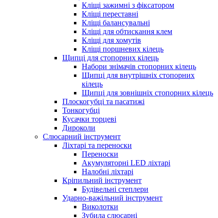
Кліщі зажимні з фіксатором
Кліщі переставні
Кліщі балансувальні
Кліщі для обтискання клем
Кліщі для хомутів
Кліщі поршневих кілець
Щипці для стопорних кілець
Набори знімачів стопорних кілець
Щипці для внутрішніх стопорних
кілець
Щипці для зовнішніх стопорних кілець
Плоскогубці та пасатижі
Тонкогубці
Кусачки торцеві
Дироколи
Слюсарний інструмент
Ліхтарі та переноски
Переноски
Акумуляторні LED ліхтарі
Налобні ліхтарі
Кріпильний інструмент
Будівельні степлери
Ударно-важільний інструмент
Виколотки
Зубила слюсарні