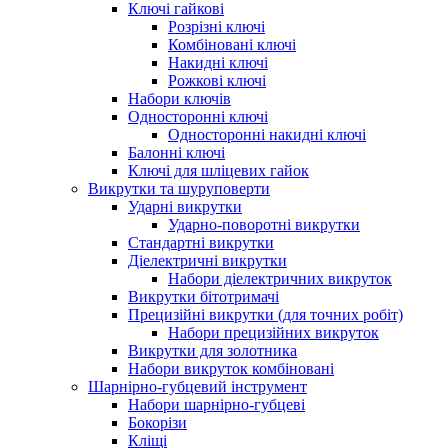
Ключі гайкові
Розрізні ключі
Комбіновані ключі
Накидні ключі
Рожкові ключі
Набори ключів
Односторонні ключі
Односторонні накидні ключі
Балонні ключі
Ключі для шліцевих гайок
Викрутки та шуруповерти
Ударні викрутки
Ударно-поворотні викрутки
Стандартні викрутки
Діелектричні викрутки
Набори діелектричних викруток
Викрутки бітотримачі
Прецизійні викрутки (для точних робіт)
Набори прецизійних викруток
Викрутки для золотника
Набори викруток комбіновані
Шарнірно-губцевий інструмент
Набори шарнірно-губцеві
Бокорізи
Кліщі