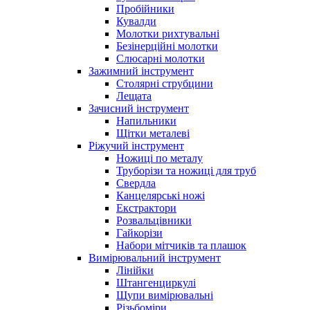
Пробійники
Кувалди
Молотки рихтувальні
Безінерційні молотки
Слюсарні молотки
Зажимний інструмент
Столярні струбцини
Лещата
Зачисний інструмент
Напильники
Щітки металеві
Ріжучий інструмент
Ножиці по металу
Труборізи та ножиці для труб
Свердла
Канцелярські ножі
Екстрактори
Розвальцівники
Гайкорізи
Набори мітчиків та плашок
Вимірювальний інструмент
Лінійки
Штангенциркулі
Щупи вимірювальні
Різьбоміри