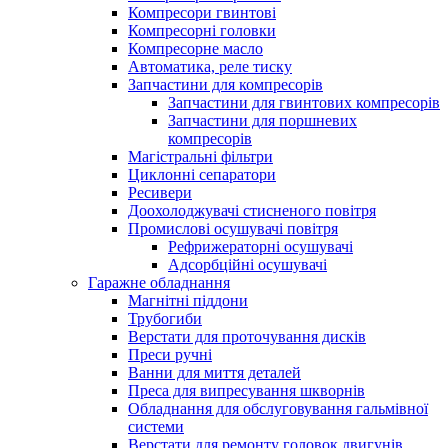
Компресори гвинтові
Компресорні головки
Компресорне масло
Автоматика, реле тиску
Запчастини для компресорів
Запчастини для гвинтових компресорів
Запчастини для поршневих
компресорів
Магістральні фільтри
Циклонні сепаратори
Ресивери
Доохолоджувачі стисненого повітря
Промислові осушувачі повітря
Рефрижераторні осушувачі
Адсорбційні осушувачі
Гаражне обладнання
Магнітні піддони
Трубогиби
Верстати для проточування дисків
Преси ручні
Ванни для миття деталей
Преса для випресування шкворнів
Обладнання для обслуговування гальмівної
системи
Верстати для ремонту головок двигунів