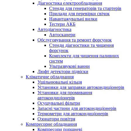
Діагностика електрообладнання
Стенди для генераторів та стартерів
Прилади для перевірки свічок
Навантажувальні вилки
Тестери АКБ
Автодіагностика
Автосканери
Обслуговування та ремонт форсунок
Стенди діагностики та чищення
форсунок
Комплекти для чищення паливних
систем
Ультразвукові ванни
Люфт детектори підвіски
Кліматичне обладнання
Ущільнювальні кільця
Установки для заправки автокондиціонерів
Установки для промивання
автокондиціонерів
Осушувальні фільтри
Запасні частини для автокондиціонерів
Термометри для автокондиціонерів
Озонатори повітря
Компресорне обладнання
Компресори поршневі