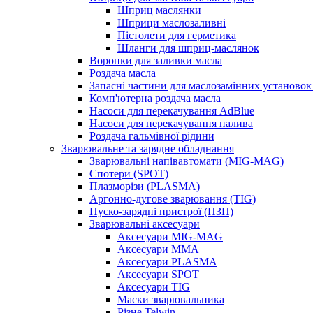
Шприц маслянки
Шприци маслозаливні
Пістолети для герметика
Шланги для шприц-маслянок
Воронки для заливки масла
Роздача масла
Запасні частини для маслозамінних установок 
Комп'ютерна роздача масла
Насоси для перекачування AdBlue
Насоси для перекачування палива
Роздача гальмівної рідини
Зварювальне та зарядне обладнання
Зварювальні напівавтомати (MIG-MAG)
Спотери (SPOT)
Плазморізи (PLASMA)
Аргонно-дугове зварювання (TIG)
Пуско-зарядні пристрої (ПЗП)
Зварювальні аксесуари
Аксесуари MIG-MAG
Аксесуари MMA
Аксесуари PLASMA
Аксесуари SPOT
Аксесуари TIG
Маски зварювальника
Різне Telwin