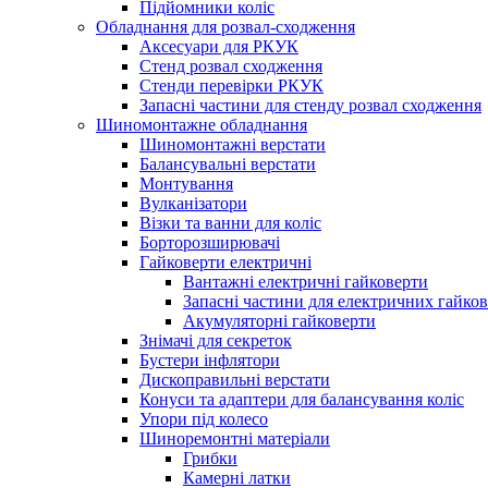
Підйомники коліс
Обладнання для розвал-сходження
Аксесуари для РКУК
Стенд розвал сходження
Стенди перевірки РКУК
Запасні частини для стенду розвал сходження
Шиномонтажне обладнання
Шиномонтажні верстати
Балансувальні верстати
Монтування
Вулканізатори
Візки та ванни для коліс
Борторозширювачі
Гайковерти електричні
Вантажні електричні гайковерти
Запасні частини для електричних гайков
Акумуляторні гайковерти
Знімачі для секреток
Бустери інфлятори
Дископравильні верстати
Конуси та адаптери для балансування коліс
Упори під колесо
Шиноремонтні матеріали
Грибки
Камерні латки