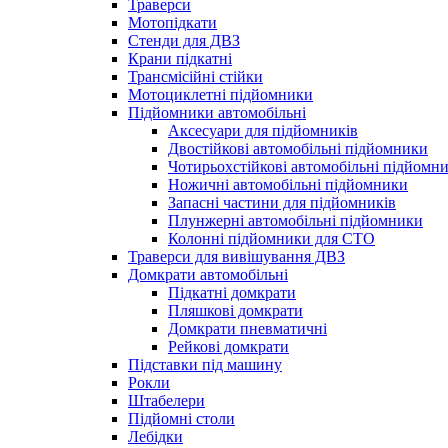
Траверси
Мотопідкати
Стенди для ДВЗ
Крани підкатні
Трансмісійні стійки
Мотоциклетні підйомники
Підйомники автомобільні
Аксесуари для підйомників
Двостійкові автомобільні підйомники
Чотирьохстійкові автомобільні підйомн
Ножичні автомобільні підйомники
Запасні частини для підйомників
Плунжерні автомобільні підйомники
Колонні підйомники для СТО
Траверси для вивішування ДВЗ
Домкрати автомобільні
Підкатні домкрати
Пляшкові домкрати
Домкрати пневматичні
Рейкові домкрати
Підставки під машину
Рокли
Штабелери
Підйомні столи
Лебідки