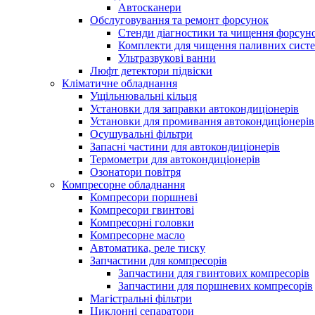
Автосканери
Обслуговування та ремонт форсунок
Стенди діагностики та чищення форсун
Комплекти для чищення паливних сист
Ультразвукові ванни
Люфт детектори підвіски
Кліматичне обладнання
Ущільнювальні кільця
Установки для заправки автокондиціонерів
Установки для промивання автокондиціонерів
Осушувальні фільтри
Запасні частини для автокондиціонерів
Термометри для автокондиціонерів
Озонатори повітря
Компресорне обладнання
Компресори поршневі
Компресори гвинтові
Компресорні головки
Компресорне масло
Автоматика, реле тиску
Запчастини для компресорів
Запчастини для гвинтових компресорів
Запчастини для поршневих компресорів
Магістральні фільтри
Циклонні сепаратори