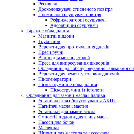
Ресивери
Доохолоджувачі стисненого повітря
Промислові осушувачі повітря
Рефрижераторні осушувачі
Адсорбційні осушувачі
Гаражне обладнання
Магнітні піддони
Трубогиби
Верстати для проточування дисків
Преси ручні
Ванни для миття деталей
Преса для випресування шкворнів
Обладнання для обслуговування гальмівної с
Верстати для ремонту головок двигунів
Піногенератори
Піскоструминне обладнання
Піскоструминні пістолети
Обладнання для заміни масла і палива
Установки для обслуговування АКПП
Нагнітачі масла і мастил
Установки для заміни масла
Ємності і піддони для зливу масла
Насоси для бочок
Маслянки
Шприци для мастила та аксесуари