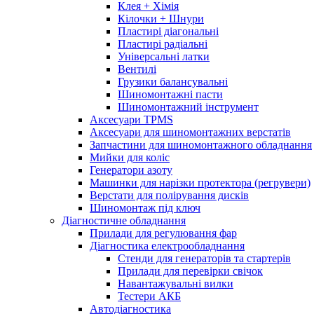
Клея + Хімія
Кілочки + Шнури
Пластирі діагональні
Пластирі радіальні
Універсальні латки
Вентилі
Грузики балансувальні
Шиномонтажні пасти
Шиномонтажний інструмент
Аксесуари TPMS
Аксесуари для шиномонтажних верстатів
Запчастини для шиномонтажного обладнання
Мийки для коліс
Генератори азоту
Машинки для нарізки протектора (регрувери)
Верстати для полірування дисків
Шиномонтаж під ключ
Діагностичне обладнання
Прилади для регулювання фар
Діагностика електрообладнання
Стенди для генераторів та стартерів
Прилади для перевірки свічок
Навантажувальні вилки
Тестери АКБ
Автодіагностика