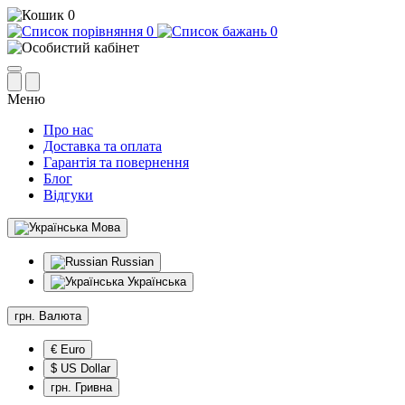
0
0
0
Меню
Про нас
Доставка та оплата
Гарантія та повернення
Блог
Відгуки
Мова
Russian
Українська
грн.
Валюта
€ Euro
$ US Dollar
грн. Гривна