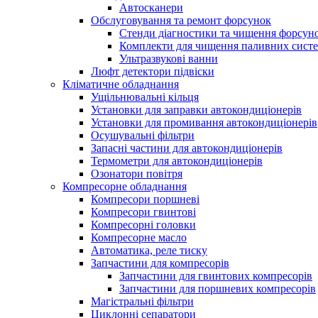
Автосканери
Обслуговування та ремонт форсунок
Стенди діагностики та чищення форсун
Комплекти для чищення паливних сист
Ультразвукові ванни
Люфт детектори підвіски
Кліматичне обладнання
Ущільнювальні кільця
Установки для заправки автокондиціонерів
Установки для промивання автокондиціонерів
Осушувальні фільтри
Запасні частини для автокондиціонерів
Термометри для автокондиціонерів
Озонатори повітря
Компресорне обладнання
Компресори поршневі
Компресори гвинтові
Компресорні головки
Компресорне масло
Автоматика, реле тиску
Запчастини для компресорів
Запчастини для гвинтових компресорів
Запчастини для поршневих компресорів
Магістральні фільтри
Циклонні сепаратори