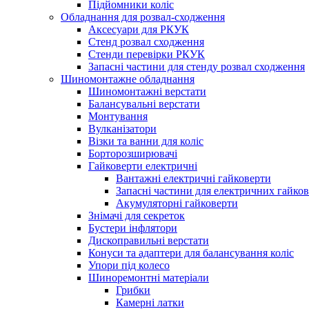
Підйомники коліс
Обладнання для розвал-сходження
Аксесуари для РКУК
Стенд розвал сходження
Стенди перевірки РКУК
Запасні частини для стенду розвал сходження
Шиномонтажне обладнання
Шиномонтажні верстати
Балансувальні верстати
Монтування
Вулканізатори
Візки та ванни для коліс
Борторозширювачі
Гайковерти електричні
Вантажні електричні гайковерти
Запасні частини для електричних гайков
Акумуляторні гайковерти
Знімачі для секреток
Бустери інфлятори
Дископравильні верстати
Конуси та адаптери для балансування коліс
Упори під колесо
Шиноремонтні матеріали
Грибки
Камерні латки