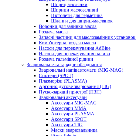
Шприц маслянки
Шприци маслозаливні
Пістолети для герметика
Шланги для шприц-маслянок
Воронки для заливки масла
Роздача масла
Запасні частини для маслозамінних установок 
Комп'ютерна роздача масла
Насоси для перекачування AdBlue
Насоси для перекачування палива
Роздача гальмівної рідини
Зварювальне та зарядне обладнання
Зварювальні напівавтомати (MIG-MAG)
Спотери (SPOT)
Плазморізи (PLASMA)
Аргонно-дугове зварювання (TIG)
Пуско-зарядні пристрої (ПЗП)
Зварювальні аксесуари
Аксесуари MIG-MAG
Аксесуари MMA
Аксесуари PLASMA
Аксесуари SPOT
Аксесуари TIG
Маски зварювальника
Різне Telwin