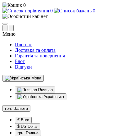
0
0
0
Меню
Про нас
Доставка та оплата
Гарантія та повернення
Блог
Відгуки
Мова
Russian
Українська
грн.
Валюта
€ Euro
$ US Dollar
грн. Гривна