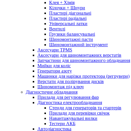
Клея + Хімія
Кілочки + Шнури
Пластирі діагональні
Пластирі радіальні
Універсальні латки
Вентилі
Грузики балансувальні
Шиномонтажні пасти
Шиномонтажний інструмент
Аксесуари TPMS
Аксесуари для шиномонтажних верстатів
Запчастини для шиномонтажного обладнання
Мийки для коліс
Генератори азоту
Машинки для нарізки протектора (регрувери)
Верстати для полірування дисків
Шиномонтаж під ключ
Діагностичне обладнання
Прилади для регулювання фар
Діагностика електрообладнання
Стенди для генераторів та стартерів
Прилади для перевірки свічок
Навантажувальні вилки
Тестери АКБ
Автодіагностика