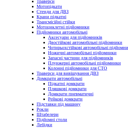
Траверси
Мотопідкати
Стенди для ДВЗ
Крани підкатні
Трансмісійні стійки
Мотоциклетні підйомники
Підйомники автомобільні
Аксесуари для підйомників
Двостійкові автомобільні підйомники
Чотирьохстійкові автомобільні підйомн
Ножичні автомобільні підйомники
Запасні частини для підйомників
Плунжерні автомобільні підйомники
Колонні підйомники для СТО
Траверси для вивішування ДВЗ
Домкрати автомобільні
Підкатні домкрати
Пляшкові домкрати
Домкрати пневматичні
Рейкові домкрати
Підставки під машину
Рокли
Штабелери
Підйомні столи
Лебідки