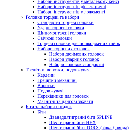
Набори інструментів у металевому кейсі
Набори інструментів діелектричні
Набори інструментів у ложементі
Головки торцеві та набори
Стандартні торцеві головки
Ударні торцеві головки
Шиномонтажні головки
Свічкові головки
Торцеві головки для пошкоджених гайок
Набори торцевих головок
Набори дюймових головок
Набори ударних головок
Набори головок стандартні
Трещітки, воротки, подовжувачі
Кардани
Трещітки механічні
Воротки
Подовжувачі
Перехідники для головок
Магнітні та цангові захвати
Біти та набори насадок
Біти
Дванадцятигранні біти SPLINE
Шестигранні біти HEX
Шестигранні біти TORX (зірка Давида)