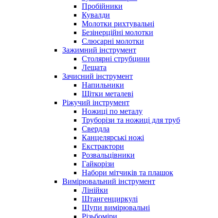
Пробійники
Кувалди
Молотки рихтувальні
Безінерційні молотки
Слюсарні молотки
Зажимний інструмент
Столярні струбцини
Лещата
Зачисний інструмент
Напильники
Щітки металеві
Ріжучий інструмент
Ножиці по металу
Труборізи та ножиці для труб
Свердла
Канцелярські ножі
Екстрактори
Розвальцівники
Гайкорізи
Набори мітчиків та плашок
Вимірювальний інструмент
Лінійки
Штангенциркулі
Щупи вимірювальні
Різьбоміри