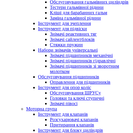
Обслуговування гальмівних циліндрів
Тестери гальмівної рідини
Кліщі для барабанних гальм
Заміна гальмівної рідини
Інструмент для зчеплення
Інструмент для підвіски
Знімачі реактивних тяг
Знімачі сайлентблоків
Стяжки пружин
Набори знімачів універсальні
Знімачі підшипників механічні
Знімачі підшипників гідравлічні
Знімачі підшипників зі зворотним
молотком
Обслуговування підшипників
Оправлення для підшипників
Інструмент для опор коліс
Обслуговування ШРУСу
Головки та ключі ступичні
Знімачі півосі
Моторна група
Інструмент для клапанів
Розсухарювачі клапанів
Притирання клапанів
Інструмент для блоку циліндрів