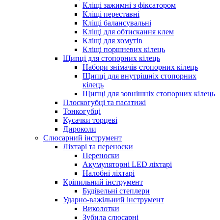
Кліщі зажимні з фіксатором
Кліщі переставні
Кліщі балансувальні
Кліщі для обтискання клем
Кліщі для хомутів
Кліщі поршневих кілець
Щипці для стопорних кілець
Набори знімачів стопорних кілець
Щипці для внутрішніх стопорних
кілець
Щипці для зовнішніх стопорних кілець
Плоскогубці та пасатижі
Тонкогубці
Кусачки торцеві
Дироколи
Слюсарний інструмент
Ліхтарі та переноски
Переноски
Акумуляторні LED ліхтарі
Налобні ліхтарі
Кріпильний інструмент
Будівельні степлери
Ударно-важільний інструмент
Виколотки
Зубила слюсарні