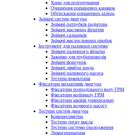
Хони для розточування
Очищення поршневих канавок
Обтискання поршневих кілець
Знімачі систем двигуна
Знімачі патрубків радіатора
Знімачі масляних фільтрів
Знімачі сальників
Знімачі маслосливних пробок
Інструмент для паливної системи
Знімачі паливного фільтра
Зажими для трубопроводів
Знімачі форсунок
Знімачі лямбда зонда
Знімачі паливного насоса
Тестери інжекторів
Фіксатори механізмів двигуна
Фіксатори розподільного валу ГРМ
Фіксатори колінвалу ГРМ
Фіксатори шківів універсальні
Фіксатори водяного насосу
Тестери систем двигуна
Компресометри
Тестери тиску масла
Тестери системи охолодження
Димогенератори