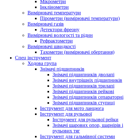
Мікрометри
Інклінометри
Вимірювачі температури
Пірометри (вимірювачі температури)
Вимірювачі газів
Детектори фреону
Вимірювачі вологості та рідин
Рефрактометри
Вимірювачі швидкості
Тахометри (вимірювачі обертання)
Спец інструмент
Ходова група
Знімачі підшипників
Знімачі підшипників дволапі
Знімачі внутрішніх підшипників
Знімачі підшипників трилапі
Знімачі підшипників рейкові
Знімачі підшипників сепараторні
Знімачі підшипників ступиці
Інструмент для мото ланцюга
Інструмент для рульової
Інструмент для рульової рейки
Знімачі шарових опор, шарнірів і
рульових тяг
Інструмент для гальмівної системи