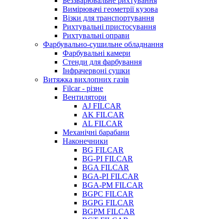
Беззварювальне рихтування
Вимірювачі геометрії кузова
Візки для транспортування
Рихтувальні пристосування
Рихтувальні оправи
Фарбувально-сушильне обладнання
Фарбувальні камери
Стенди для фарбування
Інфрачервоні сушки
Витяжка вихлопних газів
Filcar - різне
Вентилятори
AJ FILCAR
AK FILCAR
AL FILCAR
Механічні барабани
Наконечники
BG FILCAR
BG-PI FILCAR
BGA FILCAR
BGA-PI FILCAR
BGA-PM FILCAR
BGPC FILCAR
BGPG FILCAR
BGPM FILCAR