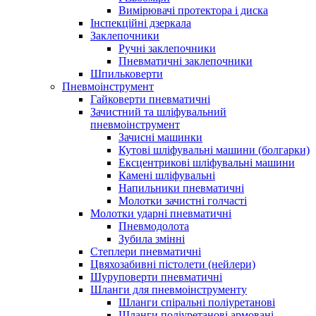
Вимірювачі протектора і диска
Інспекційні дзеркала
Заклепочники
Ручні заклепочники
Пневматичні заклепочники
Шпильковерти
Пневмоінструмент
Гайковерти пневматичні
Зачистний та шліфувальний
пневмоінструмент
Зачисні машинки
Кутові шліфувальні машини (болгарки)
Ексцентрикові шліфувальні машини
Камені шліфувальні
Напильники пневматичні
Молотки зачистні голчасті
Молотки ударні пневматичні
Пневмодолота
Зубила змінні
Степлери пневматичні
Цвяхозабивні пістолети (нейлери)
Шуруповерти пневматичні
Шланги для пневмоінструменту
Шланги спіральні поліуретанові
Шланги поліуретанові армовані