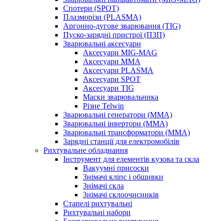
Спотери (SPOT)
Плазморізи (PLASMA)
Аргонно-дугове зварювання (TIG)
Пуско-зарядні пристрої (ПЗП)
Зварювальні аксесуари
Аксесуари MIG-MAG
Аксесуари MMA
Аксесуари PLASMA
Аксесуари SPOT
Аксесуари TIG
Маски зварювальника
Різне Telwin
Зварювальні генератори (MMA)
Зварювальні інвертори (MMA)
Зварювальні трансформатори (MMA)
Зарядні станції для електромобілів
Рихтувальне обладнання
Інструмент для елементів кузова та скла
Вакуумні присоски
Знімачі кліпс і обшивки
Знімачі скла
Знімачі склоочисників
Стапелі рихтувальні
Рихтувальні набори