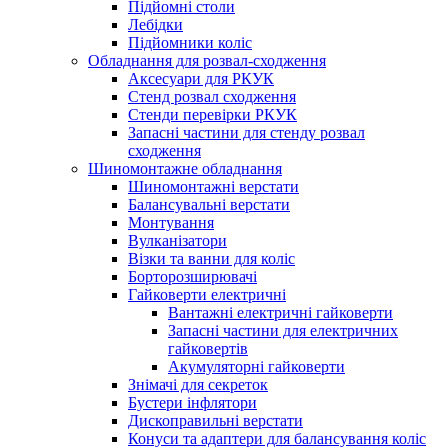
Підйомні столи
Лебідки
Підйомники коліс
Обладнання для розвал-сходження
Аксесуари для РКУК
Стенд розвал сходження
Стенди перевірки РКУК
Запасні частини для стенду розвал
сходження
Шиномонтажне обладнання
Шиномонтажні верстати
Балансувальні верстати
Монтування
Вулканізатори
Візки та ванни для коліс
Борторозширювачі
Гайковерти електричні
Вантажні електричні гайковерти
Запасні частини для електричних
гайковертів
Акумуляторні гайковерти
Знімачі для секреток
Бустери інфлятори
Дископравильні верстати
Конуси та адаптери для балансування коліс