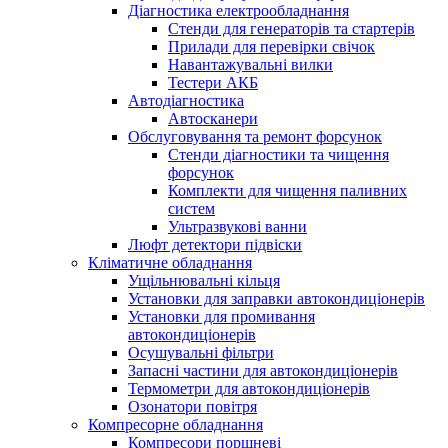
Діагностика електрообладнання
Стенди для генераторів та стартерів
Прилади для перевірки свічок
Навантажувальні вилки
Тестери АКБ
Автодіагностика
Автосканери
Обслуговування та ремонт форсунок
Стенди діагностики та чищення
форсунок
Комплекти для чищення паливних
систем
Ультразвукові ванни
Люфт детектори підвіски
Кліматичне обладнання
Ущільнювальні кільця
Установки для заправки автокондиціонерів
Установки для промивання
автокондиціонерів
Осушувальні фільтри
Запасні частини для автокондиціонерів
Термометри для автокондиціонерів
Озонатори повітря
Компресорне обладнання
Компресори поршневі