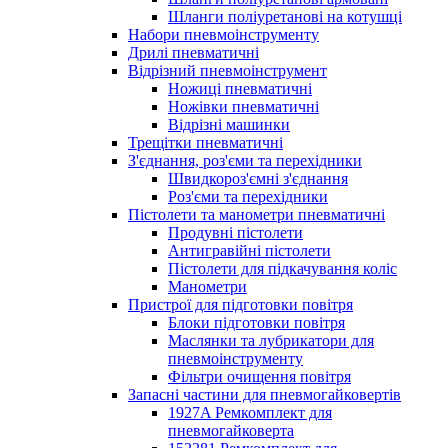
Шланги поліуретанові на котушці
Набори пневмоінструменту
Дрилі пневматичні
Відрізний пневмоінструмент
Ножиці пневматичні
Ножівки пневматичні
Відрізні машинки
Трещітки пневматичні
З'єднання, роз'єми та перехідники
Швидкороз'ємні з'єднання
Роз'єми та перехідники
Пістолети та манометри пневматичні
Продувні пістолети
Антигравійні пістолети
Пістолети для підкачування коліс
Манометри
Пристрої для підготовки повітря
Блоки підготовки повітря
Маслянки та лубрикатори для
пневмоінструменту
Фільтри очищення повітря
Запасні частини для пневмогайковертів
1927A Ремкомплект для
пневмогайковерта