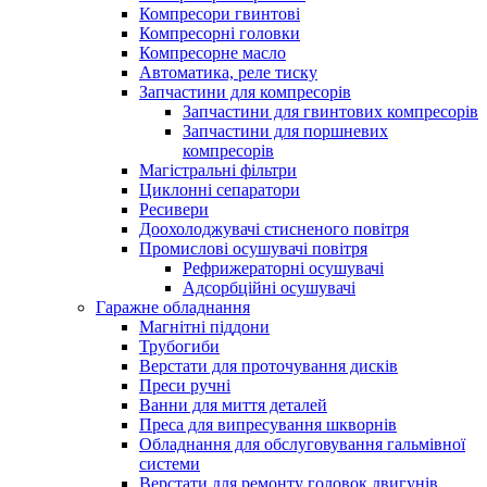
Компресори гвинтові
Компресорні головки
Компресорне масло
Автоматика, реле тиску
Запчастини для компресорів
Запчастини для гвинтових компресорів
Запчастини для поршневих
компресорів
Магістральні фільтри
Циклонні сепаратори
Ресивери
Доохолоджувачі стисненого повітря
Промислові осушувачі повітря
Рефрижераторні осушувачі
Адсорбційні осушувачі
Гаражне обладнання
Магнітні піддони
Трубогиби
Верстати для проточування дисків
Преси ручні
Ванни для миття деталей
Преса для випресування шкворнів
Обладнання для обслуговування гальмівної
системи
Верстати для ремонту головок двигунів