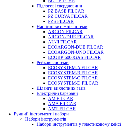
BGT FILCAR
Підлогові свердловини
PZ BASE FILCAR
PZ CURVA FILCAR
PZS FILCAR
Настінні витяжні системи
ARGON FILCAR
ARGON-DUE FILCAR
AU-II FILCAR
ECOARGON-DUE FILCAR
ECOARGON-UNO FILCAR
ECOBP-6000GAS FILCAR
Рейкові системи
ECOSYSTEM-A FILCAR
ECOSYSTEM-B FILCAR
ECOSYSTEM-C FILCAR
ECOSYSTEM-D FILCAR
Шланги вихлопних газів
Електричні барабани
AM FILCAR
AMA FILCAR
AMT FILCAR
Ручний інструмент і набори
Набори інструментів
Набори інструментів у пластиковому кейсі