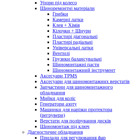
Упори під колесо
Шиноремонтні матеріали
Грибки
Камерні латки
Клея + Хімія
Кілочки + Шнури
Пластирі діагональні
Пластирі радіальні
Універсальні латки
Вентилі
Грузики балансувальні
Шиномонтажні пасти
Шиномонтажний інструмент
Аксесуари TPMS
Аксесуари для шиномонтажних верстатів
Запчастини для шиномонтажного
обладнання
Мийки для коліс
Генератори азоту
Машинки для нарізки протектора
(регрувери)
Верстати для полірування дисків
Шиномонтаж під ключ
Діагностичне обладнання
Прилади для регулювання фар