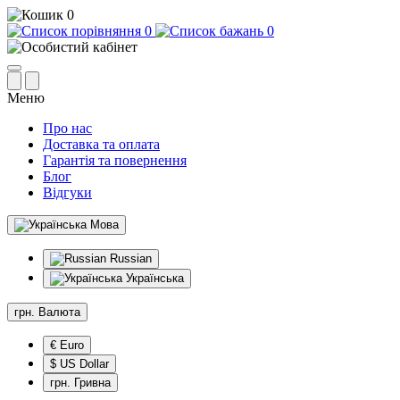
0
0
0
Меню
Про нас
Доставка та оплата
Гарантія та повернення
Блог
Відгуки
Мова
Russian
Українська
грн.
Валюта
€ Euro
$ US Dollar
грн. Гривна