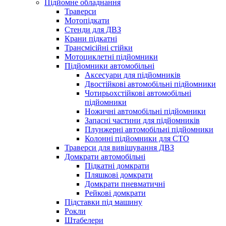
Підйомне обладнання
Траверси
Мотопідкати
Стенди для ДВЗ
Крани підкатні
Трансмісійні стійки
Мотоциклетні підйомники
Підйомники автомобільні
Аксесуари для підйомників
Двостійкові автомобільні підйомники
Чотирьохстійкові автомобільні
підйомники
Ножичні автомобільні підйомники
Запасні частини для підйомників
Плунжерні автомобільні підйомники
Колонні підйомники для СТО
Траверси для вивішування ДВЗ
Домкрати автомобільні
Підкатні домкрати
Пляшкові домкрати
Домкрати пневматичні
Рейкові домкрати
Підставки під машину
Рокли
Штабелери