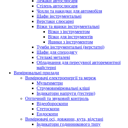
Лежаки автослюсаря
Стілець автослюсаря
Чохли та накидки для автомобіля
Шафи інструментальні
Верстаки слюсарні
Візки та ящики інструментальні
Візки з інструментом
Візки для інструментів
Ящики з інструментом
Тумби інструментальні (верстатні)
Шафи для спецодягу
Стелажі металеві
Обладнання для пересувної авторемонтної
майстерні
Вимірювальні прилади
Вимірювачі електроенергії та мереж
Мультиметри
Струмовимірювальні кліщі
Індикатори напруги (тестери)
Оптичний та звуковий контроль
Відеобороскопи
Стетоскопи
Ендоскопи
Вимірювачі осі, довжини, кута, відстані
Індикатори годинникового типу