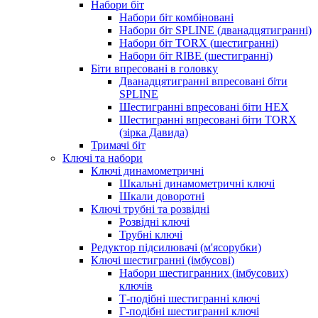
Набори біт
Набори біт комбіновані
Набори біт SPLINE (дванадцятигранні)
Набори біт TORX (шестигранні)
Набори біт RIBE (шестигранні)
Біти впресовані в головку
Дванадцятигранні впресовані біти
SPLINE
Шестигранні впресовані біти HEX
Шестигранні впресовані біти TORX
(зірка Давида)
Тримачі біт
Ключі та набори
Ключі динамометричні
Шкальні динамометричні ключі
Шкали доворотні
Ключі трубні та розвідні
Розвідні ключі
Трубні ключі
Редуктор підсилювачі (м'ясорубки)
Ключі шестигранні (імбусові)
Набори шестигранних (імбусових)
ключів
Т-подібні шестигранні ключі
Г-подібні шестигранні ключі