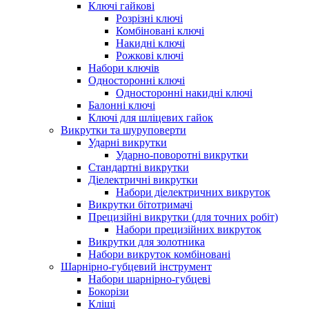
Ключі гайкові
Розрізні ключі
Комбіновані ключі
Накидні ключі
Рожкові ключі
Набори ключів
Односторонні ключі
Односторонні накидні ключі
Балонні ключі
Ключі для шліцевих гайок
Викрутки та шуруповерти
Ударні викрутки
Ударно-поворотні викрутки
Стандартні викрутки
Діелектричні викрутки
Набори діелектричних викруток
Викрутки бітотримачі
Прецизійні викрутки (для точних робіт)
Набори прецизійних викруток
Викрутки для золотника
Набори викруток комбіновані
Шарнірно-губцевий інструмент
Набори шарнірно-губцеві
Бокорізи
Кліщі