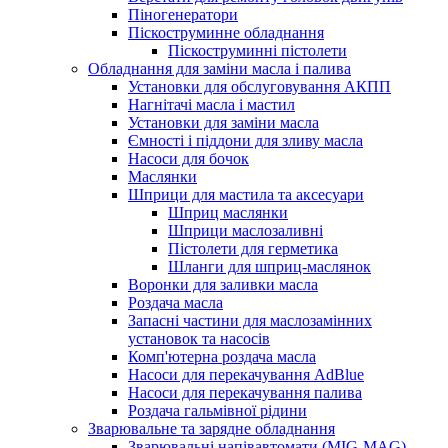
Піногенератори
Піскоструминне обладнання
Піскоструминні пістолети
Обладнання для заміни масла і палива
Установки для обслуговування АКПП
Нагнітачі масла і мастил
Установки для заміни масла
Ємності і піддони для зливу масла
Насоси для бочок
Маслянки
Шприци для мастила та аксесуари
Шприц маслянки
Шприци маслозаливні
Пістолети для герметика
Шланги для шприц-маслянок
Воронки для заливки масла
Роздача масла
Запасні частини для маслозамінних
установок та насосів
Комп'ютерна роздача масла
Насоси для перекачування AdBlue
Насоси для перекачування палива
Роздача гальмівної рідини
Зварювальне та зарядне обладнання
Зварювальні напівавтомати (MIG-MAG)