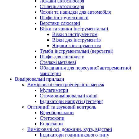
Лежаки автослюсаря
Стілець автослюсаря
Чохли та накидки для автомобіля
Шафи інструментальні
Верстаки слюсарні
Візки та ящики інструментальні
Візки з інструментом
Візки для інструментів
Ящики з інструментом
Тумби інструментальні (верстатні)
Шафи для спецодягу
Стелажі металеві
Обладнання для пересувної авторемонтної
майстерні
Вимірювальні прилади
Вимірювачі електроенергії та мереж
Мультиметри
Струмовимірювальні кліщі
Індикатори напруги (тестери)
Оптичний та звуковий контроль
Відеобороскопи
Стетоскопи
Ендоскопи
Вимірювачі осі, довжини, кута, відстані
Індикатори годинникового типу