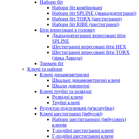
Набори біт
Набори біт комбіновані
Набори біт SPLINE (дванадцятигранні)
Набори біт TORX (шестигранні)
Набори біт RIBE (шестигранні)
Біти впресовані в головку
Дванадцятигранні впресовані біти
SPLINE
Шестигранні впресовані біти HEX
Шестигранні впресовані біти TORX
(зірка Давида)
Тримачі біт
Ключі та набори
Ключі динамометричні
Шкальні динамометричні ключі
Шкали доворотні
Ключі трубні та розвідні
Розвідні ключі
Трубні ключі
Редуктор підсилювачі (м'ясорубки)
Ключі шестигранні (імбусові)
Набори шестигранних (імбусових)
ключів
Т-подібні шестигранні ключі
Г-подібні шестигранні ключі