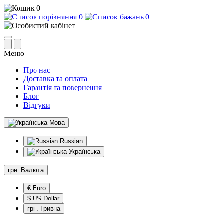
0
0
0
Меню
Про нас
Доставка та оплата
Гарантія та повернення
Блог
Відгуки
Мова
Russian
Українська
грн.
Валюта
€ Euro
$ US Dollar
грн. Гривна