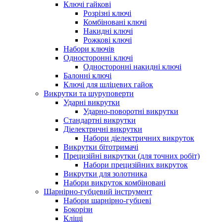
Ключі гайкові
Розрізні ключі
Комбіновані ключі
Накидні ключі
Рожкові ключі
Набори ключів
Односторонні ключі
Односторонні накидні ключі
Балонні ключі
Ключі для шліцевих гайок
Викрутки та шуруповерти
Ударні викрутки
Ударно-поворотні викрутки
Стандартні викрутки
Діелектричні викрутки
Набори діелектричних викруток
Викрутки бітотримачі
Прецизійні викрутки (для точних робіт)
Набори прецизійних викруток
Викрутки для золотника
Набори викруток комбіновані
Шарнірно-губцевий інструмент
Набори шарнірно-губцеві
Бокорізи
Кліщі