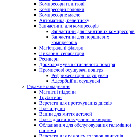
Компресори гвинтові
Компресорні головки
Компресорне масло
Автоматика, реле тиску
Запчастини для компресорів
Запчастини для гвинтових компресорів
Запчастини для поршневих
компресорів
Магістральні фільтри
Циклонні сепаратори
Ресивери
Доохолоджувачі стисненого повітря
Промислові осушувачі повітря
Рефрижераторні осушувачі
Адсорбційні осушувачі
Гаражне обладнання
Магнітні піддони
Трубогиби
Верстати для проточування дисків
Преси ручні
Ванни для миття деталей
Преса для випресування шкворнів
Обладнання для обслуговування гальмівної
системи
Верстати для ремонту головок двигунів