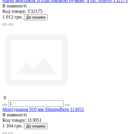
Набір монтажок із пластиковою ручкою, 4 пр. AmPro T32175
В наявності
Код товару:
T32175
1 012 грн.
До кошика
0
Монтування 910 мм ShiningBerg 113051
В наявності
Код товару:
113051
1 104 грн.
До кошика