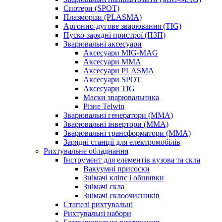
Спотери (SPOT)
Плазморізи (PLASMA)
Аргонно-дугове зварювання (TIG)
Пуско-зарядні пристрої (ПЗП)
Зварювальні аксесуари
Аксесуари MIG-MAG
Аксесуари MMA
Аксесуари PLASMA
Аксесуари SPOT
Аксесуари TIG
Маски зварювальника
Різне Telwin
Зварювальні генератори (MMA)
Зварювальні інвертори (MMA)
Зварювальні трансформатори (MMA)
Зарядні станції для електромобілів
Рихтувальне обладнання
Інструмент для елементів кузова та скла
Вакуумні присоски
Знімачі кліпс і обшивки
Знімачі скла
Знімачі склоочисників
Стапелі рихтувальні
Рихтувальні набори