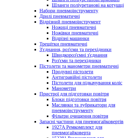
Шланги поліуретанові на котушці
Набори пневмоінструменту
Дрилі пневматичні
Відрізний пневмоінструмент
Ножиці пневматичні
Ножівки пневматичні
Відрізні машинки
Трещітки пневматичні
З'єднання, роз'єми та перехідники
Швидкороз'ємні з'єднання
Роз'єми та перехідники
Пістолети та манометри пневматичні
Продувні пістолети
Антигравійні пістолети
Пістолети для підкачування коліс
Манометри
Пристрої для підготовки повітря
Блоки підготовки повітря
Маслянки та лубрикатори для
пневмоінструменту
Фільтри очищення повітря
Запасні частини для пневмогайковертів
1927A Ремкомплект для
пневмогайковерта