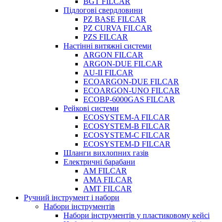
BGT FILCAR
Підлогові свердловини
PZ BASE FILCAR
PZ CURVA FILCAR
PZS FILCAR
Настінні витяжні системи
ARGON FILCAR
ARGON-DUE FILCAR
AU-II FILCAR
ECOARGON-DUE FILCAR
ECOARGON-UNO FILCAR
ECOBP-6000GAS FILCAR
Рейкові системи
ECOSYSTEM-A FILCAR
ECOSYSTEM-B FILCAR
ECOSYSTEM-C FILCAR
ECOSYSTEM-D FILCAR
Шланги вихлопних газів
Електричні барабани
AM FILCAR
AMA FILCAR
AMT FILCAR
Ручний інструмент і набори
Набори інструментів
Набори інструментів у пластиковому кейсі