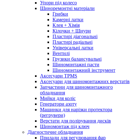
Упори під колесо
Шиноремонтні матеріали
Грибки
Камерні латки
Клея + Хімія
Кілочки + Шнури
Пластирі діагональні
Пластирі радіальні
Універсальні латки
Вентилі
Грузики балансувальні
Шиномонтажні пасти
Шиномонтажний інструмент
Аксесуари TPMS
Аксесуари для шиномонтажних верстатів
Запчастини для шиномонтажного
обладнання
Мийки для коліс
Генератори азоту
Машинки для нарізки протектора
(регрувери)
Верстати для полірування дисків
Шиномонтаж під ключ
Діагностичне обладнання
Прилади для регулювання фар