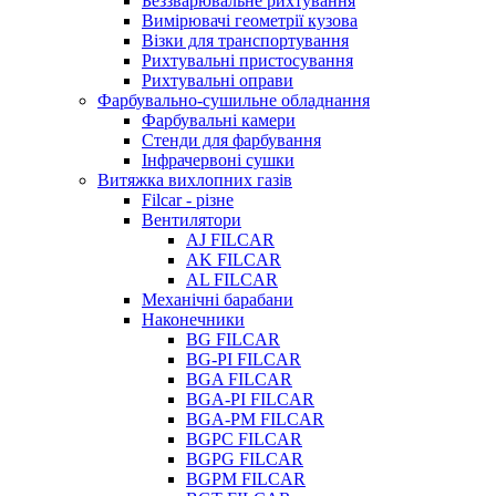
Беззварювальне рихтування
Вимірювачі геометрії кузова
Візки для транспортування
Рихтувальні пристосування
Рихтувальні оправи
Фарбувально-сушильне обладнання
Фарбувальні камери
Стенди для фарбування
Інфрачервоні сушки
Витяжка вихлопних газів
Filcar - різне
Вентилятори
AJ FILCAR
AK FILCAR
AL FILCAR
Механічні барабани
Наконечники
BG FILCAR
BG-PI FILCAR
BGA FILCAR
BGA-PI FILCAR
BGA-PM FILCAR
BGPC FILCAR
BGPG FILCAR
BGPM FILCAR