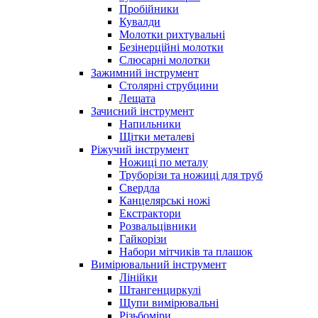
Пробійники
Кувалди
Молотки рихтувальні
Безінерційні молотки
Слюсарні молотки
Зажимний інструмент
Столярні струбцини
Лещата
Зачисний інструмент
Напильники
Щітки металеві
Ріжучий інструмент
Ножиці по металу
Труборізи та ножиці для труб
Свердла
Канцелярські ножі
Екстрактори
Розвальцівники
Гайкорізи
Набори мітчиків та плашок
Вимірювальний інструмент
Лінійки
Штангенциркулі
Щупи вимірювальні
Різьбоміри