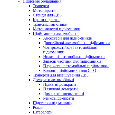
Підйомне обладнання
Траверси
Мотопідкати
Стенди для ДВЗ
Крани підкатні
Трансмісійні стійки
Мотоциклетні підйомники
Підйомники автомобільні
Аксесуари для підйомників
Двостійкові автомобільні підйомники
Чотирьохстійкові автомобільні
підйомники
Ножичні автомобільні підйомники
Запасні частини для підйомників
Плунжерні автомобільні підйомники
Колонні підйомники для СТО
Траверси для вивішування ДВЗ
Домкрати автомобільні
Підкатні домкрати
Пляшкові домкрати
Домкрати пневматичні
Рейкові домкрати
Підставки під машину
Рокли
Штабелери