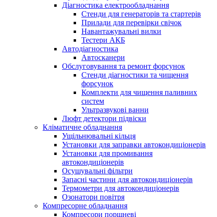
Діагностика електрообладнання
Стенди для генераторів та стартерів
Прилади для перевірки свічок
Навантажувальні вилки
Тестери АКБ
Автодіагностика
Автосканери
Обслуговування та ремонт форсунок
Стенди діагностики та чищення
форсунок
Комплекти для чищення паливних
систем
Ультразвукові ванни
Люфт детектори підвіски
Кліматичне обладнання
Ущільнювальні кільця
Установки для заправки автокондиціонерів
Установки для промивання
автокондиціонерів
Осушувальні фільтри
Запасні частини для автокондиціонерів
Термометри для автокондиціонерів
Озонатори повітря
Компресорне обладнання
Компресори поршневі