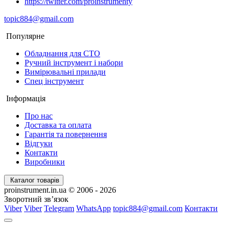
https://twitter.com/proinstrumenty
topic884@gmail.com
Популярне
Обладнання для СТО
Ручний інструмент і набори
Вимірювальні прилади
Спец інструмент
Інформація
Про нас
Доставка та оплата
Гарантія та повернення
Відгуки
Контакти
Виробники
Каталог товарів
proinstrument.in.ua © 2006 - 2026
Зворотний зв’язок
Viber
Viber
Telegram
WhatsApp
topic884@gmail.com
Контакти