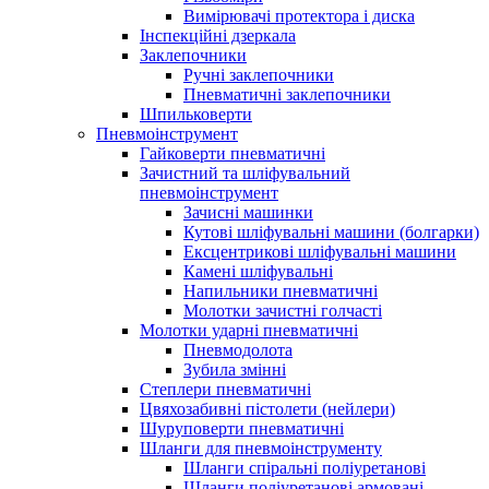
Вимірювачі протектора і диска
Інспекційні дзеркала
Заклепочники
Ручні заклепочники
Пневматичні заклепочники
Шпильковерти
Пневмоінструмент
Гайковерти пневматичні
Зачистний та шліфувальний
пневмоінструмент
Зачисні машинки
Кутові шліфувальні машини (болгарки)
Ексцентрикові шліфувальні машини
Камені шліфувальні
Напильники пневматичні
Молотки зачистні голчасті
Молотки ударні пневматичні
Пневмодолота
Зубила змінні
Степлери пневматичні
Цвяхозабивні пістолети (нейлери)
Шуруповерти пневматичні
Шланги для пневмоінструменту
Шланги спіральні поліуретанові
Шланги поліуретанові армовані