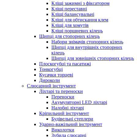
Кліщі зажимні з фіксатором
Кліщі переставні
Кліщі балансувальні
Кліщі для обтискання клем
Кліщі для хомутів
Кліщі поршневих кілець
Щипці для стопорних кілець
Набори знімачів стопорних кілець
Щипці для внутрішніх стопорних
кілець
Щипці для зовнішніх стопорних кілець
Плоскогубці та пасатижі
Тонкогубці
Кусачки торцеві
Дироколи
Слюсарний інструмент
Ліхтарі та переноски
Переноски
Акумуляторні LED ліхтарі
Налобні ліхтарі
Кріпильний інструмент
Будівельні степлери
Ударно-важільний інструмент
Виколотки
Зубила слюсарні