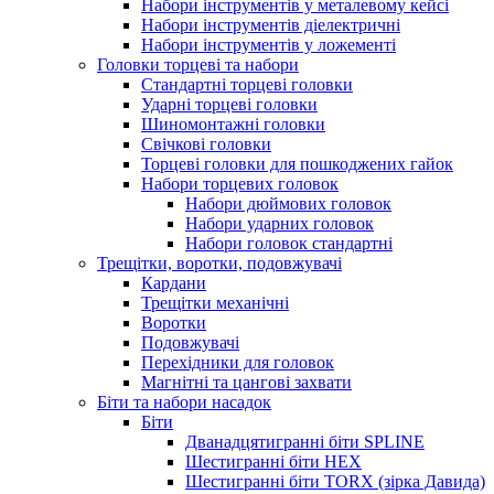
Набори інструментів у металевому кейсі
Набори інструментів діелектричні
Набори інструментів у ложементі
Головки торцеві та набори
Стандартні торцеві головки
Ударні торцеві головки
Шиномонтажні головки
Свічкові головки
Торцеві головки для пошкоджених гайок
Набори торцевих головок
Набори дюймових головок
Набори ударних головок
Набори головок стандартні
Трещітки, воротки, подовжувачі
Кардани
Трещітки механічні
Воротки
Подовжувачі
Перехідники для головок
Магнітні та цангові захвати
Біти та набори насадок
Біти
Дванадцятигранні біти SPLINE
Шестигранні біти HEX
Шестигранні біти TORX (зірка Давида)