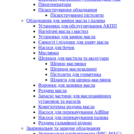
Піногенератори
Піскоструминне обладнання
Піскоструминні пістолети
Обладнання для заміни масла і палива
Установки для обслуговування АКПП
Нагнітачі масла і мастил
Установки для заміни масла
Ємності і піддони для зливу масла
Насоси для бочок
Маслянки
Шприци для мастила та аксесуари
Шприц маслянки
Шприци маслозаливні
Пістолети для герметика
Шланги для шприц-маслянок
Воронки для заливки масла
Роздача масла
Запасні частини для маслозамінних
установок та насосів
Комп'ютерна роздача масла
Насоси для перекачування AdBlue
Насоси для перекачування палива
Роздача гальмівної рідини
Зварювальне та зарядне обладнання
Зварювальні напівавтомати (MIG-MAG)