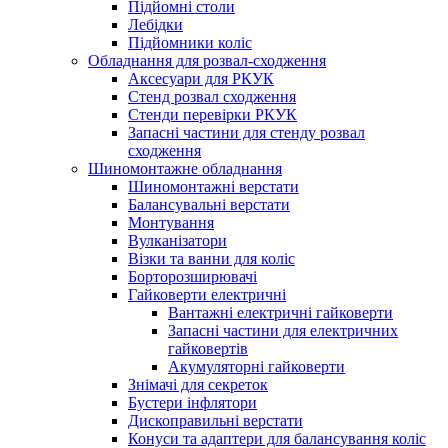
Підйомні столи
Лебідки
Підйомники коліс
Обладнання для розвал-сходження
Аксесуари для РКУК
Стенд розвал сходження
Стенди перевірки РКУК
Запасні частини для стенду розвал
сходження
Шиномонтажне обладнання
Шиномонтажні верстати
Балансувальні верстати
Монтування
Вулканізатори
Візки та ванни для коліс
Борторозширювачі
Гайковерти електричні
Вантажні електричні гайковерти
Запасні частини для електричних
гайковертів
Акумуляторні гайковерти
Знімачі для секреток
Бустери інфлятори
Дископравильні верстати
Конуси та адаптери для балансування коліс