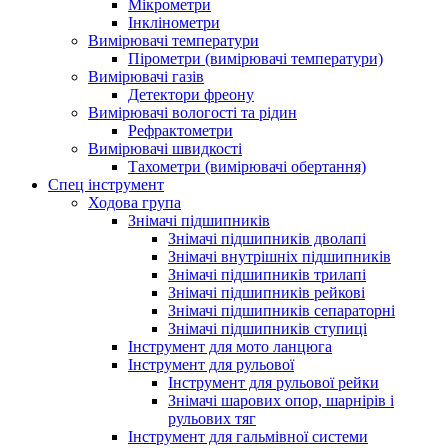
Мікрометри
Інклінометри
Вимірювачі температури
Пірометри (вимірювачі температури)
Вимірювачі газів
Детектори фреону
Вимірювачі вологості та рідин
Рефрактометри
Вимірювачі швидкості
Тахометри (вимірювачі обертання)
Спец інструмент
Ходова група
Знімачі підшипників
Знімачі підшипників дволапі
Знімачі внутрішніх підшипників
Знімачі підшипників трилапі
Знімачі підшипників рейкові
Знімачі підшипників сепараторні
Знімачі підшипників ступиці
Інструмент для мото ланцюга
Інструмент для рульової
Інструмент для рульової рейки
Знімачі шарових опор, шарнірів і
рульових тяг
Інструмент для гальмівної системи