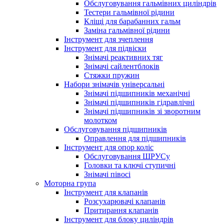
Обслуговування гальмівних циліндрів
Тестери гальмівної рідини
Кліщі для барабанних гальм
Заміна гальмівної рідини
Інструмент для зчеплення
Інструмент для підвіски
Знімачі реактивних тяг
Знімачі сайлентблоків
Стяжки пружин
Набори знімачів універсальні
Знімачі підшипників механічні
Знімачі підшипників гідравлічні
Знімачі підшипників зі зворотним
молотком
Обслуговування підшипників
Оправлення для підшипників
Інструмент для опор коліс
Обслуговування ШРУСу
Головки та ключі ступичні
Знімачі півосі
Моторна група
Інструмент для клапанів
Розсухарювачі клапанів
Притирання клапанів
Інструмент для блоку циліндрів