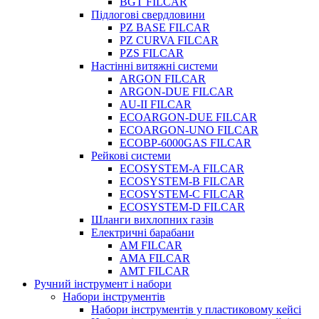
BGT FILCAR
Підлогові свердловини
PZ BASE FILCAR
PZ CURVA FILCAR
PZS FILCAR
Настінні витяжні системи
ARGON FILCAR
ARGON-DUE FILCAR
AU-II FILCAR
ECOARGON-DUE FILCAR
ECOARGON-UNO FILCAR
ECOBP-6000GAS FILCAR
Рейкові системи
ECOSYSTEM-A FILCAR
ECOSYSTEM-B FILCAR
ECOSYSTEM-C FILCAR
ECOSYSTEM-D FILCAR
Шланги вихлопних газів
Електричні барабани
AM FILCAR
AMA FILCAR
AMT FILCAR
Ручний інструмент і набори
Набори інструментів
Набори інструментів у пластиковому кейсі