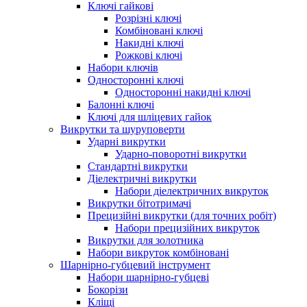
Ключі гайкові
Розрізні ключі
Комбіновані ключі
Накидні ключі
Рожкові ключі
Набори ключів
Односторонні ключі
Односторонні накидні ключі
Балонні ключі
Ключі для шліцевих гайок
Викрутки та шуруповерти
Ударні викрутки
Ударно-поворотні викрутки
Стандартні викрутки
Діелектричні викрутки
Набори діелектричних викруток
Викрутки бітотримачі
Прецизійні викрутки (для точних робіт)
Набори прецизійних викруток
Викрутки для золотника
Набори викруток комбіновані
Шарнірно-губцевий інструмент
Набори шарнірно-губцеві
Бокорізи
Кліщі