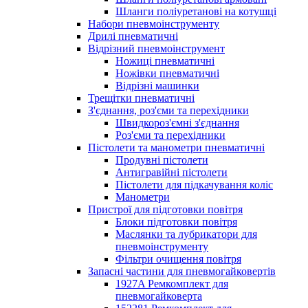
Шланги поліуретанові на котушці
Набори пневмоінструменту
Дрилі пневматичні
Відрізний пневмоінструмент
Ножиці пневматичні
Ножівки пневматичні
Відрізні машинки
Трещітки пневматичні
З'єднання, роз'єми та перехідники
Швидкороз'ємні з'єднання
Роз'єми та перехідники
Пістолети та манометри пневматичні
Продувні пістолети
Антигравійні пістолети
Пістолети для підкачування коліс
Манометри
Пристрої для підготовки повітря
Блоки підготовки повітря
Маслянки та лубрикатори для
пневмоінструменту
Фільтри очищення повітря
Запасні частини для пневмогайковертів
1927A Ремкомплект для
пневмогайковерта