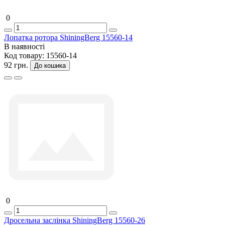
0
Лопатка ротора ShiningBerg 15560-14
В наявності
Код товару:
15560-14
92 грн.
До кошика
0
Дросельна заслінка ShiningBerg 15560-26