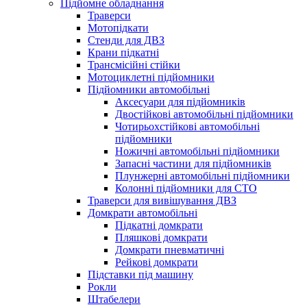
Підйомне обладнання
Траверси
Мотопідкати
Стенди для ДВЗ
Крани підкатні
Трансмісійні стійки
Мотоциклетні підйомники
Підйомники автомобільні
Аксесуари для підйомників
Двостійкові автомобільні підйомники
Чотирьохстійкові автомобільні
підйомники
Ножичні автомобільні підйомники
Запасні частини для підйомників
Плунжерні автомобільні підйомники
Колонні підйомники для СТО
Траверси для вивішування ДВЗ
Домкрати автомобільні
Підкатні домкрати
Пляшкові домкрати
Домкрати пневматичні
Рейкові домкрати
Підставки під машину
Рокли
Штабелери