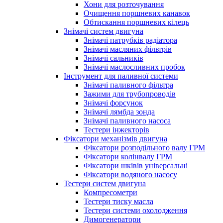
Хони для розточування
Очищення поршневих канавок
Обтискання поршневих кілець
Знімачі систем двигуна
Знімачі патрубків радіатора
Знімачі масляних фільтрів
Знімачі сальників
Знімачі маслосливних пробок
Інструмент для паливної системи
Знімачі паливного фільтра
Зажими для трубопроводів
Знімачі форсунок
Знімачі лямбда зонда
Знімачі паливного насоса
Тестери інжекторів
Фіксатори механізмів двигуна
Фіксатори розподільного валу ГРМ
Фіксатори колінвалу ГРМ
Фіксатори шківів універсальні
Фіксатори водяного насосу
Тестери систем двигуна
Компресометри
Тестери тиску масла
Тестери системи охолодження
Димогенератори