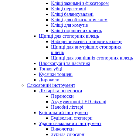
Кліщі зажимні з фіксатором
Кліщі переставні
Кліщі балансувальні
Кліщі для обтискання клем
Кліщі для хомутів
Кліщі поршневих кілець
Щипці для стопорних кілець
Набори знімачів стопорних кілець
Щипці для внутрішніх стопорних
кілець
Щипці для зовнішніх стопорних кілець
Плоскогубці та пасатижі
Тонкогубці
Кусачки торцеві
Дироколи
Слюсарний інструмент
Ліхтарі та переноски
Переноски
Акумуляторні LED ліхтарі
Налобні ліхтарі
Кріпильний інструмент
Будівельні степлери
Ударно-важільний інструмент
Виколотки
Зубила слюсарні