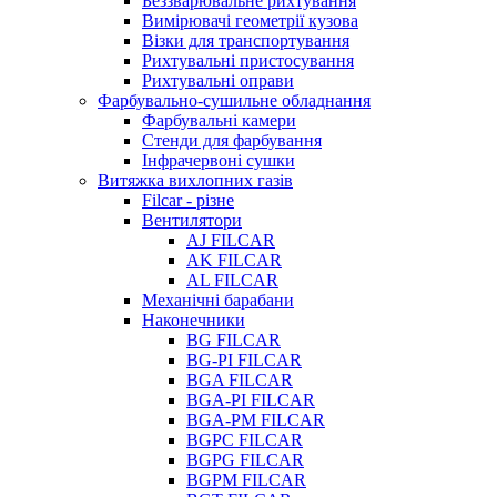
Беззварювальне рихтування
Вимірювачі геометрії кузова
Візки для транспортування
Рихтувальні пристосування
Рихтувальні оправи
Фарбувально-сушильне обладнання
Фарбувальні камери
Стенди для фарбування
Інфрачервоні сушки
Витяжка вихлопних газів
Filcar - різне
Вентилятори
AJ FILCAR
AK FILCAR
AL FILCAR
Механічні барабани
Наконечники
BG FILCAR
BG-PI FILCAR
BGA FILCAR
BGA-PI FILCAR
BGA-PM FILCAR
BGPC FILCAR
BGPG FILCAR
BGPM FILCAR