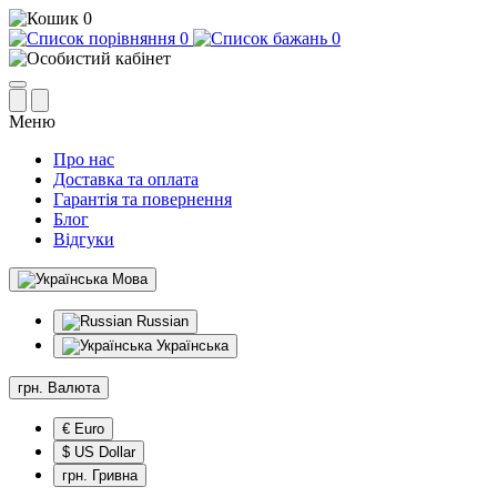
0
0
0
Меню
Про нас
Доставка та оплата
Гарантія та повернення
Блог
Відгуки
Мова
Russian
Українська
грн.
Валюта
€ Euro
$ US Dollar
грн. Гривна