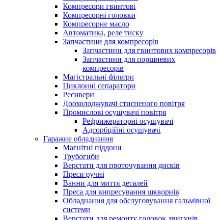
Компресори гвинтові
Компресорні головки
Компресорне масло
Автоматика, реле тиску
Запчастини для компресорів
Запчастини для гвинтових компресорів
Запчастини для поршневих
компресорів
Магістральні фільтри
Циклонні сепаратори
Ресивери
Доохолоджувачі стисненого повітря
Промислові осушувачі повітря
Рефрижераторні осушувачі
Адсорбційні осушувачі
Гаражне обладнання
Магнітні піддони
Трубогиби
Верстати для проточування дисків
Преси ручні
Ванни для миття деталей
Преса для випресування шкворнів
Обладнання для обслуговування гальмівної
системи
Верстати для ремонту головок двигунів