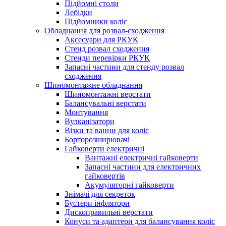
Підйомні столи
Лебідки
Підйомники коліс
Обладнання для розвал-сходження
Аксесуари для РКУК
Стенд розвал сходження
Стенди перевірки РКУК
Запасні частини для стенду розвал
сходження
Шиномонтажне обладнання
Шиномонтажні верстати
Балансувальні верстати
Монтування
Вулканізатори
Візки та ванни для коліс
Борторозширювачі
Гайковерти електричні
Вантажні електричні гайковерти
Запасні частини для електричних
гайковертів
Акумуляторні гайковерти
Знімачі для секреток
Бустери інфлятори
Дископравильні верстати
Конуси та адаптери для балансування коліс