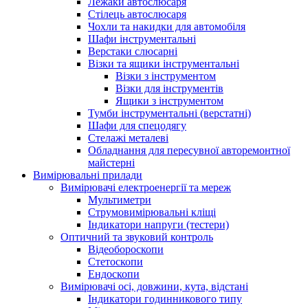
Лежаки автослюсаря
Стілець автослюсаря
Чохли та накидки для автомобіля
Шафи інструментальні
Верстаки слюсарні
Візки та ящики інструментальні
Візки з інструментом
Візки для інструментів
Ящики з інструментом
Тумби інструментальні (верстатні)
Шафи для спецодягу
Стелажі металеві
Обладнання для пересувної авторемонтної
майстерні
Вимірювальні прилади
Вимірювачі електроенергії та мереж
Мультиметри
Струмовимірювальні кліщі
Індикатори напруги (тестери)
Оптичний та звуковий контроль
Відеобороскопи
Стетоскопи
Ендоскопи
Вимірювачі осі, довжини, кута, відстані
Індикатори годинникового типу