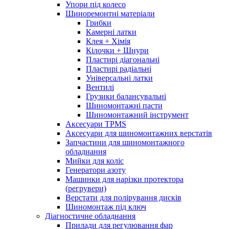
Упори під колесо
Шиноремонтні матеріали
Грибки
Камерні латки
Клея + Хімія
Кілочки + Шнури
Пластирі діагональні
Пластирі радіальні
Універсальні латки
Вентилі
Грузики балансувальні
Шиномонтажні пасти
Шиномонтажний інструмент
Аксесуари TPMS
Аксесуари для шиномонтажних верстатів
Запчастини для шиномонтажного
обладнання
Мийки для коліс
Генератори азоту
Машинки для нарізки протектора
(регрувери)
Верстати для полірування дисків
Шиномонтаж під ключ
Діагностичне обладнання
Прилади для регулювання фар