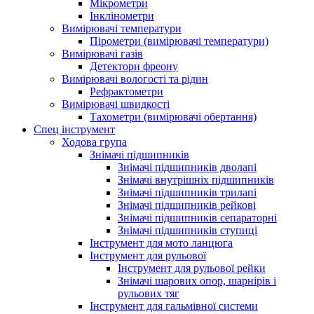
Мікрометри
Інклінометри
Вимірювачі температури
Пірометри (вимірювачі температури)
Вимірювачі газів
Детектори фреону
Вимірювачі вологості та рідин
Рефрактометри
Вимірювачі швидкості
Тахометри (вимірювачі обертання)
Спец інструмент
Ходова група
Знімачі підшипників
Знімачі підшипників дволапі
Знімачі внутрішніх підшипників
Знімачі підшипників трилапі
Знімачі підшипників рейкові
Знімачі підшипників сепараторні
Знімачі підшипників ступиці
Інструмент для мото ланцюга
Інструмент для рульової
Інструмент для рульової рейки
Знімачі шарових опор, шарнірів і
рульових тяг
Інструмент для гальмівної системи