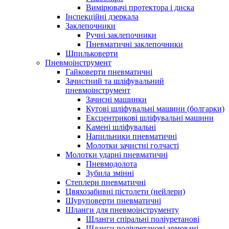
Вимірювачі протектора і диска
Інспекційні дзеркала
Заклепочники
Ручні заклепочники
Пневматичні заклепочники
Шпильковерти
Пневмоінструмент
Гайковерти пневматичні
Зачистний та шліфувальний
пневмоінструмент
Зачисні машинки
Кутові шліфувальні машини (болгарки)
Ексцентрикові шліфувальні машини
Камені шліфувальні
Напильники пневматичні
Молотки зачистні голчасті
Молотки ударні пневматичні
Пневмодолота
Зубила змінні
Степлери пневматичні
Цвяхозабивні пістолети (нейлери)
Шуруповерти пневматичні
Шланги для пневмоінструменту
Шланги спіральні поліуретанові
Шланги поліуретанові армовані