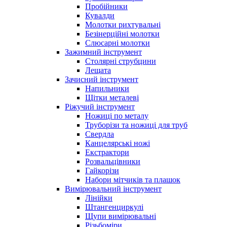
Пробійники
Кувалди
Молотки рихтувальні
Безінерційні молотки
Слюсарні молотки
Зажимний інструмент
Столярні струбцини
Лещата
Зачисний інструмент
Напильники
Щітки металеві
Ріжучий інструмент
Ножиці по металу
Труборізи та ножиці для труб
Свердла
Канцелярські ножі
Екстрактори
Розвальцівники
Гайкорізи
Набори мітчиків та плашок
Вимірювальний інструмент
Лінійки
Штангенциркулі
Щупи вимірювальні
Різьбоміри