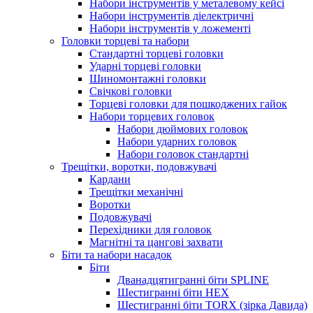
Набори інструментів у металевому кейсі
Набори інструментів діелектричні
Набори інструментів у ложементі
Головки торцеві та набори
Стандартні торцеві головки
Ударні торцеві головки
Шиномонтажні головки
Свічкові головки
Торцеві головки для пошкоджених гайок
Набори торцевих головок
Набори дюймових головок
Набори ударних головок
Набори головок стандартні
Трещітки, воротки, подовжувачі
Кардани
Трещітки механічні
Воротки
Подовжувачі
Перехідники для головок
Магнітні та цангові захвати
Біти та набори насадок
Біти
Дванадцятигранні біти SPLINE
Шестигранні біти HEX
Шестигранні біти TORX (зірка Давида)