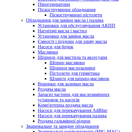
Піногенератори
Піскоструминне обладнання
Піскоструминні пістолети
Обладнання для заміни масла і палива
Установки для обслуговування АКПП
Нагнітачі масла і мастил
Установки для заміни масла
Ємності і піддони для зливу масла
Насоси для бочок
Маслянки
Шприци для мастила та аксесуари
Шприц маслянки
Шприци маслозаливні
Пістолети для герметика
Шланги для шприц-маслянок
Воронки для заливки масла
Роздача масла
Запасні частини для маслозамінних
установок та насосів
Комп'ютерна роздача масла
Насоси для перекачування AdBlue
Насоси для перекачування палива
Роздача гальмівної рідини
Зварювальне та зарядне обладнання
Зварювальні напівавтомати (MIG-MAG)