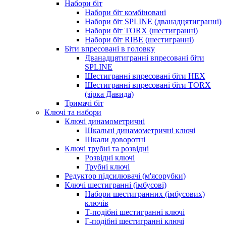
Набори біт
Набори біт комбіновані
Набори біт SPLINE (дванадцятигранні)
Набори біт TORX (шестигранні)
Набори біт RIBE (шестигранні)
Біти впресовані в головку
Дванадцятигранні впресовані біти
SPLINE
Шестигранні впресовані біти HEX
Шестигранні впресовані біти TORX
(зірка Давида)
Тримачі біт
Ключі та набори
Ключі динамометричні
Шкальні динамометричні ключі
Шкали доворотні
Ключі трубні та розвідні
Розвідні ключі
Трубні ключі
Редуктор підсилювачі (м'ясорубки)
Ключі шестигранні (імбусові)
Набори шестигранних (імбусових)
ключів
Т-подібні шестигранні ключі
Г-подібні шестигранні ключі