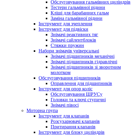
Обслуговування гальмівних циліндрів
Тестери гальмівної рідини
Кліщі для барабанних гальм
Заміна гальмівної рідини
Інструмент для зчеплення
Інструмент для підвіски
Знімачі реактивних тяг
Знімачі сайлентблоків
Стяжки пружин
Набори знімачів універсальні
Знімачі підшипників механічні
Знімачі підшипників гідравлічні
Знімачі підшипників зі зворотним
молотком
Обслуговування підшипників
Оправлення для підшипників
Інструмент для опор коліс
Обслуговування ШРУСу
Головки та ключі ступичні
Знімачі півосі
Моторна група
Інструмент для клапанів
Розсухарювачі клапанів
Притирання клапанів
Інструмент для блоку циліндрів