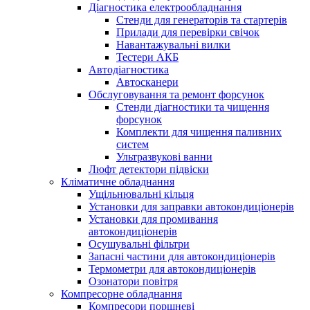
Діагностика електрообладнання
Стенди для генераторів та стартерів
Прилади для перевірки свічок
Навантажувальні вилки
Тестери АКБ
Автодіагностика
Автосканери
Обслуговування та ремонт форсунок
Стенди діагностики та чищення
форсунок
Комплекти для чищення паливних
систем
Ультразвукові ванни
Люфт детектори підвіски
Кліматичне обладнання
Ущільнювальні кільця
Установки для заправки автокондиціонерів
Установки для промивання
автокондиціонерів
Осушувальні фільтри
Запасні частини для автокондиціонерів
Термометри для автокондиціонерів
Озонатори повітря
Компресорне обладнання
Компресори поршневі