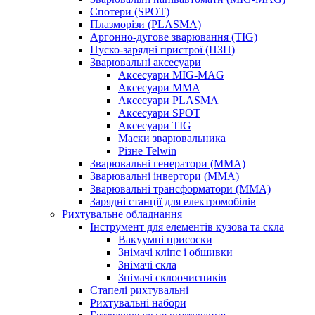
Спотери (SPOT)
Плазморізи (PLASMA)
Аргонно-дугове зварювання (TIG)
Пуско-зарядні пристрої (ПЗП)
Зварювальні аксесуари
Аксесуари MIG-MAG
Аксесуари MMA
Аксесуари PLASMA
Аксесуари SPOT
Аксесуари TIG
Маски зварювальника
Різне Telwin
Зварювальні генератори (MMA)
Зварювальні інвертори (MMA)
Зварювальні трансформатори (MMA)
Зарядні станції для електромобілів
Рихтувальне обладнання
Інструмент для елементів кузова та скла
Вакуумні присоски
Знімачі кліпс і обшивки
Знімачі скла
Знімачі склоочисників
Стапелі рихтувальні
Рихтувальні набори