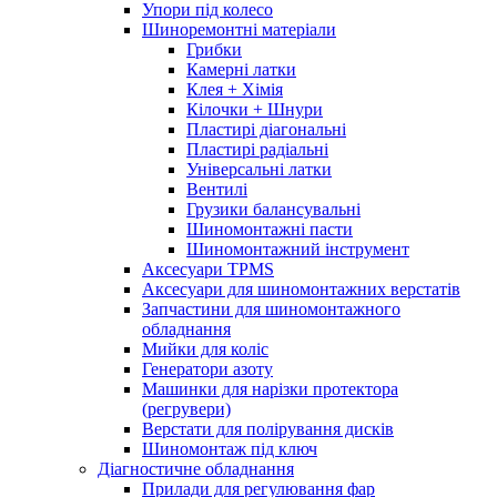
Упори під колесо
Шиноремонтні матеріали
Грибки
Камерні латки
Клея + Хімія
Кілочки + Шнури
Пластирі діагональні
Пластирі радіальні
Універсальні латки
Вентилі
Грузики балансувальні
Шиномонтажні пасти
Шиномонтажний інструмент
Аксесуари TPMS
Аксесуари для шиномонтажних верстатів
Запчастини для шиномонтажного
обладнання
Мийки для коліс
Генератори азоту
Машинки для нарізки протектора
(регрувери)
Верстати для полірування дисків
Шиномонтаж під ключ
Діагностичне обладнання
Прилади для регулювання фар