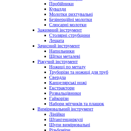
Пробійники
Кувалди
Молотки рихтувальні
Безінерційні молотки
Слюсарні молотки
Зажимний інструмент
Столярні струбцини
Лещата
Зачисний інструмент
Напильники
Щітки металеві
Ріжучий інструмент
Ножиці по металу
Труборізи та ножиці для труб
Свердла
Канцелярські ножі
Екстрактори
Розвальцівники
Гайкорізи
Набори мітчиків та плашок
Вимірювальний інструмент
Лінійки
Штангенциркулі
Щупи вимірювальні
Різьбоміри