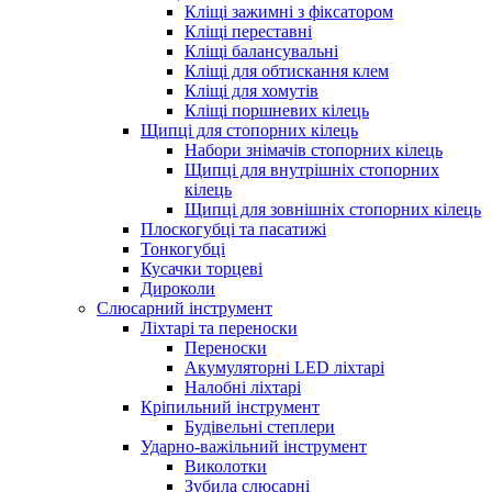
Кліщі зажимні з фіксатором
Кліщі переставні
Кліщі балансувальні
Кліщі для обтискання клем
Кліщі для хомутів
Кліщі поршневих кілець
Щипці для стопорних кілець
Набори знімачів стопорних кілець
Щипці для внутрішніх стопорних
кілець
Щипці для зовнішніх стопорних кілець
Плоскогубці та пасатижі
Тонкогубці
Кусачки торцеві
Дироколи
Слюсарний інструмент
Ліхтарі та переноски
Переноски
Акумуляторні LED ліхтарі
Налобні ліхтарі
Кріпильний інструмент
Будівельні степлери
Ударно-важільний інструмент
Виколотки
Зубила слюсарні