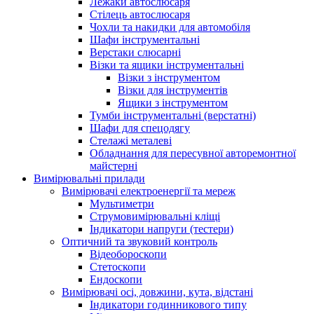
Лежаки автослюсаря
Стілець автослюсаря
Чохли та накидки для автомобіля
Шафи інструментальні
Верстаки слюсарні
Візки та ящики інструментальні
Візки з інструментом
Візки для інструментів
Ящики з інструментом
Тумби інструментальні (верстатні)
Шафи для спецодягу
Стелажі металеві
Обладнання для пересувної авторемонтної
майстерні
Вимірювальні прилади
Вимірювачі електроенергії та мереж
Мультиметри
Струмовимірювальні кліщі
Індикатори напруги (тестери)
Оптичний та звуковий контроль
Відеобороскопи
Стетоскопи
Ендоскопи
Вимірювачі осі, довжини, кута, відстані
Індикатори годинникового типу