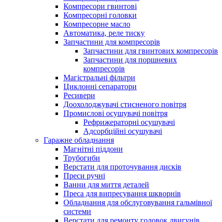
Компресори гвинтові
Компресорні головки
Компресорне масло
Автоматика, реле тиску
Запчастини для компресорів
Запчастини для гвинтових компресорів
Запчастини для поршневих
компресорів
Магістральні фільтри
Циклонні сепаратори
Ресивери
Доохолоджувачі стисненого повітря
Промислові осушувачі повітря
Рефрижераторні осушувачі
Адсорбційні осушувачі
Гаражне обладнання
Магнітні піддони
Трубогиби
Верстати для проточування дисків
Преси ручні
Ванни для миття деталей
Преса для випресування шкворнів
Обладнання для обслуговування гальмівної
системи
Верстати для ремонту головок двигунів