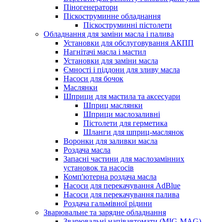
Піногенератори
Піскоструминне обладнання
Піскоструминні пістолети
Обладнання для заміни масла і палива
Установки для обслуговування АКПП
Нагнітачі масла і мастил
Установки для заміни масла
Ємності і піддони для зливу масла
Насоси для бочок
Маслянки
Шприци для мастила та аксесуари
Шприц маслянки
Шприци маслозаливні
Пістолети для герметика
Шланги для шприц-маслянок
Воронки для заливки масла
Роздача масла
Запасні частини для маслозамінних
установок та насосів
Комп'ютерна роздача масла
Насоси для перекачування AdBlue
Насоси для перекачування палива
Роздача гальмівної рідини
Зварювальне та зарядне обладнання
Зварювальні напівавтомати (MIG-MAG)