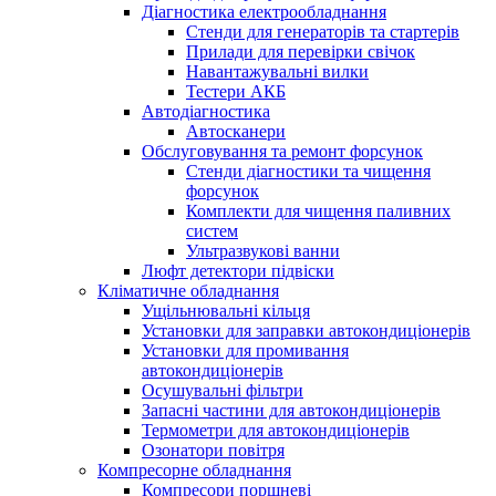
Діагностика електрообладнання
Стенди для генераторів та стартерів
Прилади для перевірки свічок
Навантажувальні вилки
Тестери АКБ
Автодіагностика
Автосканери
Обслуговування та ремонт форсунок
Стенди діагностики та чищення
форсунок
Комплекти для чищення паливних
систем
Ультразвукові ванни
Люфт детектори підвіски
Кліматичне обладнання
Ущільнювальні кільця
Установки для заправки автокондиціонерів
Установки для промивання
автокондиціонерів
Осушувальні фільтри
Запасні частини для автокондиціонерів
Термометри для автокондиціонерів
Озонатори повітря
Компресорне обладнання
Компресори поршневі