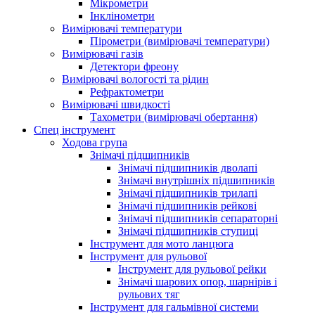
Мікрометри
Інклінометри
Вимірювачі температури
Пірометри (вимірювачі температури)
Вимірювачі газів
Детектори фреону
Вимірювачі вологості та рідин
Рефрактометри
Вимірювачі швидкості
Тахометри (вимірювачі обертання)
Спец інструмент
Ходова група
Знімачі підшипників
Знімачі підшипників дволапі
Знімачі внутрішніх підшипників
Знімачі підшипників трилапі
Знімачі підшипників рейкові
Знімачі підшипників сепараторні
Знімачі підшипників ступиці
Інструмент для мото ланцюга
Інструмент для рульової
Інструмент для рульової рейки
Знімачі шарових опор, шарнірів і
рульових тяг
Інструмент для гальмівної системи