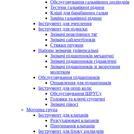
Обслуговування гальмівних циліндрів
Тестери гальмівної рідини
Кліщі для барабанних гальм
Заміна гальмівної рідини
Інструмент для зчеплення
Інструмент для підвіски
Знімачі реактивних тяг
Знімачі сайлентблоків
Стяжки пружин
Набори знімачів універсальні
Знімачі підшипників механічні
Знімачі підшипників гідравлічні
Знімачі підшипників зі зворотним
молотком
Обслуговування підшипників
Оправлення для підшипників
Інструмент для опор коліс
Обслуговування ШРУСу
Головки та ключі ступичні
Знімачі півосі
Моторна група
Інструмент для клапанів
Розсухарювачі клапанів
Притирання клапанів
Інструмент для блоку циліндрів