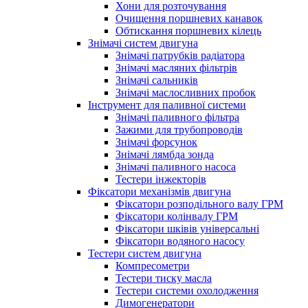
Хони для розточування
Очищення поршневих канавок
Обтискання поршневих кілець
Знімачі систем двигуна
Знімачі патрубків радіатора
Знімачі масляних фільтрів
Знімачі сальників
Знімачі маслосливних пробок
Інструмент для паливної системи
Знімачі паливного фільтра
Зажими для трубопроводів
Знімачі форсунок
Знімачі лямбда зонда
Знімачі паливного насоса
Тестери інжекторів
Фіксатори механізмів двигуна
Фіксатори розподільного валу ГРМ
Фіксатори колінвалу ГРМ
Фіксатори шківів універсальні
Фіксатори водяного насосу
Тестери систем двигуна
Компресометри
Тестери тиску масла
Тестери системи охолодження
Димогенератори