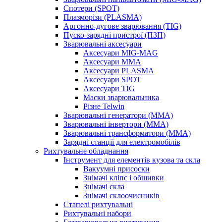
Спотери (SPOT)
Плазморізи (PLASMA)
Аргонно-дугове зварювання (TIG)
Пуско-зарядні пристрої (ПЗП)
Зварювальні аксесуари
Аксесуари MIG-MAG
Аксесуари MMA
Аксесуари PLASMA
Аксесуари SPOT
Аксесуари TIG
Маски зварювальника
Різне Telwin
Зварювальні генератори (MMA)
Зварювальні інвертори (MMA)
Зварювальні трансформатори (MMA)
Зарядні станції для електромобілів
Рихтувальне обладнання
Інструмент для елементів кузова та скла
Вакуумні присоски
Знімачі кліпс і обшивки
Знімачі скла
Знімачі склоочисників
Стапелі рихтувальні
Рихтувальні набори