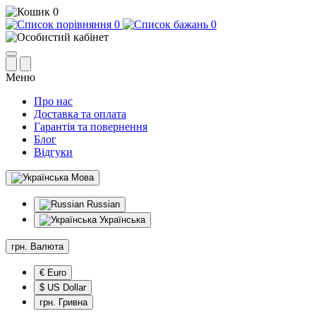
0
0
0
Меню
Про нас
Доставка та оплата
Гарантія та повернення
Блог
Відгуки
Мова
Russian
Українська
грн.
Валюта
€ Euro
$ US Dollar
грн. Гривна