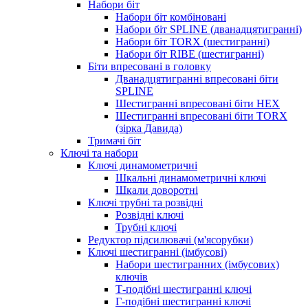
Набори біт
Набори біт комбіновані
Набори біт SPLINE (дванадцятигранні)
Набори біт TORX (шестигранні)
Набори біт RIBE (шестигранні)
Біти впресовані в головку
Дванадцятигранні впресовані біти
SPLINE
Шестигранні впресовані біти HEX
Шестигранні впресовані біти TORX
(зірка Давида)
Тримачі біт
Ключі та набори
Ключі динамометричні
Шкальні динамометричні ключі
Шкали доворотні
Ключі трубні та розвідні
Розвідні ключі
Трубні ключі
Редуктор підсилювачі (м'ясорубки)
Ключі шестигранні (імбусові)
Набори шестигранних (імбусових)
ключів
Т-подібні шестигранні ключі
Г-подібні шестигранні ключі