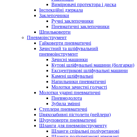
Вимірювачі протектора і диска
Інспекційні дзеркала
Заклепочники
Ручні заклепочники
Пневматичні заклепочники
Шпильковерти
Пневмоінструмент
Гайковерти пневматичні
Зачистний та шліфувальний
пневмоінструмент
Зачисні машинки
Кутові шліфувальні машини (болгарки)
Ексцентрикові шліфувальні машини
Камені шліфувальні
Напильники пневматичні
Молотки зачистні голчасті
Молотки ударні пневматичні
Пневмодолота
Зубила змінні
Степлери пневматичні
Цвяхозабивні пістолети (нейлери)
Шуруповерти пневматичні
Шланги для пневмоінструменту
Шланги спіральні поліуретанові
Шланги поліуретанові армовані