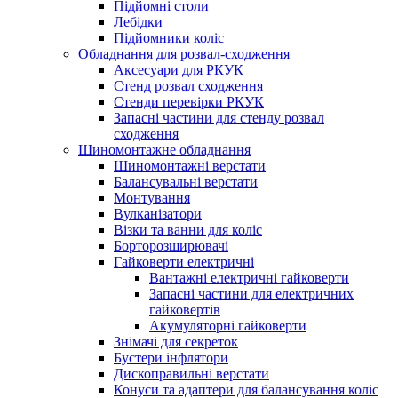
Підйомні столи
Лебідки
Підйомники коліс
Обладнання для розвал-сходження
Аксесуари для РКУК
Стенд розвал сходження
Стенди перевірки РКУК
Запасні частини для стенду розвал
сходження
Шиномонтажне обладнання
Шиномонтажні верстати
Балансувальні верстати
Монтування
Вулканізатори
Візки та ванни для коліс
Борторозширювачі
Гайковерти електричні
Вантажні електричні гайковерти
Запасні частини для електричних
гайковертів
Акумуляторні гайковерти
Знімачі для секреток
Бустери інфлятори
Дископравильні верстати
Конуси та адаптери для балансування коліс