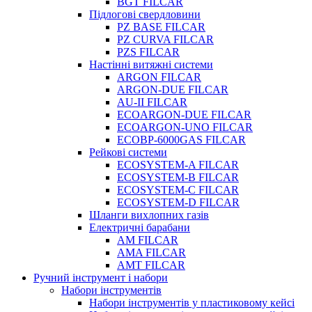
BGT FILCAR
Підлогові свердловини
PZ BASE FILCAR
PZ CURVA FILCAR
PZS FILCAR
Настінні витяжні системи
ARGON FILCAR
ARGON-DUE FILCAR
AU-II FILCAR
ECOARGON-DUE FILCAR
ECOARGON-UNO FILCAR
ECOBP-6000GAS FILCAR
Рейкові системи
ECOSYSTEM-A FILCAR
ECOSYSTEM-B FILCAR
ECOSYSTEM-C FILCAR
ECOSYSTEM-D FILCAR
Шланги вихлопних газів
Електричні барабани
AM FILCAR
AMA FILCAR
AMT FILCAR
Ручний інструмент і набори
Набори інструментів
Набори інструментів у пластиковому кейсі