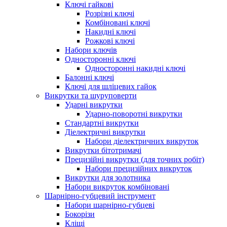
Ключі гайкові
Розрізні ключі
Комбіновані ключі
Накидні ключі
Рожкові ключі
Набори ключів
Односторонні ключі
Односторонні накидні ключі
Балонні ключі
Ключі для шліцевих гайок
Викрутки та шуруповерти
Ударні викрутки
Ударно-поворотні викрутки
Стандартні викрутки
Діелектричні викрутки
Набори діелектричних викруток
Викрутки бітотримачі
Прецизійні викрутки (для точних робіт)
Набори прецизійних викруток
Викрутки для золотника
Набори викруток комбіновані
Шарнірно-губцевий інструмент
Набори шарнірно-губцеві
Бокорізи
Кліщі