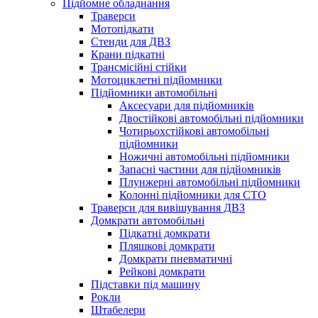
Підйомне обладнання
Траверси
Мотопідкати
Стенди для ДВЗ
Крани підкатні
Трансмісійні стійки
Мотоциклетні підйомники
Підйомники автомобільні
Аксесуари для підйомників
Двостійкові автомобільні підйомники
Чотирьохстійкові автомобільні
підйомники
Ножичні автомобільні підйомники
Запасні частини для підйомників
Плунжерні автомобільні підйомники
Колонні підйомники для СТО
Траверси для вивішування ДВЗ
Домкрати автомобільні
Підкатні домкрати
Пляшкові домкрати
Домкрати пневматичні
Рейкові домкрати
Підставки під машину
Рокли
Штабелери