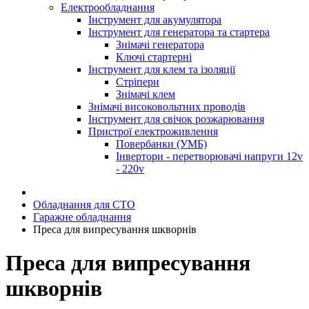
Електрообладнання
Інструмент для акумулятора
Інструмент для генератора та стартера
Знімачі генератора
Ключі стартерні
Інструмент для клем та ізоляції
Стріпери
Знімачі клем
Знімачі високовольтних проводів
Інструмент для свічок розжарювання
Пристрої електроживлення
Повербанки (УМБ)
Інвертори - перетворювачі напруги 12v
- 220v
Обладнання для СТО
Гаражне обладнання
Преса для випресування шкворнів
Преса для випресування
шкворнів