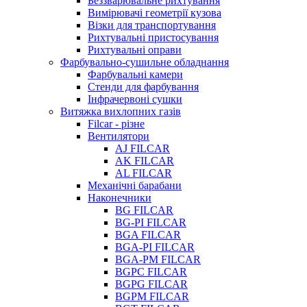
Беззварювальне рихтування
Вимірювачі геометрії кузова
Візки для транспортування
Рихтувальні пристосування
Рихтувальні оправи
Фарбувально-сушильне обладнання
Фарбувальні камери
Стенди для фарбування
Інфрачервоні сушки
Витяжка вихлопних газів
Filcar - різне
Вентилятори
AJ FILCAR
AK FILCAR
AL FILCAR
Механічні барабани
Наконечники
BG FILCAR
BG-PI FILCAR
BGA FILCAR
BGA-PI FILCAR
BGA-PM FILCAR
BGPC FILCAR
BGPG FILCAR
BGPM FILCAR