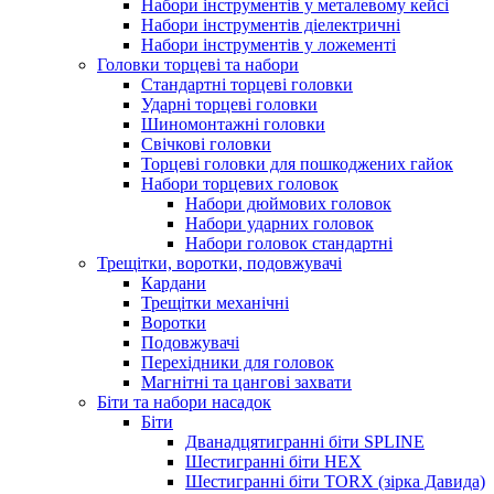
Набори інструментів у металевому кейсі
Набори інструментів діелектричні
Набори інструментів у ложементі
Головки торцеві та набори
Стандартні торцеві головки
Ударні торцеві головки
Шиномонтажні головки
Свічкові головки
Торцеві головки для пошкоджених гайок
Набори торцевих головок
Набори дюймових головок
Набори ударних головок
Набори головок стандартні
Трещітки, воротки, подовжувачі
Кардани
Трещітки механічні
Воротки
Подовжувачі
Перехідники для головок
Магнітні та цангові захвати
Біти та набори насадок
Біти
Дванадцятигранні біти SPLINE
Шестигранні біти HEX
Шестигранні біти TORX (зірка Давида)