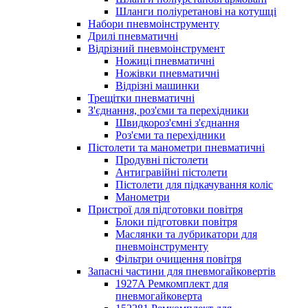
Шланги поліуретанові на котушці
Набори пневмоінструменту
Дрилі пневматичні
Відрізний пневмоінструмент
Ножиці пневматичні
Ножівки пневматичні
Відрізні машинки
Трещітки пневматичні
З'єднання, роз'єми та перехідники
Швидкороз'ємні з'єднання
Роз'єми та перехідники
Пістолети та манометри пневматичні
Продувні пістолети
Антигравійні пістолети
Пістолети для підкачування коліс
Манометри
Пристрої для підготовки повітря
Блоки підготовки повітря
Маслянки та лубрикатори для
пневмоінструменту
Фільтри очищення повітря
Запасні частини для пневмогайковертів
1927A Ремкомплект для
пневмогайковерта