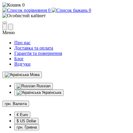
0
0
0
Меню
Про нас
Доставка та оплата
Гарантія та повернення
Блог
Відгуки
Мова
Russian
Українська
грн.
Валюта
€ Euro
$ US Dollar
грн. Гривна