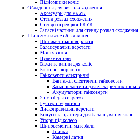
Підйомники коліс
Обладнання для розвал-сходження
Аксесуари для РКУК
Стенд розвал сходження
Стенди перевірки РКУК
Запасні частини для стенду розвал сходження
Шиномонтажне обладнання
Шиномонтажні верстати
Балансувальні верстати
Монтування
Вулканізатори
Візки та ванни для коліс
Борторозширювачі
Гайковерти електричні
Вантажні електричні гайковерти
Запасні частини для електричних гайков
Акумуляторні гайковерти
Знімачі для секреток
Бустери інфлятори
Дископравильні верстати
Конуси та адаптери для балансування коліс
Упори під колесо
Шиноремонтні матеріали
Грибки
Камерні латки