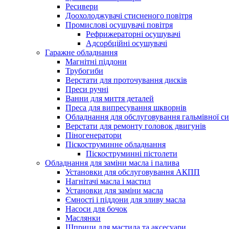
Ресивери
Доохолоджувачі стисненого повітря
Промислові осушувачі повітря
Рефрижераторні осушувачі
Адсорбційні осушувачі
Гаражне обладнання
Магнітні піддони
Трубогиби
Верстати для проточування дисків
Преси ручні
Ванни для миття деталей
Преса для випресування шкворнів
Обладнання для обслуговування гальмівної с
Верстати для ремонту головок двигунів
Піногенератори
Піскоструминне обладнання
Піскоструминні пістолети
Обладнання для заміни масла і палива
Установки для обслуговування АКПП
Нагнітачі масла і мастил
Установки для заміни масла
Ємності і піддони для зливу масла
Насоси для бочок
Маслянки
Шприци для мастила та аксесуари