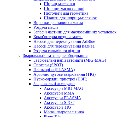
Шприц маслянки
Шприци маслозаливні
Пістолети для герметика
Шланги для шприц-маслянок
Воронки для заливки масла
Роздача масла
Запасні частини для маслозамінних установок 
Комп'ютерна роздача масла
Насоси для перекачування AdBlue
Насоси для перекачування палива
Роздача гальмівної рідини
Зварювальне та зарядне обладнання
Зварювальні напівавтомати (MIG-MAG)
Спотери (SPOT)
Плазморізи (PLASMA)
Аргонно-дугове зварювання (TIG)
Пуско-зарядні пристрої (ПЗП)
Зварювальні аксесуари
Аксесуари MIG-MAG
Аксесуари MMA
Аксесуари PLASMA
Аксесуари SPOT
Аксесуари TIG
Маски зварювальника
Різне Telwin