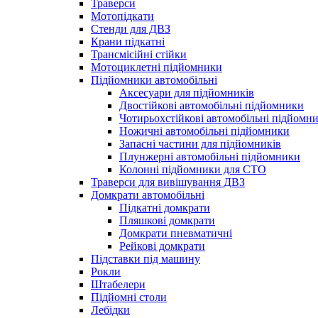
Траверси
Мотопідкати
Стенди для ДВЗ
Крани підкатні
Трансмісійні стійки
Мотоциклетні підйомники
Підйомники автомобільні
Аксесуари для підйомників
Двостійкові автомобільні підйомники
Чотирьохстійкові автомобільні підйомн
Ножичні автомобільні підйомники
Запасні частини для підйомників
Плунжерні автомобільні підйомники
Колонні підйомники для СТО
Траверси для вивішування ДВЗ
Домкрати автомобільні
Підкатні домкрати
Пляшкові домкрати
Домкрати пневматичні
Рейкові домкрати
Підставки під машину
Рокли
Штабелери
Підйомні столи
Лебідки