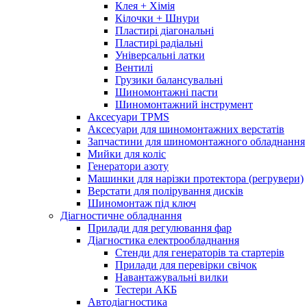
Клея + Хімія
Кілочки + Шнури
Пластирі діагональні
Пластирі радіальні
Універсальні латки
Вентилі
Грузики балансувальні
Шиномонтажні пасти
Шиномонтажний інструмент
Аксесуари TPMS
Аксесуари для шиномонтажних верстатів
Запчастини для шиномонтажного обладнання
Мийки для коліс
Генератори азоту
Машинки для нарізки протектора (регрувери)
Верстати для полірування дисків
Шиномонтаж під ключ
Діагностичне обладнання
Прилади для регулювання фар
Діагностика електрообладнання
Стенди для генераторів та стартерів
Прилади для перевірки свічок
Навантажувальні вилки
Тестери АКБ
Автодіагностика