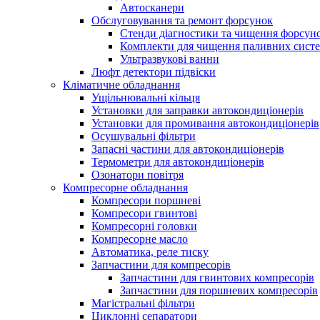
Автосканери
Обслуговування та ремонт форсунок
Стенди діагностики та чищення форсун
Комплекти для чищення паливних сист
Ультразвукові ванни
Люфт детектори підвіски
Кліматичне обладнання
Ущільнювальні кільця
Установки для заправки автокондиціонерів
Установки для промивання автокондиціонерів
Осушувальні фільтри
Запасні частини для автокондиціонерів
Термометри для автокондиціонерів
Озонатори повітря
Компресорне обладнання
Компресори поршневі
Компресори гвинтові
Компресорні головки
Компресорне масло
Автоматика, реле тиску
Запчастини для компресорів
Запчастини для гвинтових компресорів
Запчастини для поршневих компресорів
Магістральні фільтри
Циклонні сепаратори