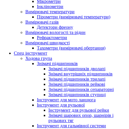
Мікрометри
Інклінометри
Вимірювачі температури
Пірометри (вимірювачі температури)
Вимірювачі газів
Детектори фреону
Вимірювачі вологості та рідин
Рефрактометри
Вимірювачі швидкості
Тахометри (вимірювачі обертання)
Спец інструмент
Ходова група
Знімачі підшипників
Знімачі підшипників дволапі
Знімачі внутрішніх підшипників
Знімачі підшипників трилапі
Знімачі підшипників рейкові
Знімачі підшипників сепараторні
Знімачі підшипників ступиці
Інструмент для мото ланцюга
Інструмент для рульової
Інструмент для рульової рейки
Знімачі шарових опор, шарнірів і
рульових тяг
Інструмент для гальмівної системи