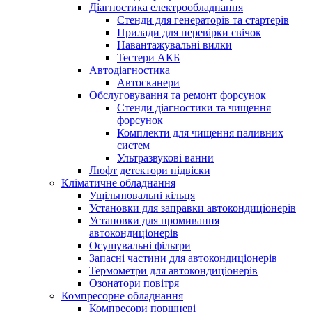
Діагностика електрообладнання
Стенди для генераторів та стартерів
Прилади для перевірки свічок
Навантажувальні вилки
Тестери АКБ
Автодіагностика
Автосканери
Обслуговування та ремонт форсунок
Стенди діагностики та чищення
форсунок
Комплекти для чищення паливних
систем
Ультразвукові ванни
Люфт детектори підвіски
Кліматичне обладнання
Ущільнювальні кільця
Установки для заправки автокондиціонерів
Установки для промивання
автокондиціонерів
Осушувальні фільтри
Запасні частини для автокондиціонерів
Термометри для автокондиціонерів
Озонатори повітря
Компресорне обладнання
Компресори поршневі