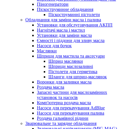
Піногенератори
Піскоструминне обладнання
Піскоструминні пістолети
Обладнання для заміни масла і палива
Установки для обслуговування АКПП
Нагнітачі масла і мастил
Установки для заміни масла
Ємності і піддони для зливу масла
Насоси для бочок
Маслянки
Шприци для мастила та аксесуари
Шприц маслянки
Шприци маслозаливні
Пістолети для герметика
Шланги для шприц-маслянок
Воронки для заливки масла
Роздача масла
Запасні частини для маслозамінних
установок та насосів
Комп'ютерна роздача масла
Насоси для перекачування AdBlue
Насоси для перекачування палива
Роздача гальмівної рідини
Зварювальне та зарядне обладнання
Зварювальні напівавтомати (MIG-MAG)