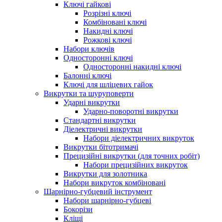
Ключі гайкові
Розрізні ключі
Комбіновані ключі
Накидні ключі
Рожкові ключі
Набори ключів
Односторонні ключі
Односторонні накидні ключі
Балонні ключі
Ключі для шліцевих гайок
Викрутки та шуруповерти
Ударні викрутки
Ударно-поворотні викрутки
Стандартні викрутки
Діелектричні викрутки
Набори діелектричних викруток
Викрутки бітотримачі
Прецизійні викрутки (для точних робіт)
Набори прецизійних викруток
Викрутки для золотника
Набори викруток комбіновані
Шарнірно-губцевий інструмент
Набори шарнірно-губцеві
Бокорізи
Кліщі