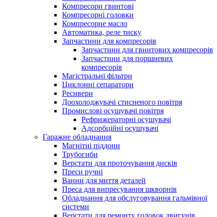
Компресори гвинтові
Компресорні головки
Компресорне масло
Автоматика, реле тиску
Запчастини для компресорів
Запчастини для гвинтових компресорів
Запчастини для поршневих
компресорів
Магістральні фільтри
Циклонні сепаратори
Ресивери
Доохолоджувачі стисненого повітря
Промислові осушувачі повітря
Рефрижераторні осушувачі
Адсорбційні осушувачі
Гаражне обладнання
Магнітні піддони
Трубогиби
Верстати для проточування дисків
Преси ручні
Ванни для миття деталей
Преса для випресування шкворнів
Обладнання для обслуговування гальмівної
системи
Верстати для ремонту головок двигунів