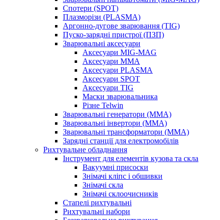
Спотери (SPOT)
Плазморізи (PLASMA)
Аргонно-дугове зварювання (TIG)
Пуско-зарядні пристрої (ПЗП)
Зварювальні аксесуари
Аксесуари MIG-MAG
Аксесуари MMA
Аксесуари PLASMA
Аксесуари SPOT
Аксесуари TIG
Маски зварювальника
Різне Telwin
Зварювальні генератори (MMA)
Зварювальні інвертори (MMA)
Зварювальні трансформатори (MMA)
Зарядні станції для електромобілів
Рихтувальне обладнання
Інструмент для елементів кузова та скла
Вакуумні присоски
Знімачі кліпс і обшивки
Знімачі скла
Знімачі склоочисників
Стапелі рихтувальні
Рихтувальні набори