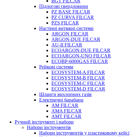
BGT FILCAR
Підлогові свердловини
PZ BASE FILCAR
PZ CURVA FILCAR
PZS FILCAR
Настінні витяжні системи
ARGON FILCAR
ARGON-DUE FILCAR
AU-II FILCAR
ECOARGON-DUE FILCAR
ECOARGON-UNO FILCAR
ECOBP-6000GAS FILCAR
Рейкові системи
ECOSYSTEM-A FILCAR
ECOSYSTEM-B FILCAR
ECOSYSTEM-C FILCAR
ECOSYSTEM-D FILCAR
Шланги вихлопних газів
Електричні барабани
AM FILCAR
AMA FILCAR
AMT FILCAR
Ручний інструмент і набори
Набори інструментів
Набори інструментів у пластиковому кейсі