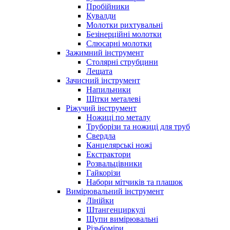
Пробійники
Кувалди
Молотки рихтувальні
Безінерційні молотки
Слюсарні молотки
Зажимний інструмент
Столярні струбцини
Лещата
Зачисний інструмент
Напильники
Щітки металеві
Ріжучий інструмент
Ножиці по металу
Труборізи та ножиці для труб
Свердла
Канцелярські ножі
Екстрактори
Розвальцівники
Гайкорізи
Набори мітчиків та плашок
Вимірювальний інструмент
Лінійки
Штангенциркулі
Щупи вимірювальні
Різьбоміри