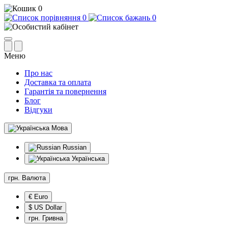
0
0
0
Меню
Про нас
Доставка та оплата
Гарантія та повернення
Блог
Відгуки
Мова
Russian
Українська
грн.
Валюта
€ Euro
$ US Dollar
грн. Гривна