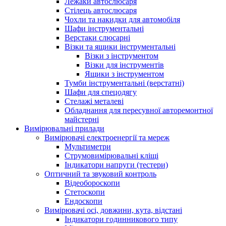
Лежаки автослюсаря
Стілець автослюсаря
Чохли та накидки для автомобіля
Шафи інструментальні
Верстаки слюсарні
Візки та ящики інструментальні
Візки з інструментом
Візки для інструментів
Ящики з інструментом
Тумби інструментальні (верстатні)
Шафи для спецодягу
Стелажі металеві
Обладнання для пересувної авторемонтної
майстерні
Вимірювальні прилади
Вимірювачі електроенергії та мереж
Мультиметри
Струмовимірювальні кліщі
Індикатори напруги (тестери)
Оптичний та звуковий контроль
Відеобороскопи
Стетоскопи
Ендоскопи
Вимірювачі осі, довжини, кута, відстані
Індикатори годинникового типу