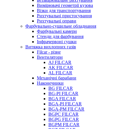
Беззварювальне рихтування
Вимірювачі геометрії кузова
Візки для транспортування
Рихтувальні пристосування
Рихтувальні оправи
Фарбувально-сушильне обладнання
Фарбувальні камери
Стенди для фарбування
Інфрачервоні сушки
Витяжка вихлопних газів
Filcar - різне
Вентилятори
AJ FILCAR
AK FILCAR
AL FILCAR
Механічні барабани
Наконечники
BG FILCAR
BG-PI FILCAR
BGA FILCAR
BGA-PI FILCAR
BGA-PM FILCAR
BGPC FILCAR
BGPG FILCAR
BGPM FILCAR