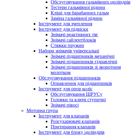
Обслуговування гальмівних циліндрів
Тестери гальмівної рідини
Кліщі для барабанних гальм
Заміна гальмівної рідини
Інструмент для зчеплення
Інструмент для підвіски
Знімачі реактивних тяг
Знімачі сайлентблоків
Стяжки пружин
Набори знімачів універсальні
Знімачі підшипників механічні
Знімачі підшипників гідравлічні
Знімачі підшипників зі зворотним
молотком
Обслуговування підшипників
Оправлення для підшипників
Інструмент для опор коліс
Обслуговування ШРУСу
Головки та ключі ступичні
Знімачі півосі
Моторна група
Інструмент для клапанів
Розсухарювачі клапанів
Притирання клапанів
Інструмент для блоку циліндрів