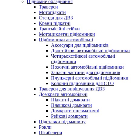
Підйомне обладнання
Траверси
Мотопідкати
Стенди для ДВЗ
Крани підкатні
Трансмісійні стійки
Мотоциклетні підйомники
Підйомники автомобільні
Аксесуари для підйомників
Двостійкові автомобільні підйомники
Чотирьохстійкові автомобільні
підйомники
Ножичні автомобільні підйомники
Запасні частини для підйомників
Плунжерні автомобільні підйомники
Колонні підйомники для СТО
Траверси для вивішування ДВЗ
Домкрати автомобільні
Підкатні домкрати
Пляшкові домкрати
Домкрати пневматичні
Рейкові домкрати
Підставки під машину
Рокли
Штабелери