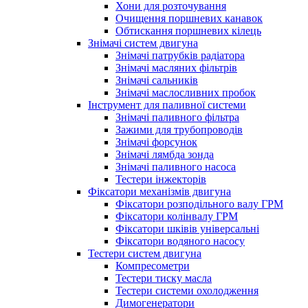
Хони для розточування
Очищення поршневих канавок
Обтискання поршневих кілець
Знімачі систем двигуна
Знімачі патрубків радіатора
Знімачі масляних фільтрів
Знімачі сальників
Знімачі маслосливних пробок
Інструмент для паливної системи
Знімачі паливного фільтра
Зажими для трубопроводів
Знімачі форсунок
Знімачі лямбда зонда
Знімачі паливного насоса
Тестери інжекторів
Фіксатори механізмів двигуна
Фіксатори розподільного валу ГРМ
Фіксатори колінвалу ГРМ
Фіксатори шківів універсальні
Фіксатори водяного насосу
Тестери систем двигуна
Компресометри
Тестери тиску масла
Тестери системи охолодження
Димогенератори