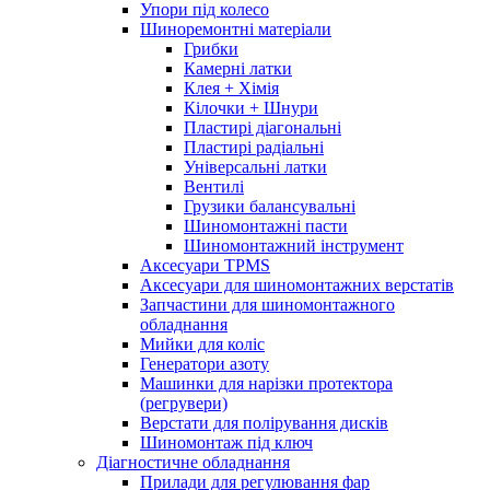
Упори під колесо
Шиноремонтні матеріали
Грибки
Камерні латки
Клея + Хімія
Кілочки + Шнури
Пластирі діагональні
Пластирі радіальні
Універсальні латки
Вентилі
Грузики балансувальні
Шиномонтажні пасти
Шиномонтажний інструмент
Аксесуари TPMS
Аксесуари для шиномонтажних верстатів
Запчастини для шиномонтажного
обладнання
Мийки для коліс
Генератори азоту
Машинки для нарізки протектора
(регрувери)
Верстати для полірування дисків
Шиномонтаж під ключ
Діагностичне обладнання
Прилади для регулювання фар