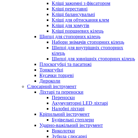
Кліщі зажимні з фіксатором
Кліщі переставні
Кліщі балансувальні
Кліщі для обтискання клем
Кліщі для хомутів
Кліщі поршневих кілець
Щипці для стопорних кілець
Набори знімачів стопорних кілець
Щипці для внутрішніх стопорних
кілець
Щипці для зовнішніх стопорних кілець
Плоскогубці та пасатижі
Тонкогубці
Кусачки торцеві
Дироколи
Слюсарний інструмент
Ліхтарі та переноски
Переноски
Акумуляторні LED ліхтарі
Налобні ліхтарі
Кріпильний інструмент
Будівельні степлери
Ударно-важільний інструмент
Виколотки
Зубила слюсарні