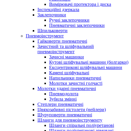
Вимірювачі протектора і диска
Інспекційні дзеркала
Заклепочники
Ручні заклепочники
Пневматичні заклепочники
Шпильковерти
Пневмоінструмент
Гайковерти пневматичні
Зачистний та шліфувальний
пневмоінструмент
Зачисні машинки
Кутові шліфувальні машини (болгарки)
Ексцентрикові шліфувальні машини
Камені шліфувальні
Напильники пневматичні
Молотки зачистні голчасті
Молотки ударні пневматичні
Пневмодолота
Зубила змінні
Степлери пневматичні
Цвяхозабивні пістолети (нейлери)
Шуруповерти пневматичні
Шланги для пневмоінструменту
Шланги спіральні поліуретанові
Шланги поліуретанові армовані