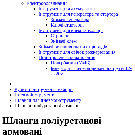
Електрообладнання
Інструмент для акумулятора
Інструмент для генератора та стартера
Знімачі генератора
Ключі стартерні
Інструмент для клем та ізоляції
Стріпери
Знімачі клем
Знімачі високовольтних проводів
Інструмент для свічок розжарювання
Пристрої електроживлення
Повербанки (УМБ)
Інвертори - перетворювачі напруги 12v
- 220v
Ручний інструмент і набори
Пневмоінструмент
Шланги для пневмоінструменту
Шланги поліуретанові армовані
Шланги поліуретанові
армовані