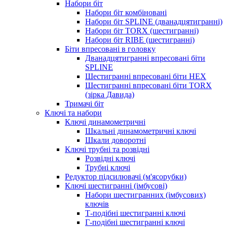
Набори біт
Набори біт комбіновані
Набори біт SPLINE (дванадцятигранні)
Набори біт TORX (шестигранні)
Набори біт RIBE (шестигранні)
Біти впресовані в головку
Дванадцятигранні впресовані біти
SPLINE
Шестигранні впресовані біти HEX
Шестигранні впресовані біти TORX
(зірка Давида)
Тримачі біт
Ключі та набори
Ключі динамометричні
Шкальні динамометричні ключі
Шкали доворотні
Ключі трубні та розвідні
Розвідні ключі
Трубні ключі
Редуктор підсилювачі (м'ясорубки)
Ключі шестигранні (імбусові)
Набори шестигранних (імбусових)
ключів
Т-подібні шестигранні ключі
Г-подібні шестигранні ключі