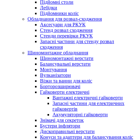
Підйомні столи
Лебідки
Підйомники коліс
Обладнання для розвал-сходження
Аксесуари для РКУК
Стенд розвал сходження
Стенди перевірки РКУК
Запасні частини для стенду розвал
сходження
Шиномонтажне обладнання
Шиномонтажні верстати
Балансувальні верстати
Монтування
Вулканізатори
Візки та ванни для коліс
Борторозширювачі
Гайковерти електричні
Вантажні електричні гайковерти
Запасні частини для електричних
гайковертів
Акумуляторні гайковерти
Знімачі для секреток
Бустери інфлятори
Дископравильні верстати
Конуси та адаптери для балансування коліс