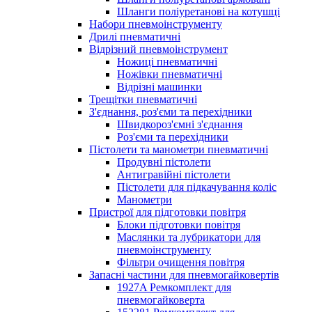
Шланги поліуретанові на котушці
Набори пневмоінструменту
Дрилі пневматичні
Відрізний пневмоінструмент
Ножиці пневматичні
Ножівки пневматичні
Відрізні машинки
Трещітки пневматичні
З'єднання, роз'єми та перехідники
Швидкороз'ємні з'єднання
Роз'єми та перехідники
Пістолети та манометри пневматичні
Продувні пістолети
Антигравійні пістолети
Пістолети для підкачування коліс
Манометри
Пристрої для підготовки повітря
Блоки підготовки повітря
Маслянки та лубрикатори для
пневмоінструменту
Фільтри очищення повітря
Запасні частини для пневмогайковертів
1927A Ремкомплект для
пневмогайковерта