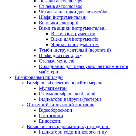
Лежаки автослюсаря
Стілець автослюсаря
Чохли та накидки для автомобіля
Шафи інструментальні
Верстаки слюсарні
Візки та ящики інструментальні
Візки з інструментом
Візки для інструментів
Ящики з інструментом
Тумби інструментальні (верстатні)
Шафи для спецодягу
Стелажі металеві
Обладнання для пересувної авторемонтної
майстерні
Вимірювальні прилади
Вимірювачі електроенергії та мереж
Мультиметри
Струмовимірювальні кліщі
Індикатори напруги (тестери)
Оптичний та звуковий контроль
Відеобороскопи
Стетоскопи
Ендоскопи
Вимірювачі осі, довжини, кута, відстані
Індикатори годинникового типу