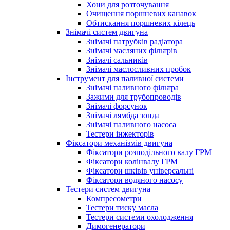
Хони для розточування
Очищення поршневих канавок
Обтискання поршневих кілець
Знімачі систем двигуна
Знімачі патрубків радіатора
Знімачі масляних фільтрів
Знімачі сальників
Знімачі маслосливних пробок
Інструмент для паливної системи
Знімачі паливного фільтра
Зажими для трубопроводів
Знімачі форсунок
Знімачі лямбда зонда
Знімачі паливного насоса
Тестери інжекторів
Фіксатори механізмів двигуна
Фіксатори розподільного валу ГРМ
Фіксатори колінвалу ГРМ
Фіксатори шківів універсальні
Фіксатори водяного насосу
Тестери систем двигуна
Компресометри
Тестери тиску масла
Тестери системи охолодження
Димогенератори