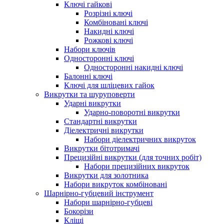
Ключі гайкові
Розрізні ключі
Комбіновані ключі
Накидні ключі
Рожкові ключі
Набори ключів
Односторонні ключі
Односторонні накидні ключі
Балонні ключі
Ключі для шліцевих гайок
Викрутки та шуруповерти
Ударні викрутки
Ударно-поворотні викрутки
Стандартні викрутки
Діелектричні викрутки
Набори діелектричних викруток
Викрутки бітотримачі
Прецизійні викрутки (для точних робіт)
Набори прецизійних викруток
Викрутки для золотника
Набори викруток комбіновані
Шарнірно-губцевий інструмент
Набори шарнірно-губцеві
Бокорізи
Кліщі