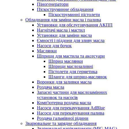
Піногенератори
Піскоструминне обладнання
Піскоструминні пістолети
Обладнання для заміни масла і палива
Установки для обслуговування АКПП
Нагнітачі масла і мастил
Установки для заміни масла
Ємності і піддони для зливу масла
Насоси для бочок
Маслянки
Шприци для мастила та аксесуари
Шприц маслянки
Шприци маслозаливні
Пістолети для герметика
Шланги для шприц-маслянок
Воронки для заливки масла
Роздача масла
Запасні частини для маслозамінних
установок та насосів
Комп'ютерна роздача масла
Насоси для перекачування AdBlue
Насоси для перекачування палива
Роздача гальмівної рідини
Зварювальне та зарядне обладнання
Зварювальні напівавтомати (MIG-MAG)