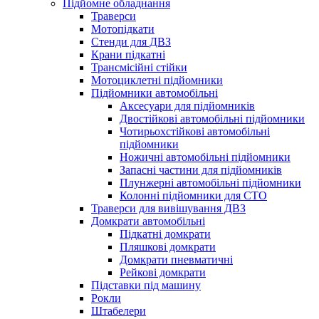
Підйомне обладнання
Траверси
Мотопідкати
Стенди для ДВЗ
Крани підкатні
Трансмісійні стійки
Мотоциклетні підйомники
Підйомники автомобільні
Аксесуари для підйомників
Двостійкові автомобільні підйомники
Чотирьохстійкові автомобільні
підйомники
Ножичні автомобільні підйомники
Запасні частини для підйомників
Плунжерні автомобільні підйомники
Колонні підйомники для СТО
Траверси для вивішування ДВЗ
Домкрати автомобільні
Підкатні домкрати
Пляшкові домкрати
Домкрати пневматичні
Рейкові домкрати
Підставки під машину
Рокли
Штабелери