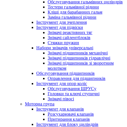
Обслуговування гальмівних циліндрів
Тестери гальмівної рідини
Кліщі для барабанних гальм
Заміна гальмівної рідини
Інструмент для зчеплення
Інструмент для підвіски
Знімачі реактивних тяг
Знімачі сайлентблоків
Стяжки пружин
Набори знімачів універсальні
Знімачі підшипників механічні
Знімачі підшипників гідравлічні
Знімачі підшипників зі зворотним
молотком
Обслуговування підшипників
Оправлення для підшипників
Інструмент для опор коліс
Обслуговування ШРУСу
Головки та ключі ступичні
Знімачі півосі
Моторна група
Інструмент для клапанів
Розсухарювачі клапанів
Притирання клапанів
Інструмент для блоку циліндрів