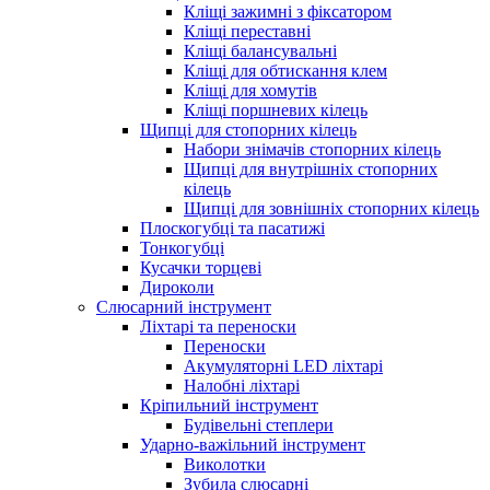
Кліщі зажимні з фіксатором
Кліщі переставні
Кліщі балансувальні
Кліщі для обтискання клем
Кліщі для хомутів
Кліщі поршневих кілець
Щипці для стопорних кілець
Набори знімачів стопорних кілець
Щипці для внутрішніх стопорних
кілець
Щипці для зовнішніх стопорних кілець
Плоскогубці та пасатижі
Тонкогубці
Кусачки торцеві
Дироколи
Слюсарний інструмент
Ліхтарі та переноски
Переноски
Акумуляторні LED ліхтарі
Налобні ліхтарі
Кріпильний інструмент
Будівельні степлери
Ударно-важільний інструмент
Виколотки
Зубила слюсарні