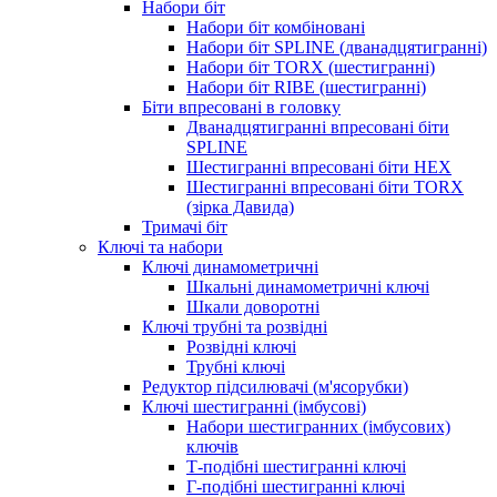
Набори біт
Набори біт комбіновані
Набори біт SPLINE (дванадцятигранні)
Набори біт TORX (шестигранні)
Набори біт RIBE (шестигранні)
Біти впресовані в головку
Дванадцятигранні впресовані біти
SPLINE
Шестигранні впресовані біти HEX
Шестигранні впресовані біти TORX
(зірка Давида)
Тримачі біт
Ключі та набори
Ключі динамометричні
Шкальні динамометричні ключі
Шкали доворотні
Ключі трубні та розвідні
Розвідні ключі
Трубні ключі
Редуктор підсилювачі (м'ясорубки)
Ключі шестигранні (імбусові)
Набори шестигранних (імбусових)
ключів
Т-подібні шестигранні ключі
Г-подібні шестигранні ключі