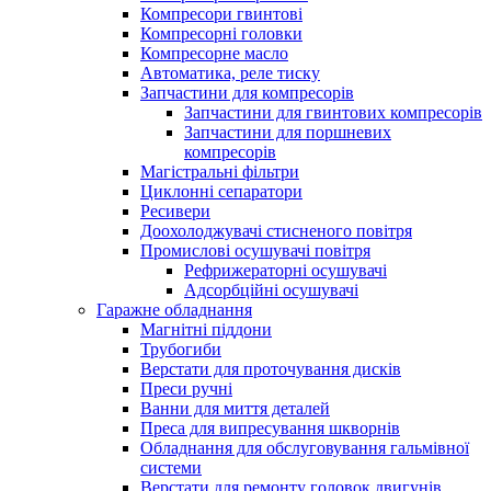
Компресори гвинтові
Компресорні головки
Компресорне масло
Автоматика, реле тиску
Запчастини для компресорів
Запчастини для гвинтових компресорів
Запчастини для поршневих
компресорів
Магістральні фільтри
Циклонні сепаратори
Ресивери
Доохолоджувачі стисненого повітря
Промислові осушувачі повітря
Рефрижераторні осушувачі
Адсорбційні осушувачі
Гаражне обладнання
Магнітні піддони
Трубогиби
Верстати для проточування дисків
Преси ручні
Ванни для миття деталей
Преса для випресування шкворнів
Обладнання для обслуговування гальмівної
системи
Верстати для ремонту головок двигунів