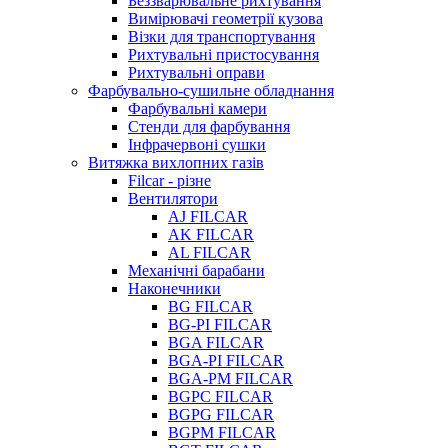
Беззварювальне рихтування
Вимірювачі геометрії кузова
Візки для транспортування
Рихтувальні пристосування
Рихтувальні оправи
Фарбувально-сушильне обладнання
Фарбувальні камери
Стенди для фарбування
Інфрачервоні сушки
Витяжка вихлопних газів
Filcar - різне
Вентилятори
AJ FILCAR
AK FILCAR
AL FILCAR
Механічні барабани
Наконечники
BG FILCAR
BG-PI FILCAR
BGA FILCAR
BGA-PI FILCAR
BGA-PM FILCAR
BGPC FILCAR
BGPG FILCAR
BGPM FILCAR