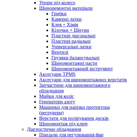
Упори під колесо
Шиноремонтні матеріали
Грибки
Камерні латки
Клея + Хімія
Кілочки + Шнури
Пластирі діагональні
Пластирі радіальні
Універсальні латки
Вентилі
Грузики балансувальні
Шиномонтажні пасти
Шиномонтажний інструмент
Аксесуари TPMS
Аксесуари для шиномонтажних верстатів
Запчастини для шиномонтажного
обладнання
Мийки для коліс
Генератори азоту
Машинки для нарізки протектора
(регрувери)
Верстати для полірування дисків
Шиномонтаж під ключ
Діагностичне обладнання
Прилади для регулювання фар