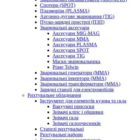
Спотери (SPOT)
Плазморізи (PLASMA)
Аргонно-дугове зварювання (TIG)
Пуско-зарядні пристрої (ПЗП)
Зварювальні аксесуари
Аксесуари MIG-MAG
Аксесуари MMA
Аксесуари PLASMA
Аксесуари SPOT
Аксесуари TIG
Маски зварювальника
Різне Telwin
Зварювальні генератори (MMA)
Зварювальні інвертори (MMA)
Зварювальні трансформатори (MMA)
Зарядні станції для електромобілів
Рихтувальне обладнання
Інструмент для елементів кузова та скла
Вакуумні присоски
Знімачі кліпс і обшивки
Знімачі скла
Знімачі склоочисників
Стапелі рихтувальні
Рихтувальні набори