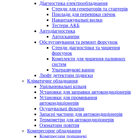
Діагностика електрообладнання
Стенди для генераторів та стартерів
Прилади для перевірки свічок
Навантажувальні вилки
Тестери АКБ
Автодіагностика
Автосканери
Обслуговування та ремонт форсунок
Стенди діагностики та чищення
форсунок
Комплекти для чищення паливних
систем
Ультразвукові ванни
Люфт детектори підвіски
Кліматичне обладнання
Ущільнювальні кільця
Установки для заправки автокондиціонерів
Установки для промивання
автокондиціонерів
Осушувальні фільтри
Запасні частини для автокондиціонерів
Термометри для автокондиціонерів
Озонатори повітря
Компресорне обладнання
Компресори поршневі