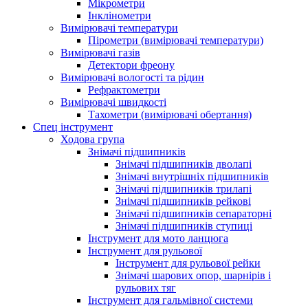
Мікрометри
Інклінометри
Вимірювачі температури
Пірометри (вимірювачі температури)
Вимірювачі газів
Детектори фреону
Вимірювачі вологості та рідин
Рефрактометри
Вимірювачі швидкості
Тахометри (вимірювачі обертання)
Спец інструмент
Ходова група
Знімачі підшипників
Знімачі підшипників дволапі
Знімачі внутрішніх підшипників
Знімачі підшипників трилапі
Знімачі підшипників рейкові
Знімачі підшипників сепараторні
Знімачі підшипників ступиці
Інструмент для мото ланцюга
Інструмент для рульової
Інструмент для рульової рейки
Знімачі шарових опор, шарнірів і
рульових тяг
Інструмент для гальмівної системи