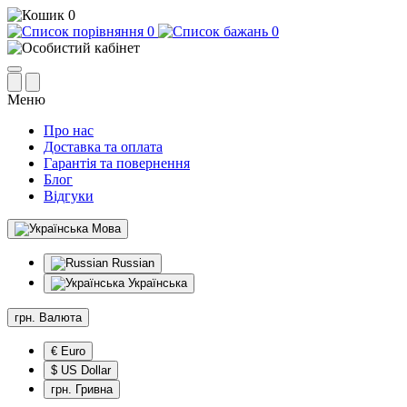
0
0
0
Меню
Про нас
Доставка та оплата
Гарантія та повернення
Блог
Відгуки
Мова
Russian
Українська
грн.
Валюта
€ Euro
$ US Dollar
грн. Гривна