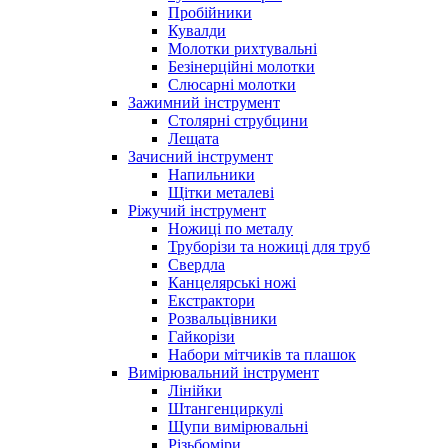
Пробійники
Кувалди
Молотки рихтувальні
Безінерційні молотки
Слюсарні молотки
Зажимний інструмент
Столярні струбцини
Лещата
Зачисний інструмент
Напильники
Щітки металеві
Ріжучий інструмент
Ножиці по металу
Труборізи та ножиці для труб
Свердла
Канцелярські ножі
Екстрактори
Розвальцівники
Гайкорізи
Набори мітчиків та плашок
Вимірювальний інструмент
Лінійки
Штангенциркулі
Щупи вимірювальні
Різьбоміри