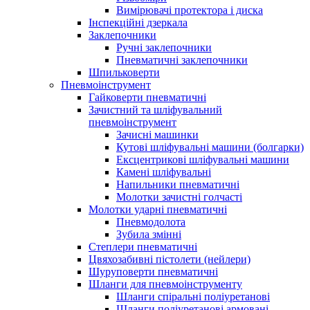
Вимірювачі протектора і диска
Інспекційні дзеркала
Заклепочники
Ручні заклепочники
Пневматичні заклепочники
Шпильковерти
Пневмоінструмент
Гайковерти пневматичні
Зачистний та шліфувальний
пневмоінструмент
Зачисні машинки
Кутові шліфувальні машини (болгарки)
Ексцентрикові шліфувальні машини
Камені шліфувальні
Напильники пневматичні
Молотки зачистні голчасті
Молотки ударні пневматичні
Пневмодолота
Зубила змінні
Степлери пневматичні
Цвяхозабивні пістолети (нейлери)
Шуруповерти пневматичні
Шланги для пневмоінструменту
Шланги спіральні поліуретанові
Шланги поліуретанові армовані