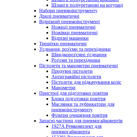
Шланги поліуретанові на котушці
Набори пневмоінструменту
Дрилі пневматичні
Відрізний пневмоінструмент
Ножиці пневматичні
Ножівки пневматичні
Відрізні машинки
Трещітки пневматичні
З'єднання, роз'єми та перехідники
Швидкороз'ємні з'єднання
Роз'єми та перехідники
Пістолети та манометри пневматичні
Продувні пістолети
Антигравійні пістолети
Пістолети для підкачування коліс
Манометри
Пристрої для підготовки повітря
Блоки підготовки повітря
Маслянки та лубрикатори для
пневмоінструменту
Фільтри очищення повітря
Запасні частини для пневмогайковертів
1927A Ремкомплект для
пневмогайковерта