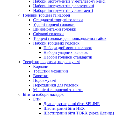
Набори інструментів у металевому кейсі
Набори інструментів діелектричні
Набори інструментів у ложементі
Головки торцеві та набори
Стандартні торцеві головки
Ударні торцеві головки
Шиномонтажні головки
Свічкові головки
Торцеві головки для пошкоджених гайок
Набори торцевих головок
Набори дюймових головок
Набори ударних головок
Набори головок стандартні
Трещітки, воротки, подовжувачі
Кардани
Трещітки механічні
Воротки
Подовжувачі
Перехідники для головок
Магнітні та цангові захвати
Біти та набори насадок
Біти
Дванадцятигранні біти SPLINE
Шестигранні біти HEX
Шестигранні біти TORX (зірка Давида)