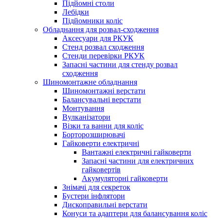
Підйомні столи
Лебідки
Підйомники коліс
Обладнання для розвал-сходження
Аксесуари для РКУК
Стенд розвал сходження
Стенди перевірки РКУК
Запасні частини для стенду розвал
сходження
Шиномонтажне обладнання
Шиномонтажні верстати
Балансувальні верстати
Монтування
Вулканізатори
Візки та ванни для коліс
Борторозширювачі
Гайковерти електричні
Вантажні електричні гайковерти
Запасні частини для електричних
гайковертів
Акумуляторні гайковерти
Знімачі для секреток
Бустери інфлятори
Дископравильні верстати
Конуси та адаптери для балансування коліс