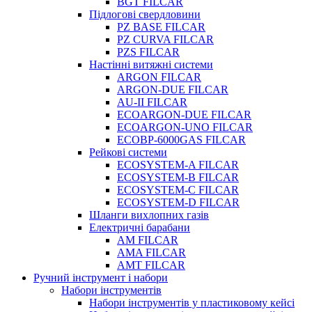
BGT FILCAR
Підлогові свердловини
PZ BASE FILCAR
PZ CURVA FILCAR
PZS FILCAR
Настінні витяжні системи
ARGON FILCAR
ARGON-DUE FILCAR
AU-II FILCAR
ECOARGON-DUE FILCAR
ECOARGON-UNO FILCAR
ECOBP-6000GAS FILCAR
Рейкові системи
ECOSYSTEM-A FILCAR
ECOSYSTEM-B FILCAR
ECOSYSTEM-C FILCAR
ECOSYSTEM-D FILCAR
Шланги вихлопних газів
Електричні барабани
AM FILCAR
AMA FILCAR
AMT FILCAR
Ручний інструмент і набори
Набори інструментів
Набори інструментів у пластиковому кейсі