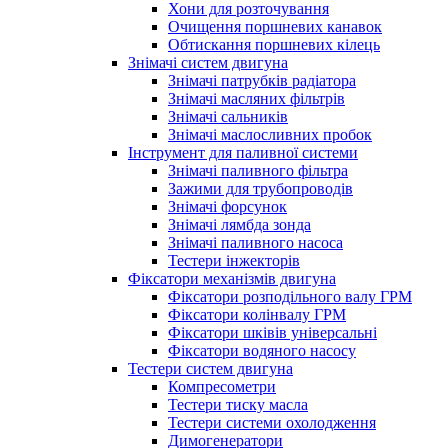
Хони для розточування
Очищення поршневих канавок
Обтискання поршневих кілець
Знімачі систем двигуна
Знімачі патрубків радіатора
Знімачі масляних фільтрів
Знімачі сальників
Знімачі маслосливних пробок
Інструмент для паливної системи
Знімачі паливного фільтра
Зажими для трубопроводів
Знімачі форсунок
Знімачі лямбда зонда
Знімачі паливного насоса
Тестери інжекторів
Фіксатори механізмів двигуна
Фіксатори розподільного валу ГРМ
Фіксатори колінвалу ГРМ
Фіксатори шківів універсальні
Фіксатори водяного насосу
Тестери систем двигуна
Компресометри
Тестери тиску масла
Тестери системи охолодження
Димогенератори