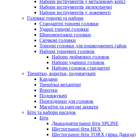
Набори інструментів у металевому кейсі
Набори інструментів діелектричні
Набори інструментів у ложементі
Головки торцеві та набори
Стандартні торцеві головки
Ударні торцеві головки
Шиномонтажні головки
Свічкові головки
Торцеві головки для пошкоджених гайок
Набори торцевих головок
Набори дюймових головок
Набори ударних головок
Набори головок стандартні
Трещітки, воротки, подовжувачі
Кардани
Трещітки механічні
Воротки
Подовжувачі
Перехідники для головок
Магнітні та цангові захвати
Біти та набори насадок
Біти
Дванадцятигранні біти SPLINE
Шестигранні біти HEX
Шестигранні біти TORX (зірка Давида)