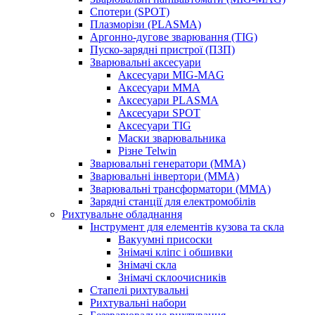
Спотери (SPOT)
Плазморізи (PLASMA)
Аргонно-дугове зварювання (TIG)
Пуско-зарядні пристрої (ПЗП)
Зварювальні аксесуари
Аксесуари MIG-MAG
Аксесуари MMA
Аксесуари PLASMA
Аксесуари SPOT
Аксесуари TIG
Маски зварювальника
Різне Telwin
Зварювальні генератори (MMA)
Зварювальні інвертори (MMA)
Зварювальні трансформатори (MMA)
Зарядні станції для електромобілів
Рихтувальне обладнання
Інструмент для елементів кузова та скла
Вакуумні присоски
Знімачі кліпс і обшивки
Знімачі скла
Знімачі склоочисників
Стапелі рихтувальні
Рихтувальні набори