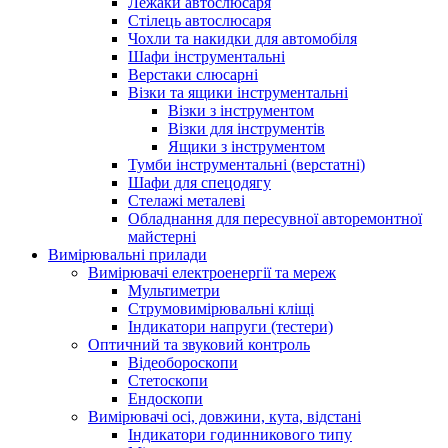
Лежаки автослюсаря
Стілець автослюсаря
Чохли та накидки для автомобіля
Шафи інструментальні
Верстаки слюсарні
Візки та ящики інструментальні
Візки з інструментом
Візки для інструментів
Ящики з інструментом
Тумби інструментальні (верстатні)
Шафи для спецодягу
Стелажі металеві
Обладнання для пересувної авторемонтної
майстерні
Вимірювальні прилади
Вимірювачі електроенергії та мереж
Мультиметри
Струмовимірювальні кліщі
Індикатори напруги (тестери)
Оптичний та звуковий контроль
Відеобороскопи
Стетоскопи
Ендоскопи
Вимірювачі осі, довжини, кута, відстані
Індикатори годинникового типу