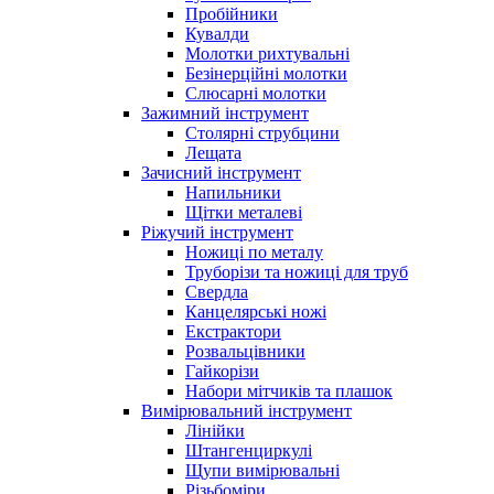
Пробійники
Кувалди
Молотки рихтувальні
Безінерційні молотки
Слюсарні молотки
Зажимний інструмент
Столярні струбцини
Лещата
Зачисний інструмент
Напильники
Щітки металеві
Ріжучий інструмент
Ножиці по металу
Труборізи та ножиці для труб
Свердла
Канцелярські ножі
Екстрактори
Розвальцівники
Гайкорізи
Набори мітчиків та плашок
Вимірювальний інструмент
Лінійки
Штангенциркулі
Щупи вимірювальні
Різьбоміри