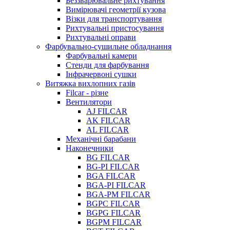
Беззварювальне рихтування
Вимірювачі геометрії кузова
Візки для транспортування
Рихтувальні пристосування
Рихтувальні оправи
Фарбувально-сушильне обладнання
Фарбувальні камери
Стенди для фарбування
Інфрачервоні сушки
Витяжка вихлопних газів
Filcar - різне
Вентилятори
AJ FILCAR
AK FILCAR
AL FILCAR
Механічні барабани
Наконечники
BG FILCAR
BG-PI FILCAR
BGA FILCAR
BGA-PI FILCAR
BGA-PM FILCAR
BGPC FILCAR
BGPG FILCAR
BGPM FILCAR