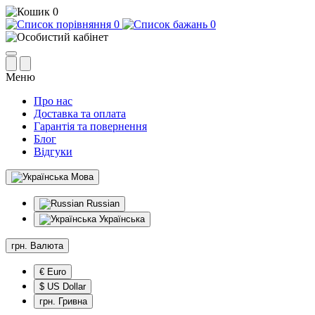
0
0
0
Меню
Про нас
Доставка та оплата
Гарантія та повернення
Блог
Відгуки
Мова
Russian
Українська
грн.
Валюта
€ Euro
$ US Dollar
грн. Гривна