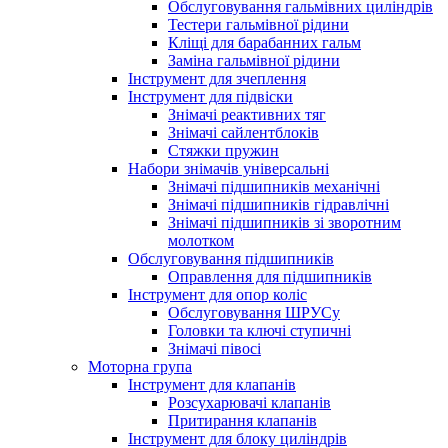
Обслуговування гальмівних циліндрів
Тестери гальмівної рідини
Кліщі для барабанних гальм
Заміна гальмівної рідини
Інструмент для зчеплення
Інструмент для підвіски
Знімачі реактивних тяг
Знімачі сайлентблоків
Стяжки пружин
Набори знімачів універсальні
Знімачі підшипників механічні
Знімачі підшипників гідравлічні
Знімачі підшипників зі зворотним
молотком
Обслуговування підшипників
Оправлення для підшипників
Інструмент для опор коліс
Обслуговування ШРУСу
Головки та ключі ступичні
Знімачі півосі
Моторна група
Інструмент для клапанів
Розсухарювачі клапанів
Притирання клапанів
Інструмент для блоку циліндрів