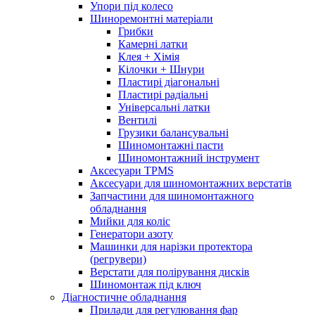
Упори під колесо
Шиноремонтні матеріали
Грибки
Камерні латки
Клея + Хімія
Кілочки + Шнури
Пластирі діагональні
Пластирі радіальні
Універсальні латки
Вентилі
Грузики балансувальні
Шиномонтажні пасти
Шиномонтажний інструмент
Аксесуари TPMS
Аксесуари для шиномонтажних верстатів
Запчастини для шиномонтажного
обладнання
Мийки для коліс
Генератори азоту
Машинки для нарізки протектора
(регрувери)
Верстати для полірування дисків
Шиномонтаж під ключ
Діагностичне обладнання
Прилади для регулювання фар