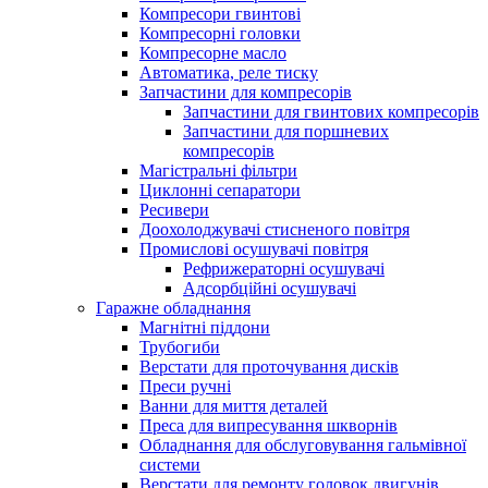
Компресори гвинтові
Компресорні головки
Компресорне масло
Автоматика, реле тиску
Запчастини для компресорів
Запчастини для гвинтових компресорів
Запчастини для поршневих
компресорів
Магістральні фільтри
Циклонні сепаратори
Ресивери
Доохолоджувачі стисненого повітря
Промислові осушувачі повітря
Рефрижераторні осушувачі
Адсорбційні осушувачі
Гаражне обладнання
Магнітні піддони
Трубогиби
Верстати для проточування дисків
Преси ручні
Ванни для миття деталей
Преса для випресування шкворнів
Обладнання для обслуговування гальмівної
системи
Верстати для ремонту головок двигунів