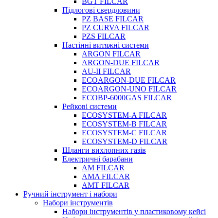
BGT FILCAR
Підлогові свердловини
PZ BASE FILCAR
PZ CURVA FILCAR
PZS FILCAR
Настінні витяжні системи
ARGON FILCAR
ARGON-DUE FILCAR
AU-II FILCAR
ECOARGON-DUE FILCAR
ECOARGON-UNO FILCAR
ECOBP-6000GAS FILCAR
Рейкові системи
ECOSYSTEM-A FILCAR
ECOSYSTEM-B FILCAR
ECOSYSTEM-C FILCAR
ECOSYSTEM-D FILCAR
Шланги вихлопних газів
Електричні барабани
AM FILCAR
AMA FILCAR
AMT FILCAR
Ручний інструмент і набори
Набори інструментів
Набори інструментів у пластиковому кейсі