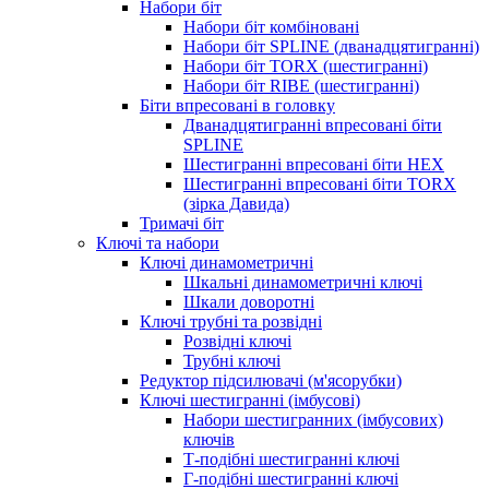
Набори біт
Набори біт комбіновані
Набори біт SPLINE (дванадцятигранні)
Набори біт TORX (шестигранні)
Набори біт RIBE (шестигранні)
Біти впресовані в головку
Дванадцятигранні впресовані біти
SPLINE
Шестигранні впресовані біти HEX
Шестигранні впресовані біти TORX
(зірка Давида)
Тримачі біт
Ключі та набори
Ключі динамометричні
Шкальні динамометричні ключі
Шкали доворотні
Ключі трубні та розвідні
Розвідні ключі
Трубні ключі
Редуктор підсилювачі (м'ясорубки)
Ключі шестигранні (імбусові)
Набори шестигранних (імбусових)
ключів
Т-подібні шестигранні ключі
Г-подібні шестигранні ключі