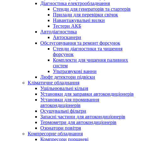
Діагностика електрообладнання
Стенди для генераторів та стартерів
Прилади для перевірки свічок
Навантажувальні вилки
Тестери АКБ
Автодіагностика
Автосканери
Обслуговування та ремонт форсунок
Стенди діагностики та чищення
форсунок
Комплекти для чищення паливних
систем
Ультразвукові ванни
Люфт детектори підвіски
Кліматичне обладнання
Ущільнювальні кільця
Установки для заправки автокондиціонерів
Установки для промивання
автокондиціонерів
Осушувальні фільтри
Запасні частини для автокондиціонерів
Термометри для автокондиціонерів
Озонатори повітря
Компресорне обладнання
Компресори поршневі