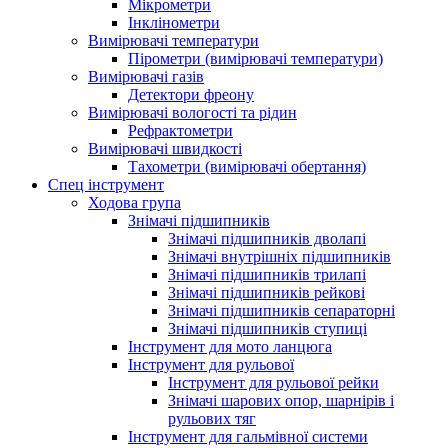
Мікрометри
Інклінометри
Вимірювачі температури
Пірометри (вимірювачі температури)
Вимірювачі газів
Детектори фреону
Вимірювачі вологості та рідин
Рефрактометри
Вимірювачі швидкості
Тахометри (вимірювачі обертання)
Спец інструмент
Ходова група
Знімачі підшипників
Знімачі підшипників дволапі
Знімачі внутрішніх підшипників
Знімачі підшипників трилапі
Знімачі підшипників рейкові
Знімачі підшипників сепараторні
Знімачі підшипників ступиці
Інструмент для мото ланцюга
Інструмент для рульової
Інструмент для рульової рейки
Знімачі шарових опор, шарнірів і
рульових тяг
Інструмент для гальмівної системи