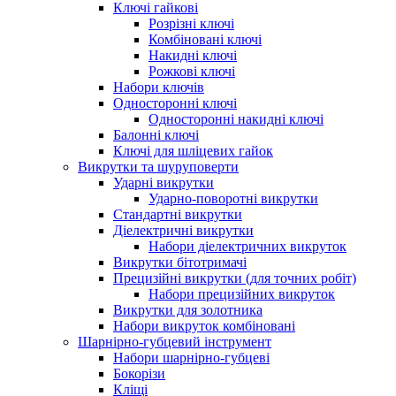
Ключі гайкові
Розрізні ключі
Комбіновані ключі
Накидні ключі
Рожкові ключі
Набори ключів
Односторонні ключі
Односторонні накидні ключі
Балонні ключі
Ключі для шліцевих гайок
Викрутки та шуруповерти
Ударні викрутки
Ударно-поворотні викрутки
Стандартні викрутки
Діелектричні викрутки
Набори діелектричних викруток
Викрутки бітотримачі
Прецизійні викрутки (для точних робіт)
Набори прецизійних викруток
Викрутки для золотника
Набори викруток комбіновані
Шарнірно-губцевий інструмент
Набори шарнірно-губцеві
Бокорізи
Кліщі