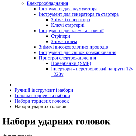
Електрообладнання
Інструмент для акумулятора
Інструмент для генератора та стартера
Знімачі генератора
Ключі стартерні
Інструмент для клем та ізоляції
Стріпери
Знімачі клем
Знімачі високовольтних проводів
Інструмент для свічок розжарювання
Пристрої електроживлення
Повербанки (УМБ)
Інвертори - перетворювачі напруги 12v
- 220v
Ручний інструмент і набори
Головки торцеві та набори
Набори торцевих головок
Набори ударних головок
Набори ударних головок