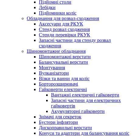
Підйомні столи
Лебідки
Підйомники коліс
Обладнання для розвал-сходження
Аксесуари для РКУК
Стенд розвал сходження
Стенди перевірки РКУК
Запасні частини для стенду розвал
сходження
Шиномонтажне обладнання
Шиномонтажні верстати
Балансувальні верстати
Монтування
Вулканізатори
Візки та ванни для коліс
Борторозширювачі
Гайковерти електричні
Вантажні електричні гайковерти
Запасні частини для електричних
гайковертів
Акумуляторні гайковерти
Знімачі для секреток
Бустери інфлятори
Дископравильні верстати
Конуси та адаптери для балансування коліс