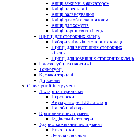
Кліщі зажимні з фіксатором
Кліщі переставні
Кліщі балансувальні
Кліщі для обтискання клем
Кліщі для хомутів
Кліщі поршневих кілець
Щипці для стопорних кілець
Набори знімачів стопорних кілець
Щипці для внутрішніх стопорних
кілець
Щипці для зовнішніх стопорних кілець
Плоскогубці та пасатижі
Тонкогубці
Кусачки торцеві
Дироколи
Слюсарний інструмент
Ліхтарі та переноски
Переноски
Акумуляторні LED ліхтарі
Налобні ліхтарі
Кріпильний інструмент
Будівельні степлери
Ударно-важільний інструмент
Виколотки
Зубила слюсарні