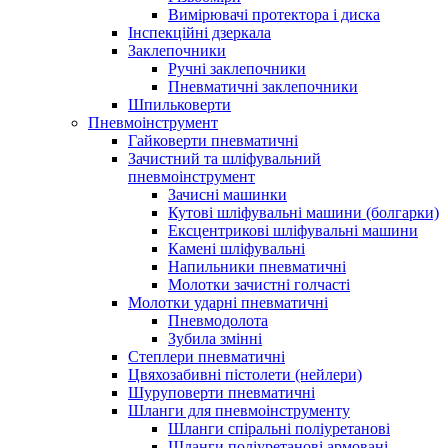
Вимірювачі протектора і диска
Інспекційні дзеркала
Заклепочники
Ручні заклепочники
Пневматичні заклепочники
Шпильковерти
Пневмоінструмент
Гайковерти пневматичні
Зачистний та шліфувальний
пневмоінструмент
Зачисні машинки
Кутові шліфувальні машини (болгарки)
Ексцентрикові шліфувальні машини
Камені шліфувальні
Напильники пневматичні
Молотки зачистні голчасті
Молотки ударні пневматичні
Пневмодолота
Зубила змінні
Степлери пневматичні
Цвяхозабивні пістолети (нейлери)
Шуруповерти пневматичні
Шланги для пневмоінструменту
Шланги спіральні поліуретанові
Шланги поліуретанові армовані