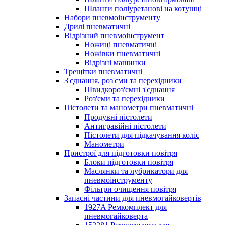
Шланги поліуретанові на котушці
Набори пневмоінструменту
Дрилі пневматичні
Відрізний пневмоінструмент
Ножиці пневматичні
Ножівки пневматичні
Відрізні машинки
Трещітки пневматичні
З'єднання, роз'єми та перехідники
Швидкороз'ємні з'єднання
Роз'єми та перехідники
Пістолети та манометри пневматичні
Продувні пістолети
Антигравійні пістолети
Пістолети для підкачування коліс
Манометри
Пристрої для підготовки повітря
Блоки підготовки повітря
Маслянки та лубрикатори для
пневмоінструменту
Фільтри очищення повітря
Запасні частини для пневмогайковертів
1927A Ремкомплект для
пневмогайковерта