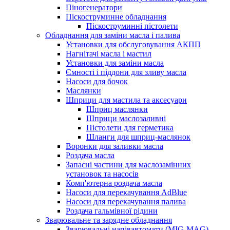
Піногенератори
Піскоструминне обладнання
Піскоструминні пістолети
Обладнання для заміни масла і палива
Установки для обслуговування АКПП
Нагнітачі масла і мастил
Установки для заміни масла
Ємності і піддони для зливу масла
Насоси для бочок
Маслянки
Шприци для мастила та аксесуари
Шприц маслянки
Шприци маслозаливні
Пістолети для герметика
Шланги для шприц-маслянок
Воронки для заливки масла
Роздача масла
Запасні частини для маслозамінних
установок та насосів
Комп'ютерна роздача масла
Насоси для перекачування AdBlue
Насоси для перекачування палива
Роздача гальмівної рідини
Зварювальне та зарядне обладнання
Зварювальні напівавтомати (MIG-MAG)