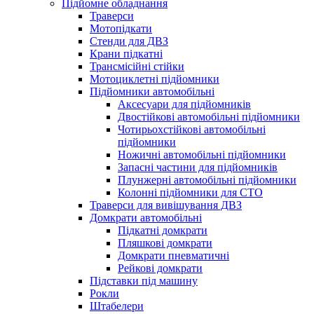
Підйомне обладнання
Траверси
Мотопідкати
Стенди для ДВЗ
Крани підкатні
Трансмісійні стійки
Мотоциклетні підйомники
Підйомники автомобільні
Аксесуари для підйомників
Двостійкові автомобільні підйомники
Чотирьохстійкові автомобільні
підйомники
Ножичні автомобільні підйомники
Запасні частини для підйомників
Плунжерні автомобільні підйомники
Колонні підйомники для СТО
Траверси для вивішування ДВЗ
Домкрати автомобільні
Підкатні домкрати
Пляшкові домкрати
Домкрати пневматичні
Рейкові домкрати
Підставки під машину
Рокли
Штабелери