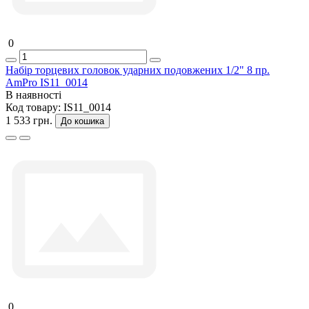
0
Набір торцевих головок ударних подовжених 1/2" 8 пр.
AmPro IS11_0014
В наявності
Код товару:
IS11_0014
1 533 грн.
До кошика
0