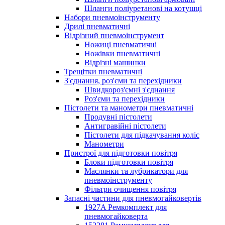
Шланги поліуретанові на котушці
Набори пневмоінструменту
Дрилі пневматичні
Відрізний пневмоінструмент
Ножиці пневматичні
Ножівки пневматичні
Відрізні машинки
Трещітки пневматичні
З'єднання, роз'єми та перехідники
Швидкороз'ємні з'єднання
Роз'єми та перехідники
Пістолети та манометри пневматичні
Продувні пістолети
Антигравійні пістолети
Пістолети для підкачування коліс
Манометри
Пристрої для підготовки повітря
Блоки підготовки повітря
Маслянки та лубрикатори для
пневмоінструменту
Фільтри очищення повітря
Запасні частини для пневмогайковертів
1927A Ремкомплект для
пневмогайковерта