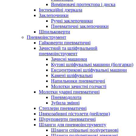
Вимірювачі протектора і диска
Інспекційні дзеркала
Заклепочники
Ручні заклепочники
Пневматичні заклепочники
Шпильковерти
Пневмоінструмент
Гайковерти пневматичні
Зачистний та шліфувальний
пневмоінструмент
Зачисні машинки
Кутові шліфувальні машини (болгарки)
Ексцентрикові шліфувальні машини
Камені шліфувальні
Напильники пневматичні
Молотки зачистні голчасті
Молотки ударні пневматичні
Пневмодолота
Зубила змінні
Степлери пневматичні
Цвяхозабивні пістолети (нейлери)
Шуруповерти пневматичні
Шланги для пневмоінструменту
Шланги спіральні поліуретанові
Шланги поліуретанові армовані