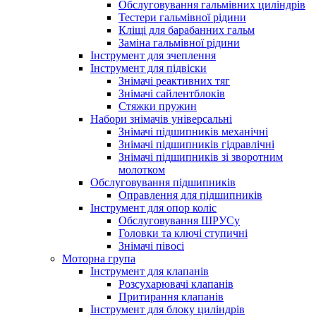
Обслуговування гальмівних циліндрів
Тестери гальмівної рідини
Кліщі для барабанних гальм
Заміна гальмівної рідини
Інструмент для зчеплення
Інструмент для підвіски
Знімачі реактивних тяг
Знімачі сайлентблоків
Стяжки пружин
Набори знімачів універсальні
Знімачі підшипників механічні
Знімачі підшипників гідравлічні
Знімачі підшипників зі зворотним
молотком
Обслуговування підшипників
Оправлення для підшипників
Інструмент для опор коліс
Обслуговування ШРУСу
Головки та ключі ступичні
Знімачі півосі
Моторна група
Інструмент для клапанів
Розсухарювачі клапанів
Притирання клапанів
Інструмент для блоку циліндрів