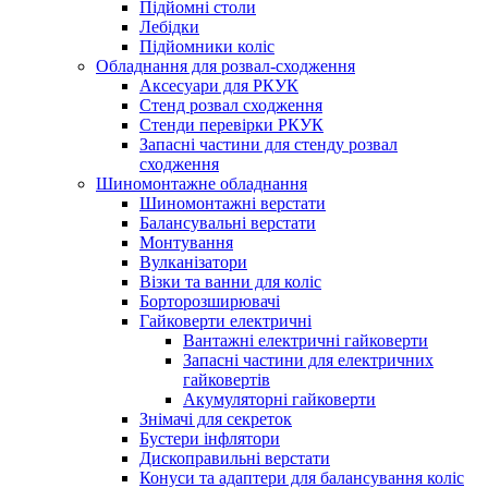
Підйомні столи
Лебідки
Підйомники коліс
Обладнання для розвал-сходження
Аксесуари для РКУК
Стенд розвал сходження
Стенди перевірки РКУК
Запасні частини для стенду розвал
сходження
Шиномонтажне обладнання
Шиномонтажні верстати
Балансувальні верстати
Монтування
Вулканізатори
Візки та ванни для коліс
Борторозширювачі
Гайковерти електричні
Вантажні електричні гайковерти
Запасні частини для електричних
гайковертів
Акумуляторні гайковерти
Знімачі для секреток
Бустери інфлятори
Дископравильні верстати
Конуси та адаптери для балансування коліс