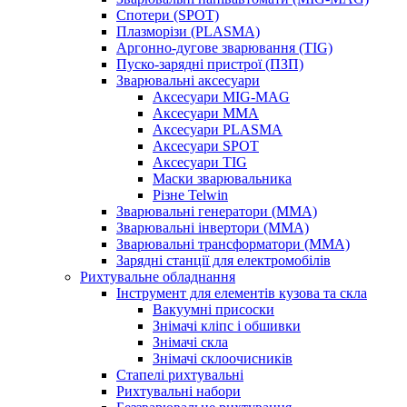
Спотери (SPOT)
Плазморізи (PLASMA)
Аргонно-дугове зварювання (TIG)
Пуско-зарядні пристрої (ПЗП)
Зварювальні аксесуари
Аксесуари MIG-MAG
Аксесуари MMA
Аксесуари PLASMA
Аксесуари SPOT
Аксесуари TIG
Маски зварювальника
Різне Telwin
Зварювальні генератори (MMA)
Зварювальні інвертори (MMA)
Зварювальні трансформатори (MMA)
Зарядні станції для електромобілів
Рихтувальне обладнання
Інструмент для елементів кузова та скла
Вакуумні присоски
Знімачі кліпс і обшивки
Знімачі скла
Знімачі склоочисників
Стапелі рихтувальні
Рихтувальні набори