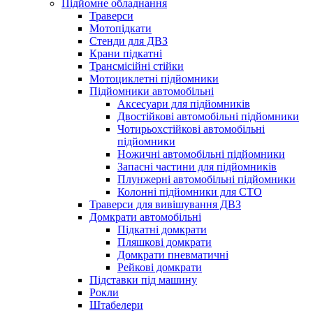
Підйомне обладнання
Траверси
Мотопідкати
Стенди для ДВЗ
Крани підкатні
Трансмісійні стійки
Мотоциклетні підйомники
Підйомники автомобільні
Аксесуари для підйомників
Двостійкові автомобільні підйомники
Чотирьохстійкові автомобільні
підйомники
Ножичні автомобільні підйомники
Запасні частини для підйомників
Плунжерні автомобільні підйомники
Колонні підйомники для СТО
Траверси для вивішування ДВЗ
Домкрати автомобільні
Підкатні домкрати
Пляшкові домкрати
Домкрати пневматичні
Рейкові домкрати
Підставки під машину
Рокли
Штабелери