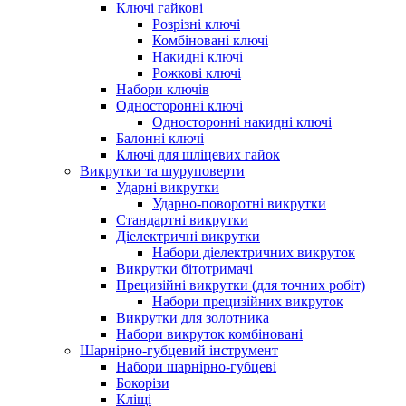
Ключі гайкові
Розрізні ключі
Комбіновані ключі
Накидні ключі
Рожкові ключі
Набори ключів
Односторонні ключі
Односторонні накидні ключі
Балонні ключі
Ключі для шліцевих гайок
Викрутки та шуруповерти
Ударні викрутки
Ударно-поворотні викрутки
Стандартні викрутки
Діелектричні викрутки
Набори діелектричних викруток
Викрутки бітотримачі
Прецизійні викрутки (для точних робіт)
Набори прецизійних викруток
Викрутки для золотника
Набори викруток комбіновані
Шарнірно-губцевий інструмент
Набори шарнірно-губцеві
Бокорізи
Кліщі