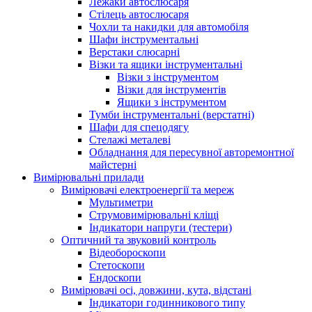
Лежаки автослюсаря
Стілець автослюсаря
Чохли та накидки для автомобіля
Шафи інструментальні
Верстаки слюсарні
Візки та ящики інструментальні
Візки з інструментом
Візки для інструментів
Ящики з інструментом
Тумби інструментальні (верстатні)
Шафи для спецодягу
Стелажі металеві
Обладнання для пересувної авторемонтної
майстерні
Вимірювальні прилади
Вимірювачі електроенергії та мереж
Мультиметри
Струмовимірювальні кліщі
Індикатори напруги (тестери)
Оптичний та звуковий контроль
Відеобороскопи
Стетоскопи
Ендоскопи
Вимірювачі осі, довжини, кута, відстані
Індикатори годинникового типу