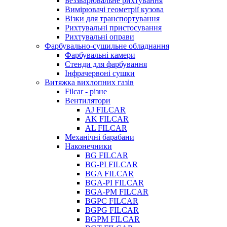
Беззварювальне рихтування
Вимірювачі геометрії кузова
Візки для транспортування
Рихтувальні пристосування
Рихтувальні оправи
Фарбувально-сушильне обладнання
Фарбувальні камери
Стенди для фарбування
Інфрачервоні сушки
Витяжка вихлопних газів
Filcar - різне
Вентилятори
AJ FILCAR
AK FILCAR
AL FILCAR
Механічні барабани
Наконечники
BG FILCAR
BG-PI FILCAR
BGA FILCAR
BGA-PI FILCAR
BGA-PM FILCAR
BGPC FILCAR
BGPG FILCAR
BGPM FILCAR