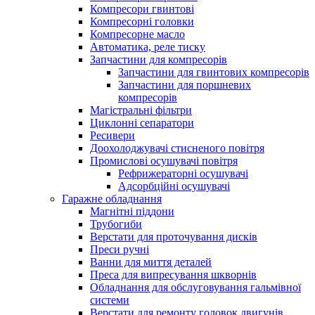
Компресори гвинтові
Компресорні головки
Компресорне масло
Автоматика, реле тиску
Запчастини для компресорів
Запчастини для гвинтових компресорів
Запчастини для поршневих
компресорів
Магістральні фільтри
Циклонні сепаратори
Ресивери
Доохолоджувачі стисненого повітря
Промислові осушувачі повітря
Рефрижераторні осушувачі
Адсорбційні осушувачі
Гаражне обладнання
Магнітні піддони
Трубогиби
Верстати для проточування дисків
Преси ручні
Ванни для миття деталей
Преса для випресування шкворнів
Обладнання для обслуговування гальмівної
системи
Верстати для ремонту головок двигунів