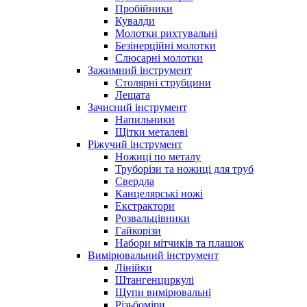
Пробійники
Кувалди
Молотки рихтувальні
Безінерційні молотки
Слюсарні молотки
Зажимний інструмент
Столярні струбцини
Лещата
Зачисний інструмент
Напильники
Щітки металеві
Ріжучий інструмент
Ножиці по металу
Труборізи та ножиці для труб
Свердла
Канцелярські ножі
Екстрактори
Розвальцівники
Гайкорізи
Набори мітчиків та плашок
Вимірювальний інструмент
Лінійки
Штангенциркулі
Щупи вимірювальні
Різьбоміри