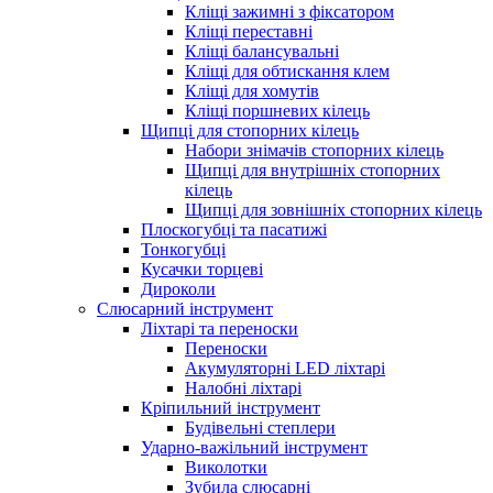
Кліщі зажимні з фіксатором
Кліщі переставні
Кліщі балансувальні
Кліщі для обтискання клем
Кліщі для хомутів
Кліщі поршневих кілець
Щипці для стопорних кілець
Набори знімачів стопорних кілець
Щипці для внутрішніх стопорних
кілець
Щипці для зовнішніх стопорних кілець
Плоскогубці та пасатижі
Тонкогубці
Кусачки торцеві
Дироколи
Слюсарний інструмент
Ліхтарі та переноски
Переноски
Акумуляторні LED ліхтарі
Налобні ліхтарі
Кріпильний інструмент
Будівельні степлери
Ударно-важільний інструмент
Виколотки
Зубила слюсарні