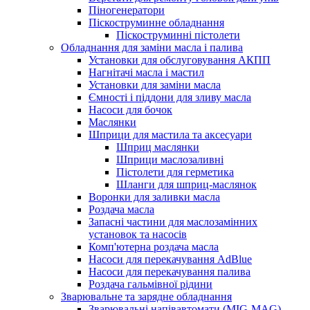
Піногенератори
Піскоструминне обладнання
Піскоструминні пістолети
Обладнання для заміни масла і палива
Установки для обслуговування АКПП
Нагнітачі масла і мастил
Установки для заміни масла
Ємності і піддони для зливу масла
Насоси для бочок
Маслянки
Шприци для мастила та аксесуари
Шприц маслянки
Шприци маслозаливні
Пістолети для герметика
Шланги для шприц-маслянок
Воронки для заливки масла
Роздача масла
Запасні частини для маслозамінних
установок та насосів
Комп'ютерна роздача масла
Насоси для перекачування AdBlue
Насоси для перекачування палива
Роздача гальмівної рідини
Зварювальне та зарядне обладнання
Зварювальні напівавтомати (MIG-MAG)