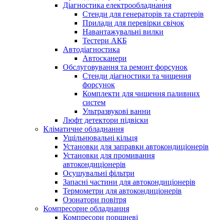
Діагностика електрообладнання
Стенди для генераторів та стартерів
Прилади для перевірки свічок
Навантажувальні вилки
Тестери АКБ
Автодіагностика
Автосканери
Обслуговування та ремонт форсунок
Стенди діагностики та чищення
форсунок
Комплекти для чищення паливних
систем
Ультразвукові ванни
Люфт детектори підвіски
Кліматичне обладнання
Ущільнювальні кільця
Установки для заправки автокондиціонерів
Установки для промивання
автокондиціонерів
Осушувальні фільтри
Запасні частини для автокондиціонерів
Термометри для автокондиціонерів
Озонатори повітря
Компресорне обладнання
Компресори поршневі