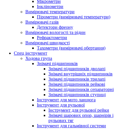
Мікрометри
Інклінометри
Вимірювачі температури
Пірометри (вимірювачі температури)
Вимірювачі газів
Детектори фреону
Вимірювачі вологості та рідин
Рефрактометри
Вимірювачі швидкості
Тахометри (вимірювачі обертання)
Спец інструмент
Ходова група
Знімачі підшипників
Знімачі підшипників дволапі
Знімачі внутрішніх підшипників
Знімачі підшипників трилапі
Знімачі підшипників рейкові
Знімачі підшипників сепараторні
Знімачі підшипників ступиці
Інструмент для мото ланцюга
Інструмент для рульової
Інструмент для рульової рейки
Знімачі шарових опор, шарнірів і
рульових тяг
Інструмент для гальмівної системи