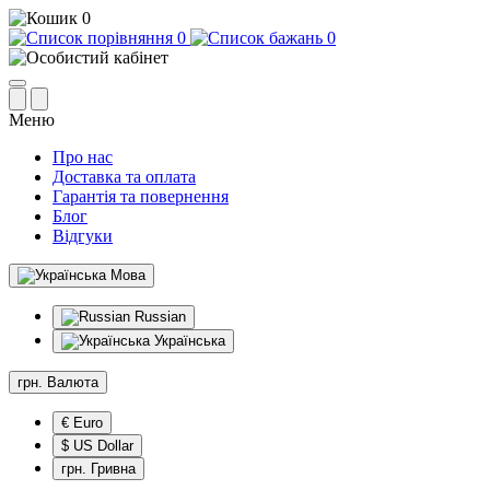
0
0
0
Меню
Про нас
Доставка та оплата
Гарантія та повернення
Блог
Відгуки
Мова
Russian
Українська
грн.
Валюта
€ Euro
$ US Dollar
грн. Гривна