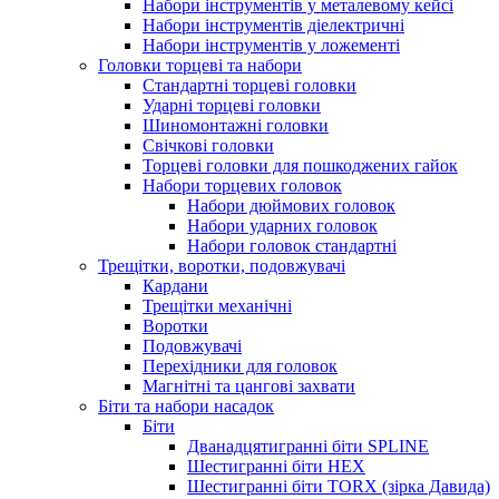
Набори інструментів у металевому кейсі
Набори інструментів діелектричні
Набори інструментів у ложементі
Головки торцеві та набори
Стандартні торцеві головки
Ударні торцеві головки
Шиномонтажні головки
Свічкові головки
Торцеві головки для пошкоджених гайок
Набори торцевих головок
Набори дюймових головок
Набори ударних головок
Набори головок стандартні
Трещітки, воротки, подовжувачі
Кардани
Трещітки механічні
Воротки
Подовжувачі
Перехідники для головок
Магнітні та цангові захвати
Біти та набори насадок
Біти
Дванадцятигранні біти SPLINE
Шестигранні біти HEX
Шестигранні біти TORX (зірка Давида)