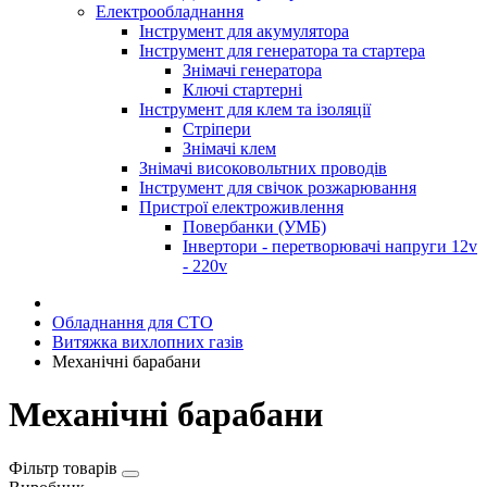
Електрообладнання
Інструмент для акумулятора
Інструмент для генератора та стартера
Знімачі генератора
Ключі стартерні
Інструмент для клем та ізоляції
Стріпери
Знімачі клем
Знімачі високовольтних проводів
Інструмент для свічок розжарювання
Пристрої електроживлення
Повербанки (УМБ)
Інвертори - перетворювачі напруги 12v
- 220v
Обладнання для СТО
Витяжка вихлопних газів
Механічні барабани
Механічні барабани
Фільтр товарів