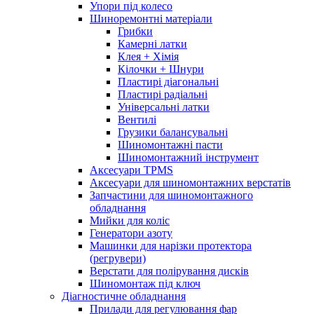
Упори під колесо
Шиноремонтні матеріали
Грибки
Камерні латки
Клея + Хімія
Кілочки + Шнури
Пластирі діагональні
Пластирі радіальні
Універсальні латки
Вентилі
Грузики балансувальні
Шиномонтажні пасти
Шиномонтажний інструмент
Аксесуари TPMS
Аксесуари для шиномонтажних верстатів
Запчастини для шиномонтажного
обладнання
Мийки для коліс
Генератори азоту
Машинки для нарізки протектора
(регрувери)
Верстати для полірування дисків
Шиномонтаж під ключ
Діагностичне обладнання
Прилади для регулювання фар