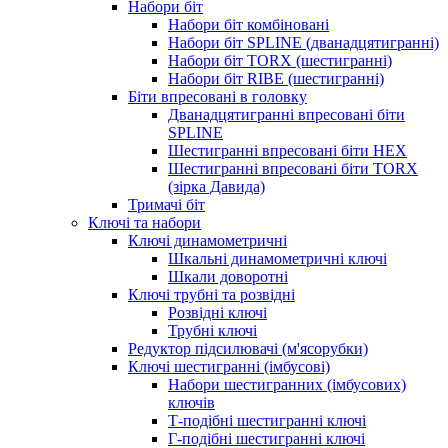
Набори біт
Набори біт комбіновані
Набори біт SPLINE (дванадцятигранні)
Набори біт TORX (шестигранні)
Набори біт RIBE (шестигранні)
Біти впресовані в головку
Дванадцятигранні впресовані біти
SPLINE
Шестигранні впресовані біти HEX
Шестигранні впресовані біти TORX
(зірка Давида)
Тримачі біт
Ключі та набори
Ключі динамометричні
Шкальні динамометричні ключі
Шкали доворотні
Ключі трубні та розвідні
Розвідні ключі
Трубні ключі
Редуктор підсилювачі (м'ясорубки)
Ключі шестигранні (імбусові)
Набори шестигранних (імбусових)
ключів
Т-подібні шестигранні ключі
Г-подібні шестигранні ключі