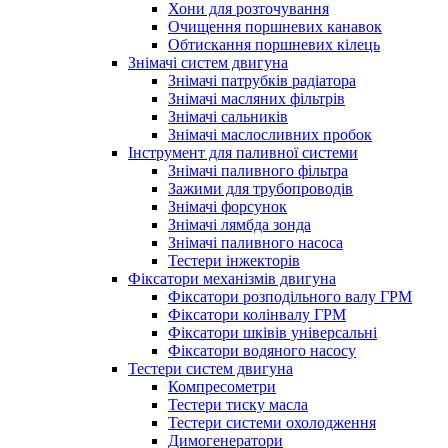
Хони для розточування
Очищення поршневих канавок
Обтискання поршневих кілець
Знімачі систем двигуна
Знімачі патрубків радіатора
Знімачі масляних фільтрів
Знімачі сальників
Знімачі маслосливних пробок
Інструмент для паливної системи
Знімачі паливного фільтра
Зажими для трубопроводів
Знімачі форсунок
Знімачі лямбда зонда
Знімачі паливного насоса
Тестери інжекторів
Фіксатори механізмів двигуна
Фіксатори розподільного валу ГРМ
Фіксатори колінвалу ГРМ
Фіксатори шківів універсальні
Фіксатори водяного насосу
Тестери систем двигуна
Компресометри
Тестери тиску масла
Тестери системи охолодження
Димогенератори