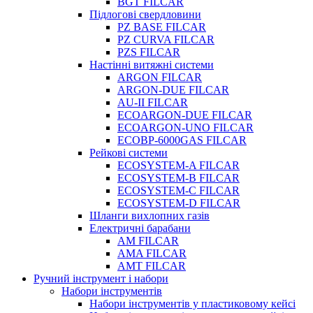
BGT FILCAR
Підлогові свердловини
PZ BASE FILCAR
PZ CURVA FILCAR
PZS FILCAR
Настінні витяжні системи
ARGON FILCAR
ARGON-DUE FILCAR
AU-II FILCAR
ECOARGON-DUE FILCAR
ECOARGON-UNO FILCAR
ECOBP-6000GAS FILCAR
Рейкові системи
ECOSYSTEM-A FILCAR
ECOSYSTEM-B FILCAR
ECOSYSTEM-C FILCAR
ECOSYSTEM-D FILCAR
Шланги вихлопних газів
Електричні барабани
AM FILCAR
AMA FILCAR
AMT FILCAR
Ручний інструмент і набори
Набори інструментів
Набори інструментів у пластиковому кейсі