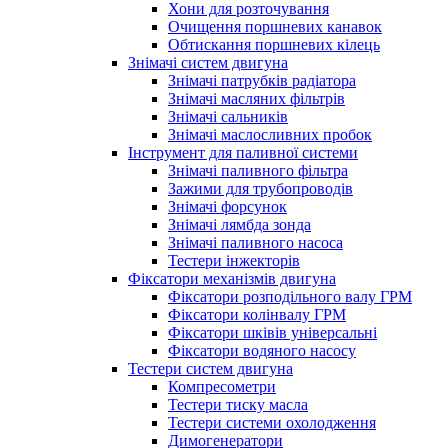
Хони для розточування
Очищення поршневих канавок
Обтискання поршневих кілець
Знімачі систем двигуна
Знімачі патрубків радіатора
Знімачі масляних фільтрів
Знімачі сальників
Знімачі маслосливних пробок
Інструмент для паливної системи
Знімачі паливного фільтра
Зажими для трубопроводів
Знімачі форсунок
Знімачі лямбда зонда
Знімачі паливного насоса
Тестери інжекторів
Фіксатори механізмів двигуна
Фіксатори розподільного валу ГРМ
Фіксатори колінвалу ГРМ
Фіксатори шківів універсальні
Фіксатори водяного насосу
Тестери систем двигуна
Компресометри
Тестери тиску масла
Тестери системи охолодження
Димогенератори