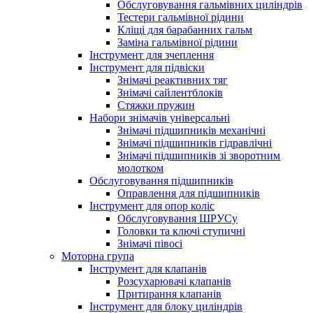
Обслуговування гальмівних циліндрів
Тестери гальмівної рідини
Кліщі для барабанних гальм
Заміна гальмівної рідини
Інструмент для зчеплення
Інструмент для підвіски
Знімачі реактивних тяг
Знімачі сайлентблоків
Стяжки пружин
Набори знімачів універсальні
Знімачі підшипників механічні
Знімачі підшипників гідравлічні
Знімачі підшипників зі зворотним
молотком
Обслуговування підшипників
Оправлення для підшипників
Інструмент для опор коліс
Обслуговування ШРУСу
Головки та ключі ступичні
Знімачі півосі
Моторна група
Інструмент для клапанів
Розсухарювачі клапанів
Притирання клапанів
Інструмент для блоку циліндрів