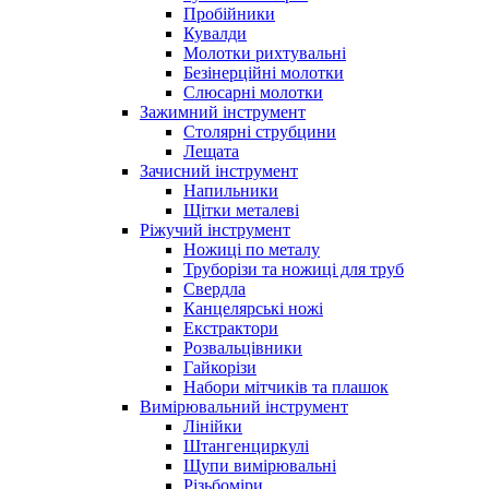
Пробійники
Кувалди
Молотки рихтувальні
Безінерційні молотки
Слюсарні молотки
Зажимний інструмент
Столярні струбцини
Лещата
Зачисний інструмент
Напильники
Щітки металеві
Ріжучий інструмент
Ножиці по металу
Труборізи та ножиці для труб
Свердла
Канцелярські ножі
Екстрактори
Розвальцівники
Гайкорізи
Набори мітчиків та плашок
Вимірювальний інструмент
Лінійки
Штангенциркулі
Щупи вимірювальні
Різьбоміри