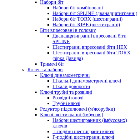
Набори біт
Набори біт комбіновані
Набори біт SPLINE (дванадцятигранні)
Набори біт TORX (шестигранні)
Набори біт RIBE (шестигранні)
Біти впресовані в головку
Дванадцятигранні впресовані біти
SPLINE
Шестигранні впресовані біти HEX
Шестигранні впресовані біти TORX
(зірка Давида)
Тримачі біт
Ключі та набори
Ключі динамометричні
Шкальні динамометричні ключі
Шкали доворотні
Ключі трубні та розвідні
Розвідні ключі
Трубні ключі
Редуктор підсилювачі (м'ясорубки)
Ключі шестигранні (імбусові)
Набори шестигранних (імбусових)
ключів
Т-подібні шестигранні ключі
Г-подібні шестигранні ключі