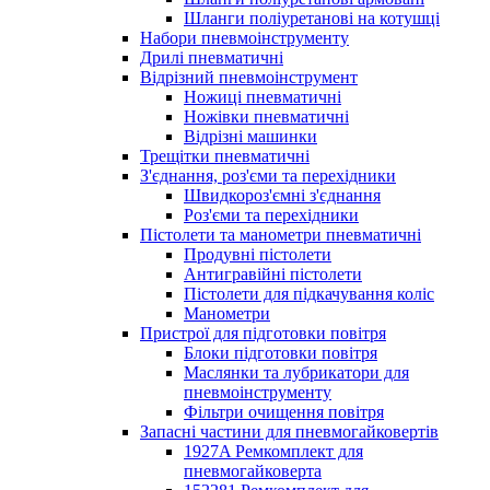
Шланги поліуретанові на котушці
Набори пневмоінструменту
Дрилі пневматичні
Відрізний пневмоінструмент
Ножиці пневматичні
Ножівки пневматичні
Відрізні машинки
Трещітки пневматичні
З'єднання, роз'єми та перехідники
Швидкороз'ємні з'єднання
Роз'єми та перехідники
Пістолети та манометри пневматичні
Продувні пістолети
Антигравійні пістолети
Пістолети для підкачування коліс
Манометри
Пристрої для підготовки повітря
Блоки підготовки повітря
Маслянки та лубрикатори для
пневмоінструменту
Фільтри очищення повітря
Запасні частини для пневмогайковертів
1927A Ремкомплект для
пневмогайковерта