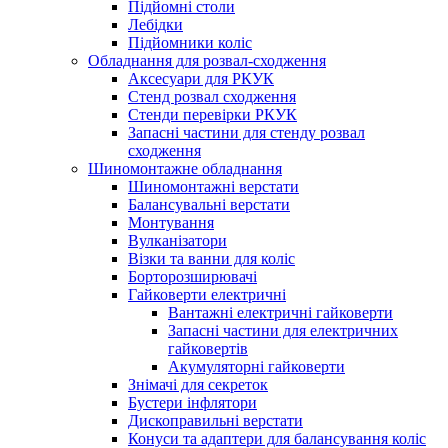
Підйомні столи
Лебідки
Підйомники коліс
Обладнання для розвал-сходження
Аксесуари для РКУК
Стенд розвал сходження
Стенди перевірки РКУК
Запасні частини для стенду розвал
сходження
Шиномонтажне обладнання
Шиномонтажні верстати
Балансувальні верстати
Монтування
Вулканізатори
Візки та ванни для коліс
Борторозширювачі
Гайковерти електричні
Вантажні електричні гайковерти
Запасні частини для електричних
гайковертів
Акумуляторні гайковерти
Знімачі для секреток
Бустери інфлятори
Дископравильні верстати
Конуси та адаптери для балансування коліс