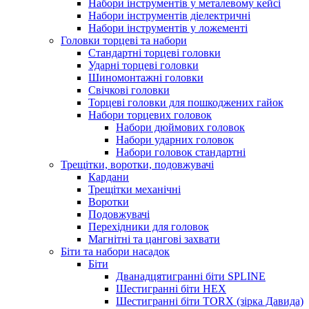
Набори інструментів у металевому кейсі
Набори інструментів діелектричні
Набори інструментів у ложементі
Головки торцеві та набори
Стандартні торцеві головки
Ударні торцеві головки
Шиномонтажні головки
Свічкові головки
Торцеві головки для пошкоджених гайок
Набори торцевих головок
Набори дюймових головок
Набори ударних головок
Набори головок стандартні
Трещітки, воротки, подовжувачі
Кардани
Трещітки механічні
Воротки
Подовжувачі
Перехідники для головок
Магнітні та цангові захвати
Біти та набори насадок
Біти
Дванадцятигранні біти SPLINE
Шестигранні біти HEX
Шестигранні біти TORX (зірка Давида)