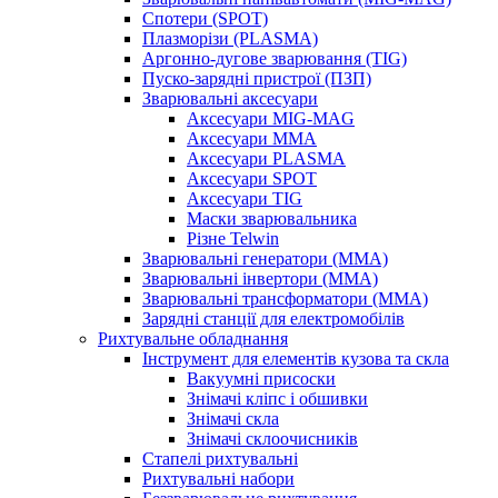
Спотери (SPOT)
Плазморізи (PLASMA)
Аргонно-дугове зварювання (TIG)
Пуско-зарядні пристрої (ПЗП)
Зварювальні аксесуари
Аксесуари MIG-MAG
Аксесуари MMA
Аксесуари PLASMA
Аксесуари SPOT
Аксесуари TIG
Маски зварювальника
Різне Telwin
Зварювальні генератори (MMA)
Зварювальні інвертори (MMA)
Зварювальні трансформатори (MMA)
Зарядні станції для електромобілів
Рихтувальне обладнання
Інструмент для елементів кузова та скла
Вакуумні присоски
Знімачі кліпс і обшивки
Знімачі скла
Знімачі склоочисників
Стапелі рихтувальні
Рихтувальні набори