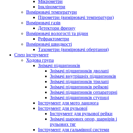
Мікрометри
Інклінометри
Вимірювачі температури
Пірометри (вимірювачі температури)
Вимірювачі газів
Детектори фреону
Вимірювачі вологості та рідин
Рефрактометри
Вимірювачі швидкості
Тахометри (вимірювачі обертання)
Спец інструмент
Ходова група
Знімачі підшипників
Знімачі підшипників дволапі
Знімачі внутрішніх підшипників
Знімачі підшипників трилапі
Знімачі підшипників рейкові
Знімачі підшипників сепараторні
Знімачі підшипників ступиці
Інструмент для мото ланцюга
Інструмент для рульової
Інструмент для рульової рейки
Знімачі шарових опор, шарнірів і
рульових тяг
Інструмент для гальмівної системи