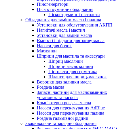
Піногенератори
Піскоструминне обладнання
Піскоструминні пістолети
Обладнання для заміни масла і палива
Установки для обслуговування АКПП
Нагнітачі масла і мастил
Установки для заміни масла
Ємності і піддони для зливу масла
Насоси для бочок
Маслянки
Шприци для мастила та аксесуари
Шприц маслянки
Шприци маслозаливні
Пістолети для герметика
Шланги для шприц-маслянок
Воронки для заливки масла
Роздача масла
Запасні частини для маслозамінних
установок та насосів
Комп'ютерна роздача масла
Насоси для перекачування AdBlue
Насоси для перекачування палива
Роздача гальмівної рідини
Зварювальне та зарядне обладнання
Зварювальні напівавтомати (MIG-MAG)