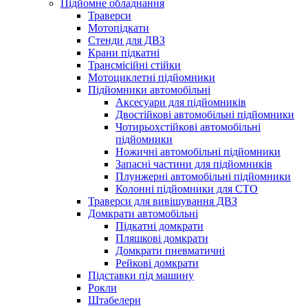
Підйомне обладнання
Траверси
Мотопідкати
Стенди для ДВЗ
Крани підкатні
Трансмісійні стійки
Мотоциклетні підйомники
Підйомники автомобільні
Аксесуари для підйомників
Двостійкові автомобільні підйомники
Чотирьохстійкові автомобільні
підйомники
Ножичні автомобільні підйомники
Запасні частини для підйомників
Плунжерні автомобільні підйомники
Колонні підйомники для СТО
Траверси для вивішування ДВЗ
Домкрати автомобільні
Підкатні домкрати
Пляшкові домкрати
Домкрати пневматичні
Рейкові домкрати
Підставки під машину
Рокли
Штабелери