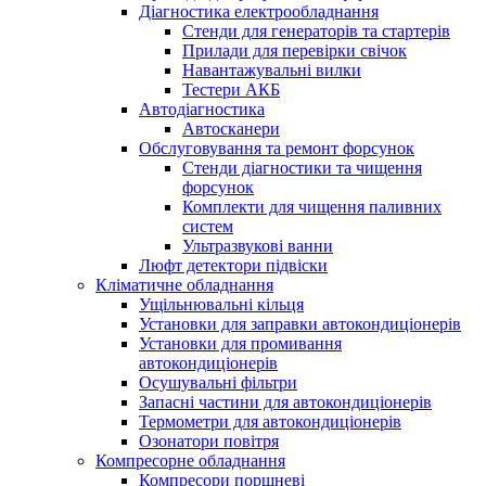
Діагностика електрообладнання
Стенди для генераторів та стартерів
Прилади для перевірки свічок
Навантажувальні вилки
Тестери АКБ
Автодіагностика
Автосканери
Обслуговування та ремонт форсунок
Стенди діагностики та чищення
форсунок
Комплекти для чищення паливних
систем
Ультразвукові ванни
Люфт детектори підвіски
Кліматичне обладнання
Ущільнювальні кільця
Установки для заправки автокондиціонерів
Установки для промивання
автокондиціонерів
Осушувальні фільтри
Запасні частини для автокондиціонерів
Термометри для автокондиціонерів
Озонатори повітря
Компресорне обладнання
Компресори поршневі