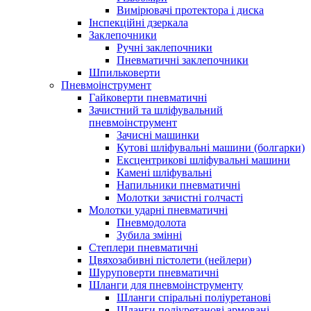
Вимірювачі протектора і диска
Інспекційні дзеркала
Заклепочники
Ручні заклепочники
Пневматичні заклепочники
Шпильковерти
Пневмоінструмент
Гайковерти пневматичні
Зачистний та шліфувальний
пневмоінструмент
Зачисні машинки
Кутові шліфувальні машини (болгарки)
Ексцентрикові шліфувальні машини
Камені шліфувальні
Напильники пневматичні
Молотки зачистні голчасті
Молотки ударні пневматичні
Пневмодолота
Зубила змінні
Степлери пневматичні
Цвяхозабивні пістолети (нейлери)
Шуруповерти пневматичні
Шланги для пневмоінструменту
Шланги спіральні поліуретанові
Шланги поліуретанові армовані