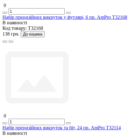
0
Набір прецизійних викруток у футлярі, 6 пр. AmPro T32168
В наявності
Код товару:
T32168
138 грн.
До кошика
0
Набір прецизійних викруток та біт, 24 пр. AmPro T32114
В наявності