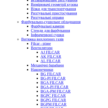
Беззварювальне рихтування
Вимірювачі геометрії кузова
Візки для транспортування
Рихтувальні пристосування
Рихтувальні оправи
Фарбувально-сушильне обладнання
Фарбувальні камери
Стенди для фарбування
Інфрачервоні сушки
Витяжка вихлопних газів
Filcar - різне
Вентилятори
AJ FILCAR
AK FILCAR
AL FILCAR
Механічні барабани
Наконечники
BG FILCAR
BG-PI FILCAR
BGA FILCAR
BGA-PI FILCAR
BGA-PM FILCAR
BGPC FILCAR
BGPG FILCAR
BGPM FILCAR