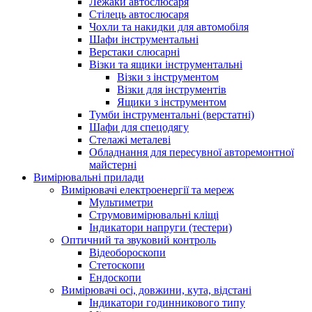
Лежаки автослюсаря
Стілець автослюсаря
Чохли та накидки для автомобіля
Шафи інструментальні
Верстаки слюсарні
Візки та ящики інструментальні
Візки з інструментом
Візки для інструментів
Ящики з інструментом
Тумби інструментальні (верстатні)
Шафи для спецодягу
Стелажі металеві
Обладнання для пересувної авторемонтної
майстерні
Вимірювальні прилади
Вимірювачі електроенергії та мереж
Мультиметри
Струмовимірювальні кліщі
Індикатори напруги (тестери)
Оптичний та звуковий контроль
Відеобороскопи
Стетоскопи
Ендоскопи
Вимірювачі осі, довжини, кута, відстані
Індикатори годинникового типу