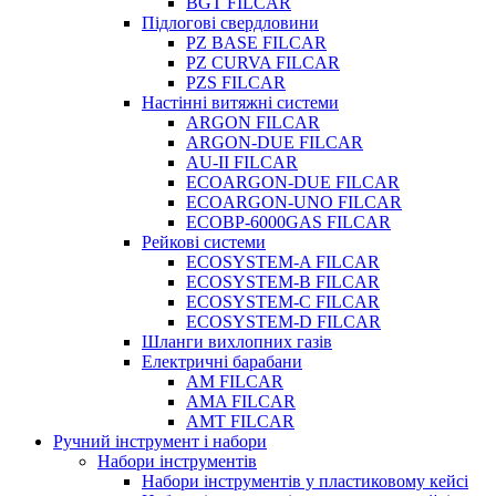
BGT FILCAR
Підлогові свердловини
PZ BASE FILCAR
PZ CURVA FILCAR
PZS FILCAR
Настінні витяжні системи
ARGON FILCAR
ARGON-DUE FILCAR
AU-II FILCAR
ECOARGON-DUE FILCAR
ECOARGON-UNO FILCAR
ECOBP-6000GAS FILCAR
Рейкові системи
ECOSYSTEM-A FILCAR
ECOSYSTEM-B FILCAR
ECOSYSTEM-C FILCAR
ECOSYSTEM-D FILCAR
Шланги вихлопних газів
Електричні барабани
AM FILCAR
AMA FILCAR
AMT FILCAR
Ручний інструмент і набори
Набори інструментів
Набори інструментів у пластиковому кейсі