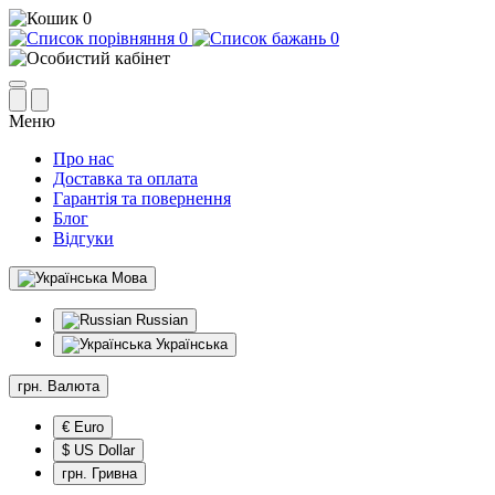
0
0
0
Меню
Про нас
Доставка та оплата
Гарантія та повернення
Блог
Відгуки
Мова
Russian
Українська
грн.
Валюта
€ Euro
$ US Dollar
грн. Гривна