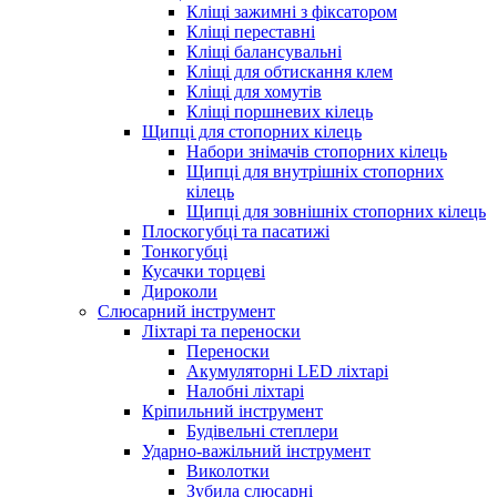
Кліщі зажимні з фіксатором
Кліщі переставні
Кліщі балансувальні
Кліщі для обтискання клем
Кліщі для хомутів
Кліщі поршневих кілець
Щипці для стопорних кілець
Набори знімачів стопорних кілець
Щипці для внутрішніх стопорних
кілець
Щипці для зовнішніх стопорних кілець
Плоскогубці та пасатижі
Тонкогубці
Кусачки торцеві
Дироколи
Слюсарний інструмент
Ліхтарі та переноски
Переноски
Акумуляторні LED ліхтарі
Налобні ліхтарі
Кріпильний інструмент
Будівельні степлери
Ударно-важільний інструмент
Виколотки
Зубила слюсарні