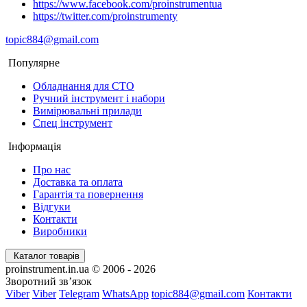
https://www.facebook.com/proinstrumentua
https://twitter.com/proinstrumenty
topic884@gmail.com
Популярне
Обладнання для СТО
Ручний інструмент і набори
Вимірювальні прилади
Спец інструмент
Інформація
Про нас
Доставка та оплата
Гарантія та повернення
Відгуки
Контакти
Виробники
Каталог товарів
proinstrument.in.ua © 2006 - 2026
Зворотний зв’язок
Viber
Viber
Telegram
WhatsApp
topic884@gmail.com
Контакти