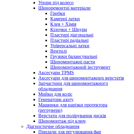
Упори під колесо
Шиноремонтні матеріали
Грибки
Камерні латки
Клея + Хімія
Кілочки + Шнури
Пластирі діагональні
Пластирі радіальні
Універсальні латки
Вентилі
Грузики балансувальні
Шиномонтажні пасти
Шиномонтажний інструмент
Аксесуари TPMS
Аксесуари для шиномонтажних верстатів
Запчастини для шиномонтажного
обладнання
Мийки для коліс
Генератори азоту
Машинки для нарізки протектора
(регрувери)
Верстати для полірування дисків
Шиномонтаж під ключ
Діагностичне обладнання
Прилади для регулювання фар