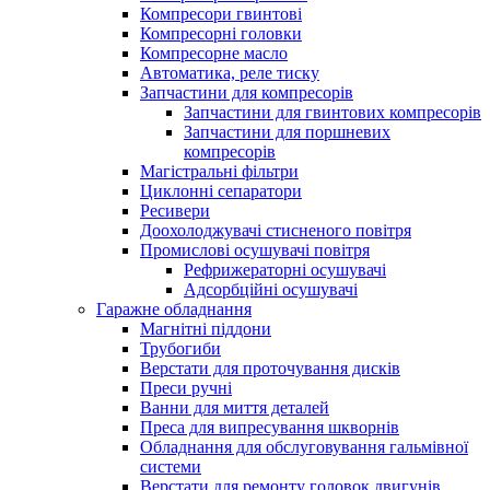
Компресори гвинтові
Компресорні головки
Компресорне масло
Автоматика, реле тиску
Запчастини для компресорів
Запчастини для гвинтових компресорів
Запчастини для поршневих
компресорів
Магістральні фільтри
Циклонні сепаратори
Ресивери
Доохолоджувачі стисненого повітря
Промислові осушувачі повітря
Рефрижераторні осушувачі
Адсорбційні осушувачі
Гаражне обладнання
Магнітні піддони
Трубогиби
Верстати для проточування дисків
Преси ручні
Ванни для миття деталей
Преса для випресування шкворнів
Обладнання для обслуговування гальмівної
системи
Верстати для ремонту головок двигунів