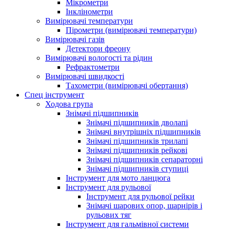
Мікрометри
Інклінометри
Вимірювачі температури
Пірометри (вимірювачі температури)
Вимірювачі газів
Детектори фреону
Вимірювачі вологості та рідин
Рефрактометри
Вимірювачі швидкості
Тахометри (вимірювачі обертання)
Спец інструмент
Ходова група
Знімачі підшипників
Знімачі підшипників дволапі
Знімачі внутрішніх підшипників
Знімачі підшипників трилапі
Знімачі підшипників рейкові
Знімачі підшипників сепараторні
Знімачі підшипників ступиці
Інструмент для мото ланцюга
Інструмент для рульової
Інструмент для рульової рейки
Знімачі шарових опор, шарнірів і
рульових тяг
Інструмент для гальмівної системи