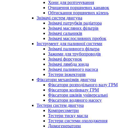
Хони для розточування
Очищення поршневих канавок
Обтискання поршневих кілець
Знімачі систем двигуна
Знімачі патрубків радіатора
Знімачі масляних фільтрів
Знімачі сальників
Знімачі маслосливних пробок
Інструмент для паливної системи
Знімачі паливного фільтра
Зажими для трубопроводів
Знімачі форсунок
Знімачі лямбда зонда
Знімачі паливного насоса
Тестери інжекторів
Фіксатори механізмів двигуна
Фіксатори розподільного валу ГРМ
Фіксатори колінвалу ГРМ
Фіксатори шківів універсальні
Фіксатори водяного насосу
Тестери систем двигуна
Компресометри
Тестери тиску масла
Тестери системи охолодження
Димогенератори