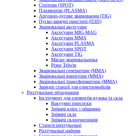
Спотери (SPOT)
Плазморізи (PLASMA)
Аргонно-дугове зварювання (TIG)
Пуско-зарядні пристрої (ПЗП)
Зварювальні аксесуари
Аксесуари MIG-MAG
Аксесуари MMA
Аксесуари PLASMA
Аксесуари SPOT
Аксесуари TIG
Маски зварювальника
Різне Telwin
Зварювальні генератори (MMA)
Зварювальні інвертори (MMA)
Зварювальні трансформатори (MMA)
Зарядні станції для електромобілів
Рихтувальне обладнання
Інструмент для елементів кузова та скла
Вакуумні присоски
Знімачі кліпс і обшивки
Знімачі скла
Знімачі склоочисників
Стапелі рихтувальні
Рихтувальні набори