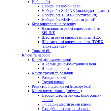
Набори біт
Набори біт комбіновані
Набори біт SPLINE (дванадцятигранні)
Набори біт TORX (шестигранні)
Набори біт RIBE (шестигранні)
Біти впресовані в головку
Дванадцятигранні впресовані біти
SPLINE
Шестигранні впресовані біти HEX
Шестигранні впресовані біти TORX
(зірка Давида)
Тримачі біт
Ключі та набори
Ключі динамометричні
Шкальні динамометричні ключі
Шкали доворотні
Ключі трубні та розвідні
Розвідні ключі
Трубні ключі
Редуктор підсилювачі (м'ясорубки)
Ключі шестигранні (імбусові)
Набори шестигранних (імбусових)
ключів
Т-подібні шестигранні ключі
Г-подібні шестигранні ключі