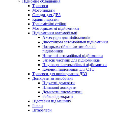
Підйомне обладнання
Траверси
Мотопідкати
Стенди для ДВЗ
Крани підкатні
Трансмісійні стійки
Мотоциклетні підйомники
Підйомники автомобільні
Аксесуари для підйомників
Двостійкові автомобільні підйомники
Чотирьохстійкові автомобільні
підйомники
Ножичні автомобільні підйомники
Запасні частини для підйомників
Плунжерні автомобільні підйомники
Колонні підйомники для СТО
Траверси для вивішування ДВЗ
Домкрати автомобільні
Підкатні домкрати
Пляшкові домкрати
Домкрати пневматичні
Рейкові домкрати
Підставки під машину
Рокли
Штабелери