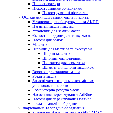
Піногенератори
Піскоструминне обладнання
Піскоструминні пістолети
Обладнання для заміни масла і палива
Установки для обслуговування АКПП
Нагнітачі масла і мастил
Установки для заміни масла
Ємності і піддони для зливу масла
Насоси для бочок
Маслянки
Шприци для мастила та аксесуари
Шприц маслянки
Шприци маслозаливні
Пістолети для герметика
Шланги для шприц-маслянок
Воронки для заливки масла
Роздача масла
Запасні частини для маслозамінних
установок та насосів
Комп'ютерна роздача масла
Насоси для перекачування AdBlue
Насоси для перекачування палива
Роздача гальмівної рідини
Зварювальне та зарядне обладнання
Зварювальні напівавтомати (MIG-MAG)