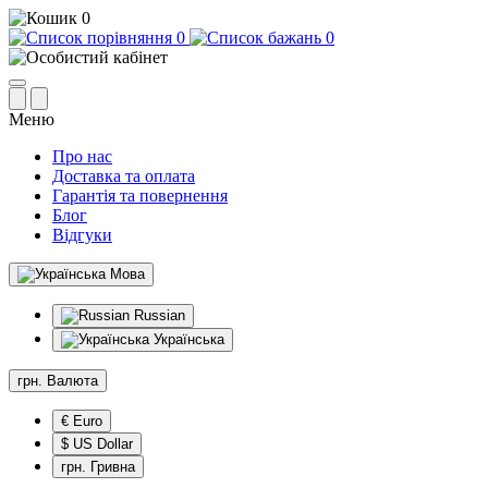
0
0
0
Меню
Про нас
Доставка та оплата
Гарантія та повернення
Блог
Відгуки
Мова
Russian
Українська
грн.
Валюта
€ Euro
$ US Dollar
грн. Гривна