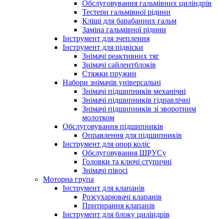
Обслуговування гальмівних циліндрів
Тестери гальмівної рідини
Кліщі для барабанних гальм
Заміна гальмівної рідини
Інструмент для зчеплення
Інструмент для підвіски
Знімачі реактивних тяг
Знімачі сайлентблоків
Стяжки пружин
Набори знімачів універсальні
Знімачі підшипників механічні
Знімачі підшипників гідравлічні
Знімачі підшипників зі зворотним
молотком
Обслуговування підшипників
Оправлення для підшипників
Інструмент для опор коліс
Обслуговування ШРУСу
Головки та ключі ступичні
Знімачі півосі
Моторна група
Інструмент для клапанів
Розсухарювачі клапанів
Притирання клапанів
Інструмент для блоку циліндрів