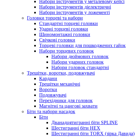
Набори інструментів у металевому кейсі
Набори інструментів діелектричні
Набори інструментів у ложементі
Головки торцеві та набори
Стандартні торцеві головки
Ударні торцеві головки
Шиномонтажні головки
Свічкові головки
Торцеві головки для пошкоджених гайок
Набори торцевих головок
Набори дюймових головок
Набори ударних головок
Набори головок стандартні
Трещітки, воротки, подовжувачі
Кардани
Трещітки механічні
Воротки
Подовжувачі
Перехідники для головок
Магнітні та цангові захвати
Біти та набори насадок
Біти
Дванадцятигранні біти SPLINE
Шестигранні біти HEX
Шестигранні біти TORX (зірка Давида)