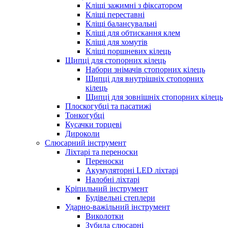
Кліщі зажимні з фіксатором
Кліщі переставні
Кліщі балансувальні
Кліщі для обтискання клем
Кліщі для хомутів
Кліщі поршневих кілець
Щипці для стопорних кілець
Набори знімачів стопорних кілець
Щипці для внутрішніх стопорних
кілець
Щипці для зовнішніх стопорних кілець
Плоскогубці та пасатижі
Тонкогубці
Кусачки торцеві
Дироколи
Слюсарний інструмент
Ліхтарі та переноски
Переноски
Акумуляторні LED ліхтарі
Налобні ліхтарі
Кріпильний інструмент
Будівельні степлери
Ударно-важільний інструмент
Виколотки
Зубила слюсарні