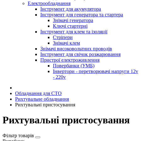
Електрообладнання
Інструмент для акумулятора
Інструмент для генератора та стартера
Знімачі генератора
Ключі стартерні
Інструмент для клем та ізоляції
Стріпери
Знімачі клем
Знімачі високовольтних проводів
Інструмент для свічок розжарювання
Пристрої електроживлення
Повербанки (УМБ)
Інвертори - перетворювачі напруги 12v
- 220v
Обладнання для СТО
Рихтувальне обладнання
Рихтувальні пристосування
Рихтувальні пристосування
Фільтр товарів