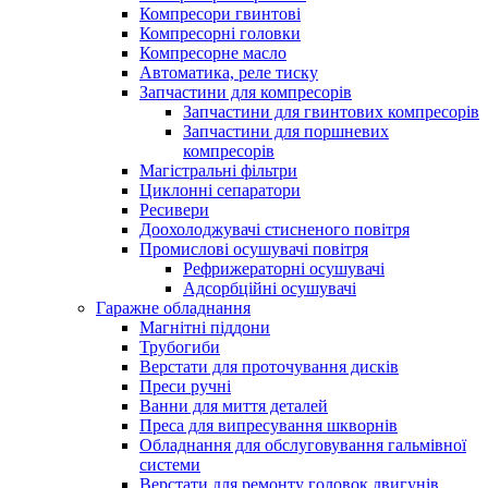
Компресори гвинтові
Компресорні головки
Компресорне масло
Автоматика, реле тиску
Запчастини для компресорів
Запчастини для гвинтових компресорів
Запчастини для поршневих
компресорів
Магістральні фільтри
Циклонні сепаратори
Ресивери
Доохолоджувачі стисненого повітря
Промислові осушувачі повітря
Рефрижераторні осушувачі
Адсорбційні осушувачі
Гаражне обладнання
Магнітні піддони
Трубогиби
Верстати для проточування дисків
Преси ручні
Ванни для миття деталей
Преса для випресування шкворнів
Обладнання для обслуговування гальмівної
системи
Верстати для ремонту головок двигунів