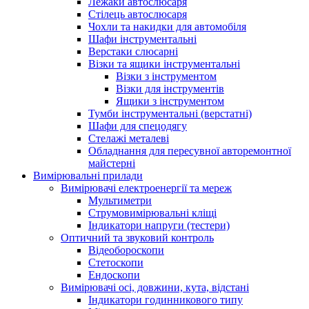
Лежаки автослюсаря
Стілець автослюсаря
Чохли та накидки для автомобіля
Шафи інструментальні
Верстаки слюсарні
Візки та ящики інструментальні
Візки з інструментом
Візки для інструментів
Ящики з інструментом
Тумби інструментальні (верстатні)
Шафи для спецодягу
Стелажі металеві
Обладнання для пересувної авторемонтної
майстерні
Вимірювальні прилади
Вимірювачі електроенергії та мереж
Мультиметри
Струмовимірювальні кліщі
Індикатори напруги (тестери)
Оптичний та звуковий контроль
Відеобороскопи
Стетоскопи
Ендоскопи
Вимірювачі осі, довжини, кута, відстані
Індикатори годинникового типу