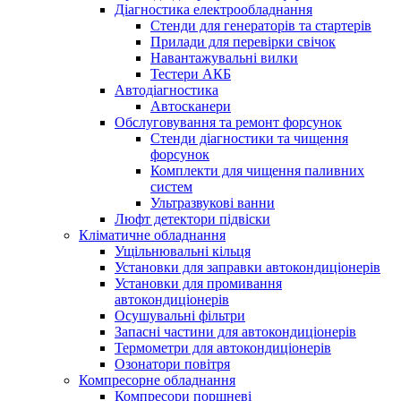
Діагностика електрообладнання
Стенди для генераторів та стартерів
Прилади для перевірки свічок
Навантажувальні вилки
Тестери АКБ
Автодіагностика
Автосканери
Обслуговування та ремонт форсунок
Стенди діагностики та чищення
форсунок
Комплекти для чищення паливних
систем
Ультразвукові ванни
Люфт детектори підвіски
Кліматичне обладнання
Ущільнювальні кільця
Установки для заправки автокондиціонерів
Установки для промивання
автокондиціонерів
Осушувальні фільтри
Запасні частини для автокондиціонерів
Термометри для автокондиціонерів
Озонатори повітря
Компресорне обладнання
Компресори поршневі