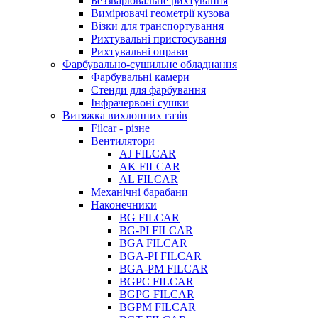
Беззварювальне рихтування
Вимірювачі геометрії кузова
Візки для транспортування
Рихтувальні пристосування
Рихтувальні оправи
Фарбувально-сушильне обладнання
Фарбувальні камери
Стенди для фарбування
Інфрачервоні сушки
Витяжка вихлопних газів
Filcar - різне
Вентилятори
AJ FILCAR
AK FILCAR
AL FILCAR
Механічні барабани
Наконечники
BG FILCAR
BG-PI FILCAR
BGA FILCAR
BGA-PI FILCAR
BGA-PM FILCAR
BGPC FILCAR
BGPG FILCAR
BGPM FILCAR