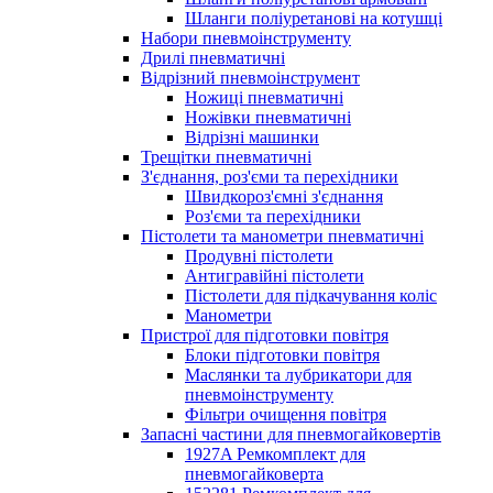
Шланги поліуретанові на котушці
Набори пневмоінструменту
Дрилі пневматичні
Відрізний пневмоінструмент
Ножиці пневматичні
Ножівки пневматичні
Відрізні машинки
Трещітки пневматичні
З'єднання, роз'єми та перехідники
Швидкороз'ємні з'єднання
Роз'єми та перехідники
Пістолети та манометри пневматичні
Продувні пістолети
Антигравійні пістолети
Пістолети для підкачування коліс
Манометри
Пристрої для підготовки повітря
Блоки підготовки повітря
Маслянки та лубрикатори для
пневмоінструменту
Фільтри очищення повітря
Запасні частини для пневмогайковертів
1927A Ремкомплект для
пневмогайковерта