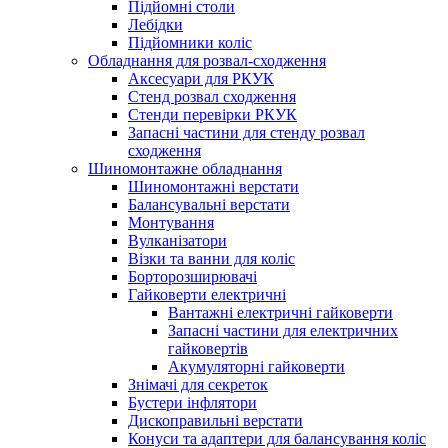
Підйомні столи
Лебідки
Підйомники коліс
Обладнання для розвал-сходження
Аксесуари для РКУК
Стенд розвал сходження
Стенди перевірки РКУК
Запасні частини для стенду розвал
сходження
Шиномонтажне обладнання
Шиномонтажні верстати
Балансувальні верстати
Монтування
Вулканізатори
Візки та ванни для коліс
Борторозширювачі
Гайковерти електричні
Вантажні електричні гайковерти
Запасні частини для електричних
гайковертів
Акумуляторні гайковерти
Знімачі для секреток
Бустери інфлятори
Дископравильні верстати
Конуси та адаптери для балансування коліс