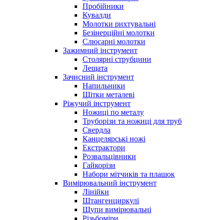
Пробійники
Кувалди
Молотки рихтувальні
Безінерційні молотки
Слюсарні молотки
Зажимний інструмент
Столярні струбцини
Лещата
Зачисний інструмент
Напильники
Щітки металеві
Ріжучий інструмент
Ножиці по металу
Труборізи та ножиці для труб
Свердла
Канцелярські ножі
Екстрактори
Розвальцівники
Гайкорізи
Набори мітчиків та плашок
Вимірювальний інструмент
Лінійки
Штангенциркулі
Щупи вимірювальні
Різьбоміри