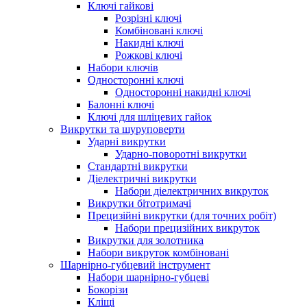
Ключі гайкові
Розрізні ключі
Комбіновані ключі
Накидні ключі
Рожкові ключі
Набори ключів
Односторонні ключі
Односторонні накидні ключі
Балонні ключі
Ключі для шліцевих гайок
Викрутки та шуруповерти
Ударні викрутки
Ударно-поворотні викрутки
Стандартні викрутки
Діелектричні викрутки
Набори діелектричних викруток
Викрутки бітотримачі
Прецизійні викрутки (для точних робіт)
Набори прецизійних викруток
Викрутки для золотника
Набори викруток комбіновані
Шарнірно-губцевий інструмент
Набори шарнірно-губцеві
Бокорізи
Кліщі