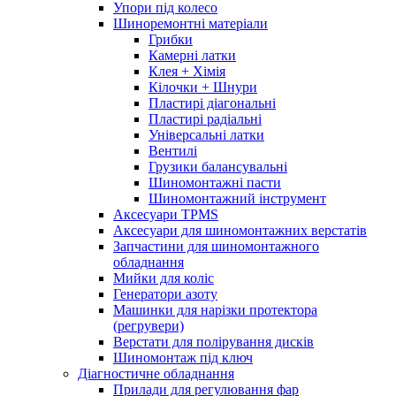
Упори під колесо
Шиноремонтні матеріали
Грибки
Камерні латки
Клея + Хімія
Кілочки + Шнури
Пластирі діагональні
Пластирі радіальні
Універсальні латки
Вентилі
Грузики балансувальні
Шиномонтажні пасти
Шиномонтажний інструмент
Аксесуари TPMS
Аксесуари для шиномонтажних верстатів
Запчастини для шиномонтажного
обладнання
Мийки для коліс
Генератори азоту
Машинки для нарізки протектора
(регрувери)
Верстати для полірування дисків
Шиномонтаж під ключ
Діагностичне обладнання
Прилади для регулювання фар