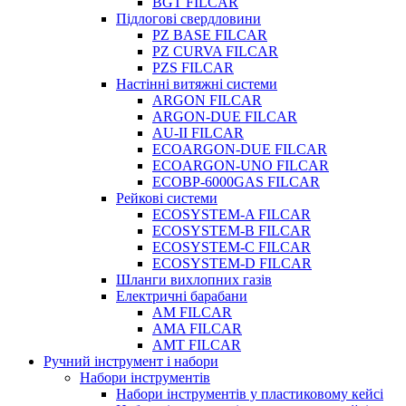
BGT FILCAR
Підлогові свердловини
PZ BASE FILCAR
PZ CURVA FILCAR
PZS FILCAR
Настінні витяжні системи
ARGON FILCAR
ARGON-DUE FILCAR
AU-II FILCAR
ECOARGON-DUE FILCAR
ECOARGON-UNO FILCAR
ECOBP-6000GAS FILCAR
Рейкові системи
ECOSYSTEM-A FILCAR
ECOSYSTEM-B FILCAR
ECOSYSTEM-C FILCAR
ECOSYSTEM-D FILCAR
Шланги вихлопних газів
Електричні барабани
AM FILCAR
AMA FILCAR
AMT FILCAR
Ручний інструмент і набори
Набори інструментів
Набори інструментів у пластиковому кейсі