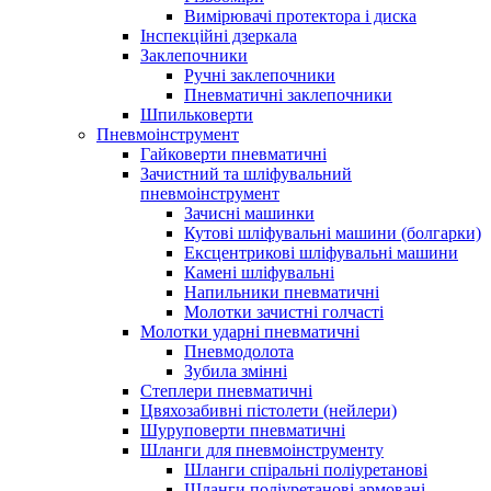
Вимірювачі протектора і диска
Інспекційні дзеркала
Заклепочники
Ручні заклепочники
Пневматичні заклепочники
Шпильковерти
Пневмоінструмент
Гайковерти пневматичні
Зачистний та шліфувальний
пневмоінструмент
Зачисні машинки
Кутові шліфувальні машини (болгарки)
Ексцентрикові шліфувальні машини
Камені шліфувальні
Напильники пневматичні
Молотки зачистні голчасті
Молотки ударні пневматичні
Пневмодолота
Зубила змінні
Степлери пневматичні
Цвяхозабивні пістолети (нейлери)
Шуруповерти пневматичні
Шланги для пневмоінструменту
Шланги спіральні поліуретанові
Шланги поліуретанові армовані