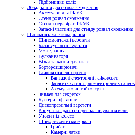
Підйомники коліс
Обладнання для розвал-сходження
Аксесуари для РКУК
Стенд розвал сходження
Стенди перевірки РКУК
Запасні частини для стенду розвал сходження
Шиномонтажне обладнання
Шиномонтажні верстати
Балансувальні верстати
Монтування
Вулканізатори
Візки та ванни для коліс
Борторозширювачі
Гайковерти електричні
Вантажні електричні гайковерти
Запасні частини для електричних гайков
Акумуляторні гайковерти
Знімачі для секреток
Бустери інфлятори
Дископравильні верстати
Конуси та адаптери для балансування коліс
Упори під колесо
Шиноремонтні матеріали
Грибки
Камерні латки