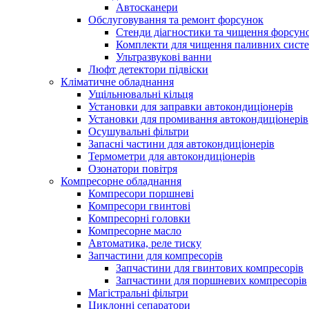
Автосканери
Обслуговування та ремонт форсунок
Стенди діагностики та чищення форсун
Комплекти для чищення паливних сист
Ультразвукові ванни
Люфт детектори підвіски
Кліматичне обладнання
Ущільнювальні кільця
Установки для заправки автокондиціонерів
Установки для промивання автокондиціонерів
Осушувальні фільтри
Запасні частини для автокондиціонерів
Термометри для автокондиціонерів
Озонатори повітря
Компресорне обладнання
Компресори поршневі
Компресори гвинтові
Компресорні головки
Компресорне масло
Автоматика, реле тиску
Запчастини для компресорів
Запчастини для гвинтових компресорів
Запчастини для поршневих компресорів
Магістральні фільтри
Циклонні сепаратори