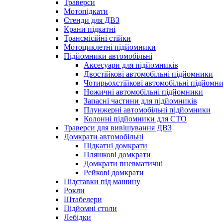
Траверси
Мотопідкати
Стенди для ДВЗ
Крани підкатні
Трансмісійні стійки
Мотоциклетні підйомники
Підйомники автомобільні
Аксесуари для підйомників
Двостійкові автомобільні підйомники
Чотирьохстійкові автомобільні підйомн
Ножичні автомобільні підйомники
Запасні частини для підйомників
Плунжерні автомобільні підйомники
Колонні підйомники для СТО
Траверси для вивішування ДВЗ
Домкрати автомобільні
Підкатні домкрати
Пляшкові домкрати
Домкрати пневматичні
Рейкові домкрати
Підставки під машину
Рокли
Штабелери
Підйомні столи
Лебідки