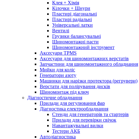
Клея + Хімія
Кілочки + Шнури
Пластирі діагональні
Пластирі радіальні
Універсальні латки
Вентилі
Грузики балансувальні
Шиномонтажні пасти
Шиномонтажний інструмент
Аксесуари TPMS
Аксесуари для шиномонтажних верстатів
Запчастини для шиномонтажного обладнання
Мийки для коліс
Генератори азоту
Машинки для нарізки протектора (регрувери)
Верстати для полірування дисків
Шиномонтаж під ключ
Діагностичне обладнання
Прилади для регулювання фар
Діагностика електрообладнання
Стенди для генераторів та стартерів
Прилади для перевірки свічок
Навантажувальні вилки
Тестери АКБ
Автодіагностика