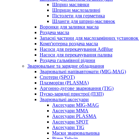
Шприц маслянки
Шприци маслозаливні
Пістолети для герметика
Шланги для шприц-маслянок
Воронки для заливки масла
Роздача масла
Запасні частини для маслозамінних установок 
Комп'ютерна роздача масла
Насоси для перекачування AdBlue
Насоси для перекачування палива
Роздача гальмівної рідини
Зварювальне та зарядне обладнання
Зварювальні напівавтомати (MIG-MAG)
Спотери (SPOT)
Плазморізи (PLASMA)
Аргонно-дугове зварювання (TIG)
Пуско-зарядні пристрої (ПЗП)
Зварювальні аксесуари
Аксесуари MIG-MAG
Аксесуари MMA
Аксесуари PLASMA
Аксесуари SPOT
Аксесуари TIG
Маски зварювальника
Різне Telwin