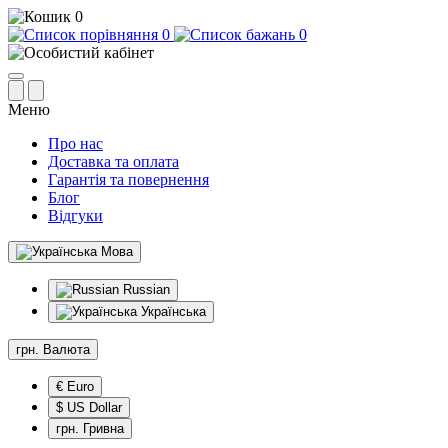
0
0
0
Меню
Про нас
Доставка та оплата
Гарантія та повернення
Блог
Відгуки
Мова
Russian
Українська
грн.
Валюта
€ Euro
$ US Dollar
грн. Гривна