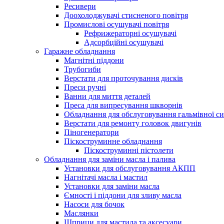
Ресивери
Доохолоджувачі стисненого повітря
Промислові осушувачі повітря
Рефрижераторні осушувачі
Адсорбційні осушувачі
Гаражне обладнання
Магнітні піддони
Трубогиби
Верстати для проточування дисків
Преси ручні
Ванни для миття деталей
Преса для випресування шкворнів
Обладнання для обслуговування гальмівної с
Верстати для ремонту головок двигунів
Піногенератори
Піскоструминне обладнання
Піскоструминні пістолети
Обладнання для заміни масла і палива
Установки для обслуговування АКПП
Нагнітачі масла і мастил
Установки для заміни масла
Ємності і піддони для зливу масла
Насоси для бочок
Маслянки
Шприци для мастила та аксесуари