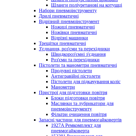
Шланги поліуретанові на котушці
Набори пневмоінструменту
Дрилі пневматичні
Відрізний пневмоінструмент
Ножиці пневматичні
Ножівки пневматичні
Відрізні машинки
Трещітки пневматичні
З'єднання, роз'єми та перехідники
Швидкороз'ємні з'єднання
Роз'єми та перехідники
Пістолети та манометри пневматичні
Продувні пістолети
Антигравійні пістолети
Пістолети для підкачування коліс
Манометри
Пристрої для підготовки повітря
Блоки підготовки повітря
Маслянки та лубрикатори для
пневмоінструменту
Фільтри очищення повітря
Запасні частини для пневмогайковертів
1927A Ремкомплект для
пневмогайковерта