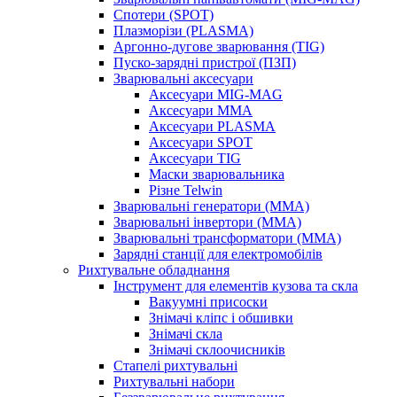
Спотери (SPOT)
Плазморізи (PLASMA)
Аргонно-дугове зварювання (TIG)
Пуско-зарядні пристрої (ПЗП)
Зварювальні аксесуари
Аксесуари MIG-MAG
Аксесуари MMA
Аксесуари PLASMA
Аксесуари SPOT
Аксесуари TIG
Маски зварювальника
Різне Telwin
Зварювальні генератори (MMA)
Зварювальні інвертори (MMA)
Зварювальні трансформатори (MMA)
Зарядні станції для електромобілів
Рихтувальне обладнання
Інструмент для елементів кузова та скла
Вакуумні присоски
Знімачі кліпс і обшивки
Знімачі скла
Знімачі склоочисників
Стапелі рихтувальні
Рихтувальні набори