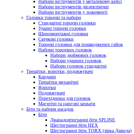
Набори інструментів у металевому кейсі
Набори інструментів діелектричні
Набори інструментів у ложементі
Головки торцеві та набори
Стандартні торцеві головки
Ударні торцеві головки
Шиномонтажні головки
Свічкові головки
Торцеві головки для пошкоджених гайок
Набори торцевих головок
Набори дюймових головок
Набори ударних головок
Набори головок стандартні
Трещітки, воротки, подовжувачі
Кардани
Трещітки механічні
Воротки
Подовжувачі
Перехідники для головок
Магнітні та цангові захвати
Біти та набори насадок
Біти
Дванадцятигранні біти SPLINE
Шестигранні біти HEX
Шестигранні біти TORX (зірка Давида)