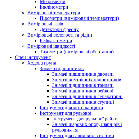
Мікрометри
Інклінометри
Вимірювачі температури
Пірометри (вимірювачі температури)
Вимірювачі газів
Детектори фреону
Вимірювачі вологості та рідин
Рефрактометри
Вимірювачі швидкості
Тахометри (вимірювачі обертання)
Спец інструмент
Ходова група
Знімачі підшипників
Знімачі підшипників дволапі
Знімачі внутрішніх підшипників
Знімачі підшипників трилапі
Знімачі підшипників рейкові
Знімачі підшипників сепараторні
Знімачі підшипників ступиці
Інструмент для мото ланцюга
Інструмент для рульової
Інструмент для рульової рейки
Знімачі шарових опор, шарнірів і
рульових тяг
Інструмент для гальмівної системи