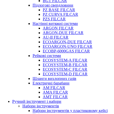
BGT FILCAR
Підлогові свердловини
PZ BASE FILCAR
PZ CURVA FILCAR
PZS FILCAR
Настінні витяжні системи
ARGON FILCAR
ARGON-DUE FILCAR
AU-II FILCAR
ECOARGON-DUE FILCAR
ECOARGON-UNO FILCAR
ECOBP-6000GAS FILCAR
Рейкові системи
ECOSYSTEM-A FILCAR
ECOSYSTEM-B FILCAR
ECOSYSTEM-C FILCAR
ECOSYSTEM-D FILCAR
Шланги вихлопних газів
Електричні барабани
AM FILCAR
AMA FILCAR
AMT FILCAR
Ручний інструмент і набори
Набори інструментів
Набори інструментів у пластиковому кейсі