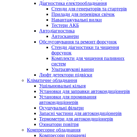
Діагностика електрообладнання
Стенди для генераторів та стартерів
Прилади для перевірки свічок
Навантажувальні вилки
Тестери АКБ
Автодіагностика
Автосканери
Обслуговування та ремонт форсунок
Стенди діагностики та чищення
форсунок
Комплекти для чищення паливних
систем
Ультразвукові ванни
Люфт детектори підвіски
Кліматичне обладнання
Ущільнювальні кільця
Установки для заправки автокондиціонерів
Установки для промивання
автокондиціонерів
Осушувальні фільтри
Запасні частини для автокондиціонерів
Термометри для автокондиціонерів
Озонатори повітря
Компресорне обладнання
Компресори поршневі