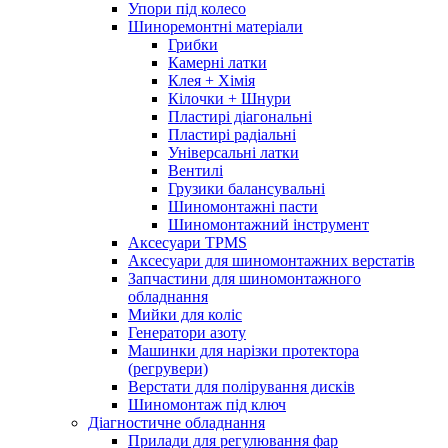
Упори під колесо
Шиноремонтні матеріали
Грибки
Камерні латки
Клея + Хімія
Кілочки + Шнури
Пластирі діагональні
Пластирі радіальні
Універсальні латки
Вентилі
Грузики балансувальні
Шиномонтажні пасти
Шиномонтажний інструмент
Аксесуари TPMS
Аксесуари для шиномонтажних верстатів
Запчастини для шиномонтажного
обладнання
Мийки для коліс
Генератори азоту
Машинки для нарізки протектора
(регрувери)
Верстати для полірування дисків
Шиномонтаж під ключ
Діагностичне обладнання
Прилади для регулювання фар