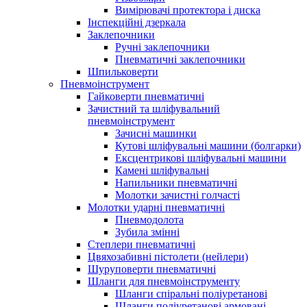
Вимірювачі протектора і диска
Інспекційні дзеркала
Заклепочники
Ручні заклепочники
Пневматичні заклепочники
Шпильковерти
Пневмоінструмент
Гайковерти пневматичні
Зачистний та шліфувальний
пневмоінструмент
Зачисні машинки
Кутові шліфувальні машини (болгарки)
Ексцентрикові шліфувальні машини
Камені шліфувальні
Напильники пневматичні
Молотки зачистні голчасті
Молотки ударні пневматичні
Пневмодолота
Зубила змінні
Степлери пневматичні
Цвяхозабивні пістолети (нейлери)
Шуруповерти пневматичні
Шланги для пневмоінструменту
Шланги спіральні поліуретанові
Шланги поліуретанові армовані