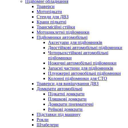
Підйомне обладнання
Траверси
Мотопідкати
Стенди для ДВЗ
Крани підкатні
Трансмісійні стійки
Мотоциклетні підйомники
Підйомники автомобільні
Аксесуари для підйомників
Двостійкові автомобільні підйомники
Чотирьохстійкові автомобільні
підйомники
Ножичні автомобільні підйомники
Запасні частини для підйомників
Плунжерні автомобільні підйомники
Колонні підйомники для СТО
Траверси для вивішування ДВЗ
Домкрати автомобільні
Підкатні домкрати
Пляшкові домкрати
Домкрати пневматичні
Рейкові домкрати
Підставки під машину
Рокли
Штабелери