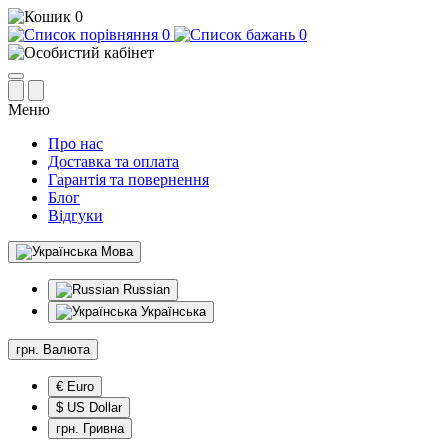
0
0
0
Меню
Про нас
Доставка та оплата
Гарантія та повернення
Блог
Відгуки
Мова
Russian
Українська
грн.
Валюта
€ Euro
$ US Dollar
грн. Гривна