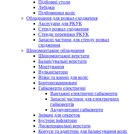
Підйомні столи
Лебідки
Підйомники коліс
Обладнання для розвал-сходження
Аксесуари для РКУК
Стенд розвал сходження
Стенди перевірки РКУК
Запасні частини для стенду розвал
сходження
Шиномонтажне обладнання
Шиномонтажні верстати
Балансувальні верстати
Монтування
Вулканізатори
Візки та ванни для коліс
Борторозширювачі
Гайковерти електричні
Вантажні електричні гайковерти
Запасні частини для електричних
гайковертів
Акумуляторні гайковерти
Знімачі для секреток
Бустери інфлятори
Дископравильні верстати
Конуси та адаптери для балансування коліс