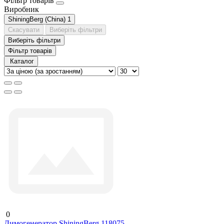
Фільтр товарів
Виробник
ShiningBerg (China)
1
Скасувати
Виберіть фільтри
Виберіть фільтри
Фільтр товарів
Каталог
0
Димогенератор ShiningBerg 118075