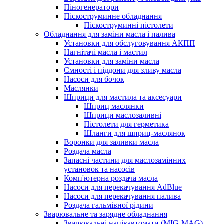
Піногенератори
Піскоструминне обладнання
Піскоструминні пістолети
Обладнання для заміни масла і палива
Установки для обслуговування АКПП
Нагнітачі масла і мастил
Установки для заміни масла
Ємності і піддони для зливу масла
Насоси для бочок
Маслянки
Шприци для мастила та аксесуари
Шприц маслянки
Шприци маслозаливні
Пістолети для герметика
Шланги для шприц-маслянок
Воронки для заливки масла
Роздача масла
Запасні частини для маслозамінних
установок та насосів
Комп'ютерна роздача масла
Насоси для перекачування AdBlue
Насоси для перекачування палива
Роздача гальмівної рідини
Зварювальне та зарядне обладнання
Зварювальні напівавтомати (MIG-MAG)