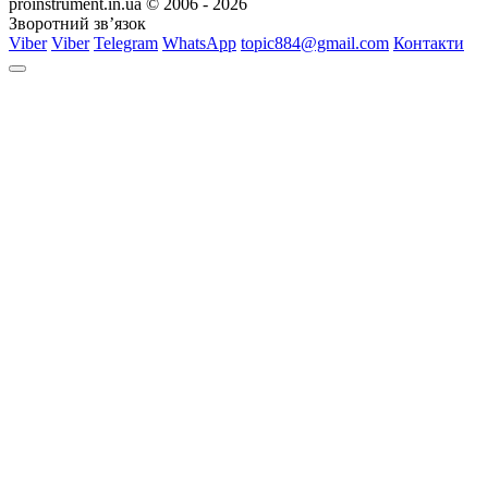
proinstrument.in.ua © 2006 - 2026
Зворотний зв’язок
Viber
Viber
Telegram
WhatsApp
topic884@gmail.com
Контакти