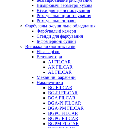
Беззварювальне рихтування
Вимірювачі геометрії кузова
Візки для транспортування
Рихтувальні пристосування
Рихтувальні оправи
Фарбувально-сушильне обладнання
Фарбувальні камери
Стенди для фарбування
Інфрачервоні сушки
Витяжка вихлопних газів
Filcar - різне
Вентилятори
AJ FILCAR
AK FILCAR
AL FILCAR
Механічні барабани
Наконечники
BG FILCAR
BG-PI FILCAR
BGA FILCAR
BGA-PI FILCAR
BGA-PM FILCAR
BGPC FILCAR
BGPG FILCAR
BGPM FILCAR