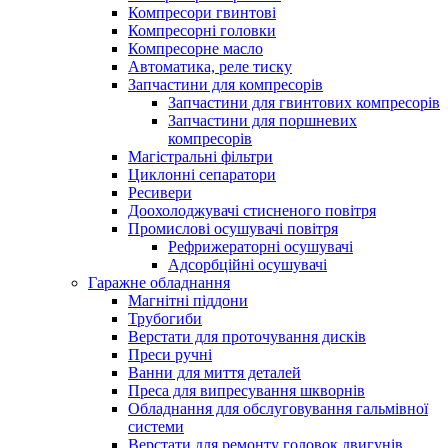
Компресори гвинтові
Компресорні головки
Компресорне масло
Автоматика, реле тиску
Запчастини для компресорів
Запчастини для гвинтових компресорів
Запчастини для поршневих
компресорів
Магістральні фільтри
Циклонні сепаратори
Ресивери
Доохолоджувачі стисненого повітря
Промислові осушувачі повітря
Рефрижераторні осушувачі
Адсорбційні осушувачі
Гаражне обладнання
Магнітні піддони
Трубогиби
Верстати для проточування дисків
Преси ручні
Ванни для миття деталей
Преса для випресування шкворнів
Обладнання для обслуговування гальмівної
системи
Верстати для ремонту головок двигунів