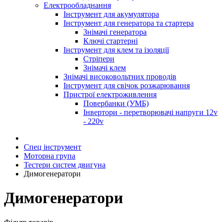
Електрообладнання
Інструмент для акумулятора
Інструмент для генератора та стартера
Знімачі генератора
Ключі стартерні
Інструмент для клем та ізоляції
Стріпери
Знімачі клем
Знімачі високовольтних проводів
Інструмент для свічок розжарювання
Пристрої електроживлення
Повербанки (УМБ)
Інвертори - перетворювачі напруги 12v
- 220v
Спец інструмент
Моторна група
Тестери систем двигуна
Димогенератори
Димогенератори