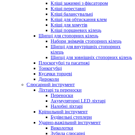
Кліщі зажимні з фіксатором
Кліщі переставні
Кліщі балансувальні
Кліщі для обтискання клем
Кліщі для хомутів
Кліщі поршневих кілець
Щипці для стопорних кілець
Набори знімачів стопорних кілець
Щипці для внутрішніх стопорних
кілець
Щипці для зовнішніх стопорних кілець
Плоскогубці та пасатижі
Тонкогубці
Кусачки торцеві
Дироколи
Слюсарний інструмент
Ліхтарі та переноски
Переноски
Акумуляторні LED ліхтарі
Налобні ліхтарі
Кріпильний інструмент
Будівельні степлери
Ударно-важільний інструмент
Виколотки
Зубила слюсарні