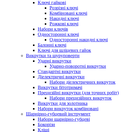
Ключі гайкові
Розрізні ключі
Комбіновані ключі
Накидні ключі
Рожкові ключі
Набори ключів
Односторонні ключі
Односторонні накидні ключі
Балонні ключі
Ключі для шліцевих гайок
Викрутки та шуруповерти
Ударні викрутки
Ударно-поворотні викрутки
Стандартні викрутки
Діелектричні викрутки
Набори діелектричних викруток
Викрутки бітотримачі
Прецизійні викрутки (для точних робіт)
Набори прецизійних викруток
Викрутки для золотника
Набори викруток комбіновані
Шарнірно-губцевий інструмент
Набори шарнірно-губцеві
Бокорізи
Кліщі