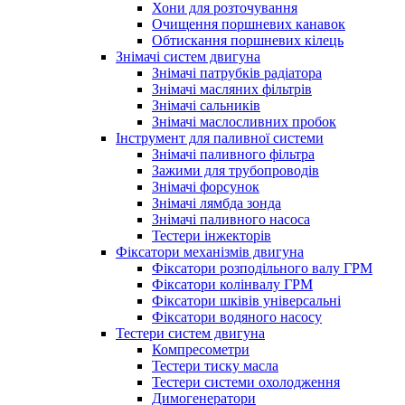
Хони для розточування
Очищення поршневих канавок
Обтискання поршневих кілець
Знімачі систем двигуна
Знімачі патрубків радіатора
Знімачі масляних фільтрів
Знімачі сальників
Знімачі маслосливних пробок
Інструмент для паливної системи
Знімачі паливного фільтра
Зажими для трубопроводів
Знімачі форсунок
Знімачі лямбда зонда
Знімачі паливного насоса
Тестери інжекторів
Фіксатори механізмів двигуна
Фіксатори розподільного валу ГРМ
Фіксатори колінвалу ГРМ
Фіксатори шківів універсальні
Фіксатори водяного насосу
Тестери систем двигуна
Компресометри
Тестери тиску масла
Тестери системи охолодження
Димогенератори