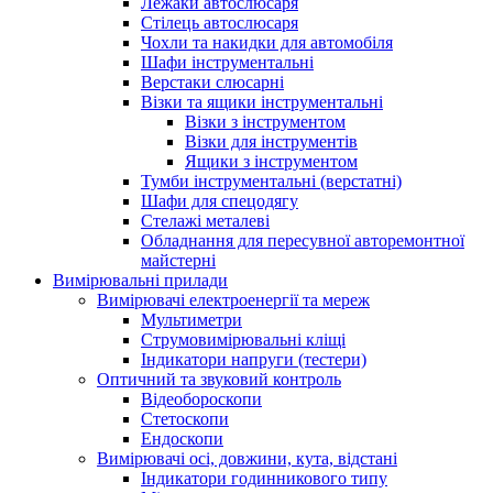
Лежаки автослюсаря
Стілець автослюсаря
Чохли та накидки для автомобіля
Шафи інструментальні
Верстаки слюсарні
Візки та ящики інструментальні
Візки з інструментом
Візки для інструментів
Ящики з інструментом
Тумби інструментальні (верстатні)
Шафи для спецодягу
Стелажі металеві
Обладнання для пересувної авторемонтної
майстерні
Вимірювальні прилади
Вимірювачі електроенергії та мереж
Мультиметри
Струмовимірювальні кліщі
Індикатори напруги (тестери)
Оптичний та звуковий контроль
Відеобороскопи
Стетоскопи
Ендоскопи
Вимірювачі осі, довжини, кута, відстані
Індикатори годинникового типу