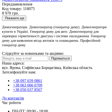
Передзамовлення
Код товару:
118075
8 970 грн.
Показати ще
Димогенератори. Димогенератор (генератор диму). Димогенератори
купити в Україні. Генератор диму для авто. Димогенератор для
перевірки герметичності двигуна і системи охолодження. Генератор
диму для виявлення місць витоків та пошкоджень. Професійний
генератор диму.
Слідкуйте за новинками та акціями:
Підпишіться
Наша адреса:
вул. Ярова, Софіївська Борщагівка, Київська область
Зателефонуйте нам:
+38 097 659 0861
+38 063 066 0709
+38 050 037 8507
До контактів
Час роботи
ПН-ПТ: 09:00 - 18:00