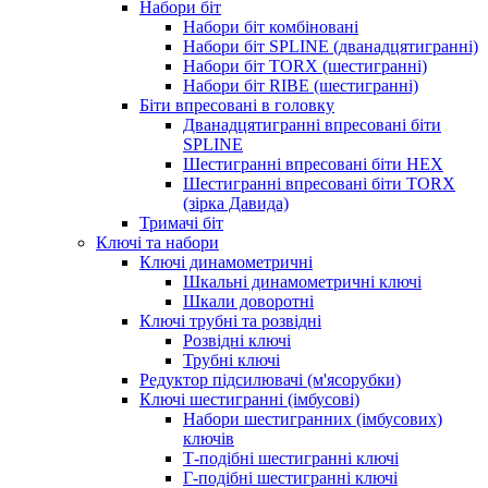
Набори біт
Набори біт комбіновані
Набори біт SPLINE (дванадцятигранні)
Набори біт TORX (шестигранні)
Набори біт RIBE (шестигранні)
Біти впресовані в головку
Дванадцятигранні впресовані біти
SPLINE
Шестигранні впресовані біти HEX
Шестигранні впресовані біти TORX
(зірка Давида)
Тримачі біт
Ключі та набори
Ключі динамометричні
Шкальні динамометричні ключі
Шкали доворотні
Ключі трубні та розвідні
Розвідні ключі
Трубні ключі
Редуктор підсилювачі (м'ясорубки)
Ключі шестигранні (імбусові)
Набори шестигранних (імбусових)
ключів
Т-подібні шестигранні ключі
Г-подібні шестигранні ключі