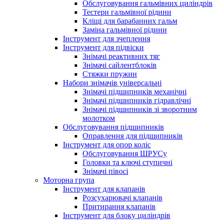
Обслуговування гальмівних циліндрів
Тестери гальмівної рідини
Кліщі для барабанних гальм
Заміна гальмівної рідини
Інструмент для зчеплення
Інструмент для підвіски
Знімачі реактивних тяг
Знімачі сайлентблоків
Стяжки пружин
Набори знімачів універсальні
Знімачі підшипників механічні
Знімачі підшипників гідравлічні
Знімачі підшипників зі зворотним
молотком
Обслуговування підшипників
Оправлення для підшипників
Інструмент для опор коліс
Обслуговування ШРУСу
Головки та ключі ступичні
Знімачі півосі
Моторна група
Інструмент для клапанів
Розсухарювачі клапанів
Притирання клапанів
Інструмент для блоку циліндрів