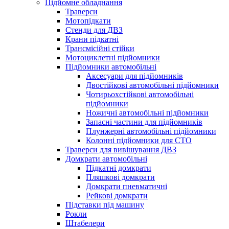
Підйомне обладнання
Траверси
Мотопідкати
Стенди для ДВЗ
Крани підкатні
Трансмісійні стійки
Мотоциклетні підйомники
Підйомники автомобільні
Аксесуари для підйомників
Двостійкові автомобільні підйомники
Чотирьохстійкові автомобільні
підйомники
Ножичні автомобільні підйомники
Запасні частини для підйомників
Плунжерні автомобільні підйомники
Колонні підйомники для СТО
Траверси для вивішування ДВЗ
Домкрати автомобільні
Підкатні домкрати
Пляшкові домкрати
Домкрати пневматичні
Рейкові домкрати
Підставки під машину
Рокли
Штабелери