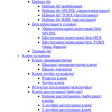
Набори біт
Набори біт комбіновані
Набори біт SPLINE (дванадцятигранні)
Набори біт TORX (шестигранні)
Набори біт RIBE (шестигранні)
Біти впресовані в головку
Дванадцятигранні впресовані біти
SPLINE
Шестигранні впресовані біти HEX
Шестигранні впресовані біти TORX
(зірка Давида)
Тримачі біт
Ключі та набори
Ключі динамометричні
Шкальні динамометричні ключі
Шкали доворотні
Ключі трубні та розвідні
Розвідні ключі
Трубні ключі
Редуктор підсилювачі (м'ясорубки)
Ключі шестигранні (імбусові)
Набори шестигранних (імбусових)
ключів
Т-подібні шестигранні ключі
Г-подібні шестигранні ключі