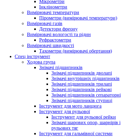
Мікрометри
Інклінометри
Вимірювачі температури
Пірометри (вимірювачі температури)
Вимірювачі газів
Детектори фреону
Вимірювачі вологості та рідин
Рефрактометри
Вимірювачі швидкості
Тахометри (вимірювачі обертання)
Спец інструмент
Ходова група
Знімачі підшипників
Знімачі підшипників дволапі
Знімачі внутрішніх підшипників
Знімачі підшипників трилапі
Знімачі підшипників рейкові
Знімачі підшипників сепараторні
Знімачі підшипників ступиці
Інструмент для мото ланцюга
Інструмент для рульової
Інструмент для рульової рейки
Знімачі шарових опор, шарнірів і
рульових тяг
Інструмент для гальмівної системи