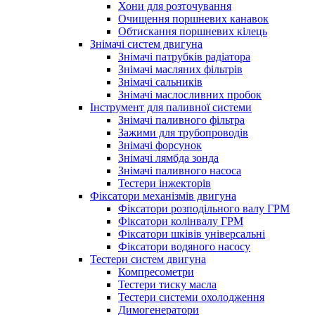
Хони для розточування
Очищення поршневих канавок
Обтискання поршневих кілець
Знімачі систем двигуна
Знімачі патрубків радіатора
Знімачі масляних фільтрів
Знімачі сальників
Знімачі маслосливних пробок
Інструмент для паливної системи
Знімачі паливного фільтра
Зажими для трубопроводів
Знімачі форсунок
Знімачі лямбда зонда
Знімачі паливного насоса
Тестери інжекторів
Фіксатори механізмів двигуна
Фіксатори розподільного валу ГРМ
Фіксатори колінвалу ГРМ
Фіксатори шківів універсальні
Фіксатори водяного насосу
Тестери систем двигуна
Компресометри
Тестери тиску масла
Тестери системи охолодження
Димогенератори