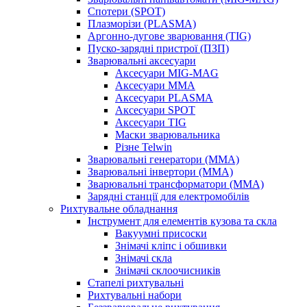
Спотери (SPOT)
Плазморізи (PLASMA)
Аргонно-дугове зварювання (TIG)
Пуско-зарядні пристрої (ПЗП)
Зварювальні аксесуари
Аксесуари MIG-MAG
Аксесуари MMA
Аксесуари PLASMA
Аксесуари SPOT
Аксесуари TIG
Маски зварювальника
Різне Telwin
Зварювальні генератори (MMA)
Зварювальні інвертори (MMA)
Зварювальні трансформатори (MMA)
Зарядні станції для електромобілів
Рихтувальне обладнання
Інструмент для елементів кузова та скла
Вакуумні присоски
Знімачі кліпс і обшивки
Знімачі скла
Знімачі склоочисників
Стапелі рихтувальні
Рихтувальні набори