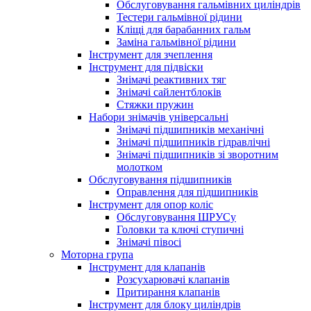
Обслуговування гальмівних циліндрів
Тестери гальмівної рідини
Кліщі для барабанних гальм
Заміна гальмівної рідини
Інструмент для зчеплення
Інструмент для підвіски
Знімачі реактивних тяг
Знімачі сайлентблоків
Стяжки пружин
Набори знімачів універсальні
Знімачі підшипників механічні
Знімачі підшипників гідравлічні
Знімачі підшипників зі зворотним
молотком
Обслуговування підшипників
Оправлення для підшипників
Інструмент для опор коліс
Обслуговування ШРУСу
Головки та ключі ступичні
Знімачі півосі
Моторна група
Інструмент для клапанів
Розсухарювачі клапанів
Притирання клапанів
Інструмент для блоку циліндрів