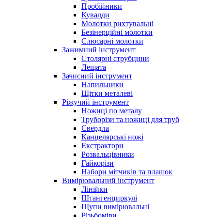
Пробійники
Кувалди
Молотки рихтувальні
Безінерційні молотки
Слюсарні молотки
Зажимний інструмент
Столярні струбцини
Лещата
Зачисний інструмент
Напильники
Щітки металеві
Ріжучий інструмент
Ножиці по металу
Труборізи та ножиці для труб
Свердла
Канцелярські ножі
Екстрактори
Розвальцівники
Гайкорізи
Набори мітчиків та плашок
Вимірювальний інструмент
Лінійки
Штангенциркулі
Щупи вимірювальні
Різьбоміри