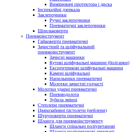
Вимірювачі протектора і диска
Інспекційні дзеркала
Заклепочники
Ручні заклепочники
Пневматичні заклепочники
Шпильковерти
Пневмоінструмент
Гайковерти пневматичні
Зачистний та шліфувальний
пневмоінструмент
Зачисні машинки
Кутові шліфувальні машини (болгарки)
Ексцентрикові шліфувальні машини
Камені шліфувальні
Напильники пневматичні
Молотки зачистні голчасті
Молотки ударні пневматичні
Пневмодолота
Зубила змінні
Степлери пневматичні
Цвяхозабивні пістолети (нейлери)
Шуруповерти пневматичні
Шланги для пневмоінструменту
Шланги спіральні поліуретанові
Шланги поліуретанові армовані