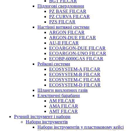
BGT FILCAR
Підлогові свердловини
PZ BASE FILCAR
PZ CURVA FILCAR
PZS FILCAR
Настінні витяжні системи
ARGON FILCAR
ARGON-DUE FILCAR
AU-II FILCAR
ECOARGON-DUE FILCAR
ECOARGON-UNO FILCAR
ECOBP-6000GAS FILCAR
Рейкові системи
ECOSYSTEM-A FILCAR
ECOSYSTEM-B FILCAR
ECOSYSTEM-C FILCAR
ECOSYSTEM-D FILCAR
Шланги вихлопних газів
Електричні барабани
AM FILCAR
AMA FILCAR
AMT FILCAR
Ручний інструмент і набори
Набори інструментів
Набори інструментів у пластиковому кейсі