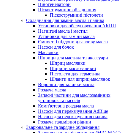
Піногенератори
Піскоструминне обладнання
Піскоструминні пістолети
Обладнання для заміни масла і палива
Установки для обслуговування АКПП
Нагнітачі масла і мастил
Установки для заміни масла
Ємності і піддони для зливу масла
Насоси для бочок
Маслянки
Шприци для мастила та аксесуари
Шприц маслянки
Шприци маслозаливні
Пістолети для герметика
Шланги для шприц-маслянок
Воронки для заливки масла
Роздача масла
Запасні частини для маслозамінних
установок та насосів
Комп'ютерна роздача масла
Насоси для перекачування AdBlue
Насоси для перекачування палива
Роздача гальмівної рідини
Зварювальне та зарядне обладнання
Зварювальні напівавтомати (MIG-MAG)