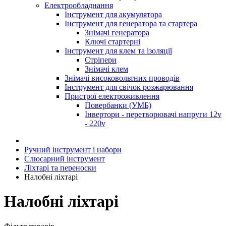
Електрообладнання
Інструмент для акумулятора
Інструмент для генератора та стартера
Знімачі генератора
Ключі стартерні
Інструмент для клем та ізоляції
Стріпери
Знімачі клем
Знімачі високовольтних проводів
Інструмент для свічок розжарювання
Пристрої електроживлення
Повербанки (УМБ)
Інвертори - перетворювачі напруги 12v
- 220v
Ручний інструмент і набори
Слюсарний інструмент
Ліхтарі та переноски
Налобні ліхтарі
Налобні ліхтарі