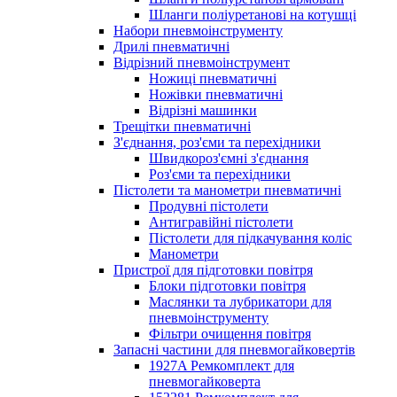
Шланги поліуретанові на котушці
Набори пневмоінструменту
Дрилі пневматичні
Відрізний пневмоінструмент
Ножиці пневматичні
Ножівки пневматичні
Відрізні машинки
Трещітки пневматичні
З'єднання, роз'єми та перехідники
Швидкороз'ємні з'єднання
Роз'єми та перехідники
Пістолети та манометри пневматичні
Продувні пістолети
Антигравійні пістолети
Пістолети для підкачування коліс
Манометри
Пристрої для підготовки повітря
Блоки підготовки повітря
Маслянки та лубрикатори для
пневмоінструменту
Фільтри очищення повітря
Запасні частини для пневмогайковертів
1927A Ремкомплект для
пневмогайковерта