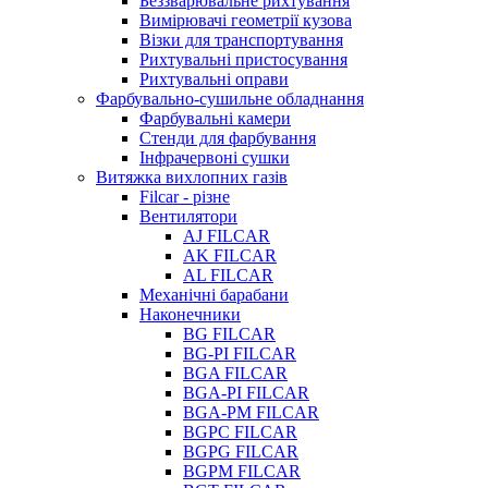
Беззварювальне рихтування
Вимірювачі геометрії кузова
Візки для транспортування
Рихтувальні пристосування
Рихтувальні оправи
Фарбувально-сушильне обладнання
Фарбувальні камери
Стенди для фарбування
Інфрачервоні сушки
Витяжка вихлопних газів
Filcar - різне
Вентилятори
AJ FILCAR
AK FILCAR
AL FILCAR
Механічні барабани
Наконечники
BG FILCAR
BG-PI FILCAR
BGA FILCAR
BGA-PI FILCAR
BGA-PM FILCAR
BGPC FILCAR
BGPG FILCAR
BGPM FILCAR