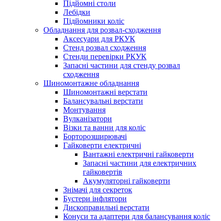
Підйомні столи
Лебідки
Підйомники коліс
Обладнання для розвал-сходження
Аксесуари для РКУК
Стенд розвал сходження
Стенди перевірки РКУК
Запасні частини для стенду розвал
сходження
Шиномонтажне обладнання
Шиномонтажні верстати
Балансувальні верстати
Монтування
Вулканізатори
Візки та ванни для коліс
Борторозширювачі
Гайковерти електричні
Вантажні електричні гайковерти
Запасні частини для електричних
гайковертів
Акумуляторні гайковерти
Знімачі для секреток
Бустери інфлятори
Дископравильні верстати
Конуси та адаптери для балансування коліс