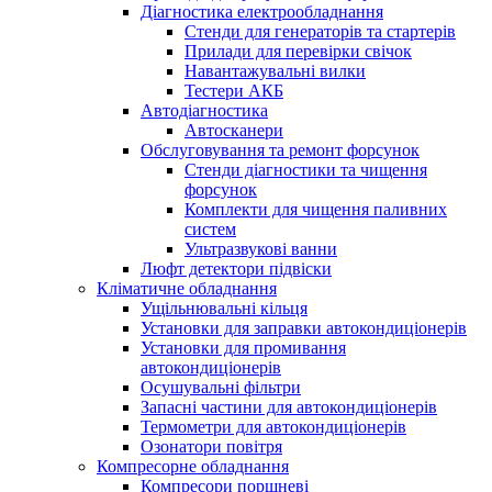
Діагностика електрообладнання
Стенди для генераторів та стартерів
Прилади для перевірки свічок
Навантажувальні вилки
Тестери АКБ
Автодіагностика
Автосканери
Обслуговування та ремонт форсунок
Стенди діагностики та чищення
форсунок
Комплекти для чищення паливних
систем
Ультразвукові ванни
Люфт детектори підвіски
Кліматичне обладнання
Ущільнювальні кільця
Установки для заправки автокондиціонерів
Установки для промивання
автокондиціонерів
Осушувальні фільтри
Запасні частини для автокондиціонерів
Термометри для автокондиціонерів
Озонатори повітря
Компресорне обладнання
Компресори поршневі