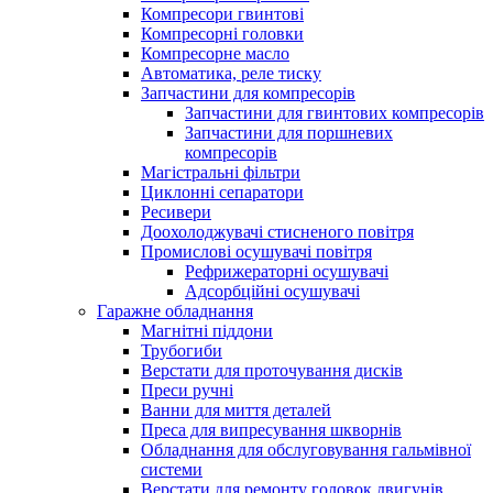
Компресори гвинтові
Компресорні головки
Компресорне масло
Автоматика, реле тиску
Запчастини для компресорів
Запчастини для гвинтових компресорів
Запчастини для поршневих
компресорів
Магістральні фільтри
Циклонні сепаратори
Ресивери
Доохолоджувачі стисненого повітря
Промислові осушувачі повітря
Рефрижераторні осушувачі
Адсорбційні осушувачі
Гаражне обладнання
Магнітні піддони
Трубогиби
Верстати для проточування дисків
Преси ручні
Ванни для миття деталей
Преса для випресування шкворнів
Обладнання для обслуговування гальмівної
системи
Верстати для ремонту головок двигунів