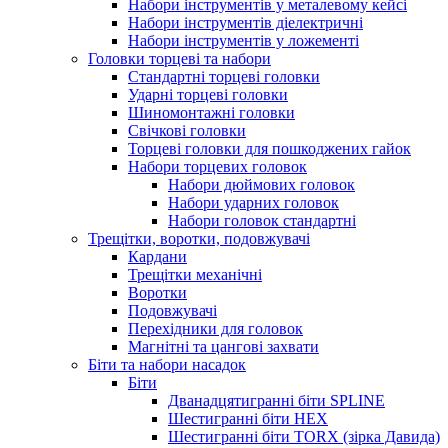
Набори інструментів у металевому кейсі
Набори інструментів діелектричні
Набори інструментів у ложементі
Головки торцеві та набори
Стандартні торцеві головки
Ударні торцеві головки
Шиномонтажні головки
Свічкові головки
Торцеві головки для пошкоджених гайок
Набори торцевих головок
Набори дюймових головок
Набори ударних головок
Набори головок стандартні
Трещітки, воротки, подовжувачі
Кардани
Трещітки механічні
Воротки
Подовжувачі
Перехідники для головок
Магнітні та цангові захвати
Біти та набори насадок
Біти
Дванадцятигранні біти SPLINE
Шестигранні біти HEX
Шестигранні біти TORX (зірка Давида)