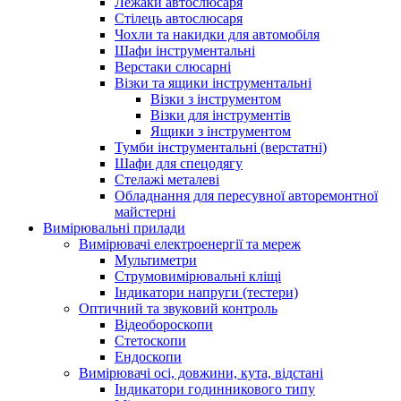
Лежаки автослюсаря
Стілець автослюсаря
Чохли та накидки для автомобіля
Шафи інструментальні
Верстаки слюсарні
Візки та ящики інструментальні
Візки з інструментом
Візки для інструментів
Ящики з інструментом
Тумби інструментальні (верстатні)
Шафи для спецодягу
Стелажі металеві
Обладнання для пересувної авторемонтної
майстерні
Вимірювальні прилади
Вимірювачі електроенергії та мереж
Мультиметри
Струмовимірювальні кліщі
Індикатори напруги (тестери)
Оптичний та звуковий контроль
Відеобороскопи
Стетоскопи
Ендоскопи
Вимірювачі осі, довжини, кута, відстані
Індикатори годинникового типу