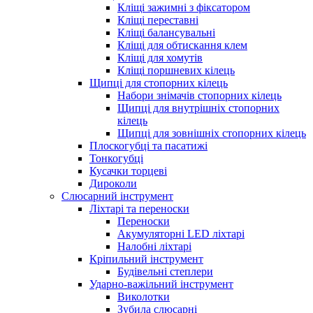
Кліщі зажимні з фіксатором
Кліщі переставні
Кліщі балансувальні
Кліщі для обтискання клем
Кліщі для хомутів
Кліщі поршневих кілець
Щипці для стопорних кілець
Набори знімачів стопорних кілець
Щипці для внутрішніх стопорних
кілець
Щипці для зовнішніх стопорних кілець
Плоскогубці та пасатижі
Тонкогубці
Кусачки торцеві
Дироколи
Слюсарний інструмент
Ліхтарі та переноски
Переноски
Акумуляторні LED ліхтарі
Налобні ліхтарі
Кріпильний інструмент
Будівельні степлери
Ударно-важільний інструмент
Виколотки
Зубила слюсарні