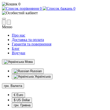
0
0
0
Меню
Про нас
Доставка та оплата
Гарантія та повернення
Блог
Відгуки
Мова
Russian
Українська
грн.
Валюта
€ Euro
$ US Dollar
грн. Гривна