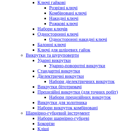
Ключі гайкові
Розрізні ключі
Комбіновані ключі
Накидні ключі
Рожкові ключі
Набори ключів
Односторонні ключі
Односторонні накидні ключі
Балонні ключі
Ключі для шліцевих гайок
Викрутки та шуруповерти
Ударні викрутки
Ударно-поворотні викрутки
Стандартні викрутки
Діелектричні викрутки
Набори діелектричних викруток
Викрутки бітотримачі
Прецизійні викрутки (для точних робіт)
Набори прецизійних викруток
Викрутки для золотника
Набори викруток комбіновані
Шарнірно-губцевий інструмент
Набори шарнірно-губцеві
Бокорізи
Кліщі