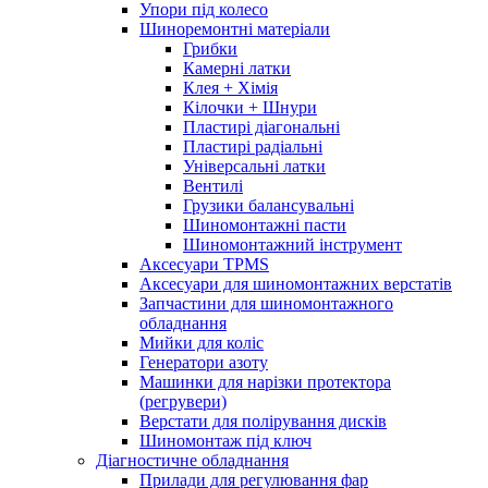
Упори під колесо
Шиноремонтні матеріали
Грибки
Камерні латки
Клея + Хімія
Кілочки + Шнури
Пластирі діагональні
Пластирі радіальні
Універсальні латки
Вентилі
Грузики балансувальні
Шиномонтажні пасти
Шиномонтажний інструмент
Аксесуари TPMS
Аксесуари для шиномонтажних верстатів
Запчастини для шиномонтажного
обладнання
Мийки для коліс
Генератори азоту
Машинки для нарізки протектора
(регрувери)
Верстати для полірування дисків
Шиномонтаж під ключ
Діагностичне обладнання
Прилади для регулювання фар