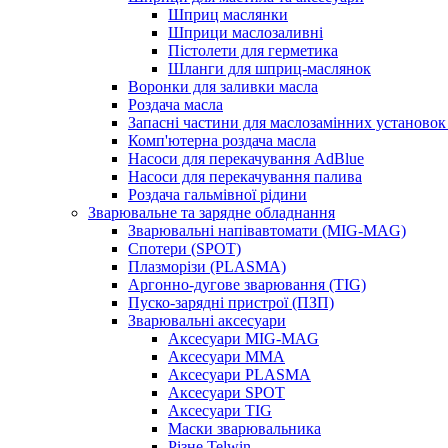
Шприц маслянки
Шприци маслозаливні
Пістолети для герметика
Шланги для шприц-маслянок
Воронки для заливки масла
Роздача масла
Запасні частини для маслозамінних установок 
Комп'ютерна роздача масла
Насоси для перекачування AdBlue
Насоси для перекачування палива
Роздача гальмівної рідини
Зварювальне та зарядне обладнання
Зварювальні напівавтомати (MIG-MAG)
Спотери (SPOT)
Плазморізи (PLASMA)
Аргонно-дугове зварювання (TIG)
Пуско-зарядні пристрої (ПЗП)
Зварювальні аксесуари
Аксесуари MIG-MAG
Аксесуари MMA
Аксесуари PLASMA
Аксесуари SPOT
Аксесуари TIG
Маски зварювальника
Різне Telwin