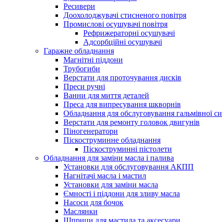
Ресивери
Доохолоджувачі стисненого повітря
Промислові осушувачі повітря
Рефрижераторні осушувачі
Адсорбційні осушувачі
Гаражне обладнання
Магнітні піддони
Трубогиби
Верстати для проточування дисків
Преси ручні
Ванни для миття деталей
Преса для випресування шкворнів
Обладнання для обслуговування гальмівної с
Верстати для ремонту головок двигунів
Піногенератори
Піскоструминне обладнання
Піскоструминні пістолети
Обладнання для заміни масла і палива
Установки для обслуговування АКПП
Нагнітачі масла і мастил
Установки для заміни масла
Ємності і піддони для зливу масла
Насоси для бочок
Маслянки
Шприци для мастила та аксесуари