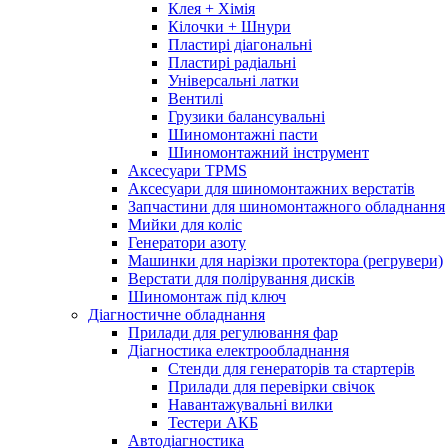
Клея + Хімія
Кілочки + Шнури
Пластирі діагональні
Пластирі радіальні
Універсальні латки
Вентилі
Грузики балансувальні
Шиномонтажні пасти
Шиномонтажний інструмент
Аксесуари TPMS
Аксесуари для шиномонтажних верстатів
Запчастини для шиномонтажного обладнання
Мийки для коліс
Генератори азоту
Машинки для нарізки протектора (регрувери)
Верстати для полірування дисків
Шиномонтаж під ключ
Діагностичне обладнання
Прилади для регулювання фар
Діагностика електрообладнання
Стенди для генераторів та стартерів
Прилади для перевірки свічок
Навантажувальні вилки
Тестери АКБ
Автодіагностика