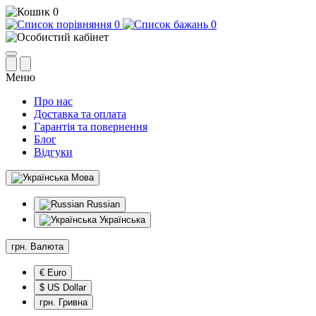
0
0
0
Меню
Про нас
Доставка та оплата
Гарантія та повернення
Блог
Відгуки
Мова
Russian
Українська
грн.
Валюта
€ Euro
$ US Dollar
грн. Гривна