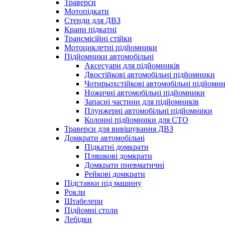
Траверси
Мотопідкати
Стенди для ДВЗ
Крани підкатні
Трансмісійні стійки
Мотоциклетні підйомники
Підйомники автомобільні
Аксесуари для підйомників
Двостійкові автомобільні підйомники
Чотирьохстійкові автомобільні підйомн
Ножичні автомобільні підйомники
Запасні частини для підйомників
Плунжерні автомобільні підйомники
Колонні підйомники для СТО
Траверси для вивішування ДВЗ
Домкрати автомобільні
Підкатні домкрати
Пляшкові домкрати
Домкрати пневматичні
Рейкові домкрати
Підставки під машину
Рокли
Штабелери
Підйомні столи
Лебідки