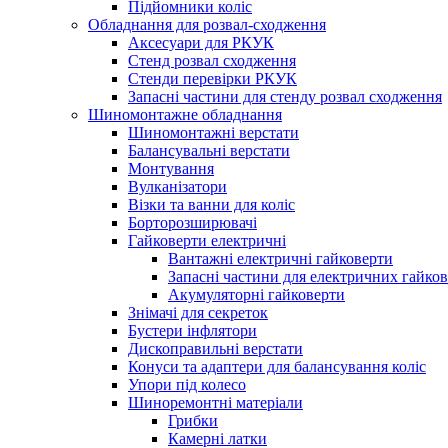
Підйомники коліс
Обладнання для розвал-сходження
Аксесуари для РКУК
Стенд розвал сходження
Стенди перевірки РКУК
Запасні частини для стенду розвал сходження
Шиномонтажне обладнання
Шиномонтажні верстати
Балансувальні верстати
Монтування
Вулканізатори
Візки та ванни для коліс
Борторозширювачі
Гайковерти електричні
Вантажні електричні гайковерти
Запасні частини для електричних гайков
Акумуляторні гайковерти
Знімачі для секреток
Бустери інфлятори
Дископравильні верстати
Конуси та адаптери для балансування коліс
Упори під колесо
Шиноремонтні матеріали
Грибки
Камерні латки