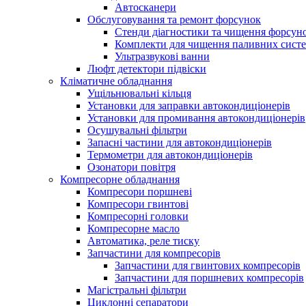
Автосканери
Обслуговування та ремонт форсунок
Стенди діагностики та чищення форсун
Комплекти для чищення паливних сист
Ультразвукові ванни
Люфт детектори підвіски
Кліматичне обладнання
Ущільнювальні кільця
Установки для заправки автокондиціонерів
Установки для промивання автокондиціонерів
Осушувальні фільтри
Запасні частини для автокондиціонерів
Термометри для автокондиціонерів
Озонатори повітря
Компресорне обладнання
Компресори поршневі
Компресори гвинтові
Компресорні головки
Компресорне масло
Автоматика, реле тиску
Запчастини для компресорів
Запчастини для гвинтових компресорів
Запчастини для поршневих компресорів
Магістральні фільтри
Циклонні сепаратори