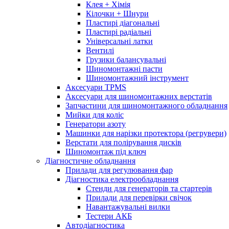
Клея + Хімія
Кілочки + Шнури
Пластирі діагональні
Пластирі радіальні
Універсальні латки
Вентилі
Грузики балансувальні
Шиномонтажні пасти
Шиномонтажний інструмент
Аксесуари TPMS
Аксесуари для шиномонтажних верстатів
Запчастини для шиномонтажного обладнання
Мийки для коліс
Генератори азоту
Машинки для нарізки протектора (регрувери)
Верстати для полірування дисків
Шиномонтаж під ключ
Діагностичне обладнання
Прилади для регулювання фар
Діагностика електрообладнання
Стенди для генераторів та стартерів
Прилади для перевірки свічок
Навантажувальні вилки
Тестери АКБ
Автодіагностика