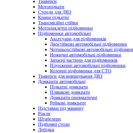
Траверси
Мотопідкати
Стенди для ДВЗ
Крани підкатні
Трансмісійні стійки
Мотоциклетні підйомники
Підйомники автомобільні
Аксесуари для підйомників
Двостійкові автомобільні підйомники
Чотирьохстійкові автомобільні підйомн
Ножичні автомобільні підйомники
Запасні частини для підйомників
Плунжерні автомобільні підйомники
Колонні підйомники для СТО
Траверси для вивішування ДВЗ
Домкрати автомобільні
Підкатні домкрати
Пляшкові домкрати
Домкрати пневматичні
Рейкові домкрати
Підставки під машину
Рокли
Штабелери
Підйомні столи
Лебідки