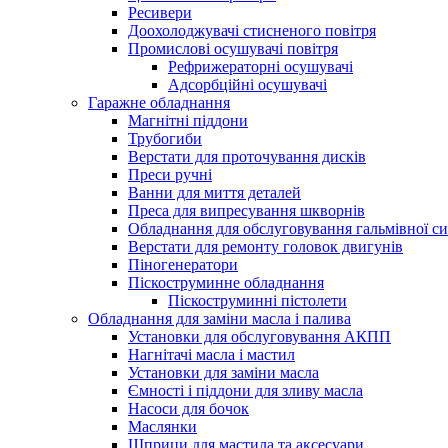
Ресивери
Доохолоджувачі стисненого повітря
Промислові осушувачі повітря
Рефрижераторні осушувачі
Адсорбційні осушувачі
Гаражне обладнання
Магнітні піддони
Трубогиби
Верстати для проточування дисків
Преси ручні
Ванни для миття деталей
Преса для випресування шкворнів
Обладнання для обслуговування гальмівної с
Верстати для ремонту головок двигунів
Піногенератори
Піскоструминне обладнання
Піскоструминні пістолети
Обладнання для заміни масла і палива
Установки для обслуговування АКПП
Нагнітачі масла і мастил
Установки для заміни масла
Ємності і піддони для зливу масла
Насоси для бочок
Маслянки
Шприци для мастила та аксесуари