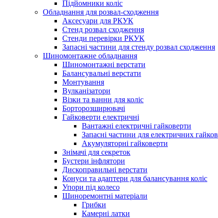
Підйомники коліс
Обладнання для розвал-сходження
Аксесуари для РКУК
Стенд розвал сходження
Стенди перевірки РКУК
Запасні частини для стенду розвал сходження
Шиномонтажне обладнання
Шиномонтажні верстати
Балансувальні верстати
Монтування
Вулканізатори
Візки та ванни для коліс
Борторозширювачі
Гайковерти електричні
Вантажні електричні гайковерти
Запасні частини для електричних гайков
Акумуляторні гайковерти
Знімачі для секреток
Бустери інфлятори
Дископравильні верстати
Конуси та адаптери для балансування коліс
Упори під колесо
Шиноремонтні матеріали
Грибки
Камерні латки