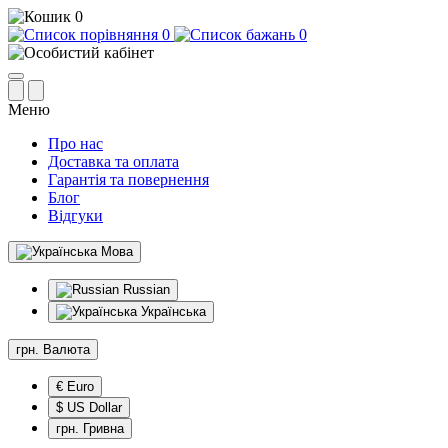
0
0
0
Меню
Про нас
Доставка та оплата
Гарантія та повернення
Блог
Відгуки
Мова
Russian
Українська
грн.
Валюта
€ Euro
$ US Dollar
грн. Гривна