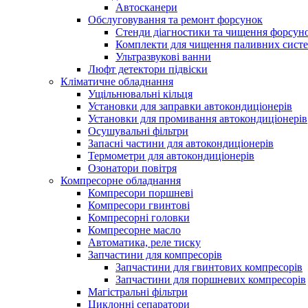
Автосканери
Обслуговування та ремонт форсунок
Стенди діагностики та чищення форсун
Комплекти для чищення паливних сист
Ультразвукові ванни
Люфт детектори підвіски
Кліматичне обладнання
Ущільнювальні кільця
Установки для заправки автокондиціонерів
Установки для промивання автокондиціонерів
Осушувальні фільтри
Запасні частини для автокондиціонерів
Термометри для автокондиціонерів
Озонатори повітря
Компресорне обладнання
Компресори поршневі
Компресори гвинтові
Компресорні головки
Компресорне масло
Автоматика, реле тиску
Запчастини для компресорів
Запчастини для гвинтових компресорів
Запчастини для поршневих компресорів
Магістральні фільтри
Циклонні сепаратори