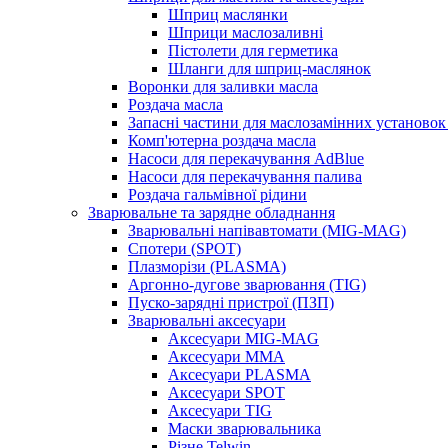
Шприц маслянки
Шприци маслозаливні
Пістолети для герметика
Шланги для шприц-маслянок
Воронки для заливки масла
Роздача масла
Запасні частини для маслозамінних установок 
Комп'ютерна роздача масла
Насоси для перекачування AdBlue
Насоси для перекачування палива
Роздача гальмівної рідини
Зварювальне та зарядне обладнання
Зварювальні напівавтомати (MIG-MAG)
Спотери (SPOT)
Плазморізи (PLASMA)
Аргонно-дугове зварювання (TIG)
Пуско-зарядні пристрої (ПЗП)
Зварювальні аксесуари
Аксесуари MIG-MAG
Аксесуари MMA
Аксесуари PLASMA
Аксесуари SPOT
Аксесуари TIG
Маски зварювальника
Різне Telwin