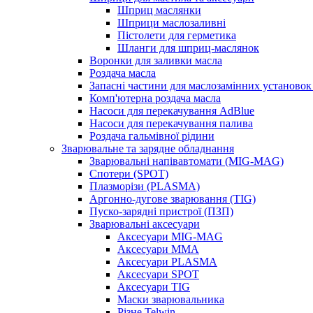
Шприц маслянки
Шприци маслозаливні
Пістолети для герметика
Шланги для шприц-маслянок
Воронки для заливки масла
Роздача масла
Запасні частини для маслозамінних установок 
Комп'ютерна роздача масла
Насоси для перекачування AdBlue
Насоси для перекачування палива
Роздача гальмівної рідини
Зварювальне та зарядне обладнання
Зварювальні напівавтомати (MIG-MAG)
Спотери (SPOT)
Плазморізи (PLASMA)
Аргонно-дугове зварювання (TIG)
Пуско-зарядні пристрої (ПЗП)
Зварювальні аксесуари
Аксесуари MIG-MAG
Аксесуари MMA
Аксесуари PLASMA
Аксесуари SPOT
Аксесуари TIG
Маски зварювальника
Різне Telwin