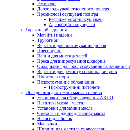
Ресивери
Доохолоджувачі стисненого повітря
Промислові осушувачі повітря
Рефрижераторні осушувачі
Адсорбційні осушувачі
Гаражне обладнання
Магнітні піддони
Трубогиби
Верстати для проточування дисків
Преси ручні
Ванни для миття деталей
Преса для випресування шкворнів
Обладнання для обслуговування гальмівної с
Верстати для ремонту головок двигунів
Піногенератори
Піскоструминне обладнання
Піскоструминні пістолети
Обладнання для заміни масла і палива
Установки для обслуговування АКПП
Нагнітачі масла і мастил
Установки для заміни масла
Ємності і піддони для зливу масла
Насоси для бочок
Маслянки
Шприци для мастила та аксесуари