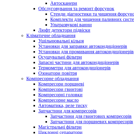
Автосканери
Обслуговування та ремонт форсунок
Стенди діагностики та чищення форсун
Комплекти для чищення паливних сист
Ультразвукові ванни
Люфт детектори підвіски
Кліматичне обладнання
Ущільнювальні кільця
Установки для заправки автокондиціонерів
Установки для промивання автокондиціонерів
Осушувальні фільтри
Запасні частини для автокондиціонерів
Термометри для автокондиціонерів
Озонатори повітря
Компресорне обладнання
Компресори поршневі
Компресори гвинтові
Компресорні головки
Компресорне масло
Автоматика, реле тиску
Запчастини для компресорів
Запчастини для гвинтових компресорів
Запчастини для поршневих компресорів
Магістральні фільтри
Циклонні сепаратори