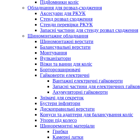
Підйомники коліс
Обладнання для розвал-сходження
Аксесуари для РКУК
Стенд розвал сходження
Стенди перевірки РКУК
Запасні частини для стенду розвал сходження
Шиномонтажне обладнання
Шиномонтажні верстати
Балансувальні верстати
Монтування
Вулканізатори
Візки та ванни для коліс
Борторозширювачі
Гайковерти електричні
Вантажні електричні гайковерти
Запасні частини для електричних гайков
Акумуляторні гайковерти
Знімачі для секреток
Бустери інфлятори
Дископравильні верстати
Конуси та адаптери для балансування коліс
Упори під колесо
Шиноремонтні матеріали
Грибки
Камерні латки