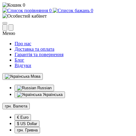
0
0
0
Меню
Про нас
Доставка та оплата
Гарантія та повернення
Блог
Відгуки
Мова
Russian
Українська
грн.
Валюта
€ Euro
$ US Dollar
грн. Гривна