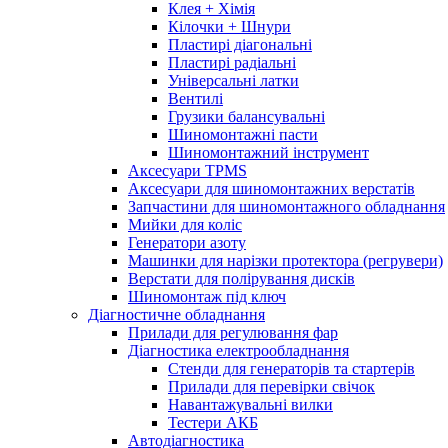
Клея + Хімія
Кілочки + Шнури
Пластирі діагональні
Пластирі радіальні
Універсальні латки
Вентилі
Грузики балансувальні
Шиномонтажні пасти
Шиномонтажний інструмент
Аксесуари TPMS
Аксесуари для шиномонтажних верстатів
Запчастини для шиномонтажного обладнання
Мийки для коліс
Генератори азоту
Машинки для нарізки протектора (регрувери)
Верстати для полірування дисків
Шиномонтаж під ключ
Діагностичне обладнання
Прилади для регулювання фар
Діагностика електрообладнання
Стенди для генераторів та стартерів
Прилади для перевірки свічок
Навантажувальні вилки
Тестери АКБ
Автодіагностика