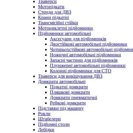
Траверси
Мотопідкати
Стенди для ДВЗ
Крани підкатні
Трансмісійні стійки
Мотоциклетні підйомники
Підйомники автомобільні
Аксесуари для підйомників
Двостійкові автомобільні підйомники
Чотирьохстійкові автомобільні підйомн
Ножичні автомобільні підйомники
Запасні частини для підйомників
Плунжерні автомобільні підйомники
Колонні підйомники для СТО
Траверси для вивішування ДВЗ
Домкрати автомобільні
Підкатні домкрати
Пляшкові домкрати
Домкрати пневматичні
Рейкові домкрати
Підставки під машину
Рокли
Штабелери
Підйомні столи
Лебідки