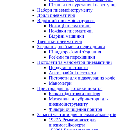
Шланги поліуретанові на котушці
Набори пневмоінструменту
Дрилі пневматичні
Відрізний пневмоінструмент
Ножиці пневматичні
Ножівки пневматичні
Відрізні машинки
Трещітки пневматичні
З'єднання, роз'єми та перехідники
Швидкороз'ємні з'єднання
Роз'єми та перехідники
Пістолети та манометри пневматичні
Продувні пістолети
Антигравійні пістолети
Пістолети для підкачування коліс
Манометри
Пристрої для підготовки повітря
Блоки підготовки повітря
Маслянки та лубрикатори для
пневмоінструменту
Фільтри очищення повітря
Запасні частини для пневмогайковертів
1927A Ремкомплект для
пневмогайковерта