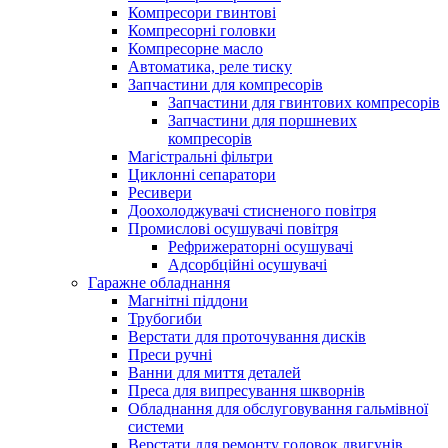
Компресори гвинтові
Компресорні головки
Компресорне масло
Автоматика, реле тиску
Запчастини для компресорів
Запчастини для гвинтових компресорів
Запчастини для поршневих
компресорів
Магістральні фільтри
Циклонні сепаратори
Ресивери
Доохолоджувачі стисненого повітря
Промислові осушувачі повітря
Рефрижераторні осушувачі
Адсорбційні осушувачі
Гаражне обладнання
Магнітні піддони
Трубогиби
Верстати для проточування дисків
Преси ручні
Ванни для миття деталей
Преса для випресування шкворнів
Обладнання для обслуговування гальмівної
системи
Верстати для ремонту головок двигунів