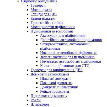
Підйомне обладнання
Траверси
Мотопідкати
Стенди для ДВЗ
Крани підкатні
Трансмісійні стійки
Мотоциклетні підйомники
Підйомники автомобільні
Аксесуари для підйомників
Двостійкові автомобільні підйомники
Чотирьохстійкові автомобільні
підйомники
Ножичні автомобільні підйомники
Запасні частини для підйомників
Плунжерні автомобільні підйомники
Колонні підйомники для СТО
Траверси для вивішування ДВЗ
Домкрати автомобільні
Підкатні домкрати
Пляшкові домкрати
Домкрати пневматичні
Рейкові домкрати
Підставки під машину
Рокли
Штабелери