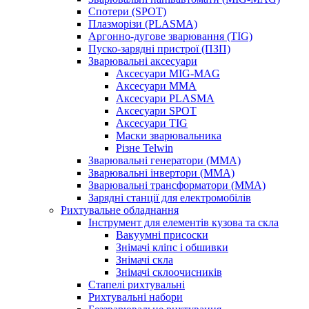
Спотери (SPOT)
Плазморізи (PLASMA)
Аргонно-дугове зварювання (TIG)
Пуско-зарядні пристрої (ПЗП)
Зварювальні аксесуари
Аксесуари MIG-MAG
Аксесуари MMA
Аксесуари PLASMA
Аксесуари SPOT
Аксесуари TIG
Маски зварювальника
Різне Telwin
Зварювальні генератори (MMA)
Зварювальні інвертори (MMA)
Зварювальні трансформатори (MMA)
Зарядні станції для електромобілів
Рихтувальне обладнання
Інструмент для елементів кузова та скла
Вакуумні присоски
Знімачі кліпс і обшивки
Знімачі скла
Знімачі склоочисників
Стапелі рихтувальні
Рихтувальні набори