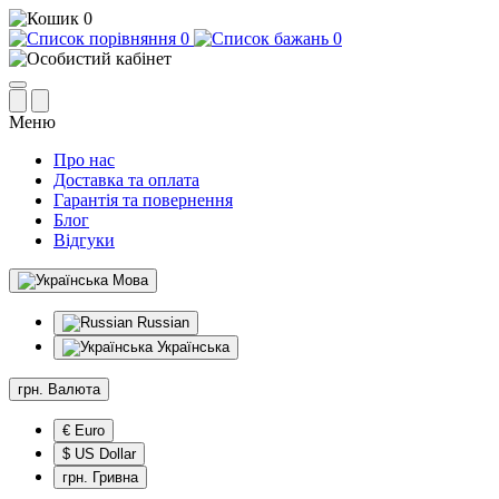
0
0
0
Меню
Про нас
Доставка та оплата
Гарантія та повернення
Блог
Відгуки
Мова
Russian
Українська
грн.
Валюта
€ Euro
$ US Dollar
грн. Гривна