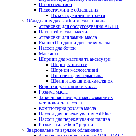
Піногенератори
Піскоструминне обладнання
Піскоструминні пістолети
Обладнання для заміни масла і палива
Установки для обслуговування АКПП
Нагнітачі масла і мастил
Установки для заміни масла
Ємності і піддони для зливу масла
Насоси для бочок
Маслянки
Шприци для мастила та аксесуари
Шприц маслянки
Шприци маслозаливні
Пістолети для герметика
Шланги для шприц-маслянок
Воронки для заливки масла
Роздача масла
Запасні частини для маслозамінних
установок та насосів
Комп'ютерна роздача масла
Насоси для перекачування AdBlue
Насоси для перекачування палива
Роздача гальмівної рідини
Зварювальне та зарядне обладнання
Зварювальні напівавтомати (MIG-MAG)