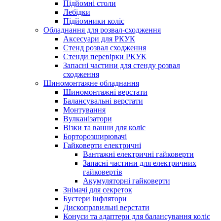
Підйомні столи
Лебідки
Підйомники коліс
Обладнання для розвал-сходження
Аксесуари для РКУК
Стенд розвал сходження
Стенди перевірки РКУК
Запасні частини для стенду розвал
сходження
Шиномонтажне обладнання
Шиномонтажні верстати
Балансувальні верстати
Монтування
Вулканізатори
Візки та ванни для коліс
Борторозширювачі
Гайковерти електричні
Вантажні електричні гайковерти
Запасні частини для електричних
гайковертів
Акумуляторні гайковерти
Знімачі для секреток
Бустери інфлятори
Дископравильні верстати
Конуси та адаптери для балансування коліс