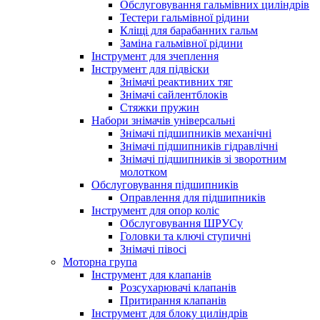
Обслуговування гальмівних циліндрів
Тестери гальмівної рідини
Кліщі для барабанних гальм
Заміна гальмівної рідини
Інструмент для зчеплення
Інструмент для підвіски
Знімачі реактивних тяг
Знімачі сайлентблоків
Стяжки пружин
Набори знімачів універсальні
Знімачі підшипників механічні
Знімачі підшипників гідравлічні
Знімачі підшипників зі зворотним
молотком
Обслуговування підшипників
Оправлення для підшипників
Інструмент для опор коліс
Обслуговування ШРУСу
Головки та ключі ступичні
Знімачі півосі
Моторна група
Інструмент для клапанів
Розсухарювачі клапанів
Притирання клапанів
Інструмент для блоку циліндрів