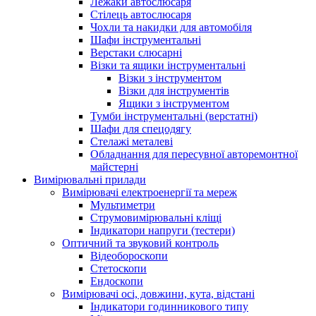
Лежаки автослюсаря
Стілець автослюсаря
Чохли та накидки для автомобіля
Шафи інструментальні
Верстаки слюсарні
Візки та ящики інструментальні
Візки з інструментом
Візки для інструментів
Ящики з інструментом
Тумби інструментальні (верстатні)
Шафи для спецодягу
Стелажі металеві
Обладнання для пересувної авторемонтної
майстерні
Вимірювальні прилади
Вимірювачі електроенергії та мереж
Мультиметри
Струмовимірювальні кліщі
Індикатори напруги (тестери)
Оптичний та звуковий контроль
Відеобороскопи
Стетоскопи
Ендоскопи
Вимірювачі осі, довжини, кута, відстані
Індикатори годинникового типу