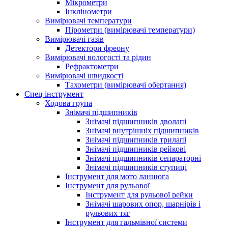
Мікрометри
Інклінометри
Вимірювачі температури
Пірометри (вимірювачі температури)
Вимірювачі газів
Детектори фреону
Вимірювачі вологості та рідин
Рефрактометри
Вимірювачі швидкості
Тахометри (вимірювачі обертання)
Спец інструмент
Ходова група
Знімачі підшипників
Знімачі підшипників дволапі
Знімачі внутрішніх підшипників
Знімачі підшипників трилапі
Знімачі підшипників рейкові
Знімачі підшипників сепараторні
Знімачі підшипників ступиці
Інструмент для мото ланцюга
Інструмент для рульової
Інструмент для рульової рейки
Знімачі шарових опор, шарнірів і
рульових тяг
Інструмент для гальмівної системи