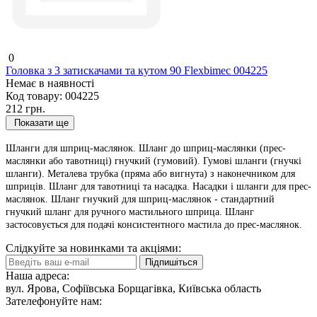
0
Головка з 3 затискачами та кутом 90 Flexbimec 004225
Немає в наявності
Код товару:
004225
212 грн.
Показати ще
Шланги для шприц-маслянок. Шланг до шприц-маслянки (прес-
маслянки або тавотниці) гнучкий (гумовий). Гумові шланги (гнучкі
шланги). Металева трубка (пряма або вигнута) з наконечником для
шприців. Шланг для тавотниці та насадка. Насадки і шланги для прес-
маслянок. Шланг гнучкий для шприц-маслянок - стандартний
гнучкий шланг для ручного мастильного шприца. Шланг
застосовується для подачі консистентного мастила до прес-маслянок.
Слідкуйте за новинками та акціями:
Підпишіться
Наша адреса:
вул. Ярова, Софіївська Борщагівка, Київська область
Зателефонуйте нам: