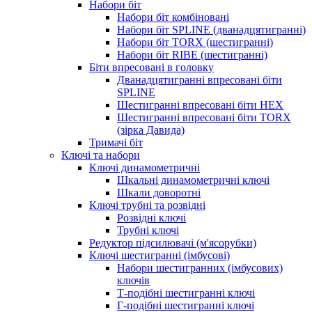
Набори біт
Набори біт комбіновані
Набори біт SPLINE (дванадцятигранні)
Набори біт TORX (шестигранні)
Набори біт RIBE (шестигранні)
Біти впресовані в головку
Дванадцятигранні впресовані біти
SPLINE
Шестигранні впресовані біти HEX
Шестигранні впресовані біти TORX
(зірка Давида)
Тримачі біт
Ключі та набори
Ключі динамометричні
Шкальні динамометричні ключі
Шкали доворотні
Ключі трубні та розвідні
Розвідні ключі
Трубні ключі
Редуктор підсилювачі (м'ясорубки)
Ключі шестигранні (імбусові)
Набори шестигранних (імбусових)
ключів
Т-подібні шестигранні ключі
Г-подібні шестигранні ключі