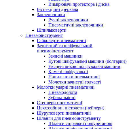
Вимірювачі протектора і диска
Інспекційні дзеркала
Заклепочники
Ручні заклепочники
Пневматичні заклепочники
Шпильковерти
Пневмоінструмент
Гайковерти пневматичні
Зачистний та шліфувальний
пневмоінструмент
Зачисні машинки
Кутові шліфувальні машини (болгарки)
Ексцентрикові шліфувальні машини
Камені шліфувальні
Напильники пневматичні
Молотки зачистні голчасті
Молотки ударні пневматичні
Пневмодолота
Зубила змінні
Степлери пневматичні
Цвяхозабивні пістолети (нейлери)
Шуруповерти пневматичні
Шланги для пневмоінструменту
Шланги спіральні поліуретанові
Шланги поліуретанові армовані