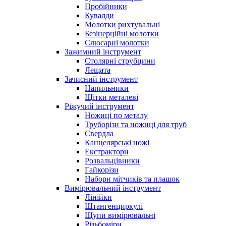
Пробійники
Кувалди
Молотки рихтувальні
Безінерційні молотки
Слюсарні молотки
Зажимний інструмент
Столярні струбцини
Лещата
Зачисний інструмент
Напильники
Щітки металеві
Ріжучий інструмент
Ножиці по металу
Труборізи та ножиці для труб
Свердла
Канцелярські ножі
Екстрактори
Розвальцівники
Гайкорізи
Набори мітчиків та плашок
Вимірювальний інструмент
Лінійки
Штангенциркулі
Щупи вимірювальні
Різьбоміри