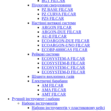
BGT FILCAR
Підлогові свердловини
PZ BASE FILCAR
PZ CURVA FILCAR
PZS FILCAR
Настінні витяжні системи
ARGON FILCAR
ARGON-DUE FILCAR
AU-II FILCAR
ECOARGON-DUE FILCAR
ECOARGON-UNO FILCAR
ECOBP-6000GAS FILCAR
Рейкові системи
ECOSYSTEM-A FILCAR
ECOSYSTEM-B FILCAR
ECOSYSTEM-C FILCAR
ECOSYSTEM-D FILCAR
Шланги вихлопних газів
Електричні барабани
AM FILCAR
AMA FILCAR
AMT FILCAR
Ручний інструмент і набори
Набори інструментів
Набори інструментів у пластиковому кейсі