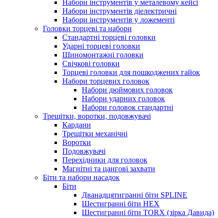
Набори інструментів у металевому кейсі
Набори інструментів діелектричні
Набори інструментів у ложементі
Головки торцеві та набори
Стандартні торцеві головки
Ударні торцеві головки
Шиномонтажні головки
Свічкові головки
Торцеві головки для пошкоджених гайок
Набори торцевих головок
Набори дюймових головок
Набори ударних головок
Набори головок стандартні
Трещітки, воротки, подовжувачі
Кардани
Трещітки механічні
Воротки
Подовжувачі
Перехідники для головок
Магнітні та цангові захвати
Біти та набори насадок
Біти
Дванадцятигранні біти SPLINE
Шестигранні біти HEX
Шестигранні біти TORX (зірка Давида)