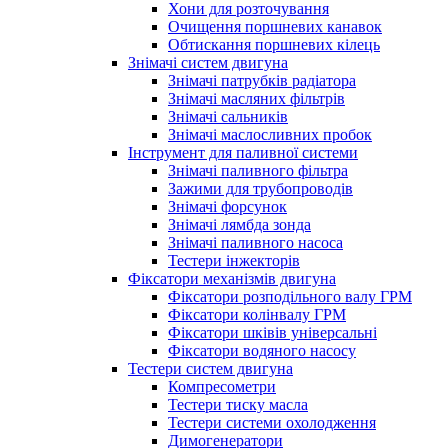
Хони для розточування
Очищення поршневих канавок
Обтискання поршневих кілець
Знімачі систем двигуна
Знімачі патрубків радіатора
Знімачі масляних фільтрів
Знімачі сальників
Знімачі маслосливних пробок
Інструмент для паливної системи
Знімачі паливного фільтра
Зажими для трубопроводів
Знімачі форсунок
Знімачі лямбда зонда
Знімачі паливного насоса
Тестери інжекторів
Фіксатори механізмів двигуна
Фіксатори розподільного валу ГРМ
Фіксатори колінвалу ГРМ
Фіксатори шківів універсальні
Фіксатори водяного насосу
Тестери систем двигуна
Компресометри
Тестери тиску масла
Тестери системи охолодження
Димогенератори