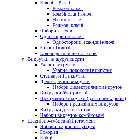
Ключі гайкові
Розрізні ключі
Комбіновані ключі
Накидні ключі
Рожкові ключі
Набори ключів
Односторонні ключі
Односторонні накидні ключі
Балонні ключі
Ключі для шліцевих гайок
Викрутки та шуруповерти
Ударні викрутки
Ударно-поворотні викрутки
Стандартні викрутки
Діелектричні викрутки
Набори діелектричних викруток
Викрутки бітотримачі
Прецизійні викрутки (для точних робіт)
Набори прецизійних викруток
Викрутки для золотника
Набори викруток комбіновані
Шарнірно-губцевий інструмент
Набори шарнірно-губцеві
Бокорізи
Кліщі