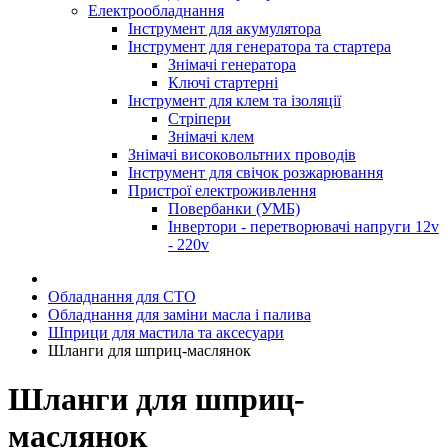
Електрообладнання
Інструмент для акумулятора
Інструмент для генератора та стартера
Знімачі генератора
Ключі стартерні
Інструмент для клем та ізоляції
Стріпери
Знімачі клем
Знімачі високовольтних проводів
Інструмент для свічок розжарювання
Пристрої електроживлення
Повербанки (УМБ)
Інвертори - перетворювачі напруги 12v
- 220v
Обладнання для СТО
Обладнання для заміни масла і палива
Шприци для мастила та аксесуари
Шланги для шприц-маслянок
Шланги для шприц-
маслянок