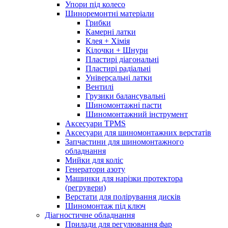
Упори під колесо
Шиноремонтні матеріали
Грибки
Камерні латки
Клея + Хімія
Кілочки + Шнури
Пластирі діагональні
Пластирі радіальні
Універсальні латки
Вентилі
Грузики балансувальні
Шиномонтажні пасти
Шиномонтажний інструмент
Аксесуари TPMS
Аксесуари для шиномонтажних верстатів
Запчастини для шиномонтажного
обладнання
Мийки для коліс
Генератори азоту
Машинки для нарізки протектора
(регрувери)
Верстати для полірування дисків
Шиномонтаж під ключ
Діагностичне обладнання
Прилади для регулювання фар