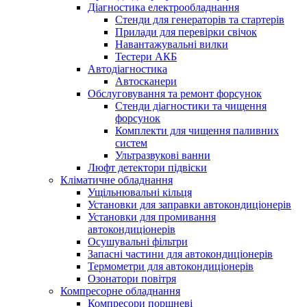
Діагностика електрообладнання
Стенди для генераторів та стартерів
Прилади для перевірки свічок
Навантажувальні вилки
Тестери АКБ
Автодіагностика
Автосканери
Обслуговування та ремонт форсунок
Стенди діагностики та чищення
форсунок
Комплекти для чищення паливних
систем
Ультразвукові ванни
Люфт детектори підвіски
Кліматичне обладнання
Ущільнювальні кільця
Установки для заправки автокондиціонерів
Установки для промивання
автокондиціонерів
Осушувальні фільтри
Запасні частини для автокондиціонерів
Термометри для автокондиціонерів
Озонатори повітря
Компресорне обладнання
Компресори поршневі