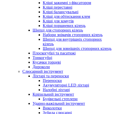
Кліщі зажимні з фіксатором
Кліщі переставні
Кліщі балансувальні
Кліщі для обтискання клем
Кліщі для хомутів
Кліщі поршневих кілець
Щипці для стопорних кілець
Набори знімачів стопорних кілець
Щипці для внутрішніх стопорних
кілець
Щипці для зовнішніх стопорних кілець
Плоскогубці та пасатижі
Тонкогубці
Кусачки торцеві
Дироколи
Слюсарний інструмент
Ліхтарі та переноски
Переноски
Акумуляторні LED ліхтарі
Налобні ліхтарі
Кріпильний інструмент
Будівельні степлери
Ударно-важільний інструмент
Виколотки
Зубила слюсарні