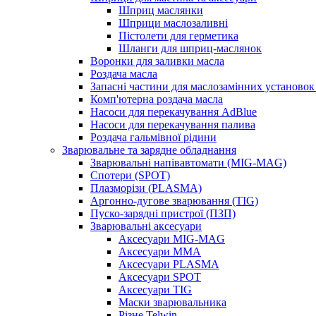
Шприц маслянки
Шприци маслозаливні
Пістолети для герметика
Шланги для шприц-маслянок
Воронки для заливки масла
Роздача масла
Запасні частини для маслозамінних установок 
Комп'ютерна роздача масла
Насоси для перекачування AdBlue
Насоси для перекачування палива
Роздача гальмівної рідини
Зварювальне та зарядне обладнання
Зварювальні напівавтомати (MIG-MAG)
Спотери (SPOT)
Плазморізи (PLASMA)
Аргонно-дугове зварювання (TIG)
Пуско-зарядні пристрої (ПЗП)
Зварювальні аксесуари
Аксесуари MIG-MAG
Аксесуари MMA
Аксесуари PLASMA
Аксесуари SPOT
Аксесуари TIG
Маски зварювальника
Різне Telwin