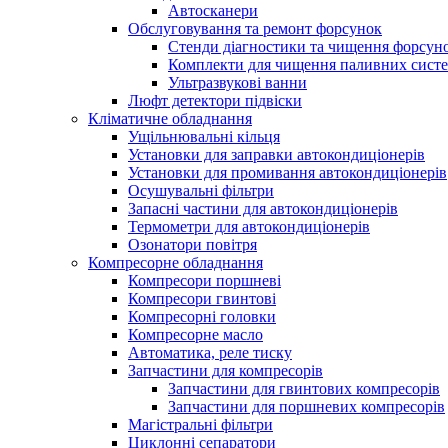
Автосканери
Обслуговування та ремонт форсунок
Стенди діагностики та чищення форсун
Комплекти для чищення паливних сист
Ультразвукові ванни
Люфт детектори підвіски
Кліматичне обладнання
Ущільнювальні кільця
Установки для заправки автокондиціонерів
Установки для промивання автокондиціонерів
Осушувальні фільтри
Запасні частини для автокондиціонерів
Термометри для автокондиціонерів
Озонатори повітря
Компресорне обладнання
Компресори поршневі
Компресори гвинтові
Компресорні головки
Компресорне масло
Автоматика, реле тиску
Запчастини для компресорів
Запчастини для гвинтових компресорів
Запчастини для поршневих компресорів
Магістральні фільтри
Циклонні сепаратори