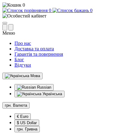
0
0
0
Меню
Про нас
Доставка та оплата
Гарантія та повернення
Блог
Відгуки
Мова
Russian
Українська
грн.
Валюта
€ Euro
$ US Dollar
грн. Гривна