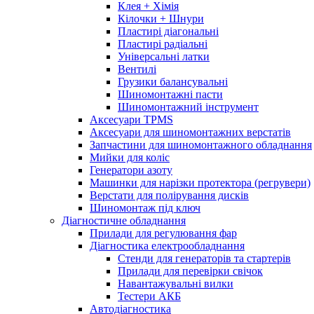
Клея + Хімія
Кілочки + Шнури
Пластирі діагональні
Пластирі радіальні
Універсальні латки
Вентилі
Грузики балансувальні
Шиномонтажні пасти
Шиномонтажний інструмент
Аксесуари TPMS
Аксесуари для шиномонтажних верстатів
Запчастини для шиномонтажного обладнання
Мийки для коліс
Генератори азоту
Машинки для нарізки протектора (регрувери)
Верстати для полірування дисків
Шиномонтаж під ключ
Діагностичне обладнання
Прилади для регулювання фар
Діагностика електрообладнання
Стенди для генераторів та стартерів
Прилади для перевірки свічок
Навантажувальні вилки
Тестери АКБ
Автодіагностика