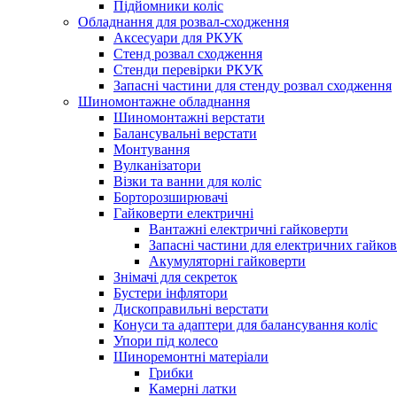
Підйомники коліс
Обладнання для розвал-сходження
Аксесуари для РКУК
Стенд розвал сходження
Стенди перевірки РКУК
Запасні частини для стенду розвал сходження
Шиномонтажне обладнання
Шиномонтажні верстати
Балансувальні верстати
Монтування
Вулканізатори
Візки та ванни для коліс
Борторозширювачі
Гайковерти електричні
Вантажні електричні гайковерти
Запасні частини для електричних гайков
Акумуляторні гайковерти
Знімачі для секреток
Бустери інфлятори
Дископравильні верстати
Конуси та адаптери для балансування коліс
Упори під колесо
Шиноремонтні матеріали
Грибки
Камерні латки