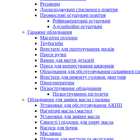
Ресивери
Доохолоджувачі стисненого повітря
Промислові осушувачі повітря
Рефрижераторні осушувачі
Адсорбційні осушувачі
Гаражне обладнання
Магнітні піддони
Трубогиби
Верстати для проточування дисків
Преси ручні
Ванни для миття деталей
Преса для випресування шкворнів
Обладнання для обслуговування гальмівної с
Верстати для ремонту головок двигунів
Піногенератори
Піскоструминне обладнання
Піскоструминні пістолети
Обладнання для заміни масла і палива
Установки для обслуговування АКПП
Нагнітачі масла і мастил
Установки для заміни масла
Ємності і піддони для зливу масла
Насоси для бочок
Маслянки
Шприци для мастила та аксесуари