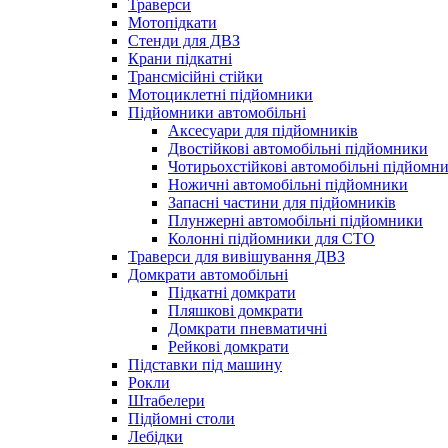
Траверси
Мотопідкати
Стенди для ДВЗ
Крани підкатні
Трансмісійні стійки
Мотоциклетні підйомники
Підйомники автомобільні
Аксесуари для підйомників
Двостійкові автомобільні підйомники
Чотирьохстійкові автомобільні підйомн
Ножичні автомобільні підйомники
Запасні частини для підйомників
Плунжерні автомобільні підйомники
Колонні підйомники для СТО
Траверси для вивішування ДВЗ
Домкрати автомобільні
Підкатні домкрати
Пляшкові домкрати
Домкрати пневматичні
Рейкові домкрати
Підставки під машину
Рокли
Штабелери
Підйомні столи
Лебідки