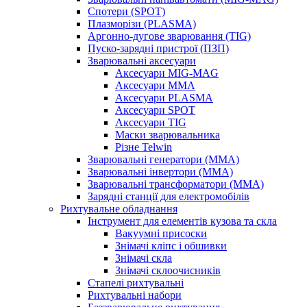
Спотери (SPOT)
Плазморізи (PLASMA)
Аргонно-дугове зварювання (TIG)
Пуско-зарядні пристрої (ПЗП)
Зварювальні аксесуари
Аксесуари MIG-MAG
Аксесуари MMA
Аксесуари PLASMA
Аксесуари SPOT
Аксесуари TIG
Маски зварювальника
Різне Telwin
Зварювальні генератори (MMA)
Зварювальні інвертори (MMA)
Зварювальні трансформатори (MMA)
Зарядні станції для електромобілів
Рихтувальне обладнання
Інструмент для елементів кузова та скла
Вакуумні присоски
Знімачі кліпс і обшивки
Знімачі скла
Знімачі склоочисників
Стапелі рихтувальні
Рихтувальні набори