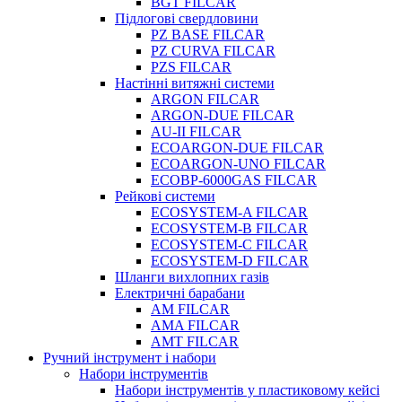
BGT FILCAR
Підлогові свердловини
PZ BASE FILCAR
PZ CURVA FILCAR
PZS FILCAR
Настінні витяжні системи
ARGON FILCAR
ARGON-DUE FILCAR
AU-II FILCAR
ECOARGON-DUE FILCAR
ECOARGON-UNO FILCAR
ECOBP-6000GAS FILCAR
Рейкові системи
ECOSYSTEM-A FILCAR
ECOSYSTEM-B FILCAR
ECOSYSTEM-C FILCAR
ECOSYSTEM-D FILCAR
Шланги вихлопних газів
Електричні барабани
AM FILCAR
AMA FILCAR
AMT FILCAR
Ручний інструмент і набори
Набори інструментів
Набори інструментів у пластиковому кейсі