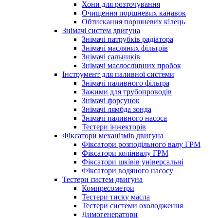
Хони для розточування
Очищення поршневих канавок
Обтискання поршневих кілець
Знімачі систем двигуна
Знімачі патрубків радіатора
Знімачі масляних фільтрів
Знімачі сальників
Знімачі маслосливних пробок
Інструмент для паливної системи
Знімачі паливного фільтра
Зажими для трубопроводів
Знімачі форсунок
Знімачі лямбда зонда
Знімачі паливного насоса
Тестери інжекторів
Фіксатори механізмів двигуна
Фіксатори розподільного валу ГРМ
Фіксатори колінвалу ГРМ
Фіксатори шківів універсальні
Фіксатори водяного насосу
Тестери систем двигуна
Компресометри
Тестери тиску масла
Тестери системи охолодження
Димогенератори