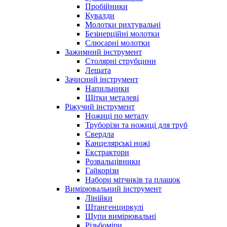
Пробійники
Кувалди
Молотки рихтувальні
Безінерційні молотки
Слюсарні молотки
Зажимний інструмент
Столярні струбцини
Лещата
Зачисний інструмент
Напильники
Щітки металеві
Ріжучий інструмент
Ножиці по металу
Труборізи та ножиці для труб
Свердла
Канцелярські ножі
Екстрактори
Розвальцівники
Гайкорізи
Набори мітчиків та плашок
Вимірювальний інструмент
Лінійки
Штангенциркулі
Щупи вимірювальні
Різьбоміри