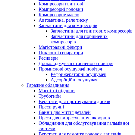
Компресори гвинтові
Компресорні головки
Компресорне масло
Автоматика, реле тиску
Запчастини для компресорів
Запчастини для гвинтових компресорів
Запчастини для поршневих
компресорів
Магістральні фільтри
Циклонні сепаратори
Ресивери
Доохолоджувачі стисненого повітря
Промислові осушувачі повітря
Рефрижераторні осушувачі
Адсорбційні осушувачі
Гаражне обладнання
Магнітні піддони
Трубогиби
Верстати для проточування дисків
Преси ручні
Ванни для миття деталей
Преса для випресування шкворнів
Обладнання для обслуговування гальмівної
системи
Верстати для ремонту головок двигунів