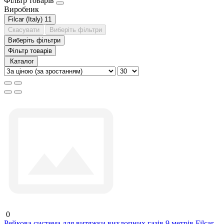
Фільтр товарів
Виробник
Filcar (Italy)
11
Скасувати
Виберіть фільтри
Виберіть фільтри
Фільтр товарів
Каталог
0
Рейкова система для витяжки вихлопних газів 9 метрів Filcar