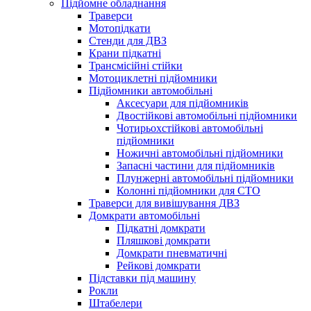
Підйомне обладнання
Траверси
Мотопідкати
Стенди для ДВЗ
Крани підкатні
Трансмісійні стійки
Мотоциклетні підйомники
Підйомники автомобільні
Аксесуари для підйомників
Двостійкові автомобільні підйомники
Чотирьохстійкові автомобільні
підйомники
Ножичні автомобільні підйомники
Запасні частини для підйомників
Плунжерні автомобільні підйомники
Колонні підйомники для СТО
Траверси для вивішування ДВЗ
Домкрати автомобільні
Підкатні домкрати
Пляшкові домкрати
Домкрати пневматичні
Рейкові домкрати
Підставки під машину
Рокли
Штабелери