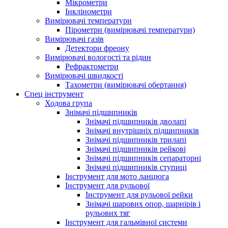
Мікрометри
Інклінометри
Вимірювачі температури
Пірометри (вимірювачі температури)
Вимірювачі газів
Детектори фреону
Вимірювачі вологості та рідин
Рефрактометри
Вимірювачі швидкості
Тахометри (вимірювачі обертання)
Спец інструмент
Ходова група
Знімачі підшипників
Знімачі підшипників дволапі
Знімачі внутрішніх підшипників
Знімачі підшипників трилапі
Знімачі підшипників рейкові
Знімачі підшипників сепараторні
Знімачі підшипників ступиці
Інструмент для мото ланцюга
Інструмент для рульової
Інструмент для рульової рейки
Знімачі шарових опор, шарнірів і
рульових тяг
Інструмент для гальмівної системи