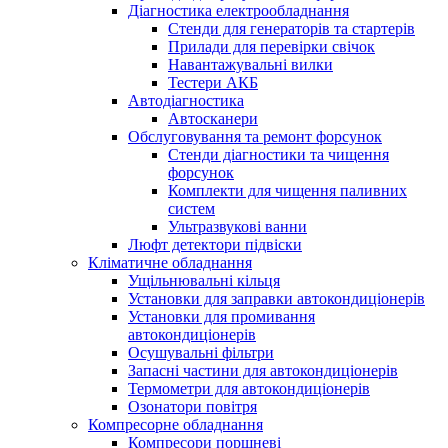
Діагностика електрообладнання
Стенди для генераторів та стартерів
Прилади для перевірки свічок
Навантажувальні вилки
Тестери АКБ
Автодіагностика
Автосканери
Обслуговування та ремонт форсунок
Стенди діагностики та чищення
форсунок
Комплекти для чищення паливних
систем
Ультразвукові ванни
Люфт детектори підвіски
Кліматичне обладнання
Ущільнювальні кільця
Установки для заправки автокондиціонерів
Установки для промивання
автокондиціонерів
Осушувальні фільтри
Запасні частини для автокондиціонерів
Термометри для автокондиціонерів
Озонатори повітря
Компресорне обладнання
Компресори поршневі