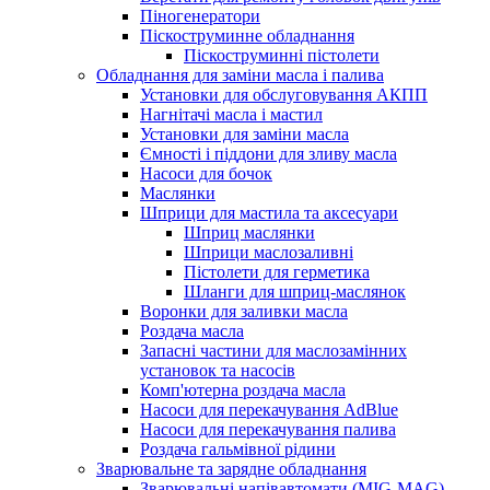
Піногенератори
Піскоструминне обладнання
Піскоструминні пістолети
Обладнання для заміни масла і палива
Установки для обслуговування АКПП
Нагнітачі масла і мастил
Установки для заміни масла
Ємності і піддони для зливу масла
Насоси для бочок
Маслянки
Шприци для мастила та аксесуари
Шприц маслянки
Шприци маслозаливні
Пістолети для герметика
Шланги для шприц-маслянок
Воронки для заливки масла
Роздача масла
Запасні частини для маслозамінних
установок та насосів
Комп'ютерна роздача масла
Насоси для перекачування AdBlue
Насоси для перекачування палива
Роздача гальмівної рідини
Зварювальне та зарядне обладнання
Зварювальні напівавтомати (MIG-MAG)