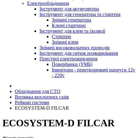
Електрообладнання
Інструмент для акумулятора
Інструмент для генератора та стартера
Знімачі генератора
Ключі стартерні
Інструмент для клем та ізоляції
Стріпери
Знімачі клем
Знімачі високовольтних проводів
Інструмент для свічок розжарювання
Пристрої електроживлення
Повербанки (УМБ)
Інвертори - перетворювачі напруги 12v
- 220v
Обладнання для СТО
Витяжка вихлопних газів
Рейкові системи
ECOSYSTEM-D FILCAR
ECOSYSTEM-D FILCAR