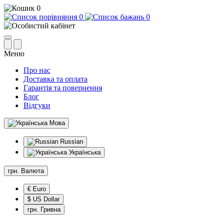
0
0
0
Меню
Про нас
Доставка та оплата
Гарантія та повернення
Блог
Відгуки
Мова
Russian
Українська
грн.
Валюта
€ Euro
$ US Dollar
грн. Гривна