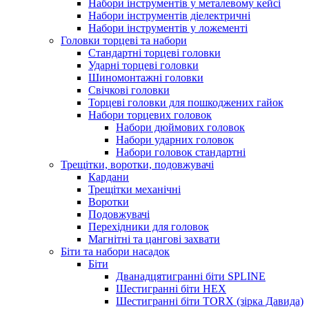
Набори інструментів у металевому кейсі
Набори інструментів діелектричні
Набори інструментів у ложементі
Головки торцеві та набори
Стандартні торцеві головки
Ударні торцеві головки
Шиномонтажні головки
Свічкові головки
Торцеві головки для пошкоджених гайок
Набори торцевих головок
Набори дюймових головок
Набори ударних головок
Набори головок стандартні
Трещітки, воротки, подовжувачі
Кардани
Трещітки механічні
Воротки
Подовжувачі
Перехідники для головок
Магнітні та цангові захвати
Біти та набори насадок
Біти
Дванадцятигранні біти SPLINE
Шестигранні біти HEX
Шестигранні біти TORX (зірка Давида)