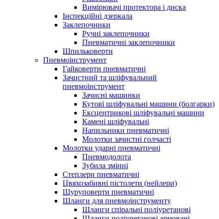
Вимірювачі протектора і диска
Інспекційні дзеркала
Заклепочники
Ручні заклепочники
Пневматичні заклепочники
Шпильковерти
Пневмоінструмент
Гайковерти пневматичні
Зачистний та шліфувальний
пневмоінструмент
Зачисні машинки
Кутові шліфувальні машини (болгарки)
Ексцентрикові шліфувальні машини
Камені шліфувальні
Напильники пневматичні
Молотки зачистні голчасті
Молотки ударні пневматичні
Пневмодолота
Зубила змінні
Степлери пневматичні
Цвяхозабивні пістолети (нейлери)
Шуруповерти пневматичні
Шланги для пневмоінструменту
Шланги спіральні поліуретанові
Шланги поліуретанові армовані