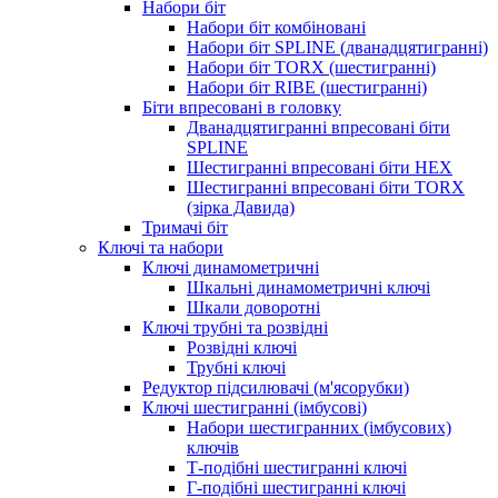
Набори біт
Набори біт комбіновані
Набори біт SPLINE (дванадцятигранні)
Набори біт TORX (шестигранні)
Набори біт RIBE (шестигранні)
Біти впресовані в головку
Дванадцятигранні впресовані біти
SPLINE
Шестигранні впресовані біти HEX
Шестигранні впресовані біти TORX
(зірка Давида)
Тримачі біт
Ключі та набори
Ключі динамометричні
Шкальні динамометричні ключі
Шкали доворотні
Ключі трубні та розвідні
Розвідні ключі
Трубні ключі
Редуктор підсилювачі (м'ясорубки)
Ключі шестигранні (імбусові)
Набори шестигранних (імбусових)
ключів
Т-подібні шестигранні ключі
Г-подібні шестигранні ключі