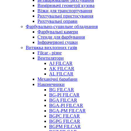
Беззварювальне рихтування
Вимірювачі геометрії кузова
Візки для транспортування
Рихтувальні пристосування
Рихтувальні оправи
Фарбувально-сушильне обладнання
Фарбувальні камери
Стенди для фарбування
Інфрачервоні сушки
Витяжка вихлопних газів
Filcar - різне
Вентилятори
AJ FILCAR
AK FILCAR
AL FILCAR
Механічні барабани
Наконечники
BG FILCAR
BG-PI FILCAR
BGA FILCAR
BGA-PI FILCAR
BGA-PM FILCAR
BGPC FILCAR
BGPG FILCAR
BGPM FILCAR