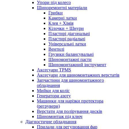
Упори під колесо
Шиноремонтні матеріали
Грибки
Камерні латки
Клея + Хімія
Кілочки + Шнури
Пластирі діагональні
Пластирі радіальні
Універсальні латки
Вентилі
Грузики балансувальні
Шиномонтажні пасти
Шиномонтажний інструмент
Аксесуари TPMS
Аксесуари для шиномонтажних верстатів
Запчастини для шиномонтажного
обладнання
Мийки для коліс
Генератори азоту
Машинки для нарізки протектора
(регрувери)
Верстати для полірування дисків
Шиномонтаж під ключ
Діагностичне обладнання
Прилади для регулювання фар