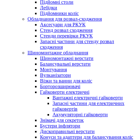
Підйомні столи
Лебідки
Підйомники коліс
Обладнання для розвал-сходження
Аксесуари для РКУК
Стенд розвал сходження
Стенди перевірки РКУК
Запасні частини для стенду розвал
сходження
Шиномонтажне обладнання
Шиномонтажні верстати
Балансувальні верстати
Монтування
Вулканізатори
Візки та ванни для коліс
Борторозширювачі
Гайковерти електричні
Вантажні електричні гайковерти
Запасні частини для електричних
гайковертів
Акумуляторні гайковерти
Знімачі для секреток
Бустери інфлятори
Дископравильні верстати
Конуси та адаптери для балансування коліс