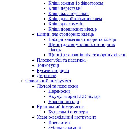
Кліщі зажимні з фіксатором
Кліщі переставні
Кліщі балансувальні
Кліщі для обтискання клем
Кліщі для хомутів
Кліщі поршневих кілець
Щипці для стопорних кілець
Набори знімачів стопорних кілець
Щипці для внутрішніх стопорних
кілець
Щипці для зовнішніх стопорних кілець
Плоскогубці та пасатижі
Тонкогубці
Кусачки торцеві
Дироколи
Слюсарний інструмент
Ліхтарі та переноски
Переноски
Акумуляторні LED ліхтарі
Налобні ліхтарі
Кріпильний інструмент
Будівельні степлери
Ударно-важільний інструмент
Виколотки
Зубила слюсарні