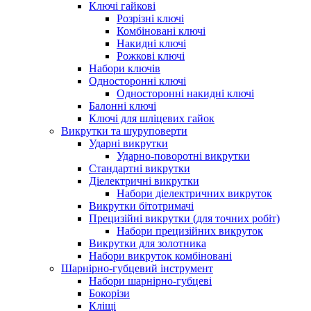
Ключі гайкові
Розрізні ключі
Комбіновані ключі
Накидні ключі
Рожкові ключі
Набори ключів
Односторонні ключі
Односторонні накидні ключі
Балонні ключі
Ключі для шліцевих гайок
Викрутки та шуруповерти
Ударні викрутки
Ударно-поворотні викрутки
Стандартні викрутки
Діелектричні викрутки
Набори діелектричних викруток
Викрутки бітотримачі
Прецизійні викрутки (для точних робіт)
Набори прецизійних викруток
Викрутки для золотника
Набори викруток комбіновані
Шарнірно-губцевий інструмент
Набори шарнірно-губцеві
Бокорізи
Кліщі