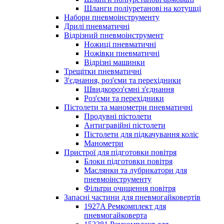
Шланги поліуретанові на котушці
Набори пневмоінструменту
Дрилі пневматичні
Відрізний пневмоінструмент
Ножиці пневматичні
Ножівки пневматичні
Відрізні машинки
Трещітки пневматичні
З'єднання, роз'єми та перехідники
Швидкороз'ємні з'єднання
Роз'єми та перехідники
Пістолети та манометри пневматичні
Продувні пістолети
Антигравійні пістолети
Пістолети для підкачування коліс
Манометри
Пристрої для підготовки повітря
Блоки підготовки повітря
Маслянки та лубрикатори для
пневмоінструменту
Фільтри очищення повітря
Запасні частини для пневмогайковертів
1927A Ремкомплект для
пневмогайковерта