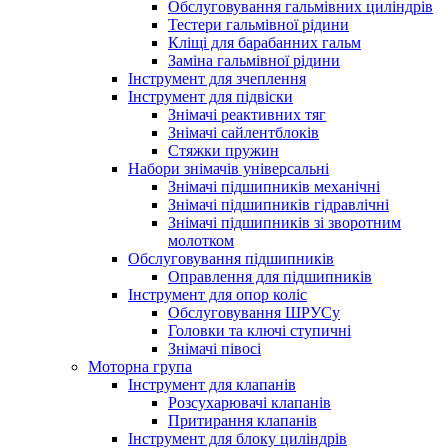
Обслуговування гальмівних циліндрів
Тестери гальмівної рідини
Кліщі для барабанних гальм
Заміна гальмівної рідини
Інструмент для зчеплення
Інструмент для підвіски
Знімачі реактивних тяг
Знімачі сайлентблоків
Стяжки пружин
Набори знімачів універсальні
Знімачі підшипників механічні
Знімачі підшипників гідравлічні
Знімачі підшипників зі зворотним
молотком
Обслуговування підшипників
Оправлення для підшипників
Інструмент для опор коліс
Обслуговування ШРУСу
Головки та ключі ступичні
Знімачі півосі
Моторна група
Інструмент для клапанів
Розсухарювачі клапанів
Притирання клапанів
Інструмент для блоку циліндрів