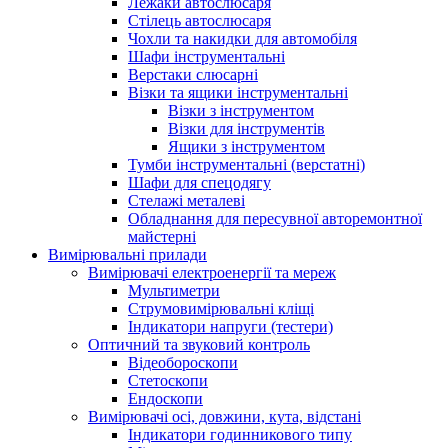
Лежаки автослюсаря
Стілець автослюсаря
Чохли та накидки для автомобіля
Шафи інструментальні
Верстаки слюсарні
Візки та ящики інструментальні
Візки з інструментом
Візки для інструментів
Ящики з інструментом
Тумби інструментальні (верстатні)
Шафи для спецодягу
Стелажі металеві
Обладнання для пересувної авторемонтної
майстерні
Вимірювальні прилади
Вимірювачі електроенергії та мереж
Мультиметри
Струмовимірювальні кліщі
Індикатори напруги (тестери)
Оптичний та звуковий контроль
Відеобороскопи
Стетоскопи
Ендоскопи
Вимірювачі осі, довжини, кута, відстані
Індикатори годинникового типу