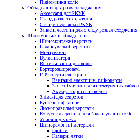
Підйомники коліс
Обладнання для розвал-сходження
Аксесуари для РКУК
Стенд розвал сходження
Стенди перевірки РКУК
Запасні частини для стенду розвал сходження
Шиномонтажне обладнання
Шиномонтажні верстати
Балансувальні верстати
Монтування
Вулканізатори
Візки та ванни для коліс
Борторозширювачі
Гайковерти електричні
Вантажні електричні гайковерти
Запасні частини для електричних гайков
Акумуляторні гайковерти
Знімачі для секреток
Бустери інфлятори
Дископравильні верстати
Конуси та адаптери для балансування коліс
Упори під колесо
Шиноремонтні матеріали
Грибки
Камерні латки