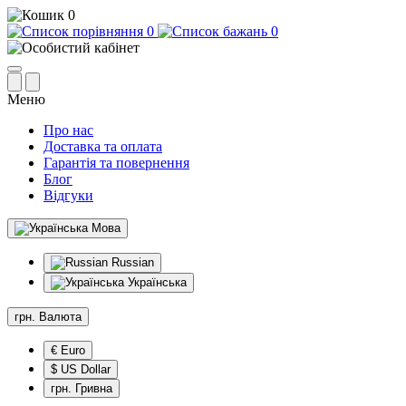
0
0
0
Меню
Про нас
Доставка та оплата
Гарантія та повернення
Блог
Відгуки
Мова
Russian
Українська
грн.
Валюта
€ Euro
$ US Dollar
грн. Гривна