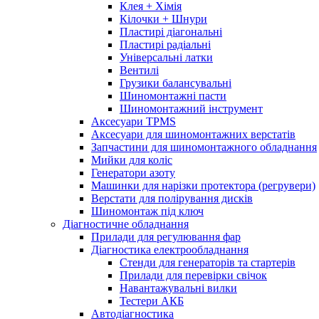
Клея + Хімія
Кілочки + Шнури
Пластирі діагональні
Пластирі радіальні
Універсальні латки
Вентилі
Грузики балансувальні
Шиномонтажні пасти
Шиномонтажний інструмент
Аксесуари TPMS
Аксесуари для шиномонтажних верстатів
Запчастини для шиномонтажного обладнання
Мийки для коліс
Генератори азоту
Машинки для нарізки протектора (регрувери)
Верстати для полірування дисків
Шиномонтаж під ключ
Діагностичне обладнання
Прилади для регулювання фар
Діагностика електрообладнання
Стенди для генераторів та стартерів
Прилади для перевірки свічок
Навантажувальні вилки
Тестери АКБ
Автодіагностика