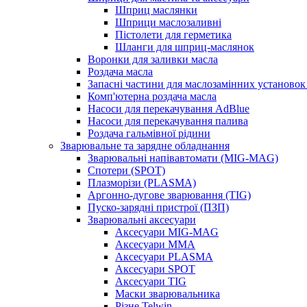
Шприц маслянки
Шприци маслозаливні
Пістолети для герметика
Шланги для шприц-маслянок
Воронки для заливки масла
Роздача масла
Запасні частини для маслозамінних установок 
Комп'ютерна роздача масла
Насоси для перекачування AdBlue
Насоси для перекачування палива
Роздача гальмівної рідини
Зварювальне та зарядне обладнання
Зварювальні напівавтомати (MIG-MAG)
Спотери (SPOT)
Плазморізи (PLASMA)
Аргонно-дугове зварювання (TIG)
Пуско-зарядні пристрої (ПЗП)
Зварювальні аксесуари
Аксесуари MIG-MAG
Аксесуари MMA
Аксесуари PLASMA
Аксесуари SPOT
Аксесуари TIG
Маски зварювальника
Різне Telwin