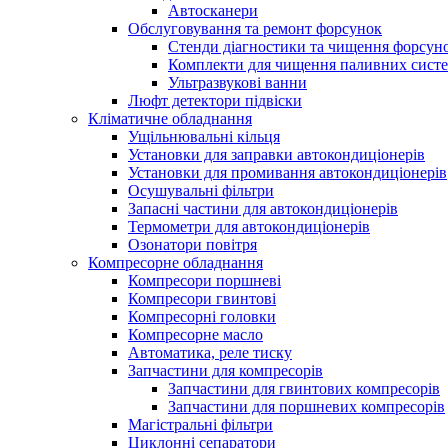
Автосканери
Обслуговування та ремонт форсунок
Стенди діагностики та чищення форсун
Комплекти для чищення паливних сист
Ультразвукові ванни
Люфт детектори підвіски
Кліматичне обладнання
Ущільнювальні кільця
Установки для заправки автокондиціонерів
Установки для промивання автокондиціонерів
Осушувальні фільтри
Запасні частини для автокондиціонерів
Термометри для автокондиціонерів
Озонатори повітря
Компресорне обладнання
Компресори поршневі
Компресори гвинтові
Компресорні головки
Компресорне масло
Автоматика, реле тиску
Запчастини для компресорів
Запчастини для гвинтових компресорів
Запчастини для поршневих компресорів
Магістральні фільтри
Циклонні сепаратори