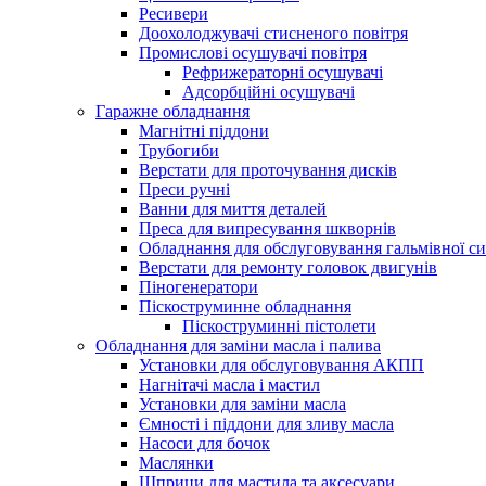
Ресивери
Доохолоджувачі стисненого повітря
Промислові осушувачі повітря
Рефрижераторні осушувачі
Адсорбційні осушувачі
Гаражне обладнання
Магнітні піддони
Трубогиби
Верстати для проточування дисків
Преси ручні
Ванни для миття деталей
Преса для випресування шкворнів
Обладнання для обслуговування гальмівної с
Верстати для ремонту головок двигунів
Піногенератори
Піскоструминне обладнання
Піскоструминні пістолети
Обладнання для заміни масла і палива
Установки для обслуговування АКПП
Нагнітачі масла і мастил
Установки для заміни масла
Ємності і піддони для зливу масла
Насоси для бочок
Маслянки
Шприци для мастила та аксесуари