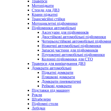
Траверси
Мотопідкати
Стенди для ДВЗ
Крани підкатні
Трансмісійні стійки
Мотоциклетні підйомники
Підйомники автомобільні
Аксесуари для підйомників
Двостійкові автомобільні підйомники
Чотирьохстійкові автомобільні підйомн
Ножичні автомобільні підйомники
Запасні частини для підйомників
Плунжерні автомобільні підйомники
Колонні підйомники для СТО
Траверси для вивішування ДВЗ
Домкрати автомобільні
Підкатні домкрати
Пляшкові домкрати
Домкрати пневматичні
Рейкові домкрати
Підставки під машину
Рокли
Штабелери
Підйомні столи
Лебідки