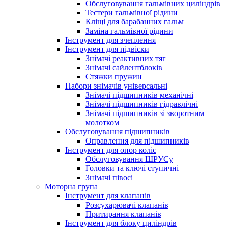
Обслуговування гальмівних циліндрів
Тестери гальмівної рідини
Кліщі для барабанних гальм
Заміна гальмівної рідини
Інструмент для зчеплення
Інструмент для підвіски
Знімачі реактивних тяг
Знімачі сайлентблоків
Стяжки пружин
Набори знімачів універсальні
Знімачі підшипників механічні
Знімачі підшипників гідравлічні
Знімачі підшипників зі зворотним
молотком
Обслуговування підшипників
Оправлення для підшипників
Інструмент для опор коліс
Обслуговування ШРУСу
Головки та ключі ступичні
Знімачі півосі
Моторна група
Інструмент для клапанів
Розсухарювачі клапанів
Притирання клапанів
Інструмент для блоку циліндрів