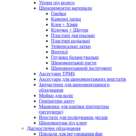
Упори під колесо
Шиноремонтні матеріали
Грибки
Камерні латки
Клея + Хімія
Кілочки + Шнури
Пластирі діагональні
Пластирі радіальні
Універсальні латки
Вентилі
Грузики балансувальні
Шиномонтажні пасти
Шиномонтажний інструмент
Аксесуари TPMS
Аксесуари для шиномонтажних верстатів
Запчастини для шиномонтажного
обладнання
Мийки для коліс
Генератори азоту
Машинки для нарізки протектора
(регрувери)
Верстати для полірування дисків
Шиномонтаж під ключ
Діагностичне обладнання
Прилади для регулювання фар