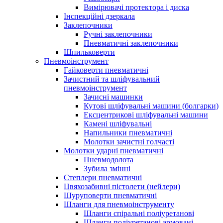
Вимірювачі протектора і диска
Інспекційні дзеркала
Заклепочники
Ручні заклепочники
Пневматичні заклепочники
Шпильковерти
Пневмоінструмент
Гайковерти пневматичні
Зачистний та шліфувальний
пневмоінструмент
Зачисні машинки
Кутові шліфувальні машини (болгарки)
Ексцентрикові шліфувальні машини
Камені шліфувальні
Напильники пневматичні
Молотки зачистні голчасті
Молотки ударні пневматичні
Пневмодолота
Зубила змінні
Степлери пневматичні
Цвяхозабивні пістолети (нейлери)
Шуруповерти пневматичні
Шланги для пневмоінструменту
Шланги спіральні поліуретанові
Шланги поліуретанові армовані