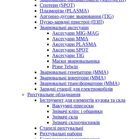
Спотери (SPOT)
Плазморізи (PLASMA)
Аргонно-дугове зварювання (TIG)
Пуско-зарядні пристрої (ПЗП)
Зварювальні аксесуари
Аксесуари MIG-MAG
Аксесуари MMA
Аксесуари PLASMA
Аксесуари SPOT
Аксесуари TIG
Маски зварювальника
Різне Telwin
Зварювальні генератори (MMA)
Зварювальні інвертори (MMA)
Зварювальні трансформатори (MMA)
Зарядні станції для електромобілів
Рихтувальне обладнання
Інструмент для елементів кузова та скла
Вакуумні присоски
Знімачі кліпс і обшивки
Знімачі скла
Знімачі склоочисників
Стапелі рихтувальні
Рихтувальні набори