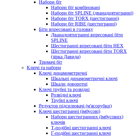
Набори біт
Набори біт комбіновані
Набори біт SPLINE (дванадцятигранні)
Набори біт TORX (шестигранні)
Набори біт RIBE (шестигранні)
Біти впресовані в головку
Дванадцятигранні впресовані біти
SPLINE
Шестигранні впресовані біти HEX
Шестигранні впресовані біти TORX
(зірка Давида)
Тримачі біт
Ключі та набори
Ключі динамометричні
Шкальні динамометричні ключі
Шкали доворотні
Ключі трубні та розвідні
Розвідні ключі
Трубні ключі
Редуктор підсилювачі (м'ясорубки)
Ключі шестигранні (імбусові)
Набори шестигранних (імбусових)
ключів
Т-подібні шестигранні ключі
Г-подібні шестигранні ключі