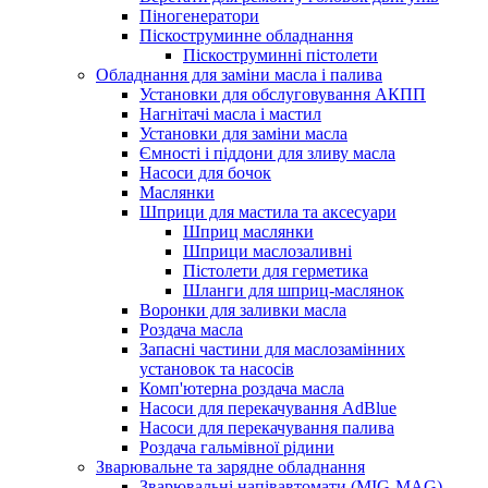
Піногенератори
Піскоструминне обладнання
Піскоструминні пістолети
Обладнання для заміни масла і палива
Установки для обслуговування АКПП
Нагнітачі масла і мастил
Установки для заміни масла
Ємності і піддони для зливу масла
Насоси для бочок
Маслянки
Шприци для мастила та аксесуари
Шприц маслянки
Шприци маслозаливні
Пістолети для герметика
Шланги для шприц-маслянок
Воронки для заливки масла
Роздача масла
Запасні частини для маслозамінних
установок та насосів
Комп'ютерна роздача масла
Насоси для перекачування AdBlue
Насоси для перекачування палива
Роздача гальмівної рідини
Зварювальне та зарядне обладнання
Зварювальні напівавтомати (MIG-MAG)