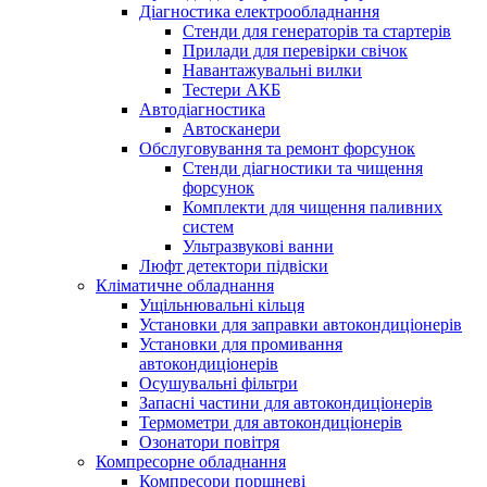
Діагностика електрообладнання
Стенди для генераторів та стартерів
Прилади для перевірки свічок
Навантажувальні вилки
Тестери АКБ
Автодіагностика
Автосканери
Обслуговування та ремонт форсунок
Стенди діагностики та чищення
форсунок
Комплекти для чищення паливних
систем
Ультразвукові ванни
Люфт детектори підвіски
Кліматичне обладнання
Ущільнювальні кільця
Установки для заправки автокондиціонерів
Установки для промивання
автокондиціонерів
Осушувальні фільтри
Запасні частини для автокондиціонерів
Термометри для автокондиціонерів
Озонатори повітря
Компресорне обладнання
Компресори поршневі