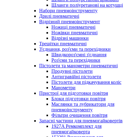
Шланги поліуретанові на котушці
Набори пневмоінструменту
Дрилі пневматичні
Відрізний пневмоінструмент
Ножиці пневматичні
Ножівки пневматичні
Відрізні машинки
Трещітки пневматичні
З'єднання, роз'єми та перехідники
Швидкороз'ємні з'єднання
Роз'єми та перехідники
Пістолети та манометри пневматичні
Продувні пістолети
Антигравійні пістолети
Пістолети для підкачування коліс
Манометри
Пристрої для підготовки повітря
Блоки підготовки повітря
Маслянки та лубрикатори для
пневмоінструменту
Фільтри очищення повітря
Запасні частини для пневмогайковертів
1927A Ремкомплект для
пневмогайковерта