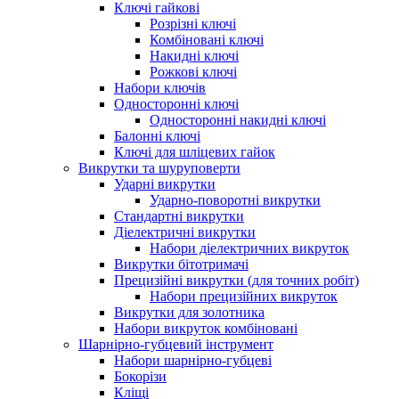
Ключі гайкові
Розрізні ключі
Комбіновані ключі
Накидні ключі
Рожкові ключі
Набори ключів
Односторонні ключі
Односторонні накидні ключі
Балонні ключі
Ключі для шліцевих гайок
Викрутки та шуруповерти
Ударні викрутки
Ударно-поворотні викрутки
Стандартні викрутки
Діелектричні викрутки
Набори діелектричних викруток
Викрутки бітотримачі
Прецизійні викрутки (для точних робіт)
Набори прецизійних викруток
Викрутки для золотника
Набори викруток комбіновані
Шарнірно-губцевий інструмент
Набори шарнірно-губцеві
Бокорізи
Кліщі