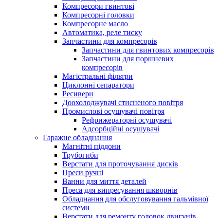
Компресори гвинтові
Компресорні головки
Компресорне масло
Автоматика, реле тиску
Запчастини для компресорів
Запчастини для гвинтових компресорів
Запчастини для поршневих
компресорів
Магістральні фільтри
Циклонні сепаратори
Ресивери
Доохолоджувачі стисненого повітря
Промислові осушувачі повітря
Рефрижераторні осушувачі
Адсорбційні осушувачі
Гаражне обладнання
Магнітні піддони
Трубогиби
Верстати для проточування дисків
Преси ручні
Ванни для миття деталей
Преса для випресування шкворнів
Обладнання для обслуговування гальмівної
системи
Верстати для ремонту головок двигунів