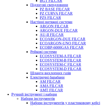
BGT FILCAR
Підлогові свердловини
PZ BASE FILCAR
PZ CURVA FILCAR
PZS FILCAR
Настінні витяжні системи
ARGON FILCAR
ARGON-DUE FILCAR
AU-II FILCAR
ECOARGON-DUE FILCAR
ECOARGON-UNO FILCAR
ECOBP-6000GAS FILCAR
Рейкові системи
ECOSYSTEM-A FILCAR
ECOSYSTEM-B FILCAR
ECOSYSTEM-C FILCAR
ECOSYSTEM-D FILCAR
Шланги вихлопних газів
Електричні барабани
AM FILCAR
AMA FILCAR
AMT FILCAR
Ручний інструмент і набори
Набори інструментів
Набори інструментів у пластиковому кейсі