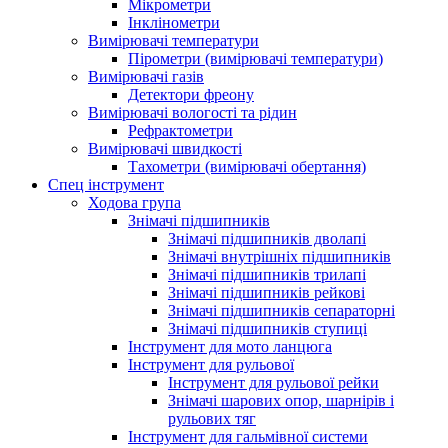
Мікрометри
Інклінометри
Вимірювачі температури
Пірометри (вимірювачі температури)
Вимірювачі газів
Детектори фреону
Вимірювачі вологості та рідин
Рефрактометри
Вимірювачі швидкості
Тахометри (вимірювачі обертання)
Спец інструмент
Ходова група
Знімачі підшипників
Знімачі підшипників дволапі
Знімачі внутрішніх підшипників
Знімачі підшипників трилапі
Знімачі підшипників рейкові
Знімачі підшипників сепараторні
Знімачі підшипників ступиці
Інструмент для мото ланцюга
Інструмент для рульової
Інструмент для рульової рейки
Знімачі шарових опор, шарнірів і
рульових тяг
Інструмент для гальмівної системи