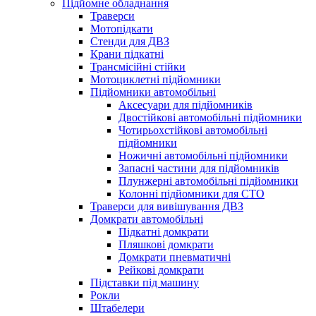
Підйомне обладнання
Траверси
Мотопідкати
Стенди для ДВЗ
Крани підкатні
Трансмісійні стійки
Мотоциклетні підйомники
Підйомники автомобільні
Аксесуари для підйомників
Двостійкові автомобільні підйомники
Чотирьохстійкові автомобільні
підйомники
Ножичні автомобільні підйомники
Запасні частини для підйомників
Плунжерні автомобільні підйомники
Колонні підйомники для СТО
Траверси для вивішування ДВЗ
Домкрати автомобільні
Підкатні домкрати
Пляшкові домкрати
Домкрати пневматичні
Рейкові домкрати
Підставки під машину
Рокли
Штабелери