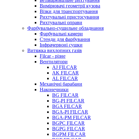
Беззварювальне рихтування
Вимірювачі геометрії кузова
Візки для транспортування
Рихтувальні пристосування
Рихтувальні оправи
Фарбувально-сушильне обладнання
Фарбувальні камери
Стенди для фарбування
Інфрачервоні сушки
Витяжка вихлопних газів
Filcar - різне
Вентилятори
AJ FILCAR
AK FILCAR
AL FILCAR
Механічні барабани
Наконечники
BG FILCAR
BG-PI FILCAR
BGA FILCAR
BGA-PI FILCAR
BGA-PM FILCAR
BGPC FILCAR
BGPG FILCAR
BGPM FILCAR