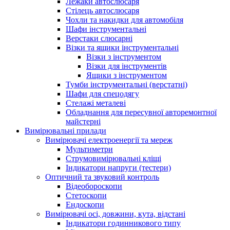
Лежаки автослюсаря
Стілець автослюсаря
Чохли та накидки для автомобіля
Шафи інструментальні
Верстаки слюсарні
Візки та ящики інструментальні
Візки з інструментом
Візки для інструментів
Ящики з інструментом
Тумби інструментальні (верстатні)
Шафи для спецодягу
Стелажі металеві
Обладнання для пересувної авторемонтної
майстерні
Вимірювальні прилади
Вимірювачі електроенергії та мереж
Мультиметри
Струмовимірювальні кліщі
Індикатори напруги (тестери)
Оптичний та звуковий контроль
Відеобороскопи
Стетоскопи
Ендоскопи
Вимірювачі осі, довжини, кута, відстані
Індикатори годинникового типу