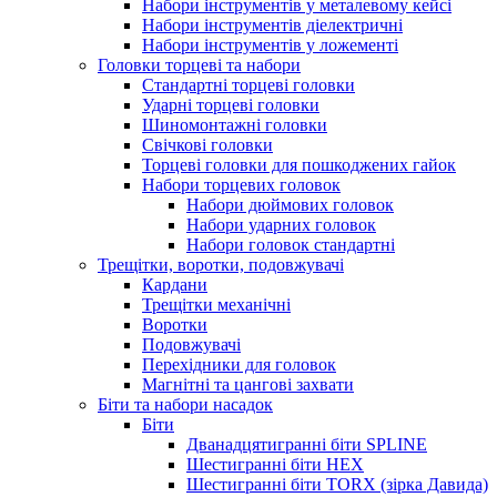
Набори інструментів у металевому кейсі
Набори інструментів діелектричні
Набори інструментів у ложементі
Головки торцеві та набори
Стандартні торцеві головки
Ударні торцеві головки
Шиномонтажні головки
Свічкові головки
Торцеві головки для пошкоджених гайок
Набори торцевих головок
Набори дюймових головок
Набори ударних головок
Набори головок стандартні
Трещітки, воротки, подовжувачі
Кардани
Трещітки механічні
Воротки
Подовжувачі
Перехідники для головок
Магнітні та цангові захвати
Біти та набори насадок
Біти
Дванадцятигранні біти SPLINE
Шестигранні біти HEX
Шестигранні біти TORX (зірка Давида)