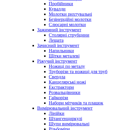
Пробійники
Кувалди
Молотки рихтувальні
Безінерційні молотки
Слюсарні молотки
Зажимний інструмент
Столярні струбцини
Лещата
Зачисний інструмент
Напильники
Щітки металеві
Ріжучий інструмент
Ножиці по металу
Труборізи та ножиці для труб
Свердла
Канцелярські ножі
Екстрактори
Розвальцівники
Гайкорізи
Набори мітчиків та плашок
Вимірювальний інструмент
Лінійки
Штангенциркулі
Щупи вимірювальні
Різьбоміри