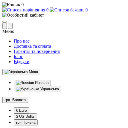
0
0
0
Меню
Про нас
Доставка та оплата
Гарантія та повернення
Блог
Відгуки
Мова
Russian
Українська
грн.
Валюта
€ Euro
$ US Dollar
грн. Гривна