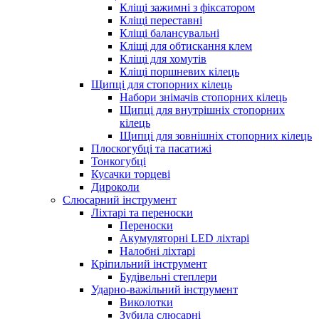
Кліщі зажимні з фіксатором
Кліщі переставні
Кліщі балансувальні
Кліщі для обтискання клем
Кліщі для хомутів
Кліщі поршневих кілець
Щипці для стопорних кілець
Набори знімачів стопорних кілець
Щипці для внутрішніх стопорних
кілець
Щипці для зовнішніх стопорних кілець
Плоскогубці та пасатижі
Тонкогубці
Кусачки торцеві
Дироколи
Слюсарний інструмент
Ліхтарі та переноски
Переноски
Акумуляторні LED ліхтарі
Налобні ліхтарі
Кріпильний інструмент
Будівельні степлери
Ударно-важільний інструмент
Виколотки
Зубила слюсарні