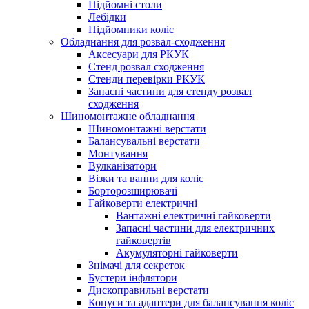
Підйомні столи
Лебідки
Підйомники коліс
Обладнання для розвал-сходження
Аксесуари для РКУК
Стенд розвал сходження
Стенди перевірки РКУК
Запасні частини для стенду розвал
сходження
Шиномонтажне обладнання
Шиномонтажні верстати
Балансувальні верстати
Монтування
Вулканізатори
Візки та ванни для коліс
Борторозширювачі
Гайковерти електричні
Вантажні електричні гайковерти
Запасні частини для електричних
гайковертів
Акумуляторні гайковерти
Знімачі для секреток
Бустери інфлятори
Дископравильні верстати
Конуси та адаптери для балансування коліс