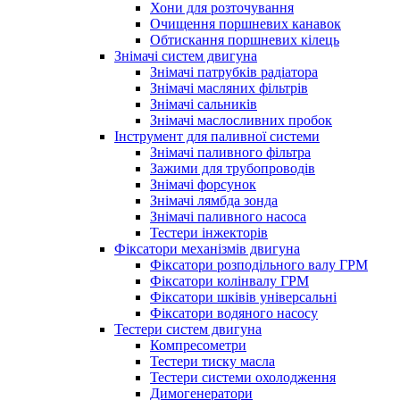
Хони для розточування
Очищення поршневих канавок
Обтискання поршневих кілець
Знімачі систем двигуна
Знімачі патрубків радіатора
Знімачі масляних фільтрів
Знімачі сальників
Знімачі маслосливних пробок
Інструмент для паливної системи
Знімачі паливного фільтра
Зажими для трубопроводів
Знімачі форсунок
Знімачі лямбда зонда
Знімачі паливного насоса
Тестери інжекторів
Фіксатори механізмів двигуна
Фіксатори розподільного валу ГРМ
Фіксатори колінвалу ГРМ
Фіксатори шківів універсальні
Фіксатори водяного насосу
Тестери систем двигуна
Компресометри
Тестери тиску масла
Тестери системи охолодження
Димогенератори