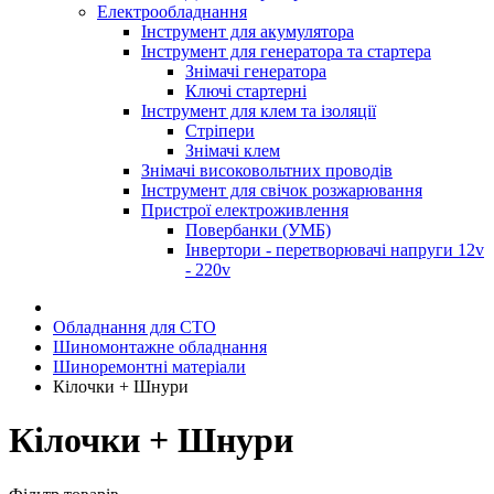
Електрообладнання
Інструмент для акумулятора
Інструмент для генератора та стартера
Знімачі генератора
Ключі стартерні
Інструмент для клем та ізоляції
Стріпери
Знімачі клем
Знімачі високовольтних проводів
Інструмент для свічок розжарювання
Пристрої електроживлення
Повербанки (УМБ)
Інвертори - перетворювачі напруги 12v
- 220v
Обладнання для СТО
Шиномонтажне обладнання
Шиноремонтні матеріали
Кілочки + Шнури
Кілочки + Шнури