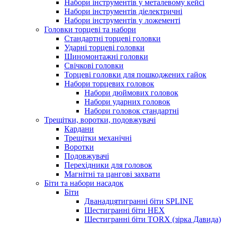
Набори інструментів у металевому кейсі
Набори інструментів діелектричні
Набори інструментів у ложементі
Головки торцеві та набори
Стандартні торцеві головки
Ударні торцеві головки
Шиномонтажні головки
Свічкові головки
Торцеві головки для пошкоджених гайок
Набори торцевих головок
Набори дюймових головок
Набори ударних головок
Набори головок стандартні
Трещітки, воротки, подовжувачі
Кардани
Трещітки механічні
Воротки
Подовжувачі
Перехідники для головок
Магнітні та цангові захвати
Біти та набори насадок
Біти
Дванадцятигранні біти SPLINE
Шестигранні біти HEX
Шестигранні біти TORX (зірка Давида)