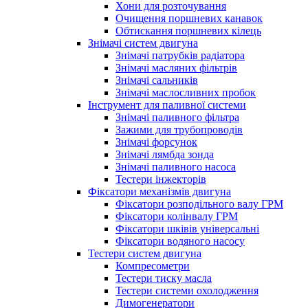
Хони для розточування
Очищення поршневих канавок
Обтискання поршневих кілець
Знімачі систем двигуна
Знімачі патрубків радіатора
Знімачі масляних фільтрів
Знімачі сальників
Знімачі маслосливних пробок
Інструмент для паливної системи
Знімачі паливного фільтра
Зажими для трубопроводів
Знімачі форсунок
Знімачі лямбда зонда
Знімачі паливного насоса
Тестери інжекторів
Фіксатори механізмів двигуна
Фіксатори розподільного валу ГРМ
Фіксатори колінвалу ГРМ
Фіксатори шківів універсальні
Фіксатори водяного насосу
Тестери систем двигуна
Компресометри
Тестери тиску масла
Тестери системи охолодження
Димогенератори