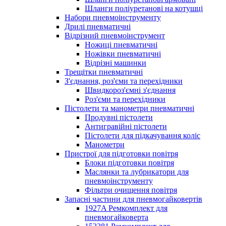
Шланги поліуретанові на котушці
Набори пневмоінструменту
Дрилі пневматичні
Відрізний пневмоінструмент
Ножиці пневматичні
Ножівки пневматичні
Відрізні машинки
Трещітки пневматичні
З'єднання, роз'єми та перехідники
Швидкороз'ємні з'єднання
Роз'єми та перехідники
Пістолети та манометри пневматичні
Продувні пістолети
Антигравійні пістолети
Пістолети для підкачування коліс
Манометри
Пристрої для підготовки повітря
Блоки підготовки повітря
Маслянки та лубрикатори для
пневмоінструменту
Фільтри очищення повітря
Запасні частини для пневмогайковертів
1927A Ремкомплект для
пневмогайковерта