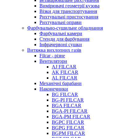
Беззварювальне рихтування
Вимірювачі геометрії кузова
Візки для транспортування
Рихтувальні пристосування
Рихтувальні оправи
Фарбувально-сушильне обладнання
Фарбувальні камери
Стенди для фарбування
Інфрачервоні сушки
Витяжка вихлопних газів
Filcar - різне
Вентилятори
AJ FILCAR
AK FILCAR
AL FILCAR
Механічні барабани
Наконечники
BG FILCAR
BG-PI FILCAR
BGA FILCAR
BGA-PI FILCAR
BGA-PM FILCAR
BGPC FILCAR
BGPG FILCAR
BGPM FILCAR