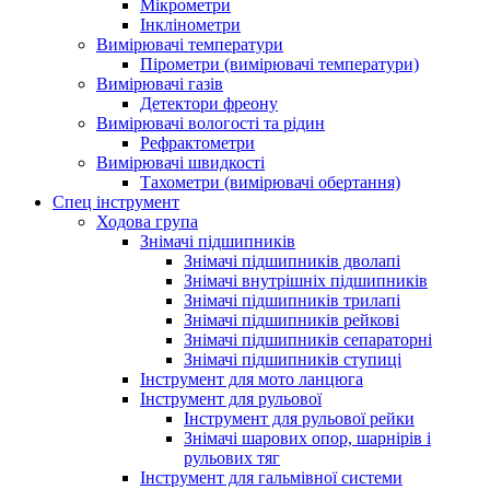
Мікрометри
Інклінометри
Вимірювачі температури
Пірометри (вимірювачі температури)
Вимірювачі газів
Детектори фреону
Вимірювачі вологості та рідин
Рефрактометри
Вимірювачі швидкості
Тахометри (вимірювачі обертання)
Спец інструмент
Ходова група
Знімачі підшипників
Знімачі підшипників дволапі
Знімачі внутрішніх підшипників
Знімачі підшипників трилапі
Знімачі підшипників рейкові
Знімачі підшипників сепараторні
Знімачі підшипників ступиці
Інструмент для мото ланцюга
Інструмент для рульової
Інструмент для рульової рейки
Знімачі шарових опор, шарнірів і
рульових тяг
Інструмент для гальмівної системи