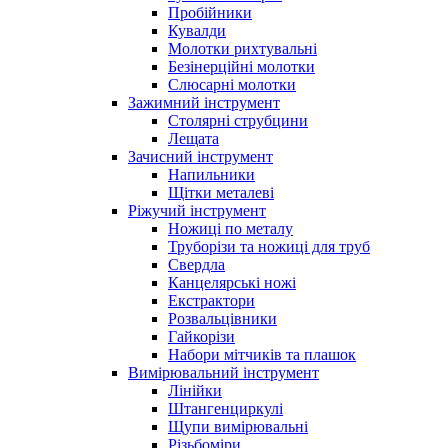
Пробійники
Кувалди
Молотки рихтувальні
Безінерційні молотки
Слюсарні молотки
Зажимний інструмент
Столярні струбцини
Лещата
Зачисний інструмент
Напильники
Щітки металеві
Ріжучий інструмент
Ножиці по металу
Труборізи та ножиці для труб
Свердла
Канцелярські ножі
Екстрактори
Розвальцівники
Гайкорізи
Набори мітчиків та плашок
Вимірювальний інструмент
Лінійки
Штангенциркулі
Щупи вимірювальні
Різьбоміри