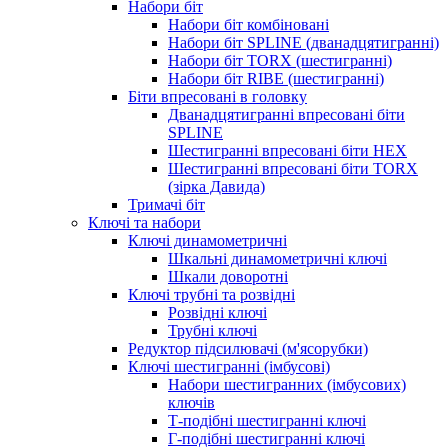
Набори біт
Набори біт комбіновані
Набори біт SPLINE (дванадцятигранні)
Набори біт TORX (шестигранні)
Набори біт RIBE (шестигранні)
Біти впресовані в головку
Дванадцятигранні впресовані біти
SPLINE
Шестигранні впресовані біти HEX
Шестигранні впресовані біти TORX
(зірка Давида)
Тримачі біт
Ключі та набори
Ключі динамометричні
Шкальні динамометричні ключі
Шкали доворотні
Ключі трубні та розвідні
Розвідні ключі
Трубні ключі
Редуктор підсилювачі (м'ясорубки)
Ключі шестигранні (імбусові)
Набори шестигранних (імбусових)
ключів
Т-подібні шестигранні ключі
Г-подібні шестигранні ключі