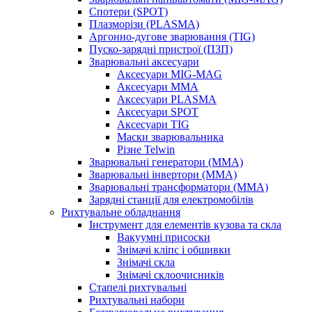
Спотери (SPOT)
Плазморізи (PLASMA)
Аргонно-дугове зварювання (TIG)
Пуско-зарядні пристрої (ПЗП)
Зварювальні аксесуари
Аксесуари MIG-MAG
Аксесуари MMA
Аксесуари PLASMA
Аксесуари SPOT
Аксесуари TIG
Маски зварювальника
Різне Telwin
Зварювальні генератори (MMA)
Зварювальні інвертори (MMA)
Зварювальні трансформатори (MMA)
Зарядні станції для електромобілів
Рихтувальне обладнання
Інструмент для елементів кузова та скла
Вакуумні присоски
Знімачі кліпс і обшивки
Знімачі скла
Знімачі склоочисників
Стапелі рихтувальні
Рихтувальні набори