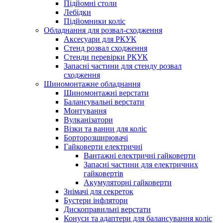
Підйомні столи
Лебідки
Підйомники коліс
Обладнання для розвал-сходження
Аксесуари для РКУК
Стенд розвал сходження
Стенди перевірки РКУК
Запасні частини для стенду розвал
сходження
Шиномонтажне обладнання
Шиномонтажні верстати
Балансувальні верстати
Монтування
Вулканізатори
Візки та ванни для коліс
Борторозширювачі
Гайковерти електричні
Вантажні електричні гайковерти
Запасні частини для електричних
гайковертів
Акумуляторні гайковерти
Знімачі для секреток
Бустери інфлятори
Дископравильні верстати
Конуси та адаптери для балансування коліс