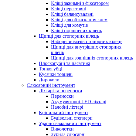
Кліщі зажимні з фіксатором
Кліщі переставні
Кліщі балансувальні
Кліщі для обтискання клем
Кліщі для хомутів
Кліщі поршневих кілець
Щипці для стопорних кілець
Набори знімачів стопорних кілець
Щипці для внутрішніх стопорних
кілець
Щипці для зовнішніх стопорних кілець
Плоскогубці та пасатижі
Тонкогубці
Кусачки торцеві
Дироколи
Слюсарний інструмент
Ліхтарі та переноски
Переноски
Акумуляторні LED ліхтарі
Налобні ліхтарі
Кріпильний інструмент
Будівельні степлери
Ударно-важільний інструмент
Виколотки
Зубила слюсарні