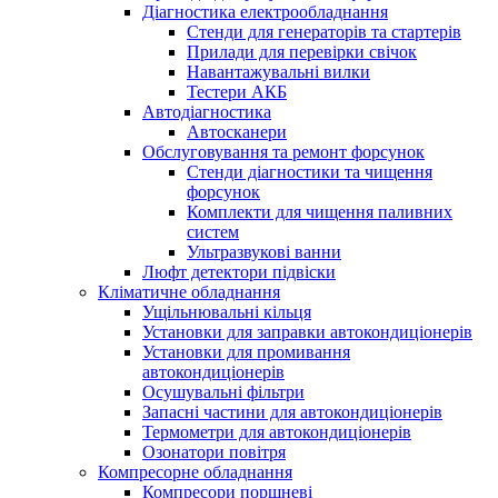
Діагностика електрообладнання
Стенди для генераторів та стартерів
Прилади для перевірки свічок
Навантажувальні вилки
Тестери АКБ
Автодіагностика
Автосканери
Обслуговування та ремонт форсунок
Стенди діагностики та чищення
форсунок
Комплекти для чищення паливних
систем
Ультразвукові ванни
Люфт детектори підвіски
Кліматичне обладнання
Ущільнювальні кільця
Установки для заправки автокондиціонерів
Установки для промивання
автокондиціонерів
Осушувальні фільтри
Запасні частини для автокондиціонерів
Термометри для автокондиціонерів
Озонатори повітря
Компресорне обладнання
Компресори поршневі