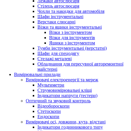
Лежаки автослюсаря
Стілець автослюсаря
Чохли та накидки для автомобіля
Шафи інструментальні
Верстаки слюсарні
Візки та ящики інструментальні
Візки з інструментом
Візки для інструментів
Ящики з інструментом
Тумби інструментальні (верстатні)
Шафи для спецодягу
Стелажі металеві
Обладнання для пересувної авторемонтної
майстерні
Вимірювальні прилади
Вимірювачі електроенергії та мереж
Мультиметри
Струмовимірювальні кліщі
Індикатори напруги (тестери)
Оптичний та звуковий контроль
Відеобороскопи
Стетоскопи
Ендоскопи
Вимірювачі осі, довжини, кута, відстані
Індикатори годинникового типу