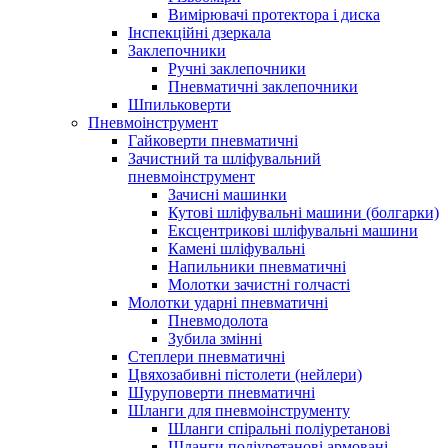
Вимірювачі протектора і диска
Інспекційні дзеркала
Заклепочники
Ручні заклепочники
Пневматичні заклепочники
Шпильковерти
Пневмоінструмент
Гайковерти пневматичні
Зачистний та шліфувальний
пневмоінструмент
Зачисні машинки
Кутові шліфувальні машини (болгарки)
Ексцентрикові шліфувальні машини
Камені шліфувальні
Напильники пневматичні
Молотки зачистні голчасті
Молотки ударні пневматичні
Пневмодолота
Зубила змінні
Степлери пневматичні
Цвяхозабивні пістолети (нейлери)
Шуруповерти пневматичні
Шланги для пневмоінструменту
Шланги спіральні поліуретанові
Шланги поліуретанові армовані