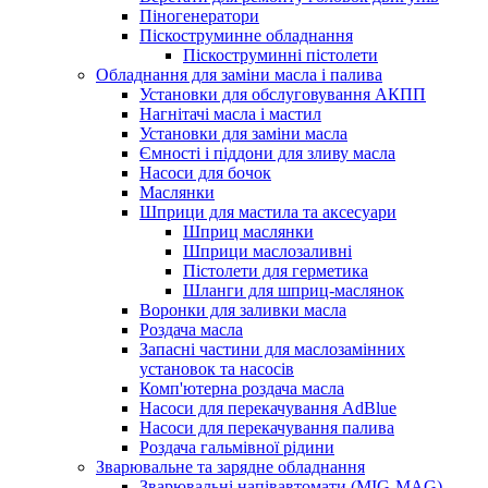
Піногенератори
Піскоструминне обладнання
Піскоструминні пістолети
Обладнання для заміни масла і палива
Установки для обслуговування АКПП
Нагнітачі масла і мастил
Установки для заміни масла
Ємності і піддони для зливу масла
Насоси для бочок
Маслянки
Шприци для мастила та аксесуари
Шприц маслянки
Шприци маслозаливні
Пістолети для герметика
Шланги для шприц-маслянок
Воронки для заливки масла
Роздача масла
Запасні частини для маслозамінних
установок та насосів
Комп'ютерна роздача масла
Насоси для перекачування AdBlue
Насоси для перекачування палива
Роздача гальмівної рідини
Зварювальне та зарядне обладнання
Зварювальні напівавтомати (MIG-MAG)