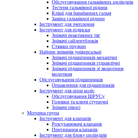
Обслуговування гальмівних циліндрів
Тестери гальмівної рідини
Кліщі для барабанних гальм
Заміна гальмівної рідини
Інструмент для зчеплення
Інструмент для підвіски
Знімачі реактивних тяг
Знімачі сайлентблоків
Стяжки пружин
Набори знімачів універсальні
Знімачі підшипників механічні
Знімачі підшипників гідравлічні
Знімачі підшипників зі зворотним
молотком
Обслуговування підшипників
Оправлення для підшипників
Інструмент для опор коліс
Обслуговування ШРУСу
Головки та ключі ступичні
Знімачі півосі
Моторна група
Інструмент для клапанів
Розсухарювачі клапанів
Притирання клапанів
Інструмент для блоку циліндрів