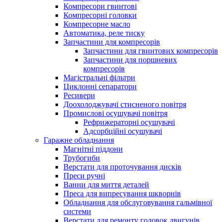
Компресори гвинтові
Компресорні головки
Компресорне масло
Автоматика, реле тиску
Запчастини для компресорів
Запчастини для гвинтових компресорів
Запчастини для поршневих
компресорів
Магістральні фільтри
Циклонні сепаратори
Ресивери
Доохолоджувачі стисненого повітря
Промислові осушувачі повітря
Рефрижераторні осушувачі
Адсорбційні осушувачі
Гаражне обладнання
Магнітні піддони
Трубогиби
Верстати для проточування дисків
Преси ручні
Ванни для миття деталей
Преса для випресування шкворнів
Обладнання для обслуговування гальмівної
системи
Верстати для ремонту головок двигунів