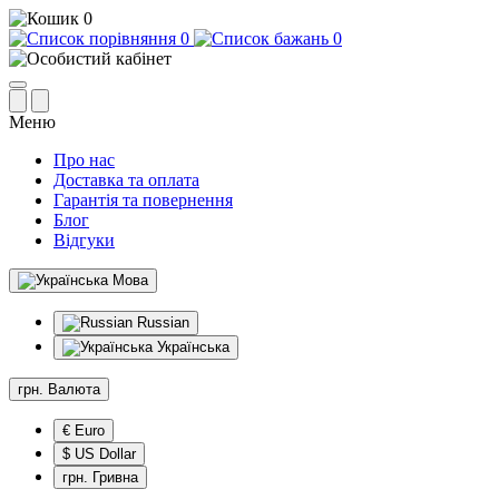
0
0
0
Меню
Про нас
Доставка та оплата
Гарантія та повернення
Блог
Відгуки
Мова
Russian
Українська
грн.
Валюта
€ Euro
$ US Dollar
грн. Гривна