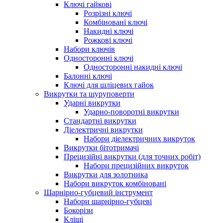
Ключі гайкові
Розрізні ключі
Комбіновані ключі
Накидні ключі
Рожкові ключі
Набори ключів
Односторонні ключі
Односторонні накидні ключі
Балонні ключі
Ключі для шліцевих гайок
Викрутки та шуруповерти
Ударні викрутки
Ударно-поворотні викрутки
Стандартні викрутки
Діелектричні викрутки
Набори діелектричних викруток
Викрутки бітотримачі
Прецизійні викрутки (для точних робіт)
Набори прецизійних викруток
Викрутки для золотника
Набори викруток комбіновані
Шарнірно-губцевий інструмент
Набори шарнірно-губцеві
Бокорізи
Кліщі