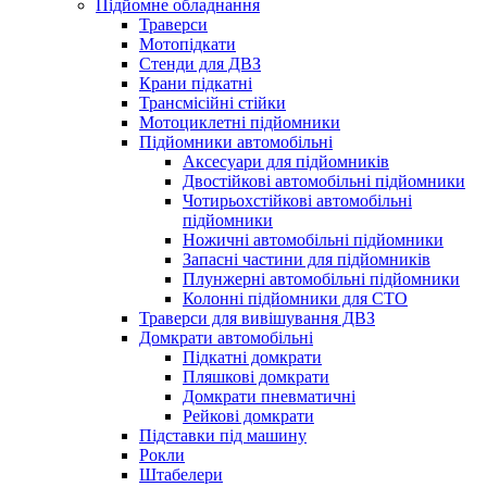
Підйомне обладнання
Траверси
Мотопідкати
Стенди для ДВЗ
Крани підкатні
Трансмісійні стійки
Мотоциклетні підйомники
Підйомники автомобільні
Аксесуари для підйомників
Двостійкові автомобільні підйомники
Чотирьохстійкові автомобільні
підйомники
Ножичні автомобільні підйомники
Запасні частини для підйомників
Плунжерні автомобільні підйомники
Колонні підйомники для СТО
Траверси для вивішування ДВЗ
Домкрати автомобільні
Підкатні домкрати
Пляшкові домкрати
Домкрати пневматичні
Рейкові домкрати
Підставки під машину
Рокли
Штабелери