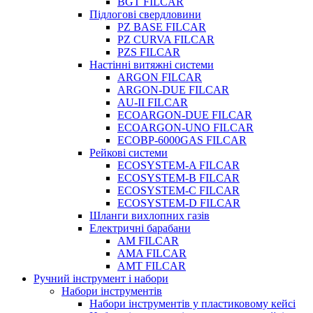
BGT FILCAR
Підлогові свердловини
PZ BASE FILCAR
PZ CURVA FILCAR
PZS FILCAR
Настінні витяжні системи
ARGON FILCAR
ARGON-DUE FILCAR
AU-II FILCAR
ECOARGON-DUE FILCAR
ECOARGON-UNO FILCAR
ECOBP-6000GAS FILCAR
Рейкові системи
ECOSYSTEM-A FILCAR
ECOSYSTEM-B FILCAR
ECOSYSTEM-C FILCAR
ECOSYSTEM-D FILCAR
Шланги вихлопних газів
Електричні барабани
AM FILCAR
AMA FILCAR
AMT FILCAR
Ручний інструмент і набори
Набори інструментів
Набори інструментів у пластиковому кейсі