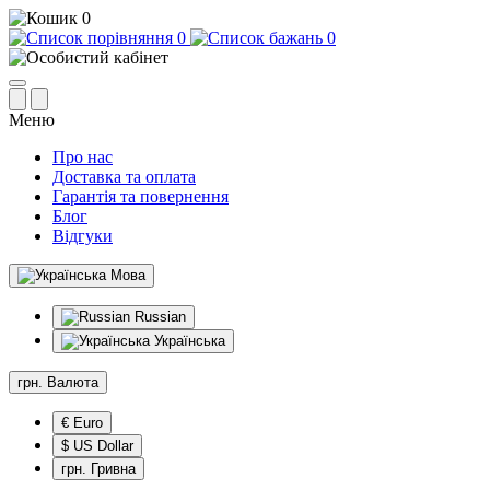
0
0
0
Меню
Про нас
Доставка та оплата
Гарантія та повернення
Блог
Відгуки
Мова
Russian
Українська
грн.
Валюта
€ Euro
$ US Dollar
грн. Гривна