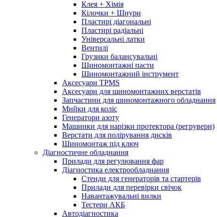
Клея + Хімія
Кілочки + Шнури
Пластирі діагональні
Пластирі радіальні
Універсальні латки
Вентилі
Грузики балансувальні
Шиномонтажні пасти
Шиномонтажний інструмент
Аксесуари TPMS
Аксесуари для шиномонтажних верстатів
Запчастини для шиномонтажного обладнання
Мийки для коліс
Генератори азоту
Машинки для нарізки протектора (регрувери)
Верстати для полірування дисків
Шиномонтаж під ключ
Діагностичне обладнання
Прилади для регулювання фар
Діагностика електрообладнання
Стенди для генераторів та стартерів
Прилади для перевірки свічок
Навантажувальні вилки
Тестери АКБ
Автодіагностика