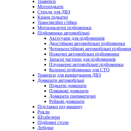
Траверси
Мотопідкати
Стенди для ДВЗ
Крани підкатні
Трансмісійні стійки
Мотоциклетні підйомники
Підйомники автомобільні
Аксесуари для підйомників
Двостійкові автомобільні підйомники
Чотирьохстійкові автомобільні підйомн
Ножичні автомобільні підйомники
Запасні частини для підйомників
Плунжерні автомобільні підйомники
Колонні підйомники для СТО
Траверси для вивішування ДВЗ
Домкрати автомобільні
Підкатні домкрати
Пляшкові домкрати
Домкрати пневматичні
Рейкові домкрати
Підставки під машину
Рокли
Штабелери
Підйомні столи
Лебідки