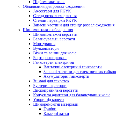
Підйомники коліс
Обладнання для розвал-сходження
Аксесуари для РКУК
Стенд розвал сходження
Стенди перевірки РКУК
Запасні частини для стенду розвал сходження
Шиномонтажне обладнання
Шиномонтажні верстати
Балансувальні верстати
Монтування
Вулканізатори
Візки та ванни для коліс
Борторозширювачі
Гайковерти електричні
Вантажні електричні гайковерти
Запасні частини для електричних гайков
Акумуляторні гайковерти
Знімачі для секреток
Бустери інфлятори
Дископравильні верстати
Конуси та адаптери для балансування коліс
Упори під колесо
Шиноремонтні матеріали
Грибки
Камерні латки