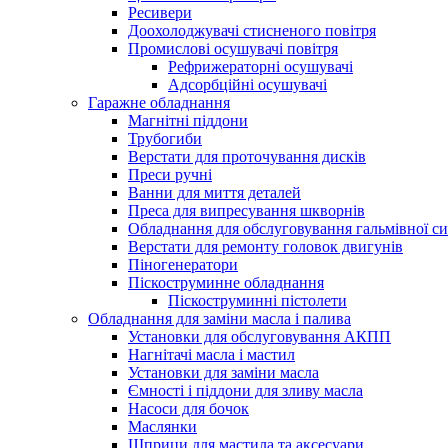
Ресивери
Доохолоджувачі стисненого повітря
Промислові осушувачі повітря
Рефрижераторні осушувачі
Адсорбційні осушувачі
Гаражне обладнання
Магнітні піддони
Трубогиби
Верстати для проточування дисків
Преси ручні
Ванни для миття деталей
Преса для випресування шкворнів
Обладнання для обслуговування гальмівної с
Верстати для ремонту головок двигунів
Піногенератори
Піскоструминне обладнання
Піскоструминні пістолети
Обладнання для заміни масла і палива
Установки для обслуговування АКПП
Нагнітачі масла і мастил
Установки для заміни масла
Ємності і піддони для зливу масла
Насоси для бочок
Маслянки
Шприци для мастила та аксесуари