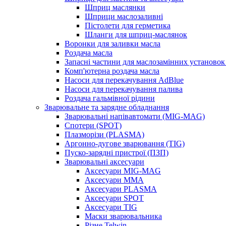
Шприц маслянки
Шприци маслозаливні
Пістолети для герметика
Шланги для шприц-маслянок
Воронки для заливки масла
Роздача масла
Запасні частини для маслозамінних установок 
Комп'ютерна роздача масла
Насоси для перекачування AdBlue
Насоси для перекачування палива
Роздача гальмівної рідини
Зварювальне та зарядне обладнання
Зварювальні напівавтомати (MIG-MAG)
Спотери (SPOT)
Плазморізи (PLASMA)
Аргонно-дугове зварювання (TIG)
Пуско-зарядні пристрої (ПЗП)
Зварювальні аксесуари
Аксесуари MIG-MAG
Аксесуари MMA
Аксесуари PLASMA
Аксесуари SPOT
Аксесуари TIG
Маски зварювальника
Різне Telwin