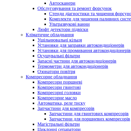
Автосканери
Обслуговування та ремонт форсунок
Стенди діагностики та чищення форсун
Комплекти для чищення паливних сист
Ультразвукові ванни
Люфт детектори підвіски
Кліматичне обладнання
Ущільнювальні кільця
Установки для заправки автокондиціонерів
Установки для промивання автокондиціонерів
Осушувальні фільтри
Запасні частини для автокондиціонерів
Термометри для автокондиціонерів
Озонатори повітря
Компресорне обладнання
Компресори поршневі
Компресори гвинтові
Компресорні головки
Компресорне масло
Автоматика, реле тиску
Запчастини для компресорів
Запчастини для гвинтових компресорів
Запчастини для поршневих компресорів
Магістральні фільтри
Циклонні сепаратори