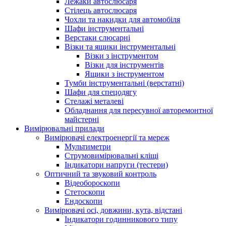
Лежаки автослюсаря
Стілець автослюсаря
Чохли та накидки для автомобіля
Шафи інструментальні
Верстаки слюсарні
Візки та ящики інструментальні
Візки з інструментом
Візки для інструментів
Ящики з інструментом
Тумби інструментальні (верстатні)
Шафи для спецодягу
Стелажі металеві
Обладнання для пересувної авторемонтної
майстерні
Вимірювальні прилади
Вимірювачі електроенергії та мереж
Мультиметри
Струмовимірювальні кліщі
Індикатори напруги (тестери)
Оптичний та звуковий контроль
Відеобороскопи
Стетоскопи
Ендоскопи
Вимірювачі осі, довжини, кута, відстані
Індикатори годинникового типу