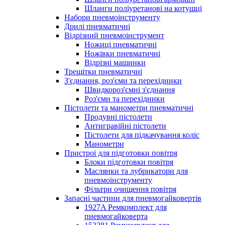
Шланги поліуретанові на котушці
Набори пневмоінструменту
Дрилі пневматичні
Відрізний пневмоінструмент
Ножиці пневматичні
Ножівки пневматичні
Відрізні машинки
Трещітки пневматичні
З'єднання, роз'єми та перехідники
Швидкороз'ємні з'єднання
Роз'єми та перехідники
Пістолети та манометри пневматичні
Продувні пістолети
Антигравійні пістолети
Пістолети для підкачування коліс
Манометри
Пристрої для підготовки повітря
Блоки підготовки повітря
Маслянки та лубрикатори для
пневмоінструменту
Фільтри очищення повітря
Запасні частини для пневмогайковертів
1927A Ремкомплект для
пневмогайковерта