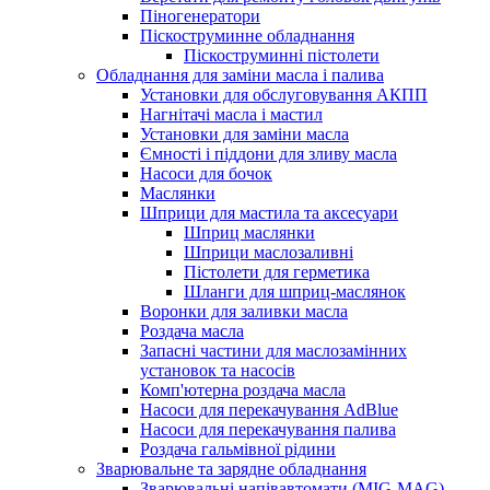
Піногенератори
Піскоструминне обладнання
Піскоструминні пістолети
Обладнання для заміни масла і палива
Установки для обслуговування АКПП
Нагнітачі масла і мастил
Установки для заміни масла
Ємності і піддони для зливу масла
Насоси для бочок
Маслянки
Шприци для мастила та аксесуари
Шприц маслянки
Шприци маслозаливні
Пістолети для герметика
Шланги для шприц-маслянок
Воронки для заливки масла
Роздача масла
Запасні частини для маслозамінних
установок та насосів
Комп'ютерна роздача масла
Насоси для перекачування AdBlue
Насоси для перекачування палива
Роздача гальмівної рідини
Зварювальне та зарядне обладнання
Зварювальні напівавтомати (MIG-MAG)