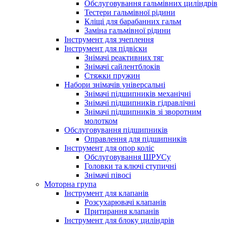
Обслуговування гальмівних циліндрів
Тестери гальмівної рідини
Кліщі для барабанних гальм
Заміна гальмівної рідини
Інструмент для зчеплення
Інструмент для підвіски
Знімачі реактивних тяг
Знімачі сайлентблоків
Стяжки пружин
Набори знімачів універсальні
Знімачі підшипників механічні
Знімачі підшипників гідравлічні
Знімачі підшипників зі зворотним
молотком
Обслуговування підшипників
Оправлення для підшипників
Інструмент для опор коліс
Обслуговування ШРУСу
Головки та ключі ступичні
Знімачі півосі
Моторна група
Інструмент для клапанів
Розсухарювачі клапанів
Притирання клапанів
Інструмент для блоку циліндрів