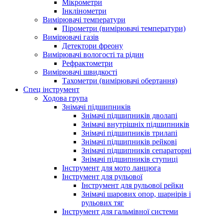
Мікрометри
Інклінометри
Вимірювачі температури
Пірометри (вимірювачі температури)
Вимірювачі газів
Детектори фреону
Вимірювачі вологості та рідин
Рефрактометри
Вимірювачі швидкості
Тахометри (вимірювачі обертання)
Спец інструмент
Ходова група
Знімачі підшипників
Знімачі підшипників дволапі
Знімачі внутрішніх підшипників
Знімачі підшипників трилапі
Знімачі підшипників рейкові
Знімачі підшипників сепараторні
Знімачі підшипників ступиці
Інструмент для мото ланцюга
Інструмент для рульової
Інструмент для рульової рейки
Знімачі шарових опор, шарнірів і
рульових тяг
Інструмент для гальмівної системи