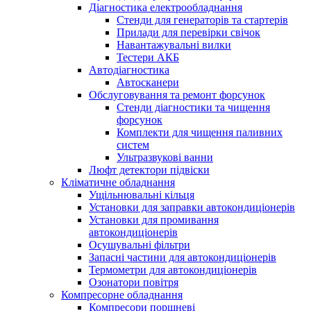
Діагностика електрообладнання
Стенди для генераторів та стартерів
Прилади для перевірки свічок
Навантажувальні вилки
Тестери АКБ
Автодіагностика
Автосканери
Обслуговування та ремонт форсунок
Стенди діагностики та чищення
форсунок
Комплекти для чищення паливних
систем
Ультразвукові ванни
Люфт детектори підвіски
Кліматичне обладнання
Ущільнювальні кільця
Установки для заправки автокондиціонерів
Установки для промивання
автокондиціонерів
Осушувальні фільтри
Запасні частини для автокондиціонерів
Термометри для автокондиціонерів
Озонатори повітря
Компресорне обладнання
Компресори поршневі