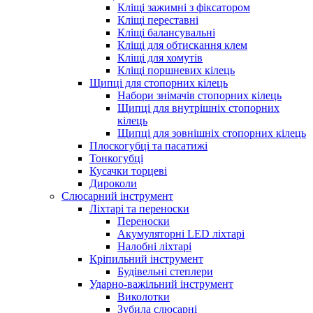
Кліщі зажимні з фіксатором
Кліщі переставні
Кліщі балансувальні
Кліщі для обтискання клем
Кліщі для хомутів
Кліщі поршневих кілець
Щипці для стопорних кілець
Набори знімачів стопорних кілець
Щипці для внутрішніх стопорних
кілець
Щипці для зовнішніх стопорних кілець
Плоскогубці та пасатижі
Тонкогубці
Кусачки торцеві
Дироколи
Слюсарний інструмент
Ліхтарі та переноски
Переноски
Акумуляторні LED ліхтарі
Налобні ліхтарі
Кріпильний інструмент
Будівельні степлери
Ударно-важільний інструмент
Виколотки
Зубила слюсарні