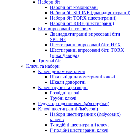
Набори біт
Набори біт комбіновані
Набори біт SPLINE (дванадцятигранні)
Набори біт TORX (шестигранні)
Набори біт RIBE (шестигранні)
Біти впресовані в головку
Дванадцятигранні впресовані біти
SPLINE
Шестигранні впресовані біти HEX
Шестигранні впресовані біти TORX
(зірка Давида)
Тримачі біт
Ключі та набори
Ключі динамометричні
Шкальні динамометричні ключі
Шкали доворотні
Ключі трубні та розвідні
Розвідні ключі
Трубні ключі
Редуктор підсилювачі (м'ясорубки)
Ключі шестигранні (імбусові)
Набори шестигранних (імбусових)
ключів
Т-подібні шестигранні ключі
Г-подібні шестигранні ключі