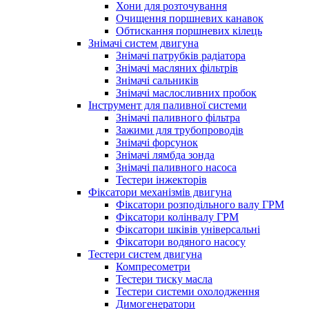
Хони для розточування
Очищення поршневих канавок
Обтискання поршневих кілець
Знімачі систем двигуна
Знімачі патрубків радіатора
Знімачі масляних фільтрів
Знімачі сальників
Знімачі маслосливних пробок
Інструмент для паливної системи
Знімачі паливного фільтра
Зажими для трубопроводів
Знімачі форсунок
Знімачі лямбда зонда
Знімачі паливного насоса
Тестери інжекторів
Фіксатори механізмів двигуна
Фіксатори розподільного валу ГРМ
Фіксатори колінвалу ГРМ
Фіксатори шківів універсальні
Фіксатори водяного насосу
Тестери систем двигуна
Компресометри
Тестери тиску масла
Тестери системи охолодження
Димогенератори