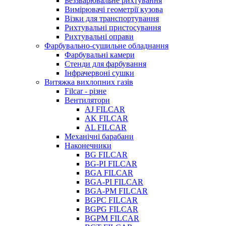
Беззварювальне рихтування
Вимірювачі геометрії кузова
Візки для транспортування
Рихтувальні пристосування
Рихтувальні оправи
Фарбувально-сушильне обладнання
Фарбувальні камери
Стенди для фарбування
Інфрачервоні сушки
Витяжка вихлопних газів
Filcar - різне
Вентилятори
AJ FILCAR
AK FILCAR
AL FILCAR
Механічні барабани
Наконечники
BG FILCAR
BG-PI FILCAR
BGA FILCAR
BGA-PI FILCAR
BGA-PM FILCAR
BGPC FILCAR
BGPG FILCAR
BGPM FILCAR