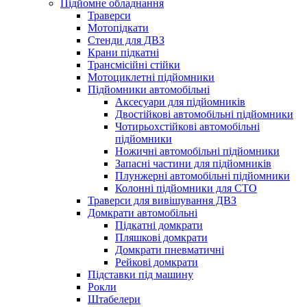
Підйомне обладнання
Траверси
Мотопідкати
Стенди для ДВЗ
Крани підкатні
Трансмісійні стійки
Мотоциклетні підйомники
Підйомники автомобільні
Аксесуари для підйомників
Двостійкові автомобільні підйомники
Чотирьохстійкові автомобільні
підйомники
Ножичні автомобільні підйомники
Запасні частини для підйомників
Плунжерні автомобільні підйомники
Колонні підйомники для СТО
Траверси для вивішування ДВЗ
Домкрати автомобільні
Підкатні домкрати
Пляшкові домкрати
Домкрати пневматичні
Рейкові домкрати
Підставки під машину
Рокли
Штабелери