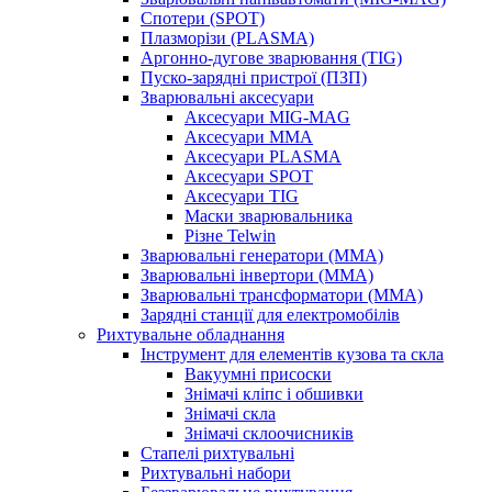
Спотери (SPOT)
Плазморізи (PLASMA)
Аргонно-дугове зварювання (TIG)
Пуско-зарядні пристрої (ПЗП)
Зварювальні аксесуари
Аксесуари MIG-MAG
Аксесуари MMA
Аксесуари PLASMA
Аксесуари SPOT
Аксесуари TIG
Маски зварювальника
Різне Telwin
Зварювальні генератори (MMA)
Зварювальні інвертори (MMA)
Зварювальні трансформатори (MMA)
Зарядні станції для електромобілів
Рихтувальне обладнання
Інструмент для елементів кузова та скла
Вакуумні присоски
Знімачі кліпс і обшивки
Знімачі скла
Знімачі склоочисників
Стапелі рихтувальні
Рихтувальні набори