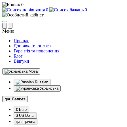
0
0
0
Меню
Про нас
Доставка та оплата
Гарантія та повернення
Блог
Відгуки
Мова
Russian
Українська
грн.
Валюта
€ Euro
$ US Dollar
грн. Гривна