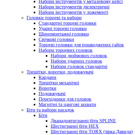
Набори інструментів у металевому кейсі
Набори інструментів діелектричні
Набори інструментів у ложементі
Головки торцеві та набори
Стандартні торцеві головки
Ударні торцеві головки
Шиномонтажні головки
Свічкові головки
Торцеві головки для пошкоджених гайок
Набори торцевих головок
Набори дюймових головок
Набори ударних головок
Набори головок стандартні
Трещітки, воротки, подовжувачі
Кардани
Трещітки механічні
Воротки
Подовжувачі
Перехідники для головок
Магнітні та цангові захвати
Біти та набори насадок
Біти
Дванадцятигранні біти SPLINE
Шестигранні біти HEX
Шестигранні біти TORX (зірка Давида)