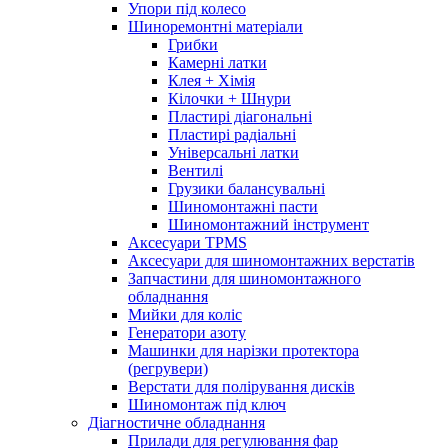
Упори під колесо
Шиноремонтні матеріали
Грибки
Камерні латки
Клея + Хімія
Кілочки + Шнури
Пластирі діагональні
Пластирі радіальні
Універсальні латки
Вентилі
Грузики балансувальні
Шиномонтажні пасти
Шиномонтажний інструмент
Аксесуари TPMS
Аксесуари для шиномонтажних верстатів
Запчастини для шиномонтажного
обладнання
Мийки для коліс
Генератори азоту
Машинки для нарізки протектора
(регрувери)
Верстати для полірування дисків
Шиномонтаж під ключ
Діагностичне обладнання
Прилади для регулювання фар