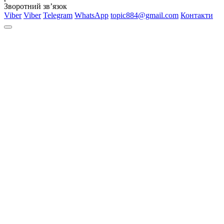
Зворотний зв’язок
Viber
Viber
Telegram
WhatsApp
topic884@gmail.com
Контакти