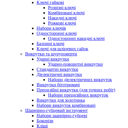
Ключі гайкові
Розрізні ключі
Комбіновані ключі
Накидні ключі
Рожкові ключі
Набори ключів
Односторонні ключі
Односторонні накидні ключі
Балонні ключі
Ключі для шліцевих гайок
Викрутки та шуруповерти
Ударні викрутки
Ударно-поворотні викрутки
Стандартні викрутки
Діелектричні викрутки
Набори діелектричних викруток
Викрутки бітотримачі
Прецизійні викрутки (для точних робіт)
Набори прецизійних викруток
Викрутки для золотника
Набори викруток комбіновані
Шарнірно-губцевий інструмент
Набори шарнірно-губцеві
Бокорізи
Кліщі