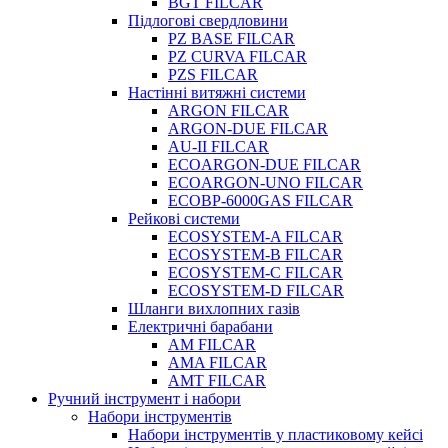
BGT FILCAR
Підлогові свердловини
PZ BASE FILCAR
PZ CURVA FILCAR
PZS FILCAR
Настінні витяжні системи
ARGON FILCAR
ARGON-DUE FILCAR
AU-II FILCAR
ECOARGON-DUE FILCAR
ECOARGON-UNO FILCAR
ECOBP-6000GAS FILCAR
Рейкові системи
ECOSYSTEM-A FILCAR
ECOSYSTEM-B FILCAR
ECOSYSTEM-C FILCAR
ECOSYSTEM-D FILCAR
Шланги вихлопних газів
Електричні барабани
AM FILCAR
AMA FILCAR
AMT FILCAR
Ручний інструмент і набори
Набори інструментів
Набори інструментів у пластиковому кейсі