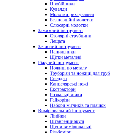
Пробійники
Кувалди
Молотки рихтувальні
Безінерційні молотки
Слюсарні молотки
Зажимний інструмент
Столярні струбцини
Лещата
Зачисний інструмент
Напильники
Щітки металеві
Ріжучий інструмент
Ножиці по металу
Труборізи та ножиці для труб
Свердла
Канцелярські ножі
Екстрактори
Розвальцівники
Гайкорізи
Набори мітчиків та плашок
Вимірювальний інструмент
Лінійки
Штангенциркулі
Щупи вимірювальні
Різьбоміри