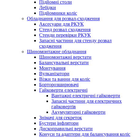
Підйомні столи
Лебідки
Підйомники коліс
Обладнання для розвал-сходження
Аксесуари для РКУК
Стенд розвал сходження
Стенди перевірки РКУК
Запасні частини для стенду розвал
сходження
Шиномонтажне обладнання
Шиномонтажні верстати
Балансувальні верстати
Монтування
Вулканізатори
Візки та ванни для коліс
Борторозширювачі
Гайковерти електричні
Вантажні електричні гайковерти
Запасні частини для електричних
гайковертів
Акумуляторні гайковерти
Знімачі для секреток
Бустери інфлятори
Дископравильні верстати
Конуси та адаптери для балансування коліс