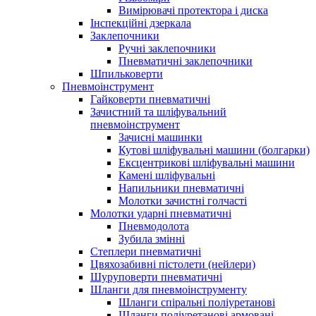
Вимірювачі протектора і диска
Інспекційні дзеркала
Заклепочники
Ручні заклепочники
Пневматичні заклепочники
Шпильковерти
Пневмоінструмент
Гайковерти пневматичні
Зачистний та шліфувальний
пневмоінструмент
Зачисні машинки
Кутові шліфувальні машини (болгарки)
Ексцентрикові шліфувальні машини
Камені шліфувальні
Напильники пневматичні
Молотки зачистні голчасті
Молотки ударні пневматичні
Пневмодолота
Зубила змінні
Степлери пневматичні
Цвяхозабивні пістолети (нейлери)
Шуруповерти пневматичні
Шланги для пневмоінструменту
Шланги спіральні поліуретанові
Шланги поліуретанові армовані