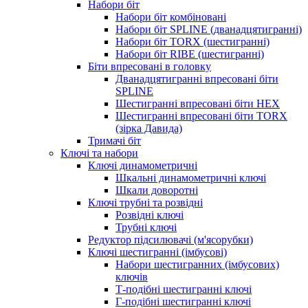
Набори біт
Набори біт комбіновані
Набори біт SPLINE (дванадцятигранні)
Набори біт TORX (шестигранні)
Набори біт RIBE (шестигранні)
Біти впресовані в головку
Дванадцятигранні впресовані біти
SPLINE
Шестигранні впресовані біти HEX
Шестигранні впресовані біти TORX
(зірка Давида)
Тримачі біт
Ключі та набори
Ключі динамометричні
Шкальні динамометричні ключі
Шкали доворотні
Ключі трубні та розвідні
Розвідні ключі
Трубні ключі
Редуктор підсилювачі (м'ясорубки)
Ключі шестигранні (імбусові)
Набори шестигранних (імбусових)
ключів
Т-подібні шестигранні ключі
Г-подібні шестигранні ключі