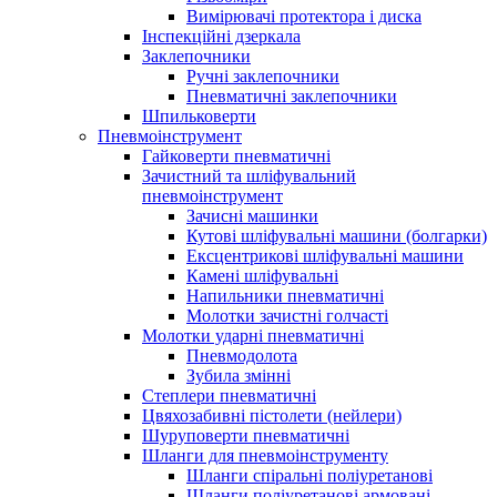
Вимірювачі протектора і диска
Інспекційні дзеркала
Заклепочники
Ручні заклепочники
Пневматичні заклепочники
Шпильковерти
Пневмоінструмент
Гайковерти пневматичні
Зачистний та шліфувальний
пневмоінструмент
Зачисні машинки
Кутові шліфувальні машини (болгарки)
Ексцентрикові шліфувальні машини
Камені шліфувальні
Напильники пневматичні
Молотки зачистні голчасті
Молотки ударні пневматичні
Пневмодолота
Зубила змінні
Степлери пневматичні
Цвяхозабивні пістолети (нейлери)
Шуруповерти пневматичні
Шланги для пневмоінструменту
Шланги спіральні поліуретанові
Шланги поліуретанові армовані