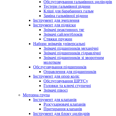
Обслуговування гальмівних циліндрів
Тестери гальмівної рідини
Кліщі для барабанних гальм
Заміна гальмівної рідини
Інструмент для зчеплення
Інструмент для підвіски
Знімачі реактивних тяг
Знімачі сайлентблоків
Стяжки пружин
Набори знімачів універсальні
Знімачі підшипників механічні
Знімачі підшипників гідравлічні
Знімачі підшипників зі зворотним
молотком
Обслуговування підшипників
Оправлення для підшипників
Інструмент для опор коліс
Обслуговування ШРУСу
Головки та ключі ступичні
Знімачі півосі
Моторна група
Інструмент для клапанів
Розсухарювачі клапанів
Притирання клапанів
Інструмент для блоку циліндрів