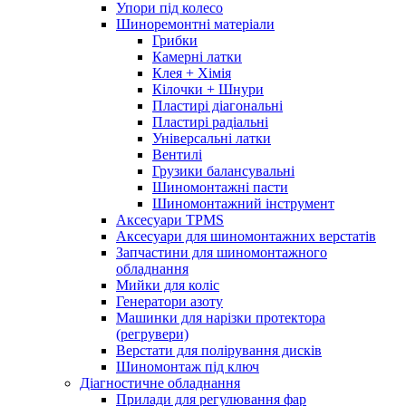
Упори під колесо
Шиноремонтні матеріали
Грибки
Камерні латки
Клея + Хімія
Кілочки + Шнури
Пластирі діагональні
Пластирі радіальні
Універсальні латки
Вентилі
Грузики балансувальні
Шиномонтажні пасти
Шиномонтажний інструмент
Аксесуари TPMS
Аксесуари для шиномонтажних верстатів
Запчастини для шиномонтажного
обладнання
Мийки для коліс
Генератори азоту
Машинки для нарізки протектора
(регрувери)
Верстати для полірування дисків
Шиномонтаж під ключ
Діагностичне обладнання
Прилади для регулювання фар