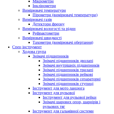
Мікрометри
Інклінометри
Вимірювачі температури
Пірометри (вимірювачі температури)
Вимірювачі газів
Детектори фреону
Вимірювачі вологості та рідин
Рефрактометри
Вимірювачі швидкості
Тахометри (вимірювачі обертання)
Спец інструмент
Ходова група
Знімачі підшипників
Знімачі підшипників дволапі
Знімачі внутрішніх підшипників
Знімачі підшипників трилапі
Знімачі підшипників рейкові
Знімачі підшипників сепараторні
Знімачі підшипників ступиці
Інструмент для мото ланцюга
Інструмент для рульової
Інструмент для рульової рейки
Знімачі шарових опор, шарнірів і
рульових тяг
Інструмент для гальмівної системи