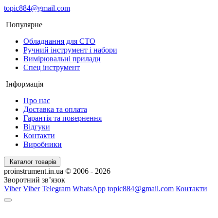
topic884@gmail.com
Популярне
Обладнання для СТО
Ручний інструмент і набори
Вимірювальні прилади
Спец інструмент
Інформація
Про нас
Доставка та оплата
Гарантія та повернення
Відгуки
Контакти
Виробники
Каталог товарів
proinstrument.in.ua © 2006 - 2026
Зворотний зв’язок
Viber
Viber
Telegram
WhatsApp
topic884@gmail.com
Контакти