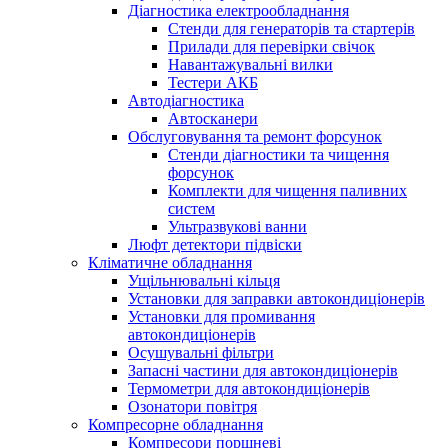
Діагностика електрообладнання
Стенди для генераторів та стартерів
Прилади для перевірки свічок
Навантажувальні вилки
Тестери АКБ
Автодіагностика
Автосканери
Обслуговування та ремонт форсунок
Стенди діагностики та чищення
форсунок
Комплекти для чищення паливних
систем
Ультразвукові ванни
Люфт детектори підвіски
Кліматичне обладнання
Ущільнювальні кільця
Установки для заправки автокондиціонерів
Установки для промивання
автокондиціонерів
Осушувальні фільтри
Запасні частини для автокондиціонерів
Термометри для автокондиціонерів
Озонатори повітря
Компресорне обладнання
Компресори поршневі