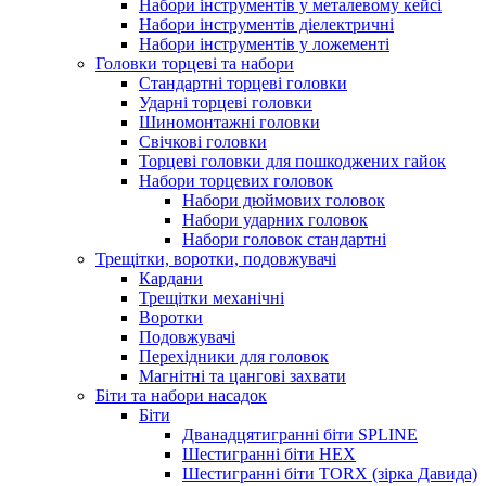
Набори інструментів у металевому кейсі
Набори інструментів діелектричні
Набори інструментів у ложементі
Головки торцеві та набори
Стандартні торцеві головки
Ударні торцеві головки
Шиномонтажні головки
Свічкові головки
Торцеві головки для пошкоджених гайок
Набори торцевих головок
Набори дюймових головок
Набори ударних головок
Набори головок стандартні
Трещітки, воротки, подовжувачі
Кардани
Трещітки механічні
Воротки
Подовжувачі
Перехідники для головок
Магнітні та цангові захвати
Біти та набори насадок
Біти
Дванадцятигранні біти SPLINE
Шестигранні біти HEX
Шестигранні біти TORX (зірка Давида)