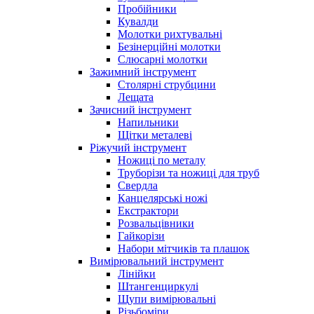
Пробійники
Кувалди
Молотки рихтувальні
Безінерційні молотки
Слюсарні молотки
Зажимний інструмент
Столярні струбцини
Лещата
Зачисний інструмент
Напильники
Щітки металеві
Ріжучий інструмент
Ножиці по металу
Труборізи та ножиці для труб
Свердла
Канцелярські ножі
Екстрактори
Розвальцівники
Гайкорізи
Набори мітчиків та плашок
Вимірювальний інструмент
Лінійки
Штангенциркулі
Щупи вимірювальні
Різьбоміри