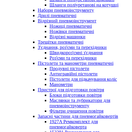
Шланги поліуретанові на котушці
Набори пневмоінструменту
Дрилі пневматичні
Відрізний пневмоінструмент
Ножиці пневматичні
Ножівки пневматичні
Відрізні машинки
Трещітки пневматичні
З'єднання, роз'єми та перехідники
Швидкороз'ємні з'єднання
Роз'єми та перехідники
Пістолети та манометри пневматичні
Продувні пістолети
Антигравійні пістолети
Пістолети для підкачування коліс
Манометри
Пристрої для підготовки повітря
Блоки підготовки повітря
Маслянки та лубрикатори для
пневмоінструменту
Фільтри очищення повітря
Запасні частини для пневмогайковертів
1927A Ремкомплект для
пневмогайковерта