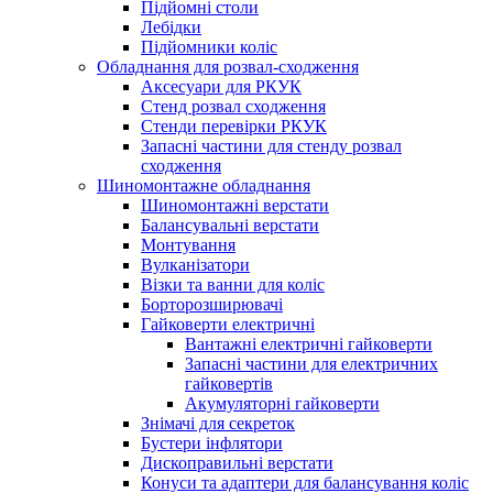
Підйомні столи
Лебідки
Підйомники коліс
Обладнання для розвал-сходження
Аксесуари для РКУК
Стенд розвал сходження
Стенди перевірки РКУК
Запасні частини для стенду розвал
сходження
Шиномонтажне обладнання
Шиномонтажні верстати
Балансувальні верстати
Монтування
Вулканізатори
Візки та ванни для коліс
Борторозширювачі
Гайковерти електричні
Вантажні електричні гайковерти
Запасні частини для електричних
гайковертів
Акумуляторні гайковерти
Знімачі для секреток
Бустери інфлятори
Дископравильні верстати
Конуси та адаптери для балансування коліс