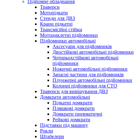
Підйомне обладнання
Траверси
Мотопідкати
Стенди для ДВЗ
Крани підкатні
Трансмісійні стійки
Мотоциклетні підйомники
Підйомники автомобільні
Аксесуари для підйомників
Двостійкові автомобільні підйомники
Чотирьохстійкові автомобільні
підйомники
Ножичні автомобільні підйомники
Запасні частини для підйомників
Плунжерні автомобільні підйомники
Колонні підйомники для СТО
Траверси для вивішування ДВЗ
Домкрати автомобільні
Підкатні домкрати
Пляшкові домкрати
Домкрати пневматичні
Рейкові домкрати
Підставки під машину
Рокли
Штабелери