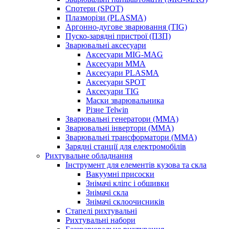
Спотери (SPOT)
Плазморізи (PLASMA)
Аргонно-дугове зварювання (TIG)
Пуско-зарядні пристрої (ПЗП)
Зварювальні аксесуари
Аксесуари MIG-MAG
Аксесуари MMA
Аксесуари PLASMA
Аксесуари SPOT
Аксесуари TIG
Маски зварювальника
Різне Telwin
Зварювальні генератори (MMA)
Зварювальні інвертори (MMA)
Зварювальні трансформатори (MMA)
Зарядні станції для електромобілів
Рихтувальне обладнання
Інструмент для елементів кузова та скла
Вакуумні присоски
Знімачі кліпс і обшивки
Знімачі скла
Знімачі склоочисників
Стапелі рихтувальні
Рихтувальні набори