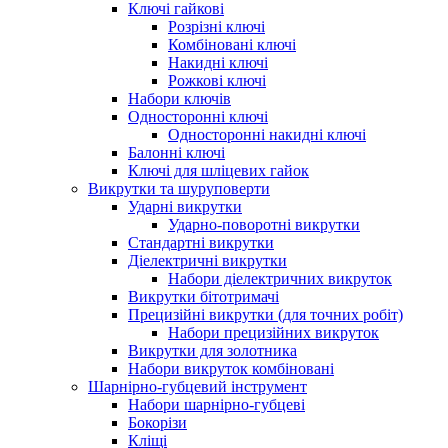
Ключі гайкові
Розрізні ключі
Комбіновані ключі
Накидні ключі
Рожкові ключі
Набори ключів
Односторонні ключі
Односторонні накидні ключі
Балонні ключі
Ключі для шліцевих гайок
Викрутки та шуруповерти
Ударні викрутки
Ударно-поворотні викрутки
Стандартні викрутки
Діелектричні викрутки
Набори діелектричних викруток
Викрутки бітотримачі
Прецизійні викрутки (для точних робіт)
Набори прецизійних викруток
Викрутки для золотника
Набори викруток комбіновані
Шарнірно-губцевий інструмент
Набори шарнірно-губцеві
Бокорізи
Кліщі