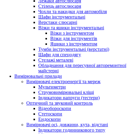
Лежаки автослюсаря
Стілець автослюсаря
Чохли та накидки для автомобіля
Шафи інструментальні
Верстаки слюсарні
Візки та ящики інструментальні
Візки з інструментом
Візки для інструментів
Ящики з інструментом
Тумби інструментальні (верстатні)
Шафи для спецодягу
Стелажі металеві
Обладнання для пересувної авторемонтної
майстерні
Вимірювальні прилади
Вимірювачі електроенергії та мереж
Мультиметри
Струмовимірювальні кліщі
Індикатори напруги (тестери)
Оптичний та звуковий контроль
Відеобороскопи
Стетоскопи
Ендоскопи
Вимірювачі осі, довжини, кута, відстані
Індикатори годинникового типу