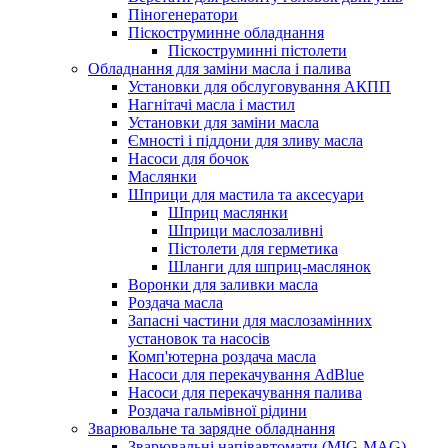
Піногенератори
Піскоструминне обладнання
Піскоструминні пістолети
Обладнання для заміни масла і палива
Установки для обслуговування АКПП
Нагнітачі масла і мастил
Установки для заміни масла
Ємності і піддони для зливу масла
Насоси для бочок
Маслянки
Шприци для мастила та аксесуари
Шприц маслянки
Шприци маслозаливні
Пістолети для герметика
Шланги для шприц-маслянок
Воронки для заливки масла
Роздача масла
Запасні частини для маслозамінних
установок та насосів
Комп'ютерна роздача масла
Насоси для перекачування AdBlue
Насоси для перекачування палива
Роздача гальмівної рідини
Зварювальне та зарядне обладнання
Зварювальні напівавтомати (MIG-MAG)