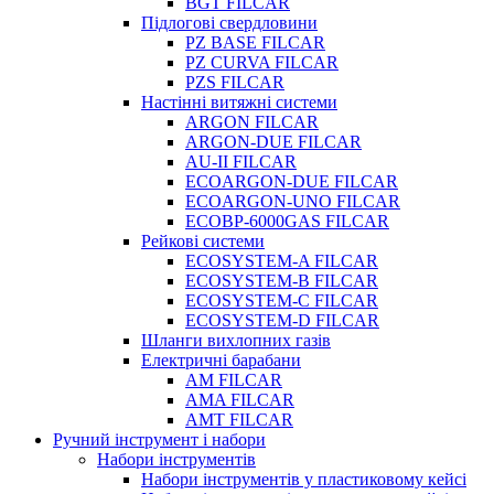
BGT FILCAR
Підлогові свердловини
PZ BASE FILCAR
PZ CURVA FILCAR
PZS FILCAR
Настінні витяжні системи
ARGON FILCAR
ARGON-DUE FILCAR
AU-II FILCAR
ECOARGON-DUE FILCAR
ECOARGON-UNO FILCAR
ECOBP-6000GAS FILCAR
Рейкові системи
ECOSYSTEM-A FILCAR
ECOSYSTEM-B FILCAR
ECOSYSTEM-C FILCAR
ECOSYSTEM-D FILCAR
Шланги вихлопних газів
Електричні барабани
AM FILCAR
AMA FILCAR
AMT FILCAR
Ручний інструмент і набори
Набори інструментів
Набори інструментів у пластиковому кейсі