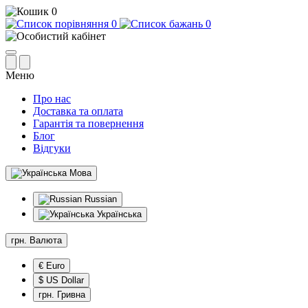
0
0
0
Меню
Про нас
Доставка та оплата
Гарантія та повернення
Блог
Відгуки
Мова
Russian
Українська
грн.
Валюта
€ Euro
$ US Dollar
грн. Гривна