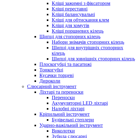
Кліщі зажимні з фіксатором
Кліщі переставні
Кліщі балансувальні
Кліщі для обтискання клем
Кліщі для хомутів
Кліщі поршневих кілець
Щипці для стопорних кілець
Набори знімачів стопорних кілець
Щипці для внутрішніх стопорних
кілець
Щипці для зовнішніх стопорних кілець
Плоскогубці та пасатижі
Тонкогубці
Кусачки торцеві
Дироколи
Слюсарний інструмент
Ліхтарі та переноски
Переноски
Акумуляторні LED ліхтарі
Налобні ліхтарі
Кріпильний інструмент
Будівельні степлери
Ударно-важільний інструмент
Виколотки
Зубила слюсарні