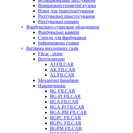
Беззварювальне рихтування
Вимірювачі геометрії кузова
Візки для транспортування
Рихтувальні пристосування
Рихтувальні оправи
Фарбувально-сушильне обладнання
Фарбувальні камери
Стенди для фарбування
Інфрачервоні сушки
Витяжка вихлопних газів
Filcar - різне
Вентилятори
AJ FILCAR
AK FILCAR
AL FILCAR
Механічні барабани
Наконечники
BG FILCAR
BG-PI FILCAR
BGA FILCAR
BGA-PI FILCAR
BGA-PM FILCAR
BGPC FILCAR
BGPG FILCAR
BGPM FILCAR