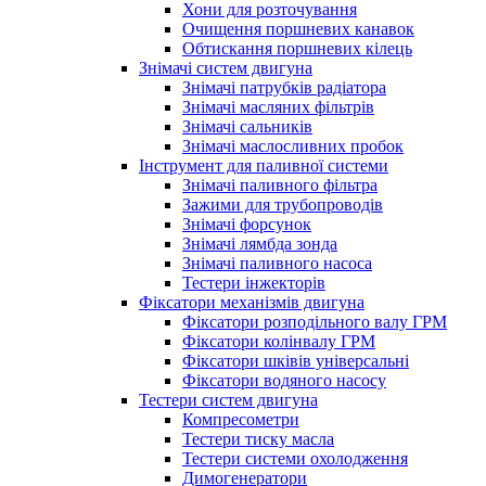
Хони для розточування
Очищення поршневих канавок
Обтискання поршневих кілець
Знімачі систем двигуна
Знімачі патрубків радіатора
Знімачі масляних фільтрів
Знімачі сальників
Знімачі маслосливних пробок
Інструмент для паливної системи
Знімачі паливного фільтра
Зажими для трубопроводів
Знімачі форсунок
Знімачі лямбда зонда
Знімачі паливного насоса
Тестери інжекторів
Фіксатори механізмів двигуна
Фіксатори розподільного валу ГРМ
Фіксатори колінвалу ГРМ
Фіксатори шківів універсальні
Фіксатори водяного насосу
Тестери систем двигуна
Компресометри
Тестери тиску масла
Тестери системи охолодження
Димогенератори