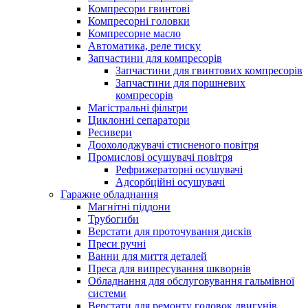
Компресори гвинтові
Компресорні головки
Компресорне масло
Автоматика, реле тиску
Запчастини для компресорів
Запчастини для гвинтових компресорів
Запчастини для поршневих
компресорів
Магістральні фільтри
Циклонні сепаратори
Ресивери
Доохолоджувачі стисненого повітря
Промислові осушувачі повітря
Рефрижераторні осушувачі
Адсорбційні осушувачі
Гаражне обладнання
Магнітні піддони
Трубогиби
Верстати для проточування дисків
Преси ручні
Ванни для миття деталей
Преса для випресування шкворнів
Обладнання для обслуговування гальмівної
системи
Верстати для ремонту головок двигунів