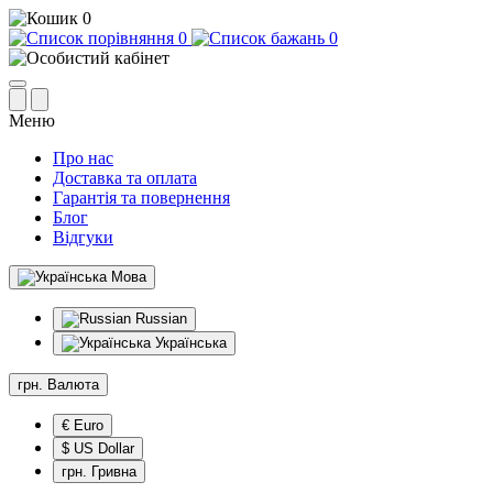
0
0
0
Меню
Про нас
Доставка та оплата
Гарантія та повернення
Блог
Відгуки
Мова
Russian
Українська
грн.
Валюта
€ Euro
$ US Dollar
грн. Гривна