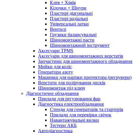
Клея + Хімія
Кілочки + Шнури
Пластирі діагональні
Пластирі радіальні
Універсальні латки
Вентилі
Грузики балансувальні
Шиномонтажні пасти
Шиномонтажний інструмент
Аксесуари TPMS
Аксесуари для шиномонтажних верстатів
Запчастини для шиномонтажного обладнання
Мийки для коліс
Генератори азоту
Машинки для нарізки протектора (регрувери)
Верстати для полірування дисків
Шиномонтаж під ключ
Діагностичне обладнання
Прилади для регулювання фар
Діагностика електрообладнання
Стенди для генераторів та стартерів
Прилади для перевірки свічок
Навантажувальні вилки
Тестери АКБ
Автодіагностика