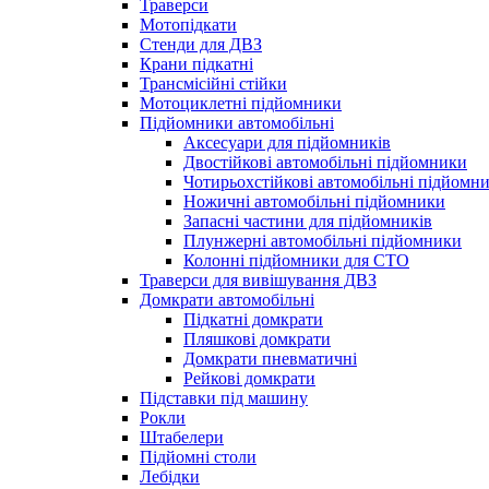
Траверси
Мотопідкати
Стенди для ДВЗ
Крани підкатні
Трансмісійні стійки
Мотоциклетні підйомники
Підйомники автомобільні
Аксесуари для підйомників
Двостійкові автомобільні підйомники
Чотирьохстійкові автомобільні підйомн
Ножичні автомобільні підйомники
Запасні частини для підйомників
Плунжерні автомобільні підйомники
Колонні підйомники для СТО
Траверси для вивішування ДВЗ
Домкрати автомобільні
Підкатні домкрати
Пляшкові домкрати
Домкрати пневматичні
Рейкові домкрати
Підставки під машину
Рокли
Штабелери
Підйомні столи
Лебідки