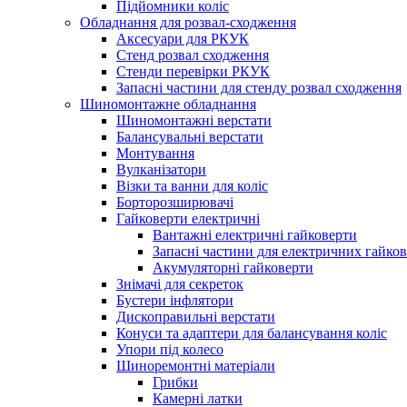
Підйомники коліс
Обладнання для розвал-сходження
Аксесуари для РКУК
Стенд розвал сходження
Стенди перевірки РКУК
Запасні частини для стенду розвал сходження
Шиномонтажне обладнання
Шиномонтажні верстати
Балансувальні верстати
Монтування
Вулканізатори
Візки та ванни для коліс
Борторозширювачі
Гайковерти електричні
Вантажні електричні гайковерти
Запасні частини для електричних гайков
Акумуляторні гайковерти
Знімачі для секреток
Бустери інфлятори
Дископравильні верстати
Конуси та адаптери для балансування коліс
Упори під колесо
Шиноремонтні матеріали
Грибки
Камерні латки