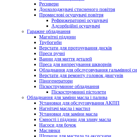
Ресивери
Доохолоджувачі стисненого повітря
Промислові осушувачі повітря
Рефрижераторні осушувачі
Адсорбційні осушувачі
Гаражне обладнання
Магнітні піддони
Трубогиби
Верстати для проточування дисків
Преси ручні
Ванни для миття деталей
Преса для випресування шкворнів
Обладнання для обслуговування гальмівної с
Верстати для ремонту головок двигунів
Піногенератори
Піскоструминне обладнання
Піскоструминні пістолети
Обладнання для заміни масла і палива
Установки для обслуговування АКПП
Нагнітачі масла і мастил
Установки для заміни масла
Ємності і піддони для зливу масла
Насоси для бочок
Маслянки
Шприци для мастила та аксесуари