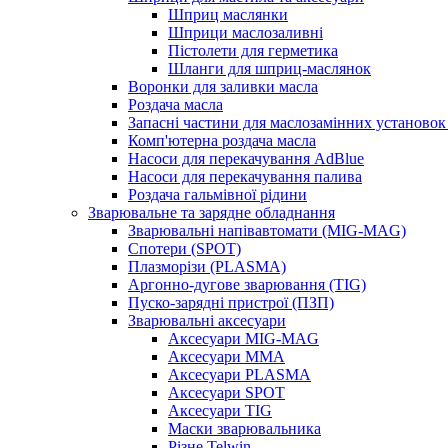
Шприц маслянки
Шприци маслозаливні
Пістолети для герметика
Шланги для шприц-маслянок
Воронки для заливки масла
Роздача масла
Запасні частини для маслозамінних установок 
Комп'ютерна роздача масла
Насоси для перекачування AdBlue
Насоси для перекачування палива
Роздача гальмівної рідини
Зварювальне та зарядне обладнання
Зварювальні напівавтомати (MIG-MAG)
Спотери (SPOT)
Плазморізи (PLASMA)
Аргонно-дугове зварювання (TIG)
Пуско-зарядні пристрої (ПЗП)
Зварювальні аксесуари
Аксесуари MIG-MAG
Аксесуари MMA
Аксесуари PLASMA
Аксесуари SPOT
Аксесуари TIG
Маски зварювальника
Різне Telwin