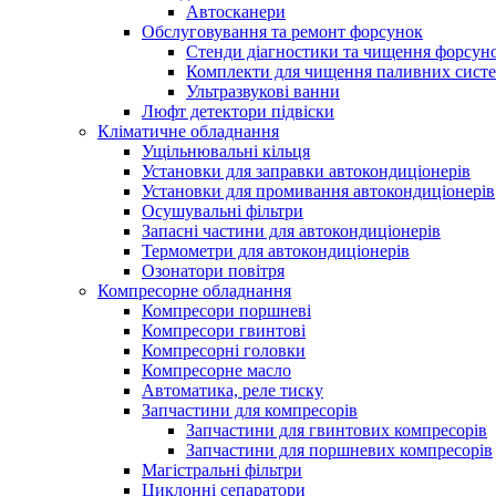
Автосканери
Обслуговування та ремонт форсунок
Стенди діагностики та чищення форсун
Комплекти для чищення паливних сист
Ультразвукові ванни
Люфт детектори підвіски
Кліматичне обладнання
Ущільнювальні кільця
Установки для заправки автокондиціонерів
Установки для промивання автокондиціонерів
Осушувальні фільтри
Запасні частини для автокондиціонерів
Термометри для автокондиціонерів
Озонатори повітря
Компресорне обладнання
Компресори поршневі
Компресори гвинтові
Компресорні головки
Компресорне масло
Автоматика, реле тиску
Запчастини для компресорів
Запчастини для гвинтових компресорів
Запчастини для поршневих компресорів
Магістральні фільтри
Циклонні сепаратори