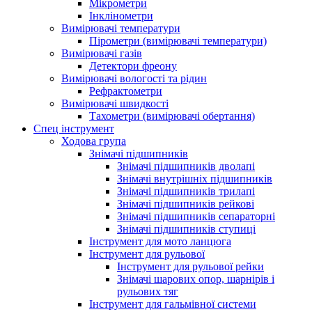
Мікрометри
Інклінометри
Вимірювачі температури
Пірометри (вимірювачі температури)
Вимірювачі газів
Детектори фреону
Вимірювачі вологості та рідин
Рефрактометри
Вимірювачі швидкості
Тахометри (вимірювачі обертання)
Спец інструмент
Ходова група
Знімачі підшипників
Знімачі підшипників дволапі
Знімачі внутрішніх підшипників
Знімачі підшипників трилапі
Знімачі підшипників рейкові
Знімачі підшипників сепараторні
Знімачі підшипників ступиці
Інструмент для мото ланцюга
Інструмент для рульової
Інструмент для рульової рейки
Знімачі шарових опор, шарнірів і
рульових тяг
Інструмент для гальмівної системи