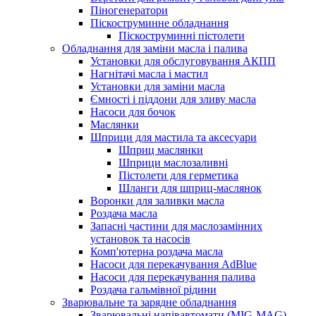
Піногенератори
Піскоструминне обладнання
Піскоструминні пістолети
Обладнання для заміни масла і палива
Установки для обслуговування АКПП
Нагнітачі масла і мастил
Установки для заміни масла
Ємності і піддони для зливу масла
Насоси для бочок
Маслянки
Шприци для мастила та аксесуари
Шприц маслянки
Шприци маслозаливні
Пістолети для герметика
Шланги для шприц-маслянок
Воронки для заливки масла
Роздача масла
Запасні частини для маслозамінних
установок та насосів
Комп'ютерна роздача масла
Насоси для перекачування AdBlue
Насоси для перекачування палива
Роздача гальмівної рідини
Зварювальне та зарядне обладнання
Зварювальні напівавтомати (MIG-MAG)