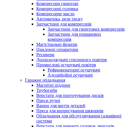
Компресори гвинтові
Компресорні головки
Компресорне масло
Автоматика, реле тиску
Запчастини для компресорів
Запчастини для гвинтових компресорів
Запчастини для поршневих
компресорів
Магістральні фільтри
Циклонні сепаратори
Ресивери
Доохолоджувачі стисненого повітря
Промислові осушувачі повітря
Рефрижераторні осушувачі
Адсорбційні осушувачі
Гаражне обладнання
Магнітні піддони
Трубогиби
Верстати для проточування дисків
Преси ручні
Ванни для миття деталей
Преса для випресування шкворнів
Обладнання для обслуговування гальмівної
системи
Верстати для ремонту головок двигунів