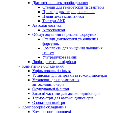
Діагностика електрообладнання
Стенди для генераторів та стартерів
Прилади для перевірки свічок
Навантажувальні вилки
Тестери АКБ
Автодіагностика
Автосканери
Обслуговування та ремонт форсунок
Стенди діагностики та чищення
форсунок
Комплекти для чищення паливних
систем
Ультразвукові ванни
Люфт детектори підвіски
Кліматичне обладнання
Ущільнювальні кільця
Установки для заправки автокондиціонерів
Установки для промивання
автокондиціонерів
Осушувальні фільтри
Запасні частини для автокондиціонерів
Термометри для автокондиціонерів
Озонатори повітря
Компресорне обладнання
Компресори поршневі