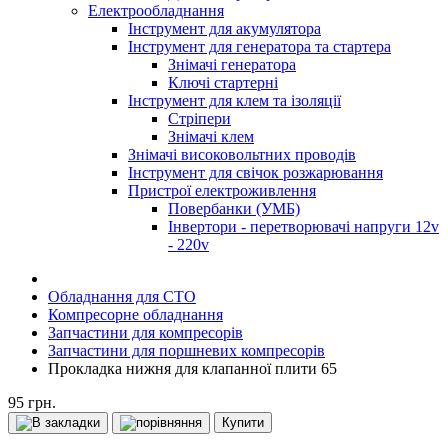
Електрообладнання
Інструмент для акумулятора
Інструмент для генератора та стартера
Знімачі генератора
Ключі стартерні
Інструмент для клем та ізоляції
Стріпери
Знімачі клем
Знімачі високовольтних проводів
Інструмент для свічок розжарювання
Пристрої електроживлення
Повербанки (УМБ)
Інвертори - перетворювачі напруги 12v
- 220v
Обладнання для СТО
Компресорне обладнання
Запчастини для компресорів
Запчастини для поршневих компресорів
Прокладка нижня для клапанної плити 65
95 грн.
Купити