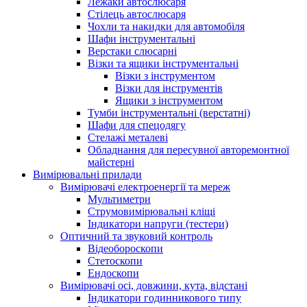
Лежаки автослюсаря
Стілець автослюсаря
Чохли та накидки для автомобіля
Шафи інструментальні
Верстаки слюсарні
Візки та ящики інструментальні
Візки з інструментом
Візки для інструментів
Ящики з інструментом
Тумби інструментальні (верстатні)
Шафи для спецодягу
Стелажі металеві
Обладнання для пересувної авторемонтної
майстерні
Вимірювальні прилади
Вимірювачі електроенергії та мереж
Мультиметри
Струмовимірювальні кліщі
Індикатори напруги (тестери)
Оптичний та звуковий контроль
Відеобороскопи
Стетоскопи
Ендоскопи
Вимірювачі осі, довжини, кута, відстані
Індикатори годинникового типу