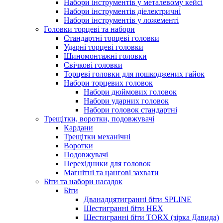
Набори інструментів у металевому кейсі
Набори інструментів діелектричні
Набори інструментів у ложементі
Головки торцеві та набори
Стандартні торцеві головки
Ударні торцеві головки
Шиномонтажні головки
Свічкові головки
Торцеві головки для пошкоджених гайок
Набори торцевих головок
Набори дюймових головок
Набори ударних головок
Набори головок стандартні
Трещітки, воротки, подовжувачі
Кардани
Трещітки механічні
Воротки
Подовжувачі
Перехідники для головок
Магнітні та цангові захвати
Біти та набори насадок
Біти
Дванадцятигранні біти SPLINE
Шестигранні біти HEX
Шестигранні біти TORX (зірка Давида)