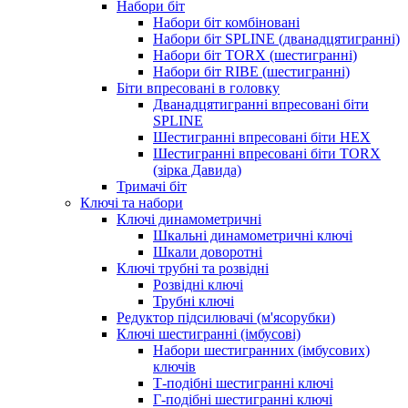
Набори біт
Набори біт комбіновані
Набори біт SPLINE (дванадцятигранні)
Набори біт TORX (шестигранні)
Набори біт RIBE (шестигранні)
Біти впресовані в головку
Дванадцятигранні впресовані біти
SPLINE
Шестигранні впресовані біти HEX
Шестигранні впресовані біти TORX
(зірка Давида)
Тримачі біт
Ключі та набори
Ключі динамометричні
Шкальні динамометричні ключі
Шкали доворотні
Ключі трубні та розвідні
Розвідні ключі
Трубні ключі
Редуктор підсилювачі (м'ясорубки)
Ключі шестигранні (імбусові)
Набори шестигранних (імбусових)
ключів
Т-подібні шестигранні ключі
Г-подібні шестигранні ключі