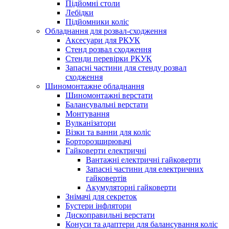
Підйомні столи
Лебідки
Підйомники коліс
Обладнання для розвал-сходження
Аксесуари для РКУК
Стенд розвал сходження
Стенди перевірки РКУК
Запасні частини для стенду розвал
сходження
Шиномонтажне обладнання
Шиномонтажні верстати
Балансувальні верстати
Монтування
Вулканізатори
Візки та ванни для коліс
Борторозширювачі
Гайковерти електричні
Вантажні електричні гайковерти
Запасні частини для електричних
гайковертів
Акумуляторні гайковерти
Знімачі для секреток
Бустери інфлятори
Дископравильні верстати
Конуси та адаптери для балансування коліс