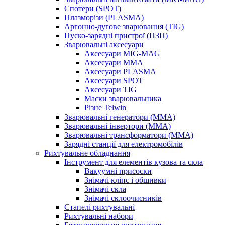
Спотери (SPOT)
Плазморізи (PLASMA)
Аргонно-дугове зварювання (TIG)
Пуско-зарядні пристрої (ПЗП)
Зварювальні аксесуари
Аксесуари MIG-MAG
Аксесуари MMA
Аксесуари PLASMA
Аксесуари SPOT
Аксесуари TIG
Маски зварювальника
Різне Telwin
Зварювальні генератори (MMA)
Зварювальні інвертори (MMA)
Зварювальні трансформатори (MMA)
Зарядні станції для електромобілів
Рихтувальне обладнання
Інструмент для елементів кузова та скла
Вакуумні присоски
Знімачі кліпс і обшивки
Знімачі скла
Знімачі склоочисників
Стапелі рихтувальні
Рихтувальні набори