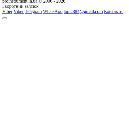
proinstrument.in.ua © 2006 - 2026
Зворотний зв’язок
Viber
Viber
Telegram
WhatsApp
topic884@gmail.com
Контакти