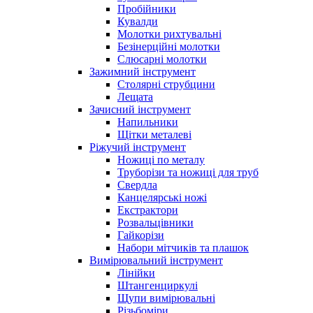
Пробійники
Кувалди
Молотки рихтувальні
Безінерційні молотки
Слюсарні молотки
Зажимний інструмент
Столярні струбцини
Лещата
Зачисний інструмент
Напильники
Щітки металеві
Ріжучий інструмент
Ножиці по металу
Труборізи та ножиці для труб
Свердла
Канцелярські ножі
Екстрактори
Розвальцівники
Гайкорізи
Набори мітчиків та плашок
Вимірювальний інструмент
Лінійки
Штангенциркулі
Щупи вимірювальні
Різьбоміри