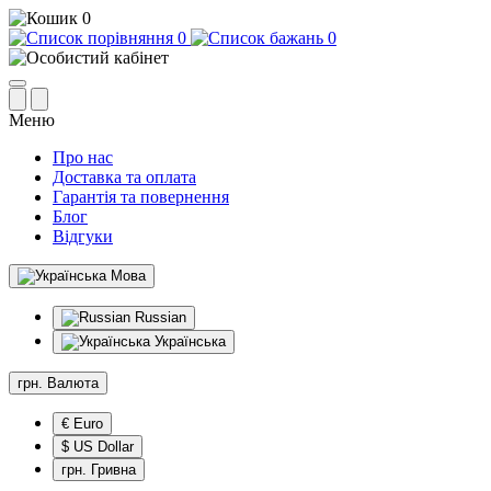
0
0
0
Меню
Про нас
Доставка та оплата
Гарантія та повернення
Блог
Відгуки
Мова
Russian
Українська
грн.
Валюта
€ Euro
$ US Dollar
грн. Гривна