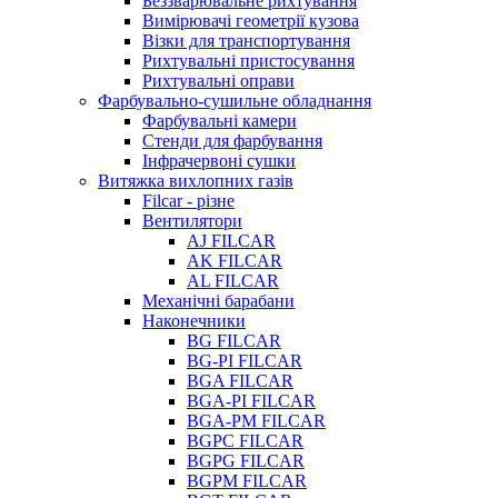
Беззварювальне рихтування
Вимірювачі геометрії кузова
Візки для транспортування
Рихтувальні пристосування
Рихтувальні оправи
Фарбувально-сушильне обладнання
Фарбувальні камери
Стенди для фарбування
Інфрачервоні сушки
Витяжка вихлопних газів
Filcar - різне
Вентилятори
AJ FILCAR
AK FILCAR
AL FILCAR
Механічні барабани
Наконечники
BG FILCAR
BG-PI FILCAR
BGA FILCAR
BGA-PI FILCAR
BGA-PM FILCAR
BGPC FILCAR
BGPG FILCAR
BGPM FILCAR