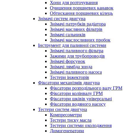
Хони для розточування
Очищення поршневих канавок
Обтискання поршневих кілець
Знімачі систем двигуна
Знімачі патрубків радіатора
Знімачі масляних фільтрів
Знімачі сальників
Знімачі маслосливних пробок
Інструмент для паливної системи
Знімачі паливного фільтра
Зажими для трубопроводів
Знімачі форсунок
Знімачі лямбда зонда
Знімачі паливного насоса
Тестери інжекторів
Фіксатори механізмів двигуна
Фіксатори розподільного валу ГРМ
Фіксатори колінвалу ГРМ
Фіксатори шківів універсальні
Фіксатори водяного насосу
Тестери систем двигуна
Компресометри
Тестери тиску масла
Тестери системи охолодження
Димогенератори