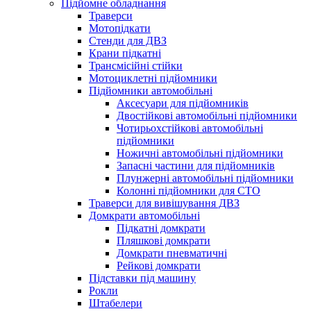
Підйомне обладнання
Траверси
Мотопідкати
Стенди для ДВЗ
Крани підкатні
Трансмісійні стійки
Мотоциклетні підйомники
Підйомники автомобільні
Аксесуари для підйомників
Двостійкові автомобільні підйомники
Чотирьохстійкові автомобільні
підйомники
Ножичні автомобільні підйомники
Запасні частини для підйомників
Плунжерні автомобільні підйомники
Колонні підйомники для СТО
Траверси для вивішування ДВЗ
Домкрати автомобільні
Підкатні домкрати
Пляшкові домкрати
Домкрати пневматичні
Рейкові домкрати
Підставки під машину
Рокли
Штабелери