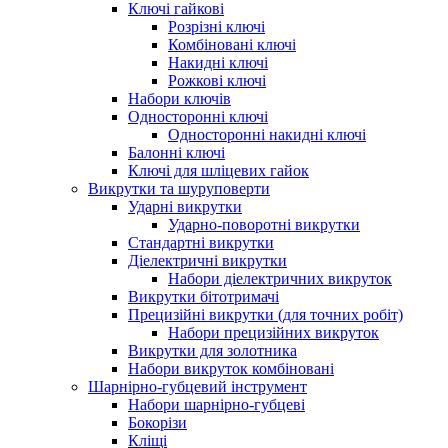
Ключі гайкові
Розрізні ключі
Комбіновані ключі
Накидні ключі
Рожкові ключі
Набори ключів
Односторонні ключі
Односторонні накидні ключі
Балонні ключі
Ключі для шліцевих гайок
Викрутки та шуруповерти
Ударні викрутки
Ударно-поворотні викрутки
Стандартні викрутки
Діелектричні викрутки
Набори діелектричних викруток
Викрутки бітотримачі
Прецизійні викрутки (для точних робіт)
Набори прецизійних викруток
Викрутки для золотника
Набори викруток комбіновані
Шарнірно-губцевий інструмент
Набори шарнірно-губцеві
Бокорізи
Кліщі