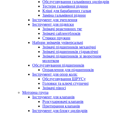
Обслуговування гальмівних циліндрів
Тестери гальмівної рідини
Кліщі для барабанних гальм
Заміна гальмівної рідини
Інструмент для зчеплення
Інструмент для підвіски
Знімачі реактивних тяг
Знімачі сайлентблоків
Стяжки пружин
Набори знімачів універсальні
Знімачі підшипників механічні
Знімачі підшипників гідравлічні
Знімачі підшипників зі зворотним
молотком
Обслуговування підшипників
Оправлення для підшипників
Інструмент для опор коліс
Обслуговування ШРУСу
Головки та ключі ступичні
Знімачі півосі
Моторна група
Інструмент для клапанів
Розсухарювачі клапанів
Притирання клапанів
Інструмент для блоку циліндрів