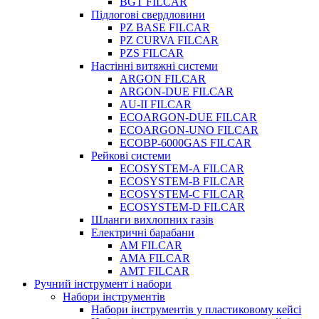
BGT FILCAR
Підлогові свердловини
PZ BASE FILCAR
PZ CURVA FILCAR
PZS FILCAR
Настінні витяжні системи
ARGON FILCAR
ARGON-DUE FILCAR
AU-II FILCAR
ECOARGON-DUE FILCAR
ECOARGON-UNO FILCAR
ECOBP-6000GAS FILCAR
Рейкові системи
ECOSYSTEM-A FILCAR
ECOSYSTEM-B FILCAR
ECOSYSTEM-C FILCAR
ECOSYSTEM-D FILCAR
Шланги вихлопних газів
Електричні барабани
AM FILCAR
AMA FILCAR
AMT FILCAR
Ручний інструмент і набори
Набори інструментів
Набори інструментів у пластиковому кейсі