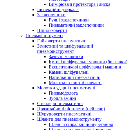
Вимірювачі протектора і диска
Інспекційні дзеркала
Заклепочники
Ручні заклепочники
Пневматичні заклепочники
Шпильковерти
Пневмоінструмент
Гайковерти пневматичні
Зачистний та шліфувальний
пневмоінструмент
Зачисні машинки
Кутові шліфувальні машини (болгарки)
Ексцентрикові шліфувальні машини
Камені шліфувальні
Напильники пневматичні
Молотки зачистні голчасті
Молотки ударні пневматичні
Пневмодолота
Зубила змінні
Степлери пневматичні
Цвяхозабивні пістолети (нейлери)
Шуруповерти пневматичні
Шланги для пневмоінструменту
Шланги спіральні поліуретанові
Шланги поліуретанові армовані