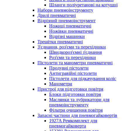
Шланги поліуретанові на котушці
Набори пневмоінструменту
Дрилі пневматичні
Відрізний пневмоінструмент
Ножиці пневматичні
Ножівки пневматичні
Відрізні машинки
Трещітки пневматичні
З'єднання, роз'єми та перехідники
Швидкороз'ємні з'єднання
Роз'єми та перехідники
Пістолети та манометри пневматичні
Продувні пістолети
Антигравійні пістолети
Пістолети для підкачування коліс
Манометри
Пристрої для підготовки повітря
Блоки підготовки повітря
Маслянки та лубрикатори для
пневмоінструменту
Фільтри очищення повітря
Запасні частини для пневмогайковертів
1927A Ремкомплект для
пневмогайковерта