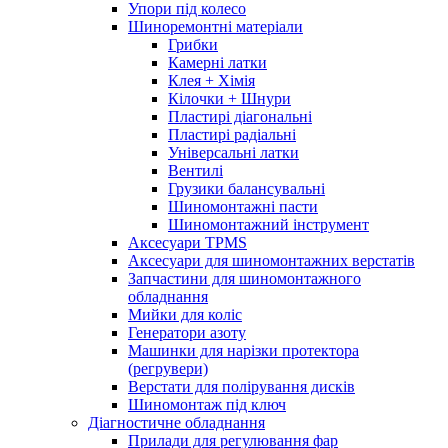
Упори під колесо
Шиноремонтні матеріали
Грибки
Камерні латки
Клея + Хімія
Кілочки + Шнури
Пластирі діагональні
Пластирі радіальні
Універсальні латки
Вентилі
Грузики балансувальні
Шиномонтажні пасти
Шиномонтажний інструмент
Аксесуари TPMS
Аксесуари для шиномонтажних верстатів
Запчастини для шиномонтажного
обладнання
Мийки для коліс
Генератори азоту
Машинки для нарізки протектора
(регрувери)
Верстати для полірування дисків
Шиномонтаж під ключ
Діагностичне обладнання
Прилади для регулювання фар