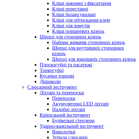
Кліщі зажимні з фіксатором
Кліщі переставні
Кліщі балансувальні
Кліщі для обтискання клем
Кліщі для хомутів
Кліщі поршневих кілець
Щипці для стопорних кілець
Набори знімачів стопорних кілець
Щипці для внутрішніх стопорних
кілець
Щипці для зовнішніх стопорних кілець
Плоскогубці та пасатижі
Тонкогубці
Кусачки торцеві
Дироколи
Слюсарний інструмент
Ліхтарі та переноски
Переноски
Акумуляторні LED ліхтарі
Налобні ліхтарі
Кріпильний інструмент
Будівельні степлери
Ударно-важільний інструмент
Виколотки
Зубила слюсарні