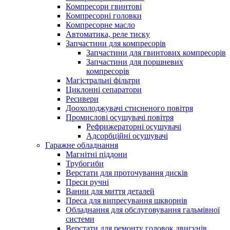
Компресори гвинтові
Компресорні головки
Компресорне масло
Автоматика, реле тиску
Запчастини для компресорів
Запчастини для гвинтових компресорів
Запчастини для поршневих
компресорів
Магістральні фільтри
Циклонні сепаратори
Ресивери
Доохолоджувачі стисненого повітря
Промислові осушувачі повітря
Рефрижераторні осушувачі
Адсорбційні осушувачі
Гаражне обладнання
Магнітні піддони
Трубогиби
Верстати для проточування дисків
Преси ручні
Ванни для миття деталей
Преса для випресування шкворнів
Обладнання для обслуговування гальмівної
системи
Верстати для ремонту головок двигунів