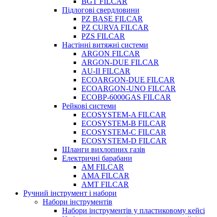
BGT FILCAR
Підлогові свердловини
PZ BASE FILCAR
PZ CURVA FILCAR
PZS FILCAR
Настінні витяжні системи
ARGON FILCAR
ARGON-DUE FILCAR
AU-II FILCAR
ECOARGON-DUE FILCAR
ECOARGON-UNO FILCAR
ECOBP-6000GAS FILCAR
Рейкові системи
ECOSYSTEM-A FILCAR
ECOSYSTEM-B FILCAR
ECOSYSTEM-C FILCAR
ECOSYSTEM-D FILCAR
Шланги вихлопних газів
Електричні барабани
AM FILCAR
AMA FILCAR
AMT FILCAR
Ручний інструмент і набори
Набори інструментів
Набори інструментів у пластиковому кейсі