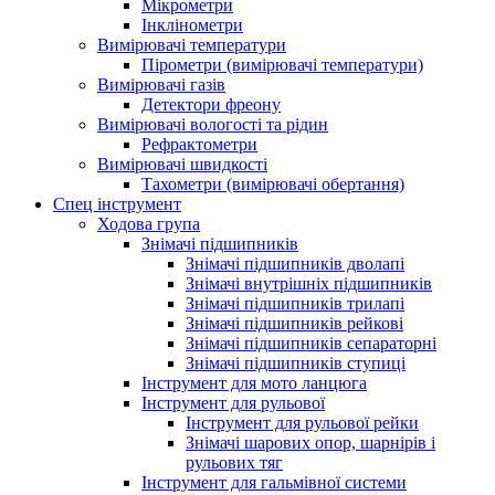
Мікрометри
Інклінометри
Вимірювачі температури
Пірометри (вимірювачі температури)
Вимірювачі газів
Детектори фреону
Вимірювачі вологості та рідин
Рефрактометри
Вимірювачі швидкості
Тахометри (вимірювачі обертання)
Спец інструмент
Ходова група
Знімачі підшипників
Знімачі підшипників дволапі
Знімачі внутрішніх підшипників
Знімачі підшипників трилапі
Знімачі підшипників рейкові
Знімачі підшипників сепараторні
Знімачі підшипників ступиці
Інструмент для мото ланцюга
Інструмент для рульової
Інструмент для рульової рейки
Знімачі шарових опор, шарнірів і
рульових тяг
Інструмент для гальмівної системи