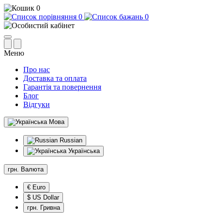
0
0
0
Меню
Про нас
Доставка та оплата
Гарантія та повернення
Блог
Відгуки
Мова
Russian
Українська
грн.
Валюта
€ Euro
$ US Dollar
грн. Гривна