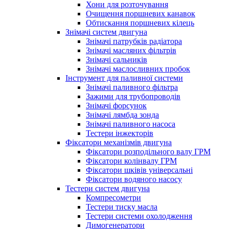
Хони для розточування
Очищення поршневих канавок
Обтискання поршневих кілець
Знімачі систем двигуна
Знімачі патрубків радіатора
Знімачі масляних фільтрів
Знімачі сальників
Знімачі маслосливних пробок
Інструмент для паливної системи
Знімачі паливного фільтра
Зажими для трубопроводів
Знімачі форсунок
Знімачі лямбда зонда
Знімачі паливного насоса
Тестери інжекторів
Фіксатори механізмів двигуна
Фіксатори розподільного валу ГРМ
Фіксатори колінвалу ГРМ
Фіксатори шківів універсальні
Фіксатори водяного насосу
Тестери систем двигуна
Компресометри
Тестери тиску масла
Тестери системи охолодження
Димогенератори