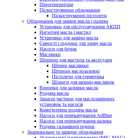
Піногенератори
Піскоструминне обладнання
Піскоструминні пістолети
Обладнання для заміни масла і палива
Установки для обслуговування АКПП
Нагнітачі масла і мастил
Установки для заміни масла
Ємності і піддони для зливу масла
Насоси для бочок
Маслянки
Шприци для мастила та аксесуари
Шприц маслянки
Шприци маслозаливні
Пістолети для герметика
Шланги для шприц-маслянок
Воронки для заливки масла
Роздача масла
Запасні частини для маслозамінних
установок та насосів
Комп'ютерна роздача масла
Насоси для перекачування AdBlue
Насоси для перекачування палива
Роздача гальмівної рідини
Зварювальне та зарядне обладнання
Зварювальні напівавтомати (MIG-MAG)