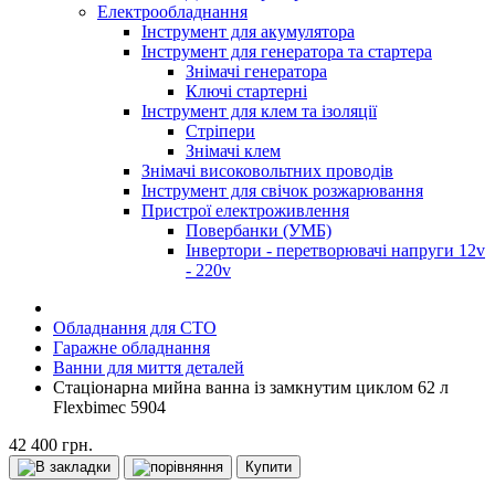
Електрообладнання
Інструмент для акумулятора
Інструмент для генератора та стартера
Знімачі генератора
Ключі стартерні
Інструмент для клем та ізоляції
Стріпери
Знімачі клем
Знімачі високовольтних проводів
Інструмент для свічок розжарювання
Пристрої електроживлення
Повербанки (УМБ)
Інвертори - перетворювачі напруги 12v
- 220v
Обладнання для СТО
Гаражне обладнання
Ванни для миття деталей
Стаціонарна мийна ванна із замкнутим циклом 62 л
Flexbimec 5904
42 400 грн.
Купити