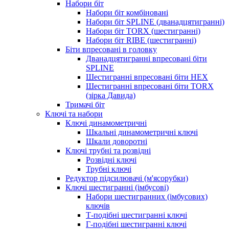
Набори біт
Набори біт комбіновані
Набори біт SPLINE (дванадцятигранні)
Набори біт TORX (шестигранні)
Набори біт RIBE (шестигранні)
Біти впресовані в головку
Дванадцятигранні впресовані біти
SPLINE
Шестигранні впресовані біти HEX
Шестигранні впресовані біти TORX
(зірка Давида)
Тримачі біт
Ключі та набори
Ключі динамометричні
Шкальні динамометричні ключі
Шкали доворотні
Ключі трубні та розвідні
Розвідні ключі
Трубні ключі
Редуктор підсилювачі (м'ясорубки)
Ключі шестигранні (імбусові)
Набори шестигранних (імбусових)
ключів
Т-подібні шестигранні ключі
Г-подібні шестигранні ключі