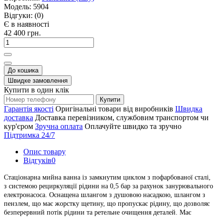
Модель:
5904
Відгуки:
(0)
Є в наявності
42 400 грн.
До кошика
Швидке замовлення
Купити в один клік
Купити
Гарантія якості
Оригінальні товари від виробників
Швидка
доставка
Доставка перевізником, службовим транспортом чи
кур'єром
Зручна оплата
Оплачуйте швидко та зручно
Підтримка 24/7
Опис товару
Відгуків
0
Стаціонарна мийна ванна із замкнутим циклом з пофарбованої сталі,
з системою рециркуляції рідини на 0,5 бар за рахунок занурювального
електронасоса. Оснащена шлангом з душовою насадкою, шлангом з
пензлем, що має жорстку щетину, що пропускає рідину, що дозволяє
безперервний потік рідини та ретельне очищення деталей. Має