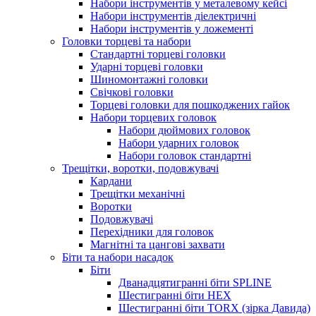
Набори інструментів у металевому кейсі
Набори інструментів діелектричні
Набори інструментів у ложементі
Головки торцеві та набори
Стандартні торцеві головки
Ударні торцеві головки
Шиномонтажні головки
Свічкові головки
Торцеві головки для пошкоджених гайок
Набори торцевих головок
Набори дюймових головок
Набори ударних головок
Набори головок стандартні
Трещітки, воротки, подовжувачі
Кардани
Трещітки механічні
Воротки
Подовжувачі
Перехідники для головок
Магнітні та цангові захвати
Біти та набори насадок
Біти
Дванадцятигранні біти SPLINE
Шестигранні біти HEX
Шестигранні біти TORX (зірка Давида)