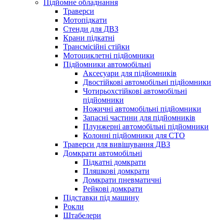
Підйомне обладнання
Траверси
Мотопідкати
Стенди для ДВЗ
Крани підкатні
Трансмісійні стійки
Мотоциклетні підйомники
Підйомники автомобільні
Аксесуари для підйомників
Двостійкові автомобільні підйомники
Чотирьохстійкові автомобільні
підйомники
Ножичні автомобільні підйомники
Запасні частини для підйомників
Плунжерні автомобільні підйомники
Колонні підйомники для СТО
Траверси для вивішування ДВЗ
Домкрати автомобільні
Підкатні домкрати
Пляшкові домкрати
Домкрати пневматичні
Рейкові домкрати
Підставки під машину
Рокли
Штабелери