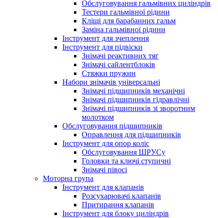
Обслуговування гальмівних циліндрів
Тестери гальмівної рідини
Кліщі для барабанних гальм
Заміна гальмівної рідини
Інструмент для зчеплення
Інструмент для підвіски
Знімачі реактивних тяг
Знімачі сайлентблоків
Стяжки пружин
Набори знімачів універсальні
Знімачі підшипників механічні
Знімачі підшипників гідравлічні
Знімачі підшипників зі зворотним
молотком
Обслуговування підшипників
Оправлення для підшипників
Інструмент для опор коліс
Обслуговування ШРУСу
Головки та ключі ступичні
Знімачі півосі
Моторна група
Інструмент для клапанів
Розсухарювачі клапанів
Притирання клапанів
Інструмент для блоку циліндрів