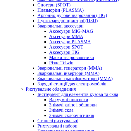
Спотери (SPOT)
Плазморізи (PLASMA)
Аргонно-дугове зварювання (TIG)
Пуско-зарядні пристрої (ПЗП)
Зварювальні аксесуари
Аксесуари MIG-MAG
Аксесуари MMA
Аксесуари PLASMA
Аксесуари SPOT
Аксесуари TIG
Маски зварювальника
Різне Telwin
Зварювальні генератори (MMA)
Зварювальні інвертори (MMA)
Зварювальні трансформатори (MMA)
Зарядні станції для електромобілів
Рихтувальне обладнання
Інструмент для елементів кузова та скла
Вакуумні присоски
Знімачі кліпс і обшивки
Знімачі скла
Знімачі склоочисників
Стапелі рихтувальні
Рихтувальні набори