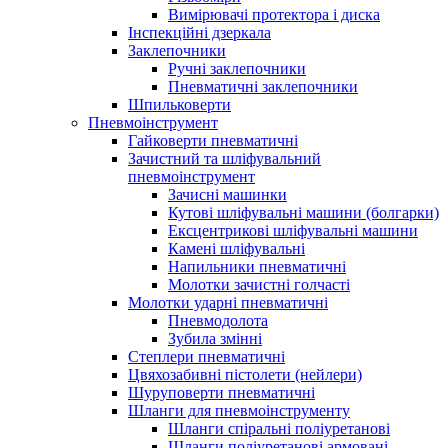
Вимірювачі протектора і диска
Інспекційні дзеркала
Заклепочники
Ручні заклепочники
Пневматичні заклепочники
Шпильковерти
Пневмоінструмент
Гайковерти пневматичні
Зачистний та шліфувальний
пневмоінструмент
Зачисні машинки
Кутові шліфувальні машини (болгарки)
Ексцентрикові шліфувальні машини
Камені шліфувальні
Напильники пневматичні
Молотки зачистні голчасті
Молотки ударні пневматичні
Пневмодолота
Зубила змінні
Степлери пневматичні
Цвяхозабивні пістолети (нейлери)
Шуруповерти пневматичні
Шланги для пневмоінструменту
Шланги спіральні поліуретанові
Шланги поліуретанові армовані