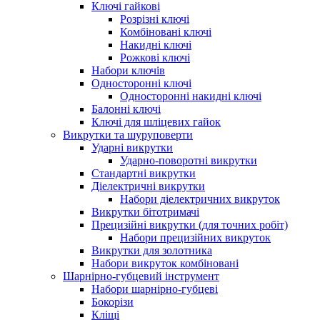
Ключі гайкові
Розрізні ключі
Комбіновані ключі
Накидні ключі
Рожкові ключі
Набори ключів
Односторонні ключі
Односторонні накидні ключі
Балонні ключі
Ключі для шліцевих гайок
Викрутки та шуруповерти
Ударні викрутки
Ударно-поворотні викрутки
Стандартні викрутки
Діелектричні викрутки
Набори діелектричних викруток
Викрутки бітотримачі
Прецизійні викрутки (для точних робіт)
Набори прецизійних викруток
Викрутки для золотника
Набори викруток комбіновані
Шарнірно-губцевий інструмент
Набори шарнірно-губцеві
Бокорізи
Кліщі