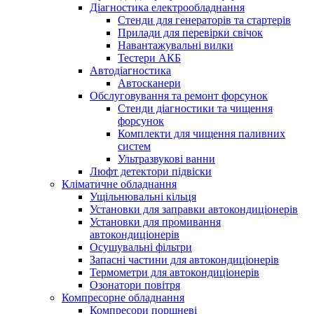
Діагностика електрообладнання
Стенди для генераторів та стартерів
Прилади для перевірки свічок
Навантажувальні вилки
Тестери АКБ
Автодіагностика
Автосканери
Обслуговування та ремонт форсунок
Стенди діагностики та чищення
форсунок
Комплекти для чищення паливних
систем
Ультразвукові ванни
Люфт детектори підвіски
Кліматичне обладнання
Ущільнювальні кільця
Установки для заправки автокондиціонерів
Установки для промивання
автокондиціонерів
Осушувальні фільтри
Запасні частини для автокондиціонерів
Термометри для автокондиціонерів
Озонатори повітря
Компресорне обладнання
Компресори поршневі