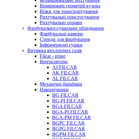
Беззварювальне рихтування
Вимірювачі геометрії кузова
Візки для транспортування
Рихтувальні пристосування
Рихтувальні оправи
Фарбувально-сушильне обладнання
Фарбувальні камери
Стенди для фарбування
Інфрачервоні сушки
Витяжка вихлопних газів
Filcar - різне
Вентилятори
AJ FILCAR
AK FILCAR
AL FILCAR
Механічні барабани
Наконечники
BG FILCAR
BG-PI FILCAR
BGA FILCAR
BGA-PI FILCAR
BGA-PM FILCAR
BGPC FILCAR
BGPG FILCAR
BGPM FILCAR