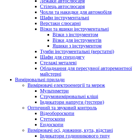
Лежаки автослюсаря
Стілець автослюсаря
Чохли та накидки для автомобіля
Шафи інструментальні
Верстаки слюсарні
Візки та ящики інструментальні
Візки з інструментом
Візки для інструментів
Ящики з інструментом
Тумби інструментальні (верстатні)
Шафи для спецодягу
Стелажі металеві
Обладнання для пересувної авторемонтної
майстерні
Вимірювальні прилади
Вимірювачі електроенергії та мереж
Мультиметри
Струмовимірювальні кліщі
Індикатори напруги (тестери)
Оптичний та звуковий контроль
Відеобороскопи
Стетоскопи
Ендоскопи
Вимірювачі осі, довжини, кута, відстані
Індикатори годинникового типу