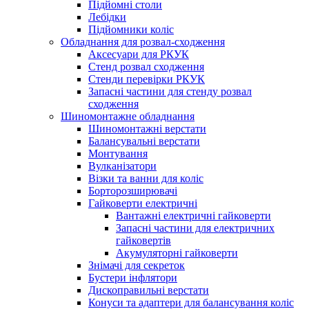
Підйомні столи
Лебідки
Підйомники коліс
Обладнання для розвал-сходження
Аксесуари для РКУК
Стенд розвал сходження
Стенди перевірки РКУК
Запасні частини для стенду розвал
сходження
Шиномонтажне обладнання
Шиномонтажні верстати
Балансувальні верстати
Монтування
Вулканізатори
Візки та ванни для коліс
Борторозширювачі
Гайковерти електричні
Вантажні електричні гайковерти
Запасні частини для електричних
гайковертів
Акумуляторні гайковерти
Знімачі для секреток
Бустери інфлятори
Дископравильні верстати
Конуси та адаптери для балансування коліс