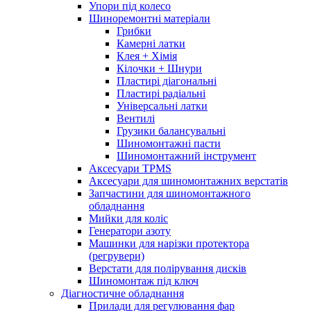
Упори під колесо
Шиноремонтні матеріали
Грибки
Камерні латки
Клея + Хімія
Кілочки + Шнури
Пластирі діагональні
Пластирі радіальні
Універсальні латки
Вентилі
Грузики балансувальні
Шиномонтажні пасти
Шиномонтажний інструмент
Аксесуари TPMS
Аксесуари для шиномонтажних верстатів
Запчастини для шиномонтажного
обладнання
Мийки для коліс
Генератори азоту
Машинки для нарізки протектора
(регрувери)
Верстати для полірування дисків
Шиномонтаж під ключ
Діагностичне обладнання
Прилади для регулювання фар