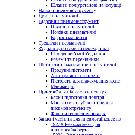
Шланги поліуретанові на котушці
Набори пневмоінструменту
Дрилі пневматичні
Відрізний пневмоінструмент
Ножиці пневматичні
Ножівки пневматичні
Відрізні машинки
Трещітки пневматичні
З'єднання, роз'єми та перехідники
Швидкороз'ємні з'єднання
Роз'єми та перехідники
Пістолети та манометри пневматичні
Продувні пістолети
Антигравійні пістолети
Пістолети для підкачування коліс
Манометри
Пристрої для підготовки повітря
Блоки підготовки повітря
Маслянки та лубрикатори для
пневмоінструменту
Фільтри очищення повітря
Запасні частини для пневмогайковертів
1927A Ремкомплект для
пневмогайковерта