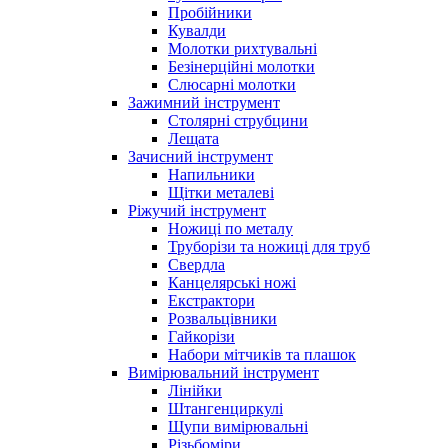
Пробійники
Кувалди
Молотки рихтувальні
Безінерційні молотки
Слюсарні молотки
Зажимний інструмент
Столярні струбцини
Лещата
Зачисний інструмент
Напильники
Щітки металеві
Ріжучий інструмент
Ножиці по металу
Труборізи та ножиці для труб
Свердла
Канцелярські ножі
Екстрактори
Розвальцівники
Гайкорізи
Набори мітчиків та плашок
Вимірювальний інструмент
Лінійки
Штангенциркулі
Щупи вимірювальні
Різьбоміри