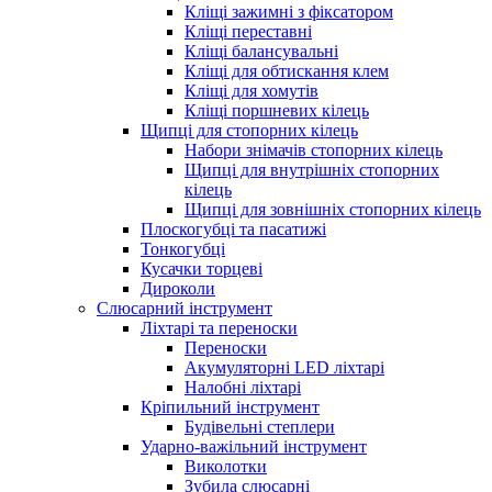
Кліщі зажимні з фіксатором
Кліщі переставні
Кліщі балансувальні
Кліщі для обтискання клем
Кліщі для хомутів
Кліщі поршневих кілець
Щипці для стопорних кілець
Набори знімачів стопорних кілець
Щипці для внутрішніх стопорних
кілець
Щипці для зовнішніх стопорних кілець
Плоскогубці та пасатижі
Тонкогубці
Кусачки торцеві
Дироколи
Слюсарний інструмент
Ліхтарі та переноски
Переноски
Акумуляторні LED ліхтарі
Налобні ліхтарі
Кріпильний інструмент
Будівельні степлери
Ударно-важільний інструмент
Виколотки
Зубила слюсарні