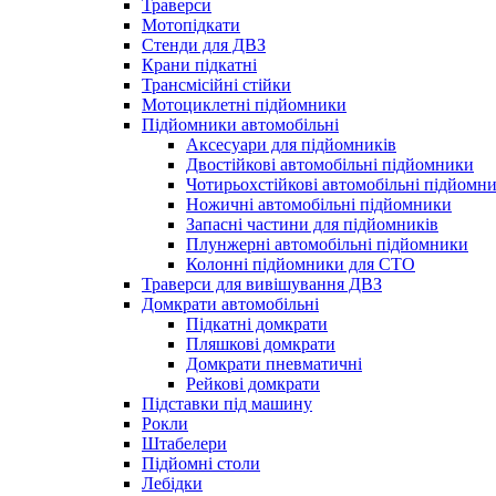
Траверси
Мотопідкати
Стенди для ДВЗ
Крани підкатні
Трансмісійні стійки
Мотоциклетні підйомники
Підйомники автомобільні
Аксесуари для підйомників
Двостійкові автомобільні підйомники
Чотирьохстійкові автомобільні підйомн
Ножичні автомобільні підйомники
Запасні частини для підйомників
Плунжерні автомобільні підйомники
Колонні підйомники для СТО
Траверси для вивішування ДВЗ
Домкрати автомобільні
Підкатні домкрати
Пляшкові домкрати
Домкрати пневматичні
Рейкові домкрати
Підставки під машину
Рокли
Штабелери
Підйомні столи
Лебідки