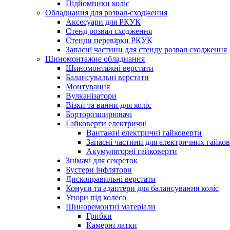
Підйомники коліс
Обладнання для розвал-сходження
Аксесуари для РКУК
Стенд розвал сходження
Стенди перевірки РКУК
Запасні частини для стенду розвал сходження
Шиномонтажне обладнання
Шиномонтажні верстати
Балансувальні верстати
Монтування
Вулканізатори
Візки та ванни для коліс
Борторозширювачі
Гайковерти електричні
Вантажні електричні гайковерти
Запасні частини для електричних гайков
Акумуляторні гайковерти
Знімачі для секреток
Бустери інфлятори
Дископравильні верстати
Конуси та адаптери для балансування коліс
Упори під колесо
Шиноремонтні матеріали
Грибки
Камерні латки