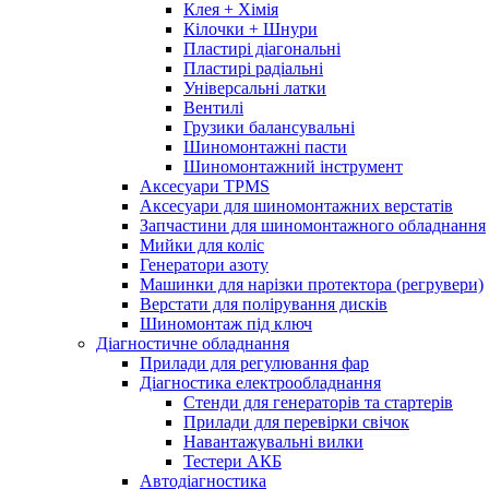
Клея + Хімія
Кілочки + Шнури
Пластирі діагональні
Пластирі радіальні
Універсальні латки
Вентилі
Грузики балансувальні
Шиномонтажні пасти
Шиномонтажний інструмент
Аксесуари TPMS
Аксесуари для шиномонтажних верстатів
Запчастини для шиномонтажного обладнання
Мийки для коліс
Генератори азоту
Машинки для нарізки протектора (регрувери)
Верстати для полірування дисків
Шиномонтаж під ключ
Діагностичне обладнання
Прилади для регулювання фар
Діагностика електрообладнання
Стенди для генераторів та стартерів
Прилади для перевірки свічок
Навантажувальні вилки
Тестери АКБ
Автодіагностика