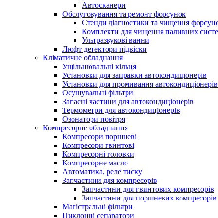
Автосканери
Обслуговування та ремонт форсунок
Стенди діагностики та чищення форсун
Комплекти для чищення паливних сист
Ультразвукові ванни
Люфт детектори підвіски
Кліматичне обладнання
Ущільнювальні кільця
Установки для заправки автокондиціонерів
Установки для промивання автокондиціонерів
Осушувальні фільтри
Запасні частини для автокондиціонерів
Термометри для автокондиціонерів
Озонатори повітря
Компресорне обладнання
Компресори поршневі
Компресори гвинтові
Компресорні головки
Компресорне масло
Автоматика, реле тиску
Запчастини для компресорів
Запчастини для гвинтових компресорів
Запчастини для поршневих компресорів
Магістральні фільтри
Циклонні сепаратори