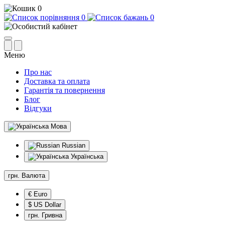
0
0
0
Меню
Про нас
Доставка та оплата
Гарантія та повернення
Блог
Відгуки
Мова
Russian
Українська
грн.
Валюта
€ Euro
$ US Dollar
грн. Гривна