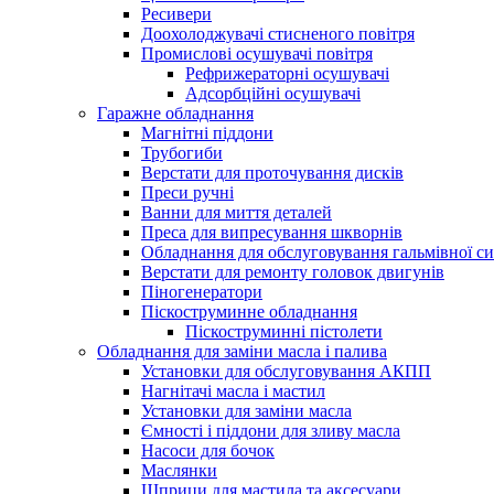
Ресивери
Доохолоджувачі стисненого повітря
Промислові осушувачі повітря
Рефрижераторні осушувачі
Адсорбційні осушувачі
Гаражне обладнання
Магнітні піддони
Трубогиби
Верстати для проточування дисків
Преси ручні
Ванни для миття деталей
Преса для випресування шкворнів
Обладнання для обслуговування гальмівної с
Верстати для ремонту головок двигунів
Піногенератори
Піскоструминне обладнання
Піскоструминні пістолети
Обладнання для заміни масла і палива
Установки для обслуговування АКПП
Нагнітачі масла і мастил
Установки для заміни масла
Ємності і піддони для зливу масла
Насоси для бочок
Маслянки
Шприци для мастила та аксесуари