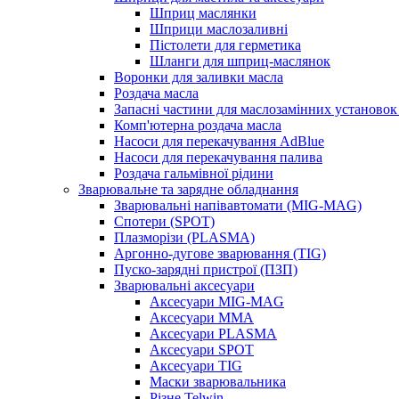
Шприц маслянки
Шприци маслозаливні
Пістолети для герметика
Шланги для шприц-маслянок
Воронки для заливки масла
Роздача масла
Запасні частини для маслозамінних установок 
Комп'ютерна роздача масла
Насоси для перекачування AdBlue
Насоси для перекачування палива
Роздача гальмівної рідини
Зварювальне та зарядне обладнання
Зварювальні напівавтомати (MIG-MAG)
Спотери (SPOT)
Плазморізи (PLASMA)
Аргонно-дугове зварювання (TIG)
Пуско-зарядні пристрої (ПЗП)
Зварювальні аксесуари
Аксесуари MIG-MAG
Аксесуари MMA
Аксесуари PLASMA
Аксесуари SPOT
Аксесуари TIG
Маски зварювальника
Різне Telwin