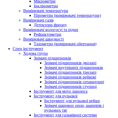
Мікрометри
Інклінометри
Вимірювачі температури
Пірометри (вимірювачі температури)
Вимірювачі газів
Детектори фреону
Вимірювачі вологості та рідин
Рефрактометри
Вимірювачі швидкості
Тахометри (вимірювачі обертання)
Спец інструмент
Ходова група
Знімачі підшипників
Знімачі підшипників дволапі
Знімачі внутрішніх підшипників
Знімачі підшипників трилапі
Знімачі підшипників рейкові
Знімачі підшипників сепараторні
Знімачі підшипників ступиці
Інструмент для мото ланцюга
Інструмент для рульової
Інструмент для рульової рейки
Знімачі шарових опор, шарнірів і
рульових тяг
Інструмент для гальмівної системи