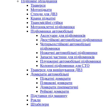
Підйомне обладнання
Траверси
Мотопідкати
Стенди для ДВЗ
Крани підкатні
Трансмісійні стійки
Мотоциклетні підйомники
Підйомники автомобільні
Аксесуари для підйомників
Двостійкові автомобільні підйомники
Чотирьохстійкові автомобільні
підйомники
Ножичні автомобільні підйомники
Запасні частини для підйомників
Плунжерні автомобільні підйомники
Колонні підйомники для СТО
Траверси для вивішування ДВЗ
Домкрати автомобільні
Підкатні домкрати
Пляшкові домкрати
Домкрати пневматичні
Рейкові домкрати
Підставки під машину
Рокли
Штабелери