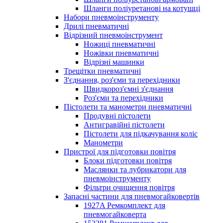
Шланги поліуретанові на котушці
Набори пневмоінструменту
Дрилі пневматичні
Відрізний пневмоінструмент
Ножиці пневматичні
Ножівки пневматичні
Відрізні машинки
Трещітки пневматичні
З'єднання, роз'єми та перехідники
Швидкороз'ємні з'єднання
Роз'єми та перехідники
Пістолети та манометри пневматичні
Продувні пістолети
Антигравійні пістолети
Пістолети для підкачування коліс
Манометри
Пристрої для підготовки повітря
Блоки підготовки повітря
Маслянки та лубрикатори для
пневмоінструменту
Фільтри очищення повітря
Запасні частини для пневмогайковертів
1927A Ремкомплект для
пневмогайковерта