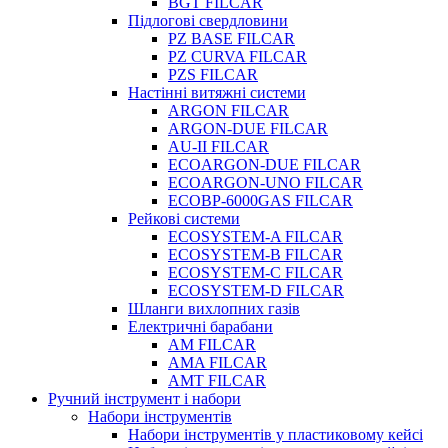
BGT FILCAR
Підлогові свердловини
PZ BASE FILCAR
PZ CURVA FILCAR
PZS FILCAR
Настінні витяжні системи
ARGON FILCAR
ARGON-DUE FILCAR
AU-II FILCAR
ECOARGON-DUE FILCAR
ECOARGON-UNO FILCAR
ECOBP-6000GAS FILCAR
Рейкові системи
ECOSYSTEM-A FILCAR
ECOSYSTEM-B FILCAR
ECOSYSTEM-C FILCAR
ECOSYSTEM-D FILCAR
Шланги вихлопних газів
Електричні барабани
AM FILCAR
AMA FILCAR
AMT FILCAR
Ручний інструмент і набори
Набори інструментів
Набори інструментів у пластиковому кейсі