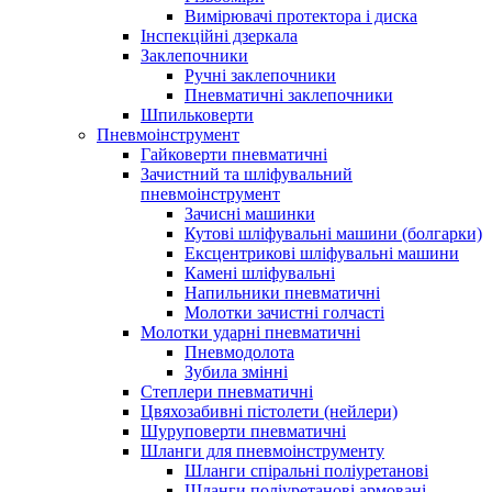
Вимірювачі протектора і диска
Інспекційні дзеркала
Заклепочники
Ручні заклепочники
Пневматичні заклепочники
Шпильковерти
Пневмоінструмент
Гайковерти пневматичні
Зачистний та шліфувальний
пневмоінструмент
Зачисні машинки
Кутові шліфувальні машини (болгарки)
Ексцентрикові шліфувальні машини
Камені шліфувальні
Напильники пневматичні
Молотки зачистні голчасті
Молотки ударні пневматичні
Пневмодолота
Зубила змінні
Степлери пневматичні
Цвяхозабивні пістолети (нейлери)
Шуруповерти пневматичні
Шланги для пневмоінструменту
Шланги спіральні поліуретанові
Шланги поліуретанові армовані