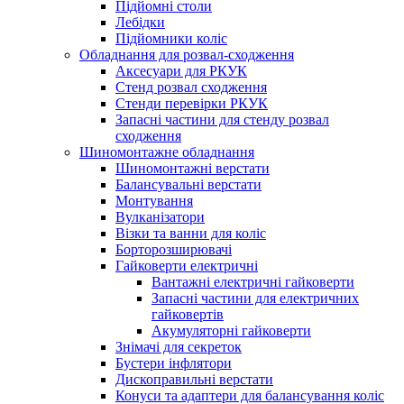
Підйомні столи
Лебідки
Підйомники коліс
Обладнання для розвал-сходження
Аксесуари для РКУК
Стенд розвал сходження
Стенди перевірки РКУК
Запасні частини для стенду розвал
сходження
Шиномонтажне обладнання
Шиномонтажні верстати
Балансувальні верстати
Монтування
Вулканізатори
Візки та ванни для коліс
Борторозширювачі
Гайковерти електричні
Вантажні електричні гайковерти
Запасні частини для електричних
гайковертів
Акумуляторні гайковерти
Знімачі для секреток
Бустери інфлятори
Дископравильні верстати
Конуси та адаптери для балансування коліс