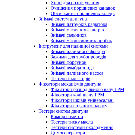
Хони для розточування
Очищення поршневих канавок
Обтискання поршневих кілець
Знімачі систем двигуна
Знімачі патрубків радіатора
Знімачі масляних фільтрів
Знімачі сальників
Знімачі маслосливних пробок
Інструмент для паливної системи
Знімачі паливного фільтра
Зажими для трубопроводів
Знімачі форсунок
Знімачі лямбда зонда
Знімачі паливного насоса
Тестери інжекторів
Фіксатори механізмів двигуна
Фіксатори розподільного валу ГРМ
Фіксатори колінвалу ГРМ
Фіксатори шківів універсальні
Фіксатори водяного насосу
Тестери систем двигуна
Компресометри
Тестери тиску масла
Тестери системи охолодження
Димогенератори