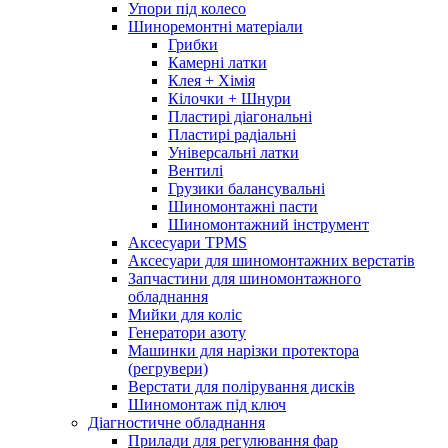
Упори під колесо
Шиноремонтні матеріали
Грибки
Камерні латки
Клея + Хімія
Кілочки + Шнури
Пластирі діагональні
Пластирі радіальні
Універсальні латки
Вентилі
Грузики балансувальні
Шиномонтажні пасти
Шиномонтажний інструмент
Аксесуари TPMS
Аксесуари для шиномонтажних верстатів
Запчастини для шиномонтажного
обладнання
Мийки для коліс
Генератори азоту
Машинки для нарізки протектора
(регрувери)
Верстати для полірування дисків
Шиномонтаж під ключ
Діагностичне обладнання
Прилади для регулювання фар