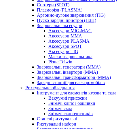
Спотери (SPOT)
Плазморізи (PLASMA)
Аргонно-дугове зварювання (TIG)
Пуско-зарядні пристрої (ПЗП)
Зварювальні аксесуари
Аксесуари MIG-MAG
Аксесуари MMA
Аксесуари PLASMA
Аксесуари SPOT
Аксесуари TIG
Маски зварювальника
Різне Telwin
Зварювальні генератори (MMA)
Зварювальні інвертори (MMA)
Зварювальні трансформатори (MMA)
Зарядні станції для електромобілів
Рихтувальне обладнання
Інструмент для елементів кузова та скла
Вакуумні присоски
Знімачі кліпс і обшивки
Знімачі скла
Знімачі склоочисників
Стапелі рихтувальні
Рихтувальні набори