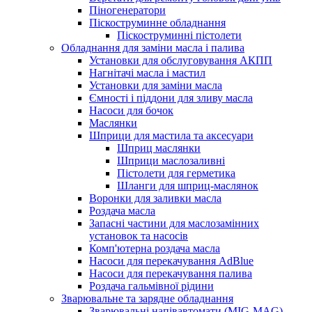
Піногенератори
Піскоструминне обладнання
Піскоструминні пістолети
Обладнання для заміни масла і палива
Установки для обслуговування АКПП
Нагнітачі масла і мастил
Установки для заміни масла
Ємності і піддони для зливу масла
Насоси для бочок
Маслянки
Шприци для мастила та аксесуари
Шприц маслянки
Шприци маслозаливні
Пістолети для герметика
Шланги для шприц-маслянок
Воронки для заливки масла
Роздача масла
Запасні частини для маслозамінних
установок та насосів
Комп'ютерна роздача масла
Насоси для перекачування AdBlue
Насоси для перекачування палива
Роздача гальмівної рідини
Зварювальне та зарядне обладнання
Зварювальні напівавтомати (MIG-MAG)