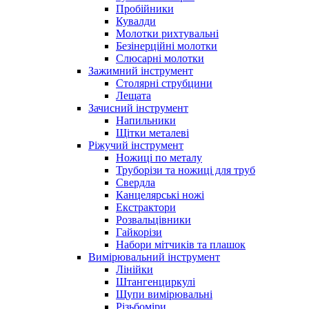
Пробійники
Кувалди
Молотки рихтувальні
Безінерційні молотки
Слюсарні молотки
Зажимний інструмент
Столярні струбцини
Лещата
Зачисний інструмент
Напильники
Щітки металеві
Ріжучий інструмент
Ножиці по металу
Труборізи та ножиці для труб
Свердла
Канцелярські ножі
Екстрактори
Розвальцівники
Гайкорізи
Набори мітчиків та плашок
Вимірювальний інструмент
Лінійки
Штангенциркулі
Щупи вимірювальні
Різьбоміри