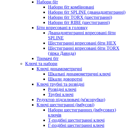
Набори біт
Набори біт комбіновані
Набори біт SPLINE (дванадцятигранні)
Набори біт TORX (шестигранні)
Набори біт RIBE (шестигранні)
Біти впресовані в головку
Дванадцятигранні впресовані біти
SPLINE
Шестигранні впресовані біти HEX
Шестигранні впресовані біти TORX
(зірка Давида)
Тримачі біт
Ключі та набори
Ключі динамометричні
Шкальні динамометричні ключі
Шкали доворотні
Ключі трубні та розвідні
Розвідні ключі
Трубні ключі
Редуктор підсилювачі (м'ясорубки)
Ключі шестигранні (імбусові)
Набори шестигранних (імбусових)
ключів
Т-подібні шестигранні ключі
Г-подібні шестигранні ключі