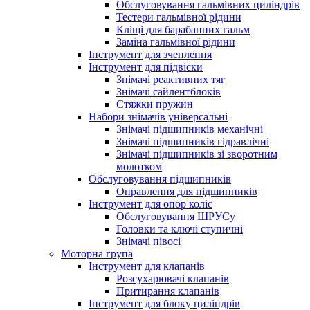
Обслуговування гальмівних циліндрів
Тестери гальмівної рідини
Кліщі для барабанних гальм
Заміна гальмівної рідини
Інструмент для зчеплення
Інструмент для підвіски
Знімачі реактивних тяг
Знімачі сайлентблоків
Стяжки пружин
Набори знімачів універсальні
Знімачі підшипників механічні
Знімачі підшипників гідравлічні
Знімачі підшипників зі зворотним
молотком
Обслуговування підшипників
Оправлення для підшипників
Інструмент для опор коліс
Обслуговування ШРУСу
Головки та ключі ступичні
Знімачі півосі
Моторна група
Інструмент для клапанів
Розсухарювачі клапанів
Притирання клапанів
Інструмент для блоку циліндрів