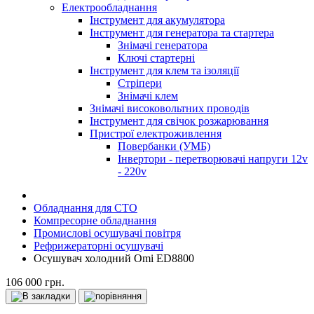
Електрообладнання
Інструмент для акумулятора
Інструмент для генератора та стартера
Знімачі генератора
Ключі стартерні
Інструмент для клем та ізоляції
Стріпери
Знімачі клем
Знімачі високовольтних проводів
Інструмент для свічок розжарювання
Пристрої електроживлення
Повербанки (УМБ)
Інвертори - перетворювачі напруги 12v
- 220v
Обладнання для СТО
Компресорне обладнання
Промислові осушувачі повітря
Рефрижераторні осушувачі
Осушувач холодний Omi ED8800
106 000 грн.