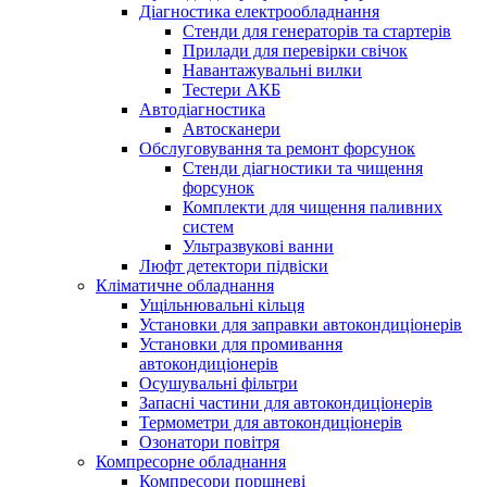
Діагностика електрообладнання
Стенди для генераторів та стартерів
Прилади для перевірки свічок
Навантажувальні вилки
Тестери АКБ
Автодіагностика
Автосканери
Обслуговування та ремонт форсунок
Стенди діагностики та чищення
форсунок
Комплекти для чищення паливних
систем
Ультразвукові ванни
Люфт детектори підвіски
Кліматичне обладнання
Ущільнювальні кільця
Установки для заправки автокондиціонерів
Установки для промивання
автокондиціонерів
Осушувальні фільтри
Запасні частини для автокондиціонерів
Термометри для автокондиціонерів
Озонатори повітря
Компресорне обладнання
Компресори поршневі