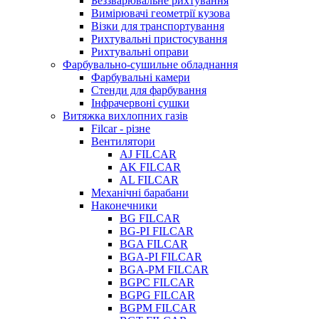
Беззварювальне рихтування
Вимірювачі геометрії кузова
Візки для транспортування
Рихтувальні пристосування
Рихтувальні оправи
Фарбувально-сушильне обладнання
Фарбувальні камери
Стенди для фарбування
Інфрачервоні сушки
Витяжка вихлопних газів
Filcar - різне
Вентилятори
AJ FILCAR
AK FILCAR
AL FILCAR
Механічні барабани
Наконечники
BG FILCAR
BG-PI FILCAR
BGA FILCAR
BGA-PI FILCAR
BGA-PM FILCAR
BGPC FILCAR
BGPG FILCAR
BGPM FILCAR