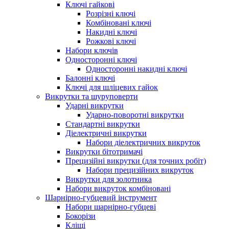
Ключі гайкові
Розрізні ключі
Комбіновані ключі
Накидні ключі
Рожкові ключі
Набори ключів
Односторонні ключі
Односторонні накидні ключі
Балонні ключі
Ключі для шліцевих гайок
Викрутки та шуруповерти
Ударні викрутки
Ударно-поворотні викрутки
Стандартні викрутки
Діелектричні викрутки
Набори діелектричних викруток
Викрутки бітотримачі
Прецизійні викрутки (для точних робіт)
Набори прецизійних викруток
Викрутки для золотника
Набори викруток комбіновані
Шарнірно-губцевий інструмент
Набори шарнірно-губцеві
Бокорізи
Кліщі