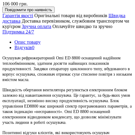
106 000 грн.
Повідомити про наявність
Гарантія якості
Оригінальні товари від виробників
Швидка
доставка
Доставка перевізником, службовим транспортом чи
кур'єром
Зручна оплата
Оплачуйте швидко та зручно
Підтримка 24/7
Опис товару
Відгуків
0
Осушувач рефрижераторний Omi ED 8800 оснащений надійним
теплообмінником, здатним досягти найвищих показників
продуктивності. Завдяки сепаратору циклонного типу, вбудованого в
корпус осушувача, споживач отримає сухе стиснене повітря з низьким
вмістом масла.
Швидкість обертання вентилятора регулюється електронним блоком
залежно від навантаження осушувача. Це гарантує, за будь-яких умов
експлуатації, незмінно високу продуктивність осушувача. Блок
управління ED8800 має широкий спектр програмованих параметрів, а
також індикацію «несправності». Omi ED 8800 оснащений
електронним відводником конденсату, що дозволяє мінімізувати
участь людини в роботі осушувача.
Позитивні відгуки клієнтів, які використовують осушувач