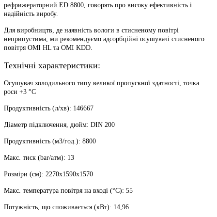
рефрижераторний ED 8800, говорять про високу ефективність і
надійність виробу.
Для виробництв, де наявність вологи в стисненому повітрі
неприпустима, ми рекомендуємо адсорбційні осушувачі стисненого
повітря OMI HL та OMI KDD.
Технічні характеристики:
Осушувач холодильного типу великої пропускної здатності, точка
роси +3 °С
Продуктивність (л/хв): 146667
Діаметр підключення, дюйм: DIN 200
Продуктивність (м3/год.): 8800
Макс. тиск (bar/атм): 13
Розміри (см): 2270x1590x1570
Макс. температура повітря на вході (°C): 55
Потужність, що споживається (кВт): 14,96