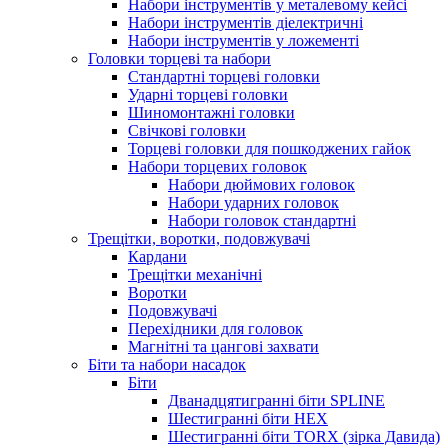
Набори інструментів у металевому кейсі
Набори інструментів діелектричні
Набори інструментів у ложементі
Головки торцеві та набори
Стандартні торцеві головки
Ударні торцеві головки
Шиномонтажні головки
Свічкові головки
Торцеві головки для пошкоджених гайок
Набори торцевих головок
Набори дюймових головок
Набори ударних головок
Набори головок стандартні
Трещітки, воротки, подовжувачі
Кардани
Трещітки механічні
Воротки
Подовжувачі
Перехідники для головок
Магнітні та цангові захвати
Біти та набори насадок
Біти
Дванадцятигранні біти SPLINE
Шестигранні біти HEX
Шестигранні біти TORX (зірка Давида)