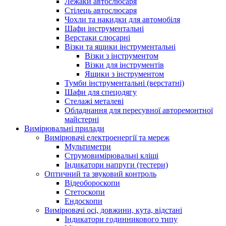
Лежаки автослюсаря
Стілець автослюсаря
Чохли та накидки для автомобіля
Шафи інструментальні
Верстаки слюсарні
Візки та ящики інструментальні
Візки з інструментом
Візки для інструментів
Ящики з інструментом
Тумби інструментальні (верстатні)
Шафи для спецодягу
Стелажі металеві
Обладнання для пересувної авторемонтної
майстерні
Вимірювальні прилади
Вимірювачі електроенергії та мереж
Мультиметри
Струмовимірювальні кліщі
Індикатори напруги (тестери)
Оптичний та звуковий контроль
Відеобороскопи
Стетоскопи
Ендоскопи
Вимірювачі осі, довжини, кута, відстані
Індикатори годинникового типу