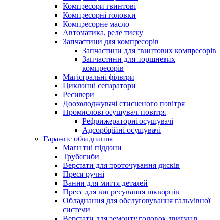
Компресори гвинтові
Компресорні головки
Компресорне масло
Автоматика, реле тиску
Запчастини для компресорів
Запчастини для гвинтових компресорів
Запчастини для поршневих
компресорів
Магістральні фільтри
Циклонні сепаратори
Ресивери
Доохолоджувачі стисненого повітря
Промислові осушувачі повітря
Рефрижераторні осушувачі
Адсорбційні осушувачі
Гаражне обладнання
Магнітні піддони
Трубогиби
Верстати для проточування дисків
Преси ручні
Ванни для миття деталей
Преса для випресування шкворнів
Обладнання для обслуговування гальмівної
системи
Верстати для ремонту головок двигунів