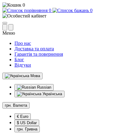
0
0
0
Меню
Про нас
Доставка та оплата
Гарантія та повернення
Блог
Відгуки
Мова
Russian
Українська
грн.
Валюта
€ Euro
$ US Dollar
грн. Гривна