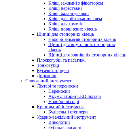
Кліщі зажимні з фіксатором
Кліщі переставні
Кліщі балансувальні
Кліщі для обтискання клем
Кліщі для хомутів
Кліщі поршневих кілець
Щипці для стопорних кілець
Набори знімачів стопорних кілець
Щипці для внутрішніх стопорних
кілець
Щипці для зовнішніх стопорних кілець
Плоскогубці та пасатижі
Тонкогубці
Кусачки торцеві
Дироколи
Слюсарний інструмент
Ліхтарі та переноски
Переноски
Акумуляторні LED ліхтарі
Налобні ліхтарі
Кріпильний інструмент
Будівельні степлери
Ударно-важільний інструмент
Виколотки
Зубила слюсарні