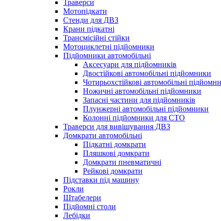
Траверси
Мотопідкати
Стенди для ДВЗ
Крани підкатні
Трансмісійні стійки
Мотоциклетні підйомники
Підйомники автомобільні
Аксесуари для підйомників
Двостійкові автомобільні підйомники
Чотирьохстійкові автомобільні підйомн
Ножичні автомобільні підйомники
Запасні частини для підйомників
Плунжерні автомобільні підйомники
Колонні підйомники для СТО
Траверси для вивішування ДВЗ
Домкрати автомобільні
Підкатні домкрати
Пляшкові домкрати
Домкрати пневматичні
Рейкові домкрати
Підставки під машину
Рокли
Штабелери
Підйомні столи
Лебідки