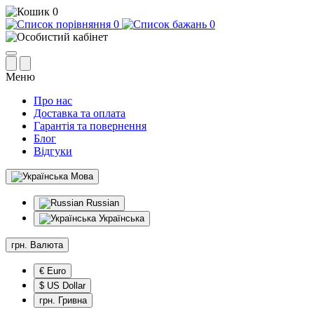
0
0
0
Меню
Про нас
Доставка та оплата
Гарантія та повернення
Блог
Відгуки
Мова
Russian
Українська
грн.
Валюта
€ Euro
$ US Dollar
грн. Гривна