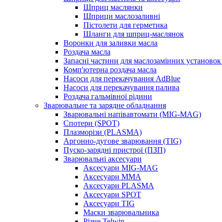
Шприц маслянки
Шприци маслозаливні
Пістолети для герметика
Шланги для шприц-маслянок
Воронки для заливки масла
Роздача масла
Запасні частини для маслозамінних установок 
Комп'ютерна роздача масла
Насоси для перекачування AdBlue
Насоси для перекачування палива
Роздача гальмівної рідини
Зварювальне та зарядне обладнання
Зварювальні напівавтомати (MIG-MAG)
Спотери (SPOT)
Плазморізи (PLASMA)
Аргонно-дугове зварювання (TIG)
Пуско-зарядні пристрої (ПЗП)
Зварювальні аксесуари
Аксесуари MIG-MAG
Аксесуари MMA
Аксесуари PLASMA
Аксесуари SPOT
Аксесуари TIG
Маски зварювальника
Різне Telwin