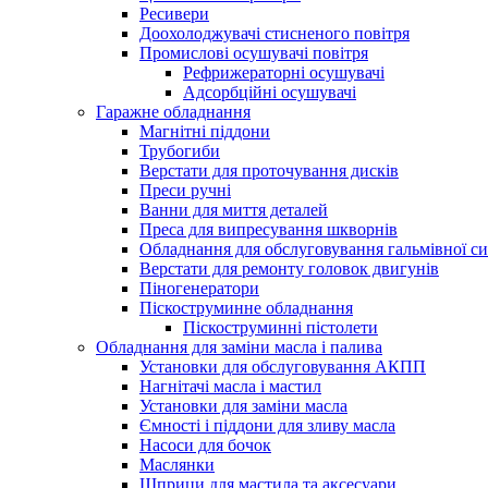
Ресивери
Доохолоджувачі стисненого повітря
Промислові осушувачі повітря
Рефрижераторні осушувачі
Адсорбційні осушувачі
Гаражне обладнання
Магнітні піддони
Трубогиби
Верстати для проточування дисків
Преси ручні
Ванни для миття деталей
Преса для випресування шкворнів
Обладнання для обслуговування гальмівної с
Верстати для ремонту головок двигунів
Піногенератори
Піскоструминне обладнання
Піскоструминні пістолети
Обладнання для заміни масла і палива
Установки для обслуговування АКПП
Нагнітачі масла і мастил
Установки для заміни масла
Ємності і піддони для зливу масла
Насоси для бочок
Маслянки
Шприци для мастила та аксесуари