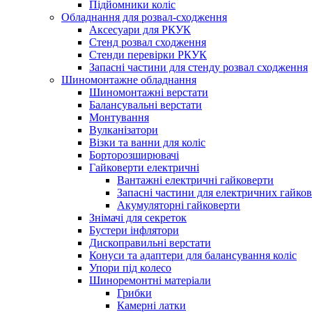
Підйомники коліс
Обладнання для розвал-сходження
Аксесуари для РКУК
Стенд розвал сходження
Стенди перевірки РКУК
Запасні частини для стенду розвал сходження
Шиномонтажне обладнання
Шиномонтажні верстати
Балансувальні верстати
Монтування
Вулканізатори
Візки та ванни для коліс
Борторозширювачі
Гайковерти електричні
Вантажні електричні гайковерти
Запасні частини для електричних гайков
Акумуляторні гайковерти
Знімачі для секреток
Бустери інфлятори
Дископравильні верстати
Конуси та адаптери для балансування коліс
Упори під колесо
Шиноремонтні матеріали
Грибки
Камерні латки