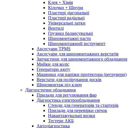
Клея + Хімія
Кілочки + Шнури
Пластирі діагональні
Пластирі радіальні
Універсальні латки
Вентилі
Грузики балансувальні
Шиномонтажні пасти
Шиномонтажний інструмент
Аксесуари TPMS
Аксесуари для шиномонтажних верстатів
Запчастини для шиномонтажного обладнання
Мийки для коліс
Генератори азоту
Машинки для нарізки протектора (регрувери)
Верстати для полірування дисків
Шиномонтаж під ключ
Діагностичне обладнання
Прилади для регулювання фар
Діагностика електрообладнання
Стенди для генераторів та стартерів
Прилади для перевірки свічок
Навантажувальні вилки
Тестери АКБ
Автодіагностика