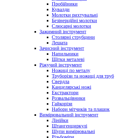
Пробійники
Кувалди
Молотки рихтувальні
Безінерційні молотки
Слюсарні молотки
Зажимний інструмент
Столярні струбцини
Лещата
Зачисний інструмент
Напильники
Щітки металеві
Ріжучий інструмент
Ножиці по металу
Труборізи та ножиці для труб
Свердла
Канцелярські ножі
Екстрактори
Розвальцівники
Гайкорізи
Набори мітчиків та плашок
Вимірювальний інструмент
Лінійки
Штангенциркулі
Щупи вимірювальні
Різьбоміри