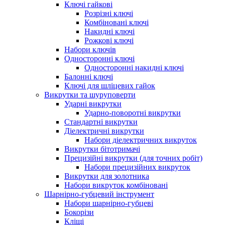
Ключі гайкові
Розрізні ключі
Комбіновані ключі
Накидні ключі
Рожкові ключі
Набори ключів
Односторонні ключі
Односторонні накидні ключі
Балонні ключі
Ключі для шліцевих гайок
Викрутки та шуруповерти
Ударні викрутки
Ударно-поворотні викрутки
Стандартні викрутки
Діелектричні викрутки
Набори діелектричних викруток
Викрутки бітотримачі
Прецизійні викрутки (для точних робіт)
Набори прецизійних викруток
Викрутки для золотника
Набори викруток комбіновані
Шарнірно-губцевий інструмент
Набори шарнірно-губцеві
Бокорізи
Кліщі