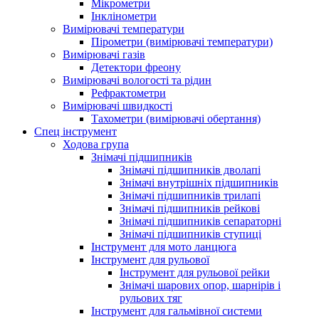
Мікрометри
Інклінометри
Вимірювачі температури
Пірометри (вимірювачі температури)
Вимірювачі газів
Детектори фреону
Вимірювачі вологості та рідин
Рефрактометри
Вимірювачі швидкості
Тахометри (вимірювачі обертання)
Спец інструмент
Ходова група
Знімачі підшипників
Знімачі підшипників дволапі
Знімачі внутрішніх підшипників
Знімачі підшипників трилапі
Знімачі підшипників рейкові
Знімачі підшипників сепараторні
Знімачі підшипників ступиці
Інструмент для мото ланцюга
Інструмент для рульової
Інструмент для рульової рейки
Знімачі шарових опор, шарнірів і
рульових тяг
Інструмент для гальмівної системи