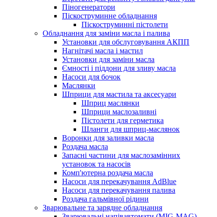
Піногенератори
Піскоструминне обладнання
Піскоструминні пістолети
Обладнання для заміни масла і палива
Установки для обслуговування АКПП
Нагнітачі масла і мастил
Установки для заміни масла
Ємності і піддони для зливу масла
Насоси для бочок
Маслянки
Шприци для мастила та аксесуари
Шприц маслянки
Шприци маслозаливні
Пістолети для герметика
Шланги для шприц-маслянок
Воронки для заливки масла
Роздача масла
Запасні частини для маслозамінних
установок та насосів
Комп'ютерна роздача масла
Насоси для перекачування AdBlue
Насоси для перекачування палива
Роздача гальмівної рідини
Зварювальне та зарядне обладнання
Зварювальні напівавтомати (MIG-MAG)