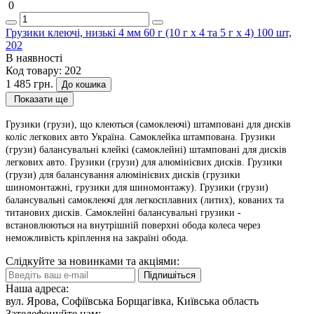
0
Грузики клеючі, низькі 4 мм 60 г (10 г х 4 та 5 г х 4) 100 шт,
202
В наявності
Код товару:
202
1 485 грн.
До кошика
Показати ще
Грузики (грузи), що клеються (самоклеючі) штамповані для дисків
коліс легкових авто Україна. Самоклейка штампована. Грузики
(грузи) балансувальні клейкі (самоклейні) штамповані для дисків
легкових авто. Грузики (грузи) для алюмінієвих дисків. Грузики
(грузи) для балансування алюмінієвих дисків (грузики
шиномонтажні, грузики для шиномонтажу). Грузики (грузи)
балансувальні самоклеючі для легкосплавних (литих), кованих та
титанових дисків. Самоклейні балансувальні грузики -
встановлюються на внутрішній поверхні обода колеса через
неможливість кріплення на закраїні обода.
Слідкуйте за новинками та акціями:
Підпишіться
Наша адреса:
вул. Ярова, Софіївська Борщагівка, Київська область
Зателефонуйте нам: