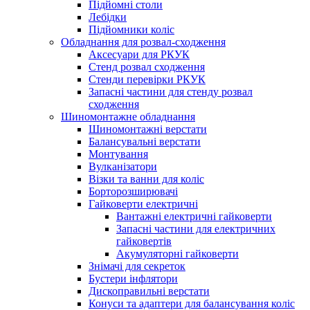
Підйомні столи
Лебідки
Підйомники коліс
Обладнання для розвал-сходження
Аксесуари для РКУК
Стенд розвал сходження
Стенди перевірки РКУК
Запасні частини для стенду розвал
сходження
Шиномонтажне обладнання
Шиномонтажні верстати
Балансувальні верстати
Монтування
Вулканізатори
Візки та ванни для коліс
Борторозширювачі
Гайковерти електричні
Вантажні електричні гайковерти
Запасні частини для електричних
гайковертів
Акумуляторні гайковерти
Знімачі для секреток
Бустери інфлятори
Дископравильні верстати
Конуси та адаптери для балансування коліс