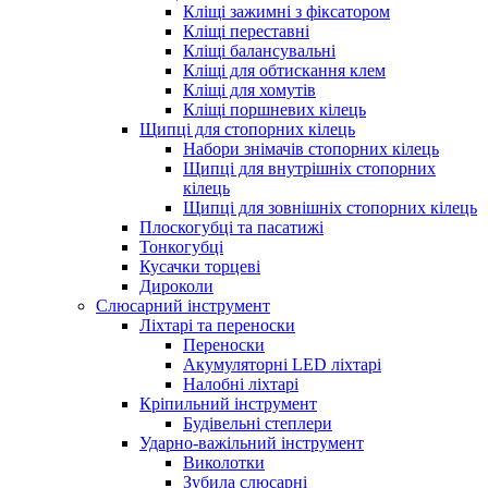
Кліщі зажимні з фіксатором
Кліщі переставні
Кліщі балансувальні
Кліщі для обтискання клем
Кліщі для хомутів
Кліщі поршневих кілець
Щипці для стопорних кілець
Набори знімачів стопорних кілець
Щипці для внутрішніх стопорних
кілець
Щипці для зовнішніх стопорних кілець
Плоскогубці та пасатижі
Тонкогубці
Кусачки торцеві
Дироколи
Слюсарний інструмент
Ліхтарі та переноски
Переноски
Акумуляторні LED ліхтарі
Налобні ліхтарі
Кріпильний інструмент
Будівельні степлери
Ударно-важільний інструмент
Виколотки
Зубила слюсарні