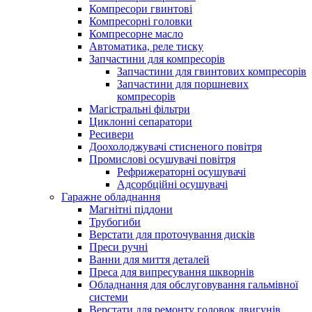
Компресори гвинтові
Компресорні головки
Компресорне масло
Автоматика, реле тиску
Запчастини для компресорів
Запчастини для гвинтових компресорів
Запчастини для поршневих
компресорів
Магістральні фільтри
Циклонні сепаратори
Ресивери
Доохолоджувачі стисненого повітря
Промислові осушувачі повітря
Рефрижераторні осушувачі
Адсорбційні осушувачі
Гаражне обладнання
Магнітні піддони
Трубогиби
Верстати для проточування дисків
Преси ручні
Ванни для миття деталей
Преса для випресування шкворнів
Обладнання для обслуговування гальмівної
системи
Верстати для ремонту головок двигунів