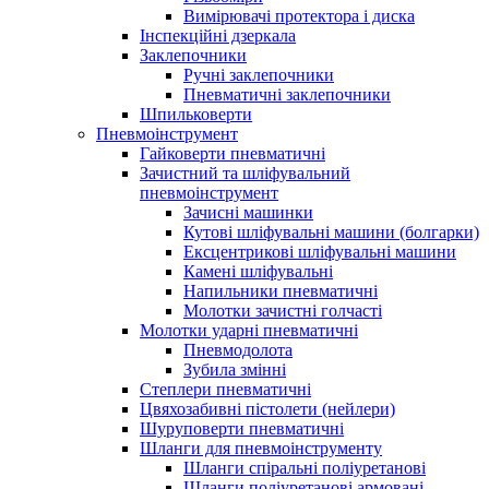
Вимірювачі протектора і диска
Інспекційні дзеркала
Заклепочники
Ручні заклепочники
Пневматичні заклепочники
Шпильковерти
Пневмоінструмент
Гайковерти пневматичні
Зачистний та шліфувальний
пневмоінструмент
Зачисні машинки
Кутові шліфувальні машини (болгарки)
Ексцентрикові шліфувальні машини
Камені шліфувальні
Напильники пневматичні
Молотки зачистні голчасті
Молотки ударні пневматичні
Пневмодолота
Зубила змінні
Степлери пневматичні
Цвяхозабивні пістолети (нейлери)
Шуруповерти пневматичні
Шланги для пневмоінструменту
Шланги спіральні поліуретанові
Шланги поліуретанові армовані