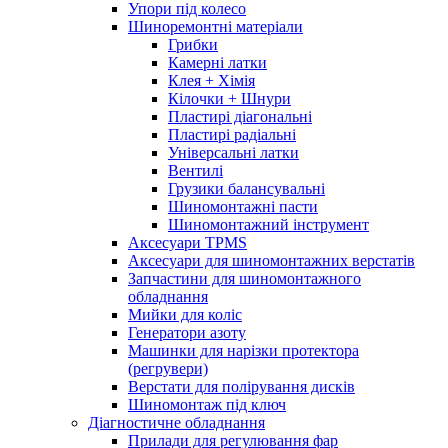
Упори під колесо
Шиноремонтні матеріали
Грибки
Камерні латки
Клея + Хімія
Кілочки + Шнури
Пластирі діагональні
Пластирі радіальні
Універсальні латки
Вентилі
Грузики балансувальні
Шиномонтажні пасти
Шиномонтажний інструмент
Аксесуари TPMS
Аксесуари для шиномонтажних верстатів
Запчастини для шиномонтажного
обладнання
Мийки для коліс
Генератори азоту
Машинки для нарізки протектора
(регрувери)
Верстати для полірування дисків
Шиномонтаж під ключ
Діагностичне обладнання
Прилади для регулювання фар