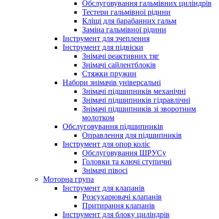
Обслуговування гальмівних циліндрів
Тестери гальмівної рідини
Кліщі для барабанних гальм
Заміна гальмівної рідини
Інструмент для зчеплення
Інструмент для підвіски
Знімачі реактивних тяг
Знімачі сайлентблоків
Стяжки пружин
Набори знімачів універсальні
Знімачі підшипників механічні
Знімачі підшипників гідравлічні
Знімачі підшипників зі зворотним
молотком
Обслуговування підшипників
Оправлення для підшипників
Інструмент для опор коліс
Обслуговування ШРУСу
Головки та ключі ступичні
Знімачі півосі
Моторна група
Інструмент для клапанів
Розсухарювачі клапанів
Притирання клапанів
Інструмент для блоку циліндрів