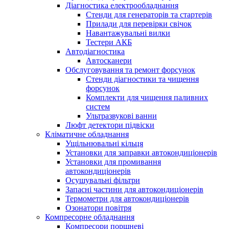
Діагностика електрообладнання
Стенди для генераторів та стартерів
Прилади для перевірки свічок
Навантажувальні вилки
Тестери АКБ
Автодіагностика
Автосканери
Обслуговування та ремонт форсунок
Стенди діагностики та чищення
форсунок
Комплекти для чищення паливних
систем
Ультразвукові ванни
Люфт детектори підвіски
Кліматичне обладнання
Ущільнювальні кільця
Установки для заправки автокондиціонерів
Установки для промивання
автокондиціонерів
Осушувальні фільтри
Запасні частини для автокондиціонерів
Термометри для автокондиціонерів
Озонатори повітря
Компресорне обладнання
Компресори поршневі