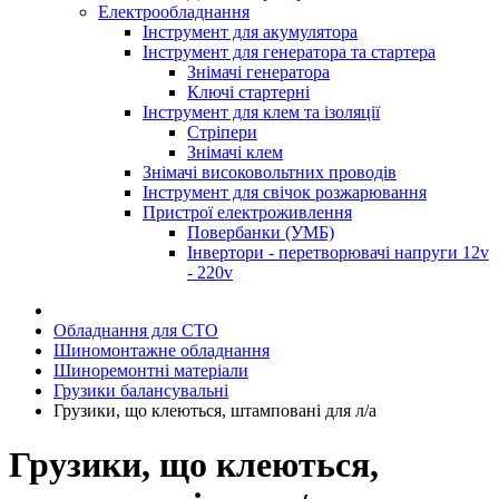
Електрообладнання
Інструмент для акумулятора
Інструмент для генератора та стартера
Знімачі генератора
Ключі стартерні
Інструмент для клем та ізоляції
Стріпери
Знімачі клем
Знімачі високовольтних проводів
Інструмент для свічок розжарювання
Пристрої електроживлення
Повербанки (УМБ)
Інвертори - перетворювачі напруги 12v
- 220v
Обладнання для СТО
Шиномонтажне обладнання
Шиноремонтні матеріали
Грузики балансувальні
Грузики, що клеються, штамповані для л/а
Грузики, що клеються,