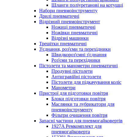
Шланги поліуретанові на котушці
Набори пневмоінструменту
Дрилі пневматичні
Відрізний пневмоінструмент
Ножиці пневматичні
Ножівки пневматичні
Відрізні машинки
Трещітки пневматичні
З'єднання, роз'єми та перехідники
Швидкороз'ємні з'єднання
Роз'єми та перехідники
Пістолети та манометри пневматичні
Продувні пістолети
Антигравійні пістолети
Пістолети для підкачування коліс
Манометри
Пристрої для підготовки повітря
Блоки підготовки повітря
Маслянки та лубрикатори для
пневмоінструменту
Фільтри очищення повітря
Запасні частини для пневмогайковертів
1927A Ремкомплект для
пневмогайковерта