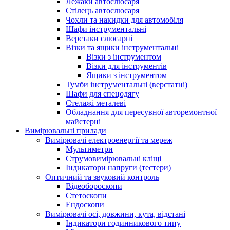
Лежаки автослюсаря
Стілець автослюсаря
Чохли та накидки для автомобіля
Шафи інструментальні
Верстаки слюсарні
Візки та ящики інструментальні
Візки з інструментом
Візки для інструментів
Ящики з інструментом
Тумби інструментальні (верстатні)
Шафи для спецодягу
Стелажі металеві
Обладнання для пересувної авторемонтної
майстерні
Вимірювальні прилади
Вимірювачі електроенергії та мереж
Мультиметри
Струмовимірювальні кліщі
Індикатори напруги (тестери)
Оптичний та звуковий контроль
Відеобороскопи
Стетоскопи
Ендоскопи
Вимірювачі осі, довжини, кута, відстані
Індикатори годинникового типу