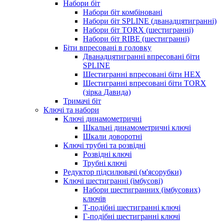
Набори біт
Набори біт комбіновані
Набори біт SPLINE (дванадцятигранні)
Набори біт TORX (шестигранні)
Набори біт RIBE (шестигранні)
Біти впресовані в головку
Дванадцятигранні впресовані біти
SPLINE
Шестигранні впресовані біти HEX
Шестигранні впресовані біти TORX
(зірка Давида)
Тримачі біт
Ключі та набори
Ключі динамометричні
Шкальні динамометричні ключі
Шкали доворотні
Ключі трубні та розвідні
Розвідні ключі
Трубні ключі
Редуктор підсилювачі (м'ясорубки)
Ключі шестигранні (імбусові)
Набори шестигранних (імбусових)
ключів
Т-подібні шестигранні ключі
Г-подібні шестигранні ключі