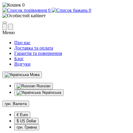
0
0
0
Меню
Про нас
Доставка та оплата
Гарантія та повернення
Блог
Відгуки
Мова
Russian
Українська
грн.
Валюта
€ Euro
$ US Dollar
грн. Гривна