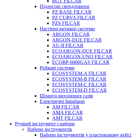
BGT FILCAR
Підлогові свердловини
PZ BASE FILCAR
PZ CURVA FILCAR
PZS FILCAR
Настінні витяжні системи
ARGON FILCAR
ARGON-DUE FILCAR
AU-II FILCAR
ECOARGON-DUE FILCAR
ECOARGON-UNO FILCAR
ECOBP-6000GAS FILCAR
Рейкові системи
ECOSYSTEM-A FILCAR
ECOSYSTEM-B FILCAR
ECOSYSTEM-C FILCAR
ECOSYSTEM-D FILCAR
Шланги вихлопних газів
Електричні барабани
AM FILCAR
AMA FILCAR
AMT FILCAR
Ручний інструмент і набори
Набори інструментів
Набори інструментів у пластиковому кейсі