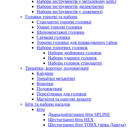
Набори інструментів у металевому кейсі
Набори інструментів діелектричні
Набори інструментів у ложементі
Головки торцеві та набори
Стандартні торцеві головки
Ударні торцеві головки
Шиномонтажні головки
Свічкові головки
Торцеві головки для пошкоджених гайок
Набори торцевих головок
Набори дюймових головок
Набори ударних головок
Набори головок стандартні
Трещітки, воротки, подовжувачі
Кардани
Трещітки механічні
Воротки
Подовжувачі
Перехідники для головок
Магнітні та цангові захвати
Біти та набори насадок
Біти
Дванадцятигранні біти SPLINE
Шестигранні біти HEX
Шестигранні біти TORX (зірка Давида)