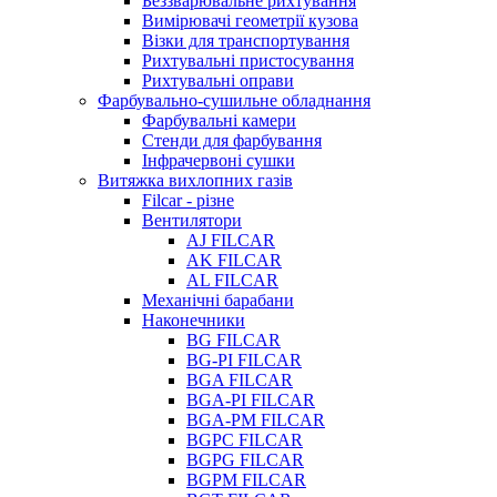
Беззварювальне рихтування
Вимірювачі геометрії кузова
Візки для транспортування
Рихтувальні пристосування
Рихтувальні оправи
Фарбувально-сушильне обладнання
Фарбувальні камери
Стенди для фарбування
Інфрачервоні сушки
Витяжка вихлопних газів
Filcar - різне
Вентилятори
AJ FILCAR
AK FILCAR
AL FILCAR
Механічні барабани
Наконечники
BG FILCAR
BG-PI FILCAR
BGA FILCAR
BGA-PI FILCAR
BGA-PM FILCAR
BGPC FILCAR
BGPG FILCAR
BGPM FILCAR