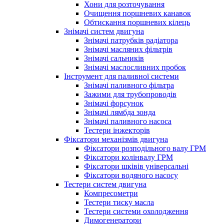
Хони для розточування
Очищення поршневих канавок
Обтискання поршневих кілець
Знімачі систем двигуна
Знімачі патрубків радіатора
Знімачі масляних фільтрів
Знімачі сальників
Знімачі маслосливних пробок
Інструмент для паливної системи
Знімачі паливного фільтра
Зажими для трубопроводів
Знімачі форсунок
Знімачі лямбда зонда
Знімачі паливного насоса
Тестери інжекторів
Фіксатори механізмів двигуна
Фіксатори розподільного валу ГРМ
Фіксатори колінвалу ГРМ
Фіксатори шківів універсальні
Фіксатори водяного насосу
Тестери систем двигуна
Компресометри
Тестери тиску масла
Тестери системи охолодження
Димогенератори