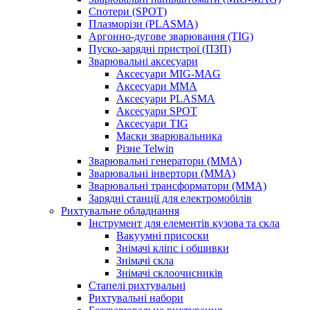
Спотери (SPOT)
Плазморізи (PLASMA)
Аргонно-дугове зварювання (TIG)
Пуско-зарядні пристрої (ПЗП)
Зварювальні аксесуари
Аксесуари MIG-MAG
Аксесуари MMA
Аксесуари PLASMA
Аксесуари SPOT
Аксесуари TIG
Маски зварювальника
Різне Telwin
Зварювальні генератори (MMA)
Зварювальні інвертори (MMA)
Зварювальні трансформатори (MMA)
Зарядні станції для електромобілів
Рихтувальне обладнання
Інструмент для елементів кузова та скла
Вакуумні присоски
Знімачі кліпс і обшивки
Знімачі скла
Знімачі склоочисників
Стапелі рихтувальні
Рихтувальні набори