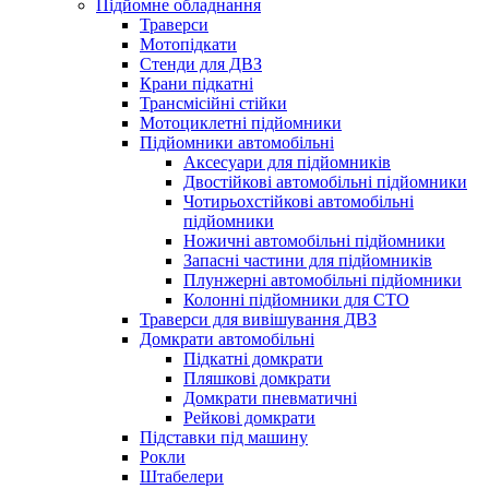
Підйомне обладнання
Траверси
Мотопідкати
Стенди для ДВЗ
Крани підкатні
Трансмісійні стійки
Мотоциклетні підйомники
Підйомники автомобільні
Аксесуари для підйомників
Двостійкові автомобільні підйомники
Чотирьохстійкові автомобільні
підйомники
Ножичні автомобільні підйомники
Запасні частини для підйомників
Плунжерні автомобільні підйомники
Колонні підйомники для СТО
Траверси для вивішування ДВЗ
Домкрати автомобільні
Підкатні домкрати
Пляшкові домкрати
Домкрати пневматичні
Рейкові домкрати
Підставки під машину
Рокли
Штабелери