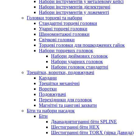
Набори інструментів у металевому кейсі
Набори інструментів діелектричні
Набори інструментів у ложементі
Головки торцеві та набори
Стандартні торцеві головки
Ударні торцеві головки
Шиномонтажні головки
Свічкові головки
Торцеві головки для пошкоджених гайок
Набори торцевих головок
Набори дюймових головок
Набори ударних головок
Набори головок стандартні
Трещітки, воротки, подовжувачі
Кардани
Трещітки механічні
Воротки
Подовжувачі
Перехідники для головок
Магнітні та цангові захвати
Біти та набори насадок
Біти
Дванадцятигранні біти SPLINE
Шестигранні біти HEX
Шестигранні біти TORX (зірка Давида)