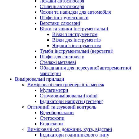
Лежаки автослюсаря
Стілець автослюсаря
Чохли та накидки для автомобіля
Шафи інструментальні
Верстаки слюсарні
Візки та ящики інструментальні
Візки з інструментом
Візки для інструментів
Ящики з інструментом
Тумби інструментальні (верстатні)
Шафи для спецодягу
Стелажі металеві
Обладнання для пересувної авторемонтної
майстерні
Вимірювальні прилади
Вимірювачі електроенергії та мереж
Мультиметри
Струмовимірювальні кліщі
Індикатори напруги (тестери)
Оптичний та звуковий контроль
Відеобороскопи
Стетоскопи
Ендоскопи
Вимірювачі осі, довжини, кута, відстані
Індикатори годинникового типу