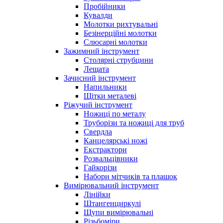
Пробійники
Кувалди
Молотки рихтувальні
Безінерційні молотки
Слюсарні молотки
Зажимний інструмент
Столярні струбцини
Лещата
Зачисний інструмент
Напильники
Щітки металеві
Ріжучий інструмент
Ножиці по металу
Труборізи та ножиці для труб
Свердла
Канцелярські ножі
Екстрактори
Розвальцівники
Гайкорізи
Набори мітчиків та плашок
Вимірювальний інструмент
Лінійки
Штангенциркулі
Щупи вимірювальні
Різьбоміри