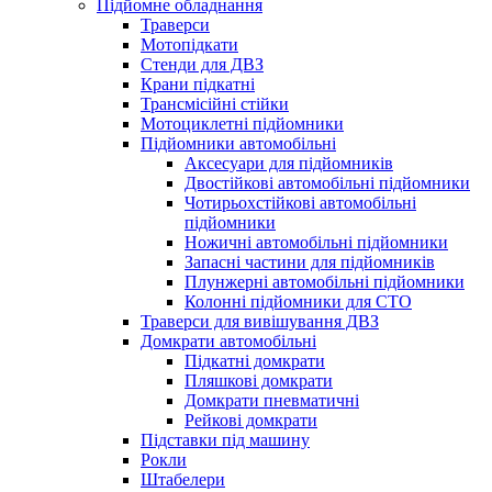
Підйомне обладнання
Траверси
Мотопідкати
Стенди для ДВЗ
Крани підкатні
Трансмісійні стійки
Мотоциклетні підйомники
Підйомники автомобільні
Аксесуари для підйомників
Двостійкові автомобільні підйомники
Чотирьохстійкові автомобільні
підйомники
Ножичні автомобільні підйомники
Запасні частини для підйомників
Плунжерні автомобільні підйомники
Колонні підйомники для СТО
Траверси для вивішування ДВЗ
Домкрати автомобільні
Підкатні домкрати
Пляшкові домкрати
Домкрати пневматичні
Рейкові домкрати
Підставки під машину
Рокли
Штабелери