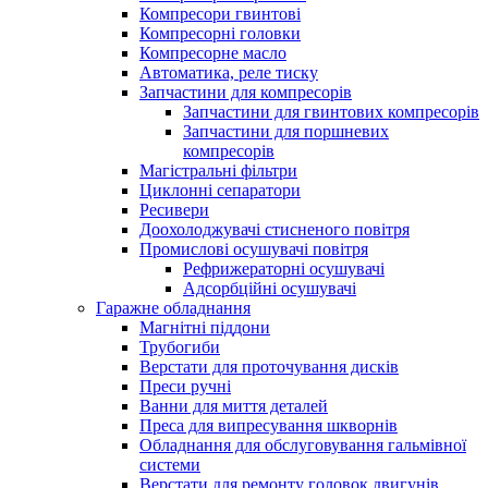
Компресори гвинтові
Компресорні головки
Компресорне масло
Автоматика, реле тиску
Запчастини для компресорів
Запчастини для гвинтових компресорів
Запчастини для поршневих
компресорів
Магістральні фільтри
Циклонні сепаратори
Ресивери
Доохолоджувачі стисненого повітря
Промислові осушувачі повітря
Рефрижераторні осушувачі
Адсорбційні осушувачі
Гаражне обладнання
Магнітні піддони
Трубогиби
Верстати для проточування дисків
Преси ручні
Ванни для миття деталей
Преса для випресування шкворнів
Обладнання для обслуговування гальмівної
системи
Верстати для ремонту головок двигунів