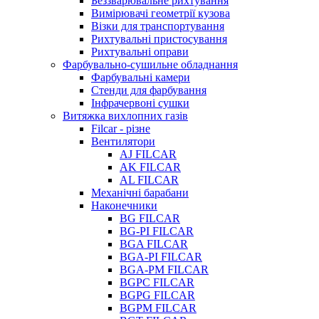
Беззварювальне рихтування
Вимірювачі геометрії кузова
Візки для транспортування
Рихтувальні пристосування
Рихтувальні оправи
Фарбувально-сушильне обладнання
Фарбувальні камери
Стенди для фарбування
Інфрачервоні сушки
Витяжка вихлопних газів
Filcar - різне
Вентилятори
AJ FILCAR
AK FILCAR
AL FILCAR
Механічні барабани
Наконечники
BG FILCAR
BG-PI FILCAR
BGA FILCAR
BGA-PI FILCAR
BGA-PM FILCAR
BGPC FILCAR
BGPG FILCAR
BGPM FILCAR