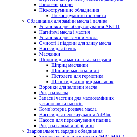
Піногенератори
Піскоструминне обладнання
Піскоструминні пістолети
Обладнання для заміни масла і палива
Установки для обслуговування АКПП
Нагнітачі масла і мастил
Установки для заміни масла
Ємності і піддони для зливу масла
Насоси для бочок
Маслянки
Шприци для мастила та аксесуари
Шприц маслянки
Шприци маслозаливні
Пістолети для герметика
Шланги для шприц-маслянок
Воронки для заливки масла
Роздача масла
Запасні частини для маслозамінних
установок та насосів
Комп'ютерна роздача масла
Насоси для перекачування AdBlue
Насоси для перекачування палива
Роздача гальмівної рідини
Зварювальне та зарядне обладнання
Зварювальні напівавтомати (MIG-MAG)