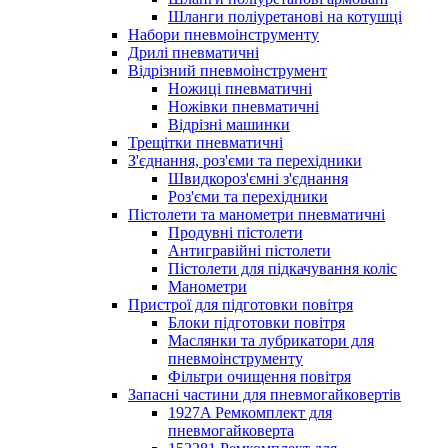
Шланги поліуретанові на котушці
Набори пневмоінструменту
Дрилі пневматичні
Відрізний пневмоінструмент
Ножиці пневматичні
Ножівки пневматичні
Відрізні машинки
Трещітки пневматичні
З'єднання, роз'єми та перехідники
Швидкороз'ємні з'єднання
Роз'єми та перехідники
Пістолети та манометри пневматичні
Продувні пістолети
Антигравійні пістолети
Пістолети для підкачування коліс
Манометри
Пристрої для підготовки повітря
Блоки підготовки повітря
Маслянки та лубрикатори для
пневмоінструменту
Фільтри очищення повітря
Запасні частини для пневмогайковертів
1927A Ремкомплект для
пневмогайковерта