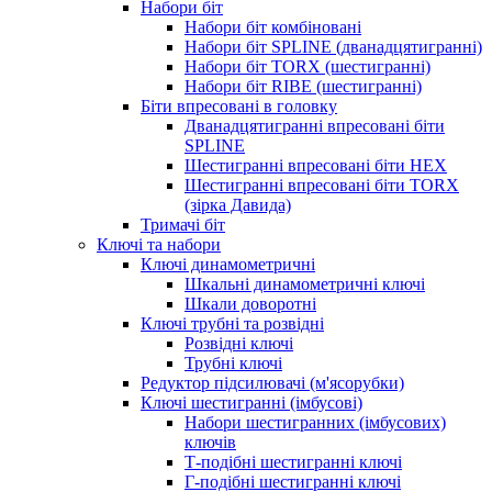
Набори біт
Набори біт комбіновані
Набори біт SPLINE (дванадцятигранні)
Набори біт TORX (шестигранні)
Набори біт RIBE (шестигранні)
Біти впресовані в головку
Дванадцятигранні впресовані біти
SPLINE
Шестигранні впресовані біти HEX
Шестигранні впресовані біти TORX
(зірка Давида)
Тримачі біт
Ключі та набори
Ключі динамометричні
Шкальні динамометричні ключі
Шкали доворотні
Ключі трубні та розвідні
Розвідні ключі
Трубні ключі
Редуктор підсилювачі (м'ясорубки)
Ключі шестигранні (імбусові)
Набори шестигранних (імбусових)
ключів
Т-подібні шестигранні ключі
Г-подібні шестигранні ключі