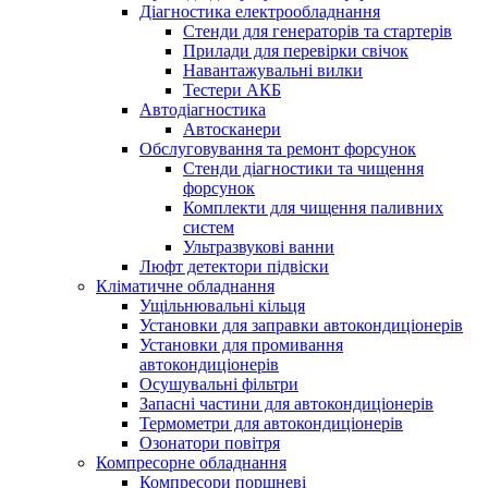
Діагностика електрообладнання
Стенди для генераторів та стартерів
Прилади для перевірки свічок
Навантажувальні вилки
Тестери АКБ
Автодіагностика
Автосканери
Обслуговування та ремонт форсунок
Стенди діагностики та чищення
форсунок
Комплекти для чищення паливних
систем
Ультразвукові ванни
Люфт детектори підвіски
Кліматичне обладнання
Ущільнювальні кільця
Установки для заправки автокондиціонерів
Установки для промивання
автокондиціонерів
Осушувальні фільтри
Запасні частини для автокондиціонерів
Термометри для автокондиціонерів
Озонатори повітря
Компресорне обладнання
Компресори поршневі