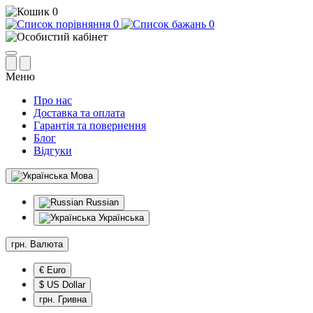
0
0
0
Меню
Про нас
Доставка та оплата
Гарантія та повернення
Блог
Відгуки
Мова
Russian
Українська
грн.
Валюта
€ Euro
$ US Dollar
грн. Гривна