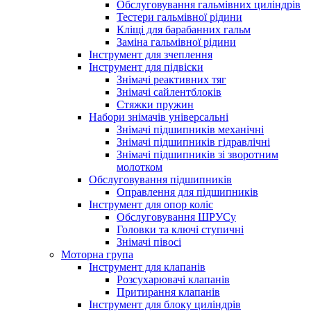
Обслуговування гальмівних циліндрів
Тестери гальмівної рідини
Кліщі для барабанних гальм
Заміна гальмівної рідини
Інструмент для зчеплення
Інструмент для підвіски
Знімачі реактивних тяг
Знімачі сайлентблоків
Стяжки пружин
Набори знімачів універсальні
Знімачі підшипників механічні
Знімачі підшипників гідравлічні
Знімачі підшипників зі зворотним
молотком
Обслуговування підшипників
Оправлення для підшипників
Інструмент для опор коліс
Обслуговування ШРУСу
Головки та ключі ступичні
Знімачі півосі
Моторна група
Інструмент для клапанів
Розсухарювачі клапанів
Притирання клапанів
Інструмент для блоку циліндрів