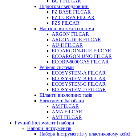
BGT FILCAR
Підлогові свердловини
PZ BASE FILCAR
PZ CURVA FILCAR
PZS FILCAR
Настінні витяжні системи
ARGON FILCAR
ARGON-DUE FILCAR
AU-II FILCAR
ECOARGON-DUE FILCAR
ECOARGON-UNO FILCAR
ECOBP-6000GAS FILCAR
Рейкові системи
ECOSYSTEM-A FILCAR
ECOSYSTEM-B FILCAR
ECOSYSTEM-C FILCAR
ECOSYSTEM-D FILCAR
Шланги вихлопних газів
Електричні барабани
AM FILCAR
AMA FILCAR
AMT FILCAR
Ручний інструмент і набори
Набори інструментів
Набори інструментів у пластиковому кейсі