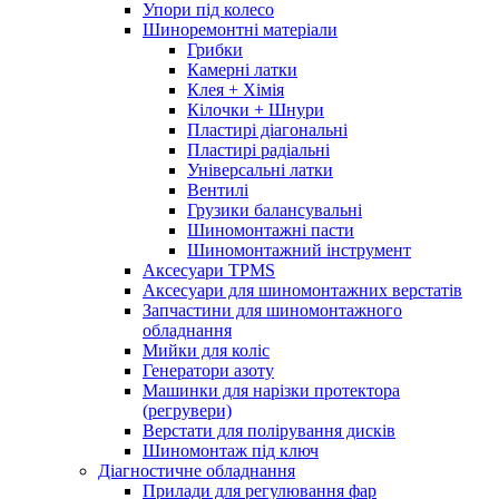
Упори під колесо
Шиноремонтні матеріали
Грибки
Камерні латки
Клея + Хімія
Кілочки + Шнури
Пластирі діагональні
Пластирі радіальні
Універсальні латки
Вентилі
Грузики балансувальні
Шиномонтажні пасти
Шиномонтажний інструмент
Аксесуари TPMS
Аксесуари для шиномонтажних верстатів
Запчастини для шиномонтажного
обладнання
Мийки для коліс
Генератори азоту
Машинки для нарізки протектора
(регрувери)
Верстати для полірування дисків
Шиномонтаж під ключ
Діагностичне обладнання
Прилади для регулювання фар