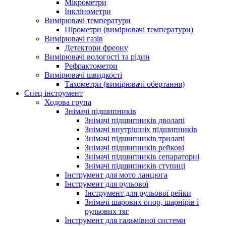
Мікрометри
Інклінометри
Вимірювачі температури
Пірометри (вимірювачі температури)
Вимірювачі газів
Детектори фреону
Вимірювачі вологості та рідин
Рефрактометри
Вимірювачі швидкості
Тахометри (вимірювачі обертання)
Спец інструмент
Ходова група
Знімачі підшипників
Знімачі підшипників дволапі
Знімачі внутрішніх підшипників
Знімачі підшипників трилапі
Знімачі підшипників рейкові
Знімачі підшипників сепараторні
Знімачі підшипників ступиці
Інструмент для мото ланцюга
Інструмент для рульової
Інструмент для рульової рейки
Знімачі шарових опор, шарнірів і
рульових тяг
Інструмент для гальмівної системи