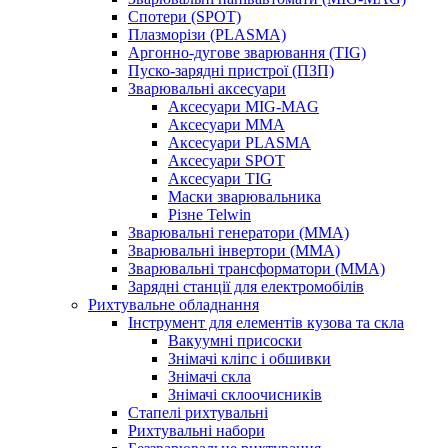
Спотери (SPOT)
Плазморізи (PLASMA)
Аргонно-дугове зварювання (TIG)
Пуско-зарядні пристрої (ПЗП)
Зварювальні аксесуари
Аксесуари MIG-MAG
Аксесуари MMA
Аксесуари PLASMA
Аксесуари SPOT
Аксесуари TIG
Маски зварювальника
Різне Telwin
Зварювальні генератори (MMA)
Зварювальні інвертори (MMA)
Зварювальні трансформатори (MMA)
Зарядні станції для електромобілів
Рихтувальне обладнання
Інструмент для елементів кузова та скла
Вакуумні присоски
Знімачі кліпс і обшивки
Знімачі скла
Знімачі склоочисників
Стапелі рихтувальні
Рихтувальні набори