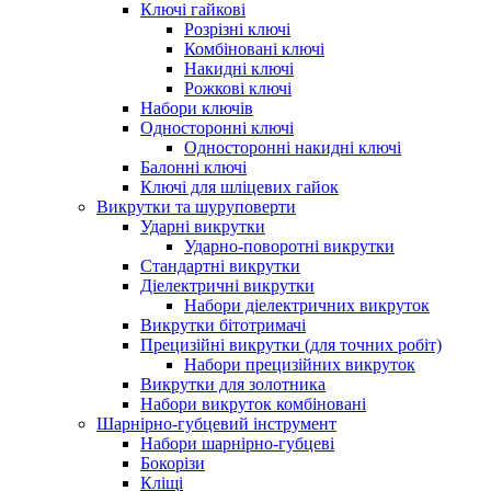
Ключі гайкові
Розрізні ключі
Комбіновані ключі
Накидні ключі
Рожкові ключі
Набори ключів
Односторонні ключі
Односторонні накидні ключі
Балонні ключі
Ключі для шліцевих гайок
Викрутки та шуруповерти
Ударні викрутки
Ударно-поворотні викрутки
Стандартні викрутки
Діелектричні викрутки
Набори діелектричних викруток
Викрутки бітотримачі
Прецизійні викрутки (для точних робіт)
Набори прецизійних викруток
Викрутки для золотника
Набори викруток комбіновані
Шарнірно-губцевий інструмент
Набори шарнірно-губцеві
Бокорізи
Кліщі