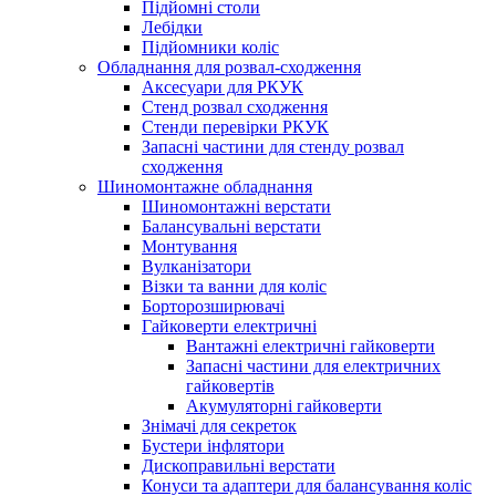
Підйомні столи
Лебідки
Підйомники коліс
Обладнання для розвал-сходження
Аксесуари для РКУК
Стенд розвал сходження
Стенди перевірки РКУК
Запасні частини для стенду розвал
сходження
Шиномонтажне обладнання
Шиномонтажні верстати
Балансувальні верстати
Монтування
Вулканізатори
Візки та ванни для коліс
Борторозширювачі
Гайковерти електричні
Вантажні електричні гайковерти
Запасні частини для електричних
гайковертів
Акумуляторні гайковерти
Знімачі для секреток
Бустери інфлятори
Дископравильні верстати
Конуси та адаптери для балансування коліс