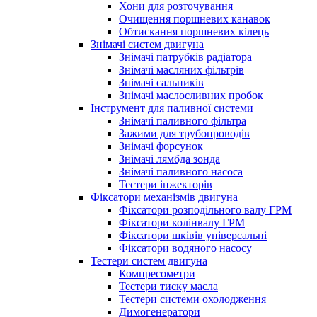
Хони для розточування
Очищення поршневих канавок
Обтискання поршневих кілець
Знімачі систем двигуна
Знімачі патрубків радіатора
Знімачі масляних фільтрів
Знімачі сальників
Знімачі маслосливних пробок
Інструмент для паливної системи
Знімачі паливного фільтра
Зажими для трубопроводів
Знімачі форсунок
Знімачі лямбда зонда
Знімачі паливного насоса
Тестери інжекторів
Фіксатори механізмів двигуна
Фіксатори розподільного валу ГРМ
Фіксатори колінвалу ГРМ
Фіксатори шківів універсальні
Фіксатори водяного насосу
Тестери систем двигуна
Компресометри
Тестери тиску масла
Тестери системи охолодження
Димогенератори