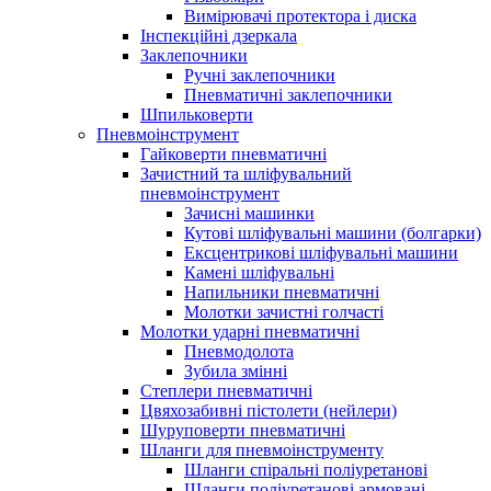
Вимірювачі протектора і диска
Інспекційні дзеркала
Заклепочники
Ручні заклепочники
Пневматичні заклепочники
Шпильковерти
Пневмоінструмент
Гайковерти пневматичні
Зачистний та шліфувальний
пневмоінструмент
Зачисні машинки
Кутові шліфувальні машини (болгарки)
Ексцентрикові шліфувальні машини
Камені шліфувальні
Напильники пневматичні
Молотки зачистні голчасті
Молотки ударні пневматичні
Пневмодолота
Зубила змінні
Степлери пневматичні
Цвяхозабивні пістолети (нейлери)
Шуруповерти пневматичні
Шланги для пневмоінструменту
Шланги спіральні поліуретанові
Шланги поліуретанові армовані