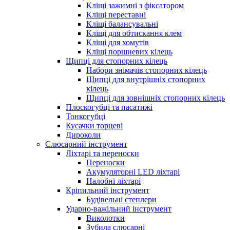
Кліщі зажимні з фіксатором
Кліщі переставні
Кліщі балансувальні
Кліщі для обтискання клем
Кліщі для хомутів
Кліщі поршневих кілець
Щипці для стопорних кілець
Набори знімачів стопорних кілець
Щипці для внутрішніх стопорних
кілець
Щипці для зовнішніх стопорних кілець
Плоскогубці та пасатижі
Тонкогубці
Кусачки торцеві
Дироколи
Слюсарний інструмент
Ліхтарі та переноски
Переноски
Акумуляторні LED ліхтарі
Налобні ліхтарі
Кріпильний інструмент
Будівельні степлери
Ударно-важільний інструмент
Виколотки
Зубила слюсарні