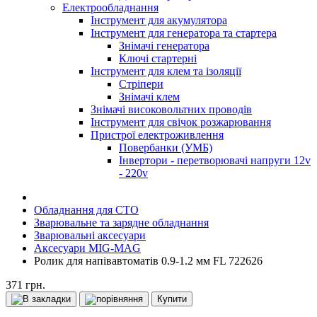
Електрообладнання
Інструмент для акумулятора
Інструмент для генератора та стартера
Знімачі генератора
Ключі стартерні
Інструмент для клем та ізоляції
Стріпери
Знімачі клем
Знімачі високовольтних проводів
Інструмент для свічок розжарювання
Пристрої електроживлення
Повербанки (УМБ)
Інвертори - перетворювачі напруги 12v
- 220v
Обладнання для СТО
Зварювальне та зарядне обладнання
Зварювальні аксесуари
Аксесуари MIG-MAG
Ролик для напівавтоматів 0.9-1.2 мм FL 722626
371 грн.
Купити