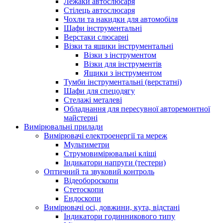
Лежаки автослюсаря
Стілець автослюсаря
Чохли та накидки для автомобіля
Шафи інструментальні
Верстаки слюсарні
Візки та ящики інструментальні
Візки з інструментом
Візки для інструментів
Ящики з інструментом
Тумби інструментальні (верстатні)
Шафи для спецодягу
Стелажі металеві
Обладнання для пересувної авторемонтної
майстерні
Вимірювальні прилади
Вимірювачі електроенергії та мереж
Мультиметри
Струмовимірювальні кліщі
Індикатори напруги (тестери)
Оптичний та звуковий контроль
Відеобороскопи
Стетоскопи
Ендоскопи
Вимірювачі осі, довжини, кута, відстані
Індикатори годинникового типу