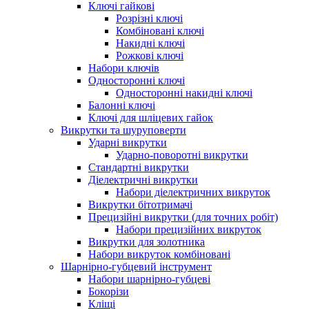
Ключі гайкові
Розрізні ключі
Комбіновані ключі
Накидні ключі
Рожкові ключі
Набори ключів
Односторонні ключі
Односторонні накидні ключі
Балонні ключі
Ключі для шліцевих гайок
Викрутки та шуруповерти
Ударні викрутки
Ударно-поворотні викрутки
Стандартні викрутки
Діелектричні викрутки
Набори діелектричних викруток
Викрутки бітотримачі
Прецизійні викрутки (для точних робіт)
Набори прецизійних викруток
Викрутки для золотника
Набори викруток комбіновані
Шарнірно-губцевий інструмент
Набори шарнірно-губцеві
Бокорізи
Кліщі