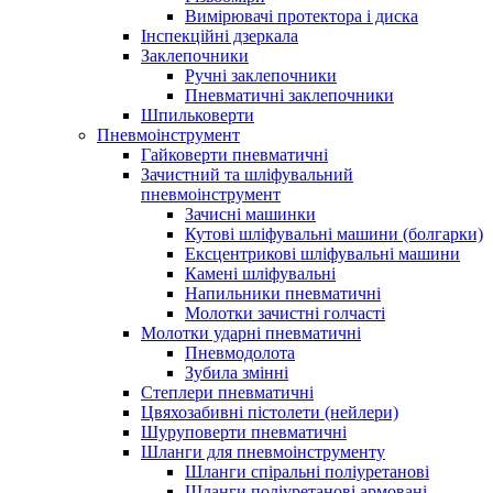
Вимірювачі протектора і диска
Інспекційні дзеркала
Заклепочники
Ручні заклепочники
Пневматичні заклепочники
Шпильковерти
Пневмоінструмент
Гайковерти пневматичні
Зачистний та шліфувальний
пневмоінструмент
Зачисні машинки
Кутові шліфувальні машини (болгарки)
Ексцентрикові шліфувальні машини
Камені шліфувальні
Напильники пневматичні
Молотки зачистні голчасті
Молотки ударні пневматичні
Пневмодолота
Зубила змінні
Степлери пневматичні
Цвяхозабивні пістолети (нейлери)
Шуруповерти пневматичні
Шланги для пневмоінструменту
Шланги спіральні поліуретанові
Шланги поліуретанові армовані