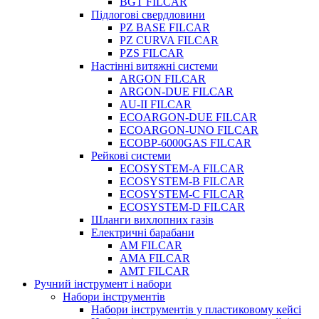
BGT FILCAR
Підлогові свердловини
PZ BASE FILCAR
PZ CURVA FILCAR
PZS FILCAR
Настінні витяжні системи
ARGON FILCAR
ARGON-DUE FILCAR
AU-II FILCAR
ECOARGON-DUE FILCAR
ECOARGON-UNO FILCAR
ECOBP-6000GAS FILCAR
Рейкові системи
ECOSYSTEM-A FILCAR
ECOSYSTEM-B FILCAR
ECOSYSTEM-C FILCAR
ECOSYSTEM-D FILCAR
Шланги вихлопних газів
Електричні барабани
AM FILCAR
AMA FILCAR
AMT FILCAR
Ручний інструмент і набори
Набори інструментів
Набори інструментів у пластиковому кейсі