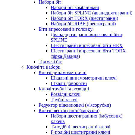
Набори біт
Набори біт комбіновані
Набори біт SPLINE (дванадцятигранні)
Набори біт TORX (шестигранні)
Набори біт RIBE (шестигранні)
Біти впресовані в головку
Дванадцятигранні впресовані біти
SPLINE
Шестигранні впресовані біти HEX
Шестигранні впресовані біти TORX
(зірка Давида)
Тримачі біт
Ключі та набори
Ключі динамометричні
Шкальні динамометричні ключі
Шкали доворотні
Ключі трубні та розвідні
Розвідні ключі
Трубні ключі
Редуктор підсилювачі (м'ясорубки)
Ключі шестигранні (імбусові)
Набори шестигранних (імбусових)
ключів
Т-подібні шестигранні ключі
Г-подібні шестигранні ключі