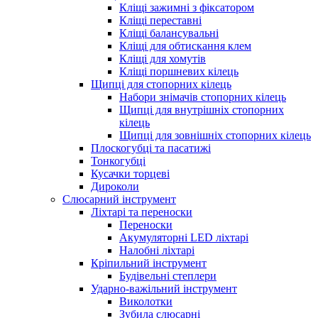
Кліщі зажимні з фіксатором
Кліщі переставні
Кліщі балансувальні
Кліщі для обтискання клем
Кліщі для хомутів
Кліщі поршневих кілець
Щипці для стопорних кілець
Набори знімачів стопорних кілець
Щипці для внутрішніх стопорних
кілець
Щипці для зовнішніх стопорних кілець
Плоскогубці та пасатижі
Тонкогубці
Кусачки торцеві
Дироколи
Слюсарний інструмент
Ліхтарі та переноски
Переноски
Акумуляторні LED ліхтарі
Налобні ліхтарі
Кріпильний інструмент
Будівельні степлери
Ударно-важільний інструмент
Виколотки
Зубила слюсарні