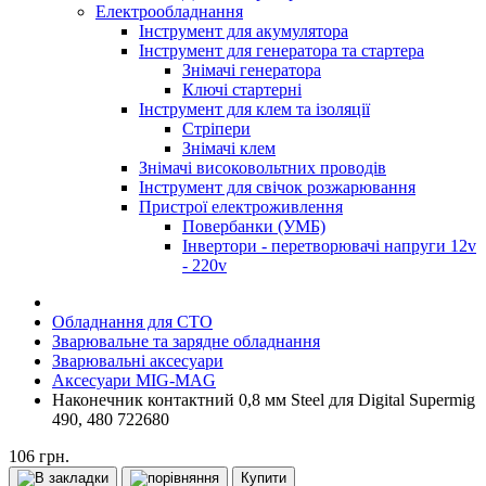
Електрообладнання
Інструмент для акумулятора
Інструмент для генератора та стартера
Знімачі генератора
Ключі стартерні
Інструмент для клем та ізоляції
Стріпери
Знімачі клем
Знімачі високовольтних проводів
Інструмент для свічок розжарювання
Пристрої електроживлення
Повербанки (УМБ)
Інвертори - перетворювачі напруги 12v
- 220v
Обладнання для СТО
Зварювальне та зарядне обладнання
Зварювальні аксесуари
Аксесуари MIG-MAG
Наконечник контактний 0,8 мм Steel для Digital Supermig
490, 480 722680
106 грн.
Купити