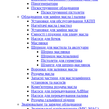
Піногенератори
Піскоструминне обладнання
Піскоструминні пістолети
Обладнання для заміни масла і палива
Установки для обслуговування АКПП
Нагнітачі масла і мастил
Установки для заміни масла
Ємності і піддони для зливу масла
Насоси для бочок
Маслянки
Шприци для мастила та аксесуари
Шприц маслянки
Шприци маслозаливні
Пістолети для герметика
Шланги для шприц-маслянок
Воронки для заливки масла
Роздача масла
Запасні частини для маслозамінних
установок та насосів
Комп'ютерна роздача масла
Насоси для перекачування AdBlue
Насоси для перекачування палива
Роздача гальмівної рідини
Зварювальне та зарядне обладнання
Зварювальні напівавтомати (MIG-MAG)