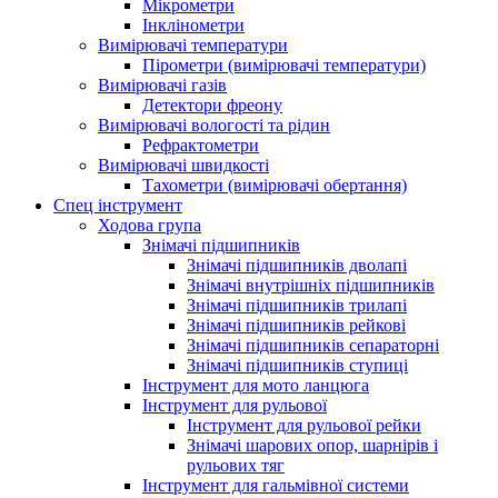
Мікрометри
Інклінометри
Вимірювачі температури
Пірометри (вимірювачі температури)
Вимірювачі газів
Детектори фреону
Вимірювачі вологості та рідин
Рефрактометри
Вимірювачі швидкості
Тахометри (вимірювачі обертання)
Спец інструмент
Ходова група
Знімачі підшипників
Знімачі підшипників дволапі
Знімачі внутрішніх підшипників
Знімачі підшипників трилапі
Знімачі підшипників рейкові
Знімачі підшипників сепараторні
Знімачі підшипників ступиці
Інструмент для мото ланцюга
Інструмент для рульової
Інструмент для рульової рейки
Знімачі шарових опор, шарнірів і
рульових тяг
Інструмент для гальмівної системи