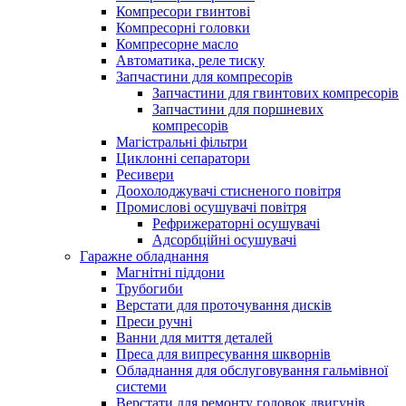
Компресори гвинтові
Компресорні головки
Компресорне масло
Автоматика, реле тиску
Запчастини для компресорів
Запчастини для гвинтових компресорів
Запчастини для поршневих
компресорів
Магістральні фільтри
Циклонні сепаратори
Ресивери
Доохолоджувачі стисненого повітря
Промислові осушувачі повітря
Рефрижераторні осушувачі
Адсорбційні осушувачі
Гаражне обладнання
Магнітні піддони
Трубогиби
Верстати для проточування дисків
Преси ручні
Ванни для миття деталей
Преса для випресування шкворнів
Обладнання для обслуговування гальмівної
системи
Верстати для ремонту головок двигунів