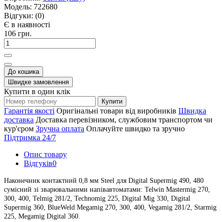
Модель:
722680
Відгуки:
(0)
Є в наявності
106 грн.
До кошика
Швидке замовлення
Купити в один клік
Купити
Гарантія якості
Оригінальні товари від виробників
Швидка
доставка
Доставка перевізником, службовим транспортом чи
кур'єром
Зручна оплата
Оплачуйте швидко та зручно
Підтримка 24/7
Опис товару
Відгуків
0
Наконечник контактний 0,8 мм Steel для Digital Supermig 490, 480
сумісний зі зварювальними напівавтоматами
: Telwin Mastermig 270,
300, 400, Telmig 281/2, Technomig 225, Digital Mig 330, Digital
Supermig 360, BlueWeld Megamig 270, 300, 400, Vegamig 281/2, Starmig
225, Megamig Digital 360.