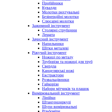
Пробійники
Кувалди
Молотки рихтувальні
Безінерційні молотки
Слюсарні молотки
Зажимний інструмент
Столярні струбцини
Лещата
Зачисний інструмент
Напильники
Щітки металеві
Ріжучий інструмент
Ножиці по металу
Труборізи та ножиці для труб
Свердла
Канцелярські ножі
Екстрактори
Розвальцівники
Гайкорізи
Набори мітчиків та плашок
Вимірювальний інструмент
Лінійки
Штангенциркулі
Щупи вимірювальні
Різьбоміри