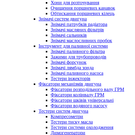
Хони для розточування
Очищення поршневих канавок
Обтискання поршневих кілець
Знімачі систем двигуна
Знімачі патрубків радіатора
Знімачі масляних фільтрів
Знімачі сальників
Знімачі маслосливних пробок
Інструмент для паливної системи
Знімачі паливного фільтра
Зажими для трубопроводів
Знімачі форсунок
Знімачі лямбда зонда
Знімачі паливного насоса
Тестери інжекторів
Фіксатори механізмів двигуна
Фіксатори розподільного валу ГРМ
Фіксатори колінвалу ГРМ
Фіксатори шківів універсальні
Фіксатори водяного насосу
Тестери систем двигуна
Компресометри
Тестери тиску масла
Тестери системи охолодження
Димогенератори