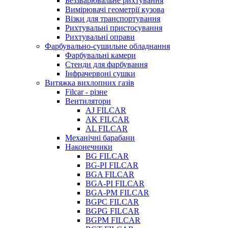
Беззварювальне рихтування
Вимірювачі геометрії кузова
Візки для транспортування
Рихтувальні пристосування
Рихтувальні оправи
Фарбувально-сушильне обладнання
Фарбувальні камери
Стенди для фарбування
Інфрачервоні сушки
Витяжка вихлопних газів
Filcar - різне
Вентилятори
AJ FILCAR
AK FILCAR
AL FILCAR
Механічні барабани
Наконечники
BG FILCAR
BG-PI FILCAR
BGA FILCAR
BGA-PI FILCAR
BGA-PM FILCAR
BGPC FILCAR
BGPG FILCAR
BGPM FILCAR