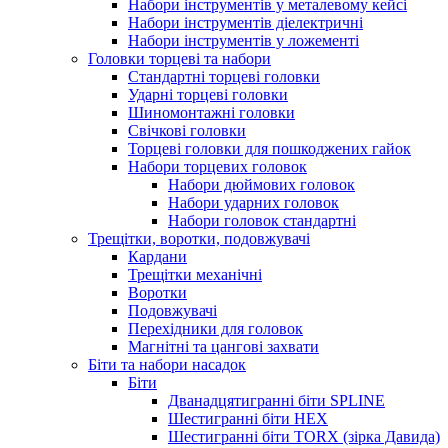
Набори інструментів у металевому кейсі
Набори інструментів діелектричні
Набори інструментів у ложементі
Головки торцеві та набори
Стандартні торцеві головки
Ударні торцеві головки
Шиномонтажні головки
Свічкові головки
Торцеві головки для пошкоджених гайок
Набори торцевих головок
Набори дюймових головок
Набори ударних головок
Набори головок стандартні
Трещітки, воротки, подовжувачі
Кардани
Трещітки механічні
Воротки
Подовжувачі
Перехідники для головок
Магнітні та цангові захвати
Біти та набори насадок
Біти
Дванадцятигранні біти SPLINE
Шестигранні біти HEX
Шестигранні біти TORX (зірка Давида)