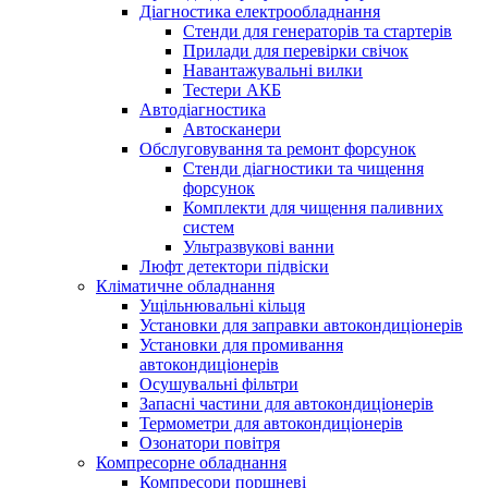
Діагностика електрообладнання
Стенди для генераторів та стартерів
Прилади для перевірки свічок
Навантажувальні вилки
Тестери АКБ
Автодіагностика
Автосканери
Обслуговування та ремонт форсунок
Стенди діагностики та чищення
форсунок
Комплекти для чищення паливних
систем
Ультразвукові ванни
Люфт детектори підвіски
Кліматичне обладнання
Ущільнювальні кільця
Установки для заправки автокондиціонерів
Установки для промивання
автокондиціонерів
Осушувальні фільтри
Запасні частини для автокондиціонерів
Термометри для автокондиціонерів
Озонатори повітря
Компресорне обладнання
Компресори поршневі