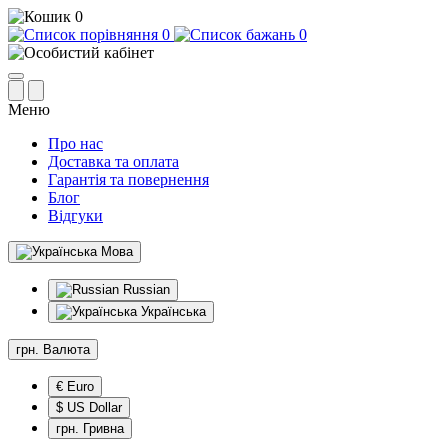
0
0
0
Меню
Про нас
Доставка та оплата
Гарантія та повернення
Блог
Відгуки
Мова
Russian
Українська
грн.
Валюта
€ Euro
$ US Dollar
грн. Гривна