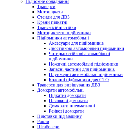
Підйомне обладнання
Траверси
Мотопідкати
Стенди для ДВЗ
Крани підкатні
Трансмісійні стійки
Мотоциклетні підйомники
Підйомники автомобільні
Аксесуари для підйомників
Двостійкові автомобільні підйомники
Чотирьохстійкові автомобільні
підйомники
Ножичні автомобільні підйомники
Запасні частини для підйомників
Плунжерні автомобільні підйомники
Колонні підйомники для СТО
Траверси для вивішування ДВЗ
Домкрати автомобільні
Підкатні домкрати
Пляшкові домкрати
Домкрати пневматичні
Рейкові домкрати
Підставки під машину
Рокли
Штабелери