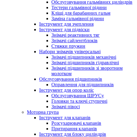
Обслуговування гальмівних циліндрів
Тестери гальмівної рідини
Кліщі для барабанних гальм
Заміна гальмівної рідини
Інструмент для зчеплення
Інструмент для підвіски
Знімачі реактивних тяг
Знімачі сайлентблоків
Стяжки пружин
Набори знімачів універсальні
Знімачі підшипників механічні
Знімачі підшипників гідравлічні
Знімачі підшипників зі зворотним
молотком
Обслуговування підшипників
Оправлення для підшипників
Інструмент для опор коліс
Обслуговування ШРУСу
Головки та ключі ступичні
Знімачі півосі
Моторна група
Інструмент для клапанів
Розсухарювачі клапанів
Притирання клапанів
Інструмент для блоку циліндрів