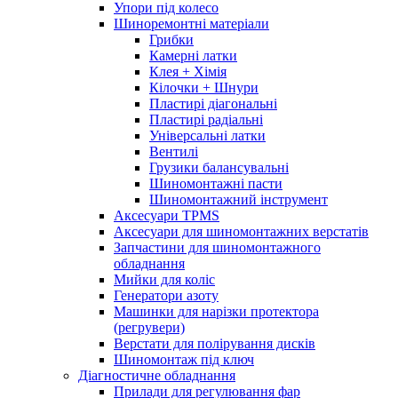
Упори під колесо
Шиноремонтні матеріали
Грибки
Камерні латки
Клея + Хімія
Кілочки + Шнури
Пластирі діагональні
Пластирі радіальні
Універсальні латки
Вентилі
Грузики балансувальні
Шиномонтажні пасти
Шиномонтажний інструмент
Аксесуари TPMS
Аксесуари для шиномонтажних верстатів
Запчастини для шиномонтажного
обладнання
Мийки для коліс
Генератори азоту
Машинки для нарізки протектора
(регрувери)
Верстати для полірування дисків
Шиномонтаж під ключ
Діагностичне обладнання
Прилади для регулювання фар