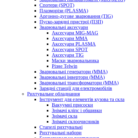
Спотери (SPOT)
Плазморізи (PLASMA)
Аргонно-дугове зварювання (TIG)
Пуско-зарядні пристрої (ПЗП)
Зварювальні аксесуари
Аксесуари MIG-MAG
Аксесуари MMA
Аксесуари PLASMA
Аксесуари SPOT
Аксесуари TIG
Маски зварювальника
Різне Telwin
Зварювальні генератори (MMA)
Зварювальні інвертори (MMA)
Зварювальні трансформатори (MMA)
Зарядні станції для електромобілів
Рихтувальне обладнання
Інструмент для елементів кузова та скла
Вакуумні присоски
Знімачі кліпс і обшивки
Знімачі скла
Знімачі склоочисників
Стапелі рихтувальні
Рихтувальні набори