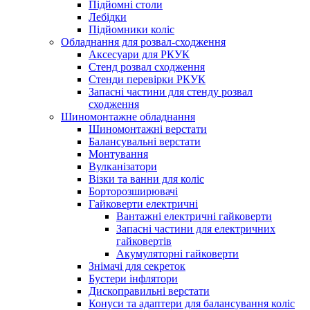
Підйомні столи
Лебідки
Підйомники коліс
Обладнання для розвал-сходження
Аксесуари для РКУК
Стенд розвал сходження
Стенди перевірки РКУК
Запасні частини для стенду розвал
сходження
Шиномонтажне обладнання
Шиномонтажні верстати
Балансувальні верстати
Монтування
Вулканізатори
Візки та ванни для коліс
Борторозширювачі
Гайковерти електричні
Вантажні електричні гайковерти
Запасні частини для електричних
гайковертів
Акумуляторні гайковерти
Знімачі для секреток
Бустери інфлятори
Дископравильні верстати
Конуси та адаптери для балансування коліс