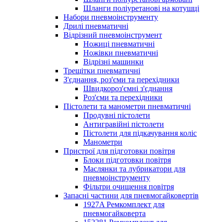
Шланги поліуретанові на котушці
Набори пневмоінструменту
Дрилі пневматичні
Відрізний пневмоінструмент
Ножиці пневматичні
Ножівки пневматичні
Відрізні машинки
Трещітки пневматичні
З'єднання, роз'єми та перехідники
Швидкороз'ємні з'єднання
Роз'єми та перехідники
Пістолети та манометри пневматичні
Продувні пістолети
Антигравійні пістолети
Пістолети для підкачування коліс
Манометри
Пристрої для підготовки повітря
Блоки підготовки повітря
Маслянки та лубрикатори для
пневмоінструменту
Фільтри очищення повітря
Запасні частини для пневмогайковертів
1927A Ремкомплект для
пневмогайковерта