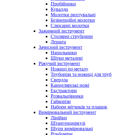
Пробійники
Кувалди
Молотки рихтувальні
Безінерційні молотки
Слюсарні молотки
Зажимний інструмент
Столярні струбцини
Лещата
Зачисний інструмент
Напильники
Щітки металеві
Ріжучий інструмент
Ножиці по металу
Труборізи та ножиці для труб
Свердла
Канцелярські ножі
Екстрактори
Розвальцівники
Гайкорізи
Набори мітчиків та плашок
Вимірювальний інструмент
Лінійки
Штангенциркулі
Щупи вимірювальні
Різьбоміри