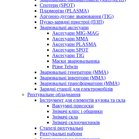
Спотери (SPOT)
Плазморізи (PLASMA)
Аргонно-дугове зварювання (TIG)
Пуско-зарядні пристрої (ПЗП)
Зварювальні аксесуари
Аксесуари MIG-MAG
Аксесуари MMA
Аксесуари PLASMA
Аксесуари SPOT
Аксесуари TIG
Маски зварювальника
Різне Telwin
Зварювальні генератори (MMA)
Зварювальні інвертори (MMA)
Зварювальні трансформатори (MMA)
Зарядні станції для електромобілів
Рихтувальне обладнання
Інструмент для елементів кузова та скла
Вакуумні присоски
Знімачі кліпс і обшивки
Знімачі скла
Знімачі склоочисників
Стапелі рихтувальні
Рихтувальні набори