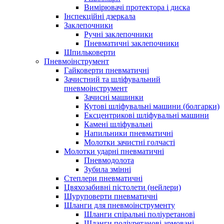
Вимірювачі протектора і диска
Інспекційні дзеркала
Заклепочники
Ручні заклепочники
Пневматичні заклепочники
Шпильковерти
Пневмоінструмент
Гайковерти пневматичні
Зачистний та шліфувальний
пневмоінструмент
Зачисні машинки
Кутові шліфувальні машини (болгарки)
Ексцентрикові шліфувальні машини
Камені шліфувальні
Напильники пневматичні
Молотки зачистні голчасті
Молотки ударні пневматичні
Пневмодолота
Зубила змінні
Степлери пневматичні
Цвяхозабивні пістолети (нейлери)
Шуруповерти пневматичні
Шланги для пневмоінструменту
Шланги спіральні поліуретанові
Шланги поліуретанові армовані