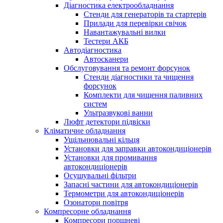
Діагностика електрообладнання
Стенди для генераторів та стартерів
Прилади для перевірки свічок
Навантажувальні вилки
Тестери АКБ
Автодіагностика
Автосканери
Обслуговування та ремонт форсунок
Стенди діагностики та чищення
форсунок
Комплекти для чищення паливних
систем
Ультразвукові ванни
Люфт детектори підвіски
Кліматичне обладнання
Ущільнювальні кільця
Установки для заправки автокондиціонерів
Установки для промивання
автокондиціонерів
Осушувальні фільтри
Запасні частини для автокондиціонерів
Термометри для автокондиціонерів
Озонатори повітря
Компресорне обладнання
Компресори поршневі