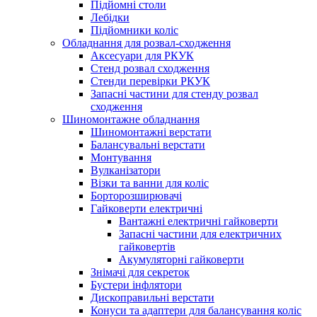
Підйомні столи
Лебідки
Підйомники коліс
Обладнання для розвал-сходження
Аксесуари для РКУК
Стенд розвал сходження
Стенди перевірки РКУК
Запасні частини для стенду розвал
сходження
Шиномонтажне обладнання
Шиномонтажні верстати
Балансувальні верстати
Монтування
Вулканізатори
Візки та ванни для коліс
Борторозширювачі
Гайковерти електричні
Вантажні електричні гайковерти
Запасні частини для електричних
гайковертів
Акумуляторні гайковерти
Знімачі для секреток
Бустери інфлятори
Дископравильні верстати
Конуси та адаптери для балансування коліс