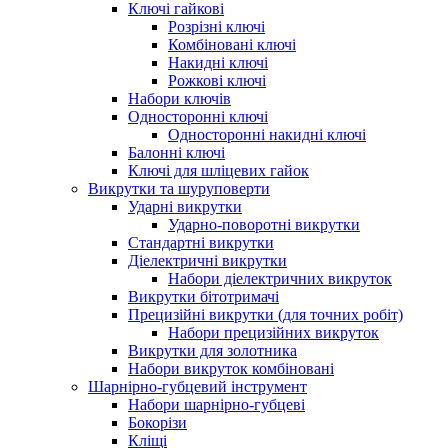
Ключі гайкові
Розрізні ключі
Комбіновані ключі
Накидні ключі
Рожкові ключі
Набори ключів
Односторонні ключі
Односторонні накидні ключі
Балонні ключі
Ключі для шліцевих гайок
Викрутки та шуруповерти
Ударні викрутки
Ударно-поворотні викрутки
Стандартні викрутки
Діелектричні викрутки
Набори діелектричних викруток
Викрутки бітотримачі
Прецизійні викрутки (для точних робіт)
Набори прецизійних викруток
Викрутки для золотника
Набори викруток комбіновані
Шарнірно-губцевий інструмент
Набори шарнірно-губцеві
Бокорізи
Кліщі