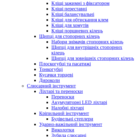
Кліщі зажимні з фіксатором
Кліщі переставні
Кліщі балансувальні
Кліщі для обтискання клем
Кліщі для хомутів
Кліщі поршневих кілець
Щипці для стопорних кілець
Набори знімачів стопорних кілець
Щипці для внутрішніх стопорних
кілець
Щипці для зовнішніх стопорних кілець
Плоскогубці та пасатижі
Тонкогубці
Кусачки торцеві
Дироколи
Слюсарний інструмент
Ліхтарі та переноски
Переноски
Акумуляторні LED ліхтарі
Налобні ліхтарі
Кріпильний інструмент
Будівельні степлери
Ударно-важільний інструмент
Виколотки
Зубила слюсарні