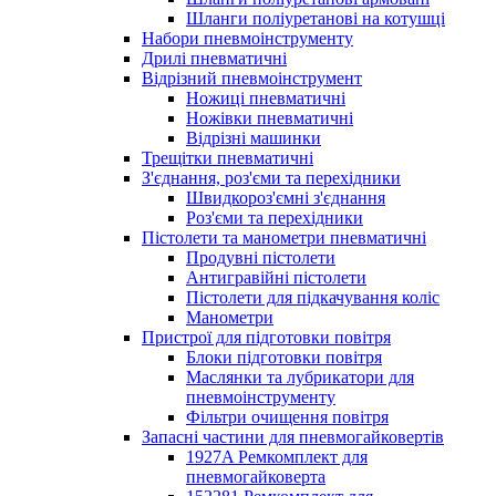
Шланги поліуретанові на котушці
Набори пневмоінструменту
Дрилі пневматичні
Відрізний пневмоінструмент
Ножиці пневматичні
Ножівки пневматичні
Відрізні машинки
Трещітки пневматичні
З'єднання, роз'єми та перехідники
Швидкороз'ємні з'єднання
Роз'єми та перехідники
Пістолети та манометри пневматичні
Продувні пістолети
Антигравійні пістолети
Пістолети для підкачування коліс
Манометри
Пристрої для підготовки повітря
Блоки підготовки повітря
Маслянки та лубрикатори для
пневмоінструменту
Фільтри очищення повітря
Запасні частини для пневмогайковертів
1927A Ремкомплект для
пневмогайковерта