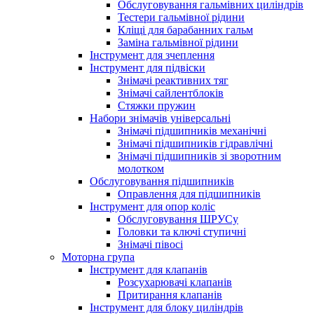
Обслуговування гальмівних циліндрів
Тестери гальмівної рідини
Кліщі для барабанних гальм
Заміна гальмівної рідини
Інструмент для зчеплення
Інструмент для підвіски
Знімачі реактивних тяг
Знімачі сайлентблоків
Стяжки пружин
Набори знімачів універсальні
Знімачі підшипників механічні
Знімачі підшипників гідравлічні
Знімачі підшипників зі зворотним
молотком
Обслуговування підшипників
Оправлення для підшипників
Інструмент для опор коліс
Обслуговування ШРУСу
Головки та ключі ступичні
Знімачі півосі
Моторна група
Інструмент для клапанів
Розсухарювачі клапанів
Притирання клапанів
Інструмент для блоку циліндрів