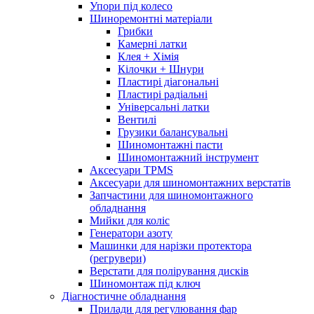
Упори під колесо
Шиноремонтні матеріали
Грибки
Камерні латки
Клея + Хімія
Кілочки + Шнури
Пластирі діагональні
Пластирі радіальні
Універсальні латки
Вентилі
Грузики балансувальні
Шиномонтажні пасти
Шиномонтажний інструмент
Аксесуари TPMS
Аксесуари для шиномонтажних верстатів
Запчастини для шиномонтажного
обладнання
Мийки для коліс
Генератори азоту
Машинки для нарізки протектора
(регрувери)
Верстати для полірування дисків
Шиномонтаж під ключ
Діагностичне обладнання
Прилади для регулювання фар