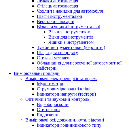
Лежаки автослюсаря
Стілець автослюсаря
Чохли та накидки для автомобіля
Шафи інструментальні
Верстаки слюсарні
Візки та ящики інструментальні
Візки з інструментом
Візки для інструментів
Ящики з інструментом
Тумби інструментальні (верстатні)
Шафи для спецодягу
Стелажі металеві
Обладнання для пересувної авторемонтної
майстерні
Вимірювальні прилади
Вимірювачі електроенергії та мереж
Мультиметри
Струмовимірювальні кліщі
Індикатори напруги (тестери)
Оптичний та звуковий контроль
Відеобороскопи
Стетоскопи
Ендоскопи
Вимірювачі осі, довжини, кута, відстані
Індикатори годинникового типу