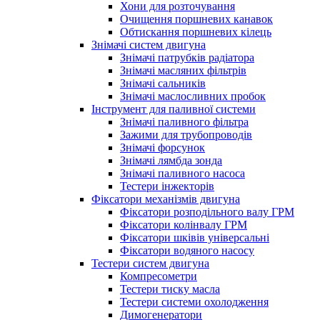
Хони для розточування
Очищення поршневих канавок
Обтискання поршневих кілець
Знімачі систем двигуна
Знімачі патрубків радіатора
Знімачі масляних фільтрів
Знімачі сальників
Знімачі маслосливних пробок
Інструмент для паливної системи
Знімачі паливного фільтра
Зажими для трубопроводів
Знімачі форсунок
Знімачі лямбда зонда
Знімачі паливного насоса
Тестери інжекторів
Фіксатори механізмів двигуна
Фіксатори розподільного валу ГРМ
Фіксатори колінвалу ГРМ
Фіксатори шківів універсальні
Фіксатори водяного насосу
Тестери систем двигуна
Компресометри
Тестери тиску масла
Тестери системи охолодження
Димогенератори