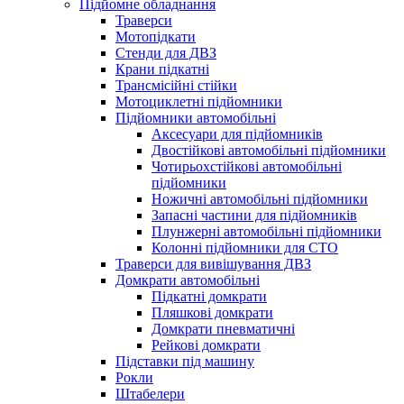
Підйомне обладнання
Траверси
Мотопідкати
Стенди для ДВЗ
Крани підкатні
Трансмісійні стійки
Мотоциклетні підйомники
Підйомники автомобільні
Аксесуари для підйомників
Двостійкові автомобільні підйомники
Чотирьохстійкові автомобільні
підйомники
Ножичні автомобільні підйомники
Запасні частини для підйомників
Плунжерні автомобільні підйомники
Колонні підйомники для СТО
Траверси для вивішування ДВЗ
Домкрати автомобільні
Підкатні домкрати
Пляшкові домкрати
Домкрати пневматичні
Рейкові домкрати
Підставки під машину
Рокли
Штабелери