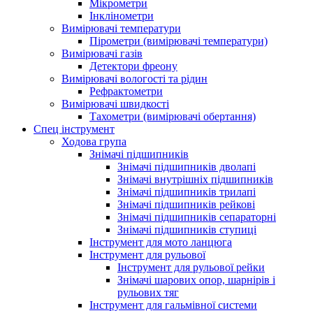
Мікрометри
Інклінометри
Вимірювачі температури
Пірометри (вимірювачі температури)
Вимірювачі газів
Детектори фреону
Вимірювачі вологості та рідин
Рефрактометри
Вимірювачі швидкості
Тахометри (вимірювачі обертання)
Спец інструмент
Ходова група
Знімачі підшипників
Знімачі підшипників дволапі
Знімачі внутрішніх підшипників
Знімачі підшипників трилапі
Знімачі підшипників рейкові
Знімачі підшипників сепараторні
Знімачі підшипників ступиці
Інструмент для мото ланцюга
Інструмент для рульової
Інструмент для рульової рейки
Знімачі шарових опор, шарнірів і
рульових тяг
Інструмент для гальмівної системи