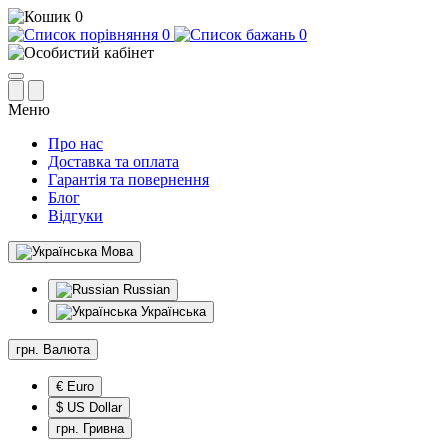
0
0
0
Меню
Про нас
Доставка та оплата
Гарантія та повернення
Блог
Відгуки
Мова
Russian
Українська
грн.
Валюта
€ Euro
$ US Dollar
грн. Гривна