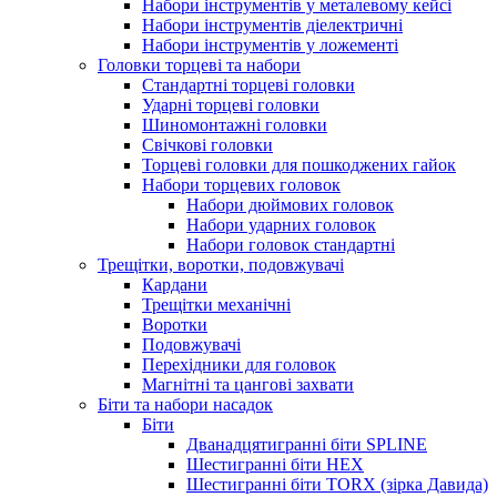
Набори інструментів у металевому кейсі
Набори інструментів діелектричні
Набори інструментів у ложементі
Головки торцеві та набори
Стандартні торцеві головки
Ударні торцеві головки
Шиномонтажні головки
Свічкові головки
Торцеві головки для пошкоджених гайок
Набори торцевих головок
Набори дюймових головок
Набори ударних головок
Набори головок стандартні
Трещітки, воротки, подовжувачі
Кардани
Трещітки механічні
Воротки
Подовжувачі
Перехідники для головок
Магнітні та цангові захвати
Біти та набори насадок
Біти
Дванадцятигранні біти SPLINE
Шестигранні біти HEX
Шестигранні біти TORX (зірка Давида)