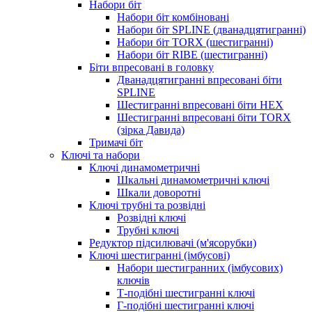
Набори біт
Набори біт комбіновані
Набори біт SPLINE (дванадцятигранні)
Набори біт TORX (шестигранні)
Набори біт RIBE (шестигранні)
Біти впресовані в головку
Дванадцятигранні впресовані біти
SPLINE
Шестигранні впресовані біти HEX
Шестигранні впресовані біти TORX
(зірка Давида)
Тримачі біт
Ключі та набори
Ключі динамометричні
Шкальні динамометричні ключі
Шкали доворотні
Ключі трубні та розвідні
Розвідні ключі
Трубні ключі
Редуктор підсилювачі (м'ясорубки)
Ключі шестигранні (імбусові)
Набори шестигранних (імбусових)
ключів
Т-подібні шестигранні ключі
Г-подібні шестигранні ключі