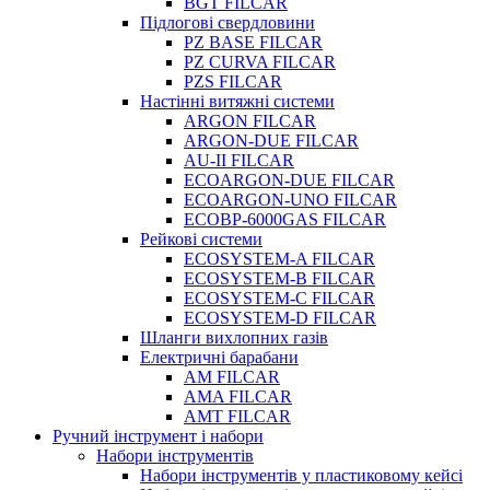
BGT FILCAR
Підлогові свердловини
PZ BASE FILCAR
PZ CURVA FILCAR
PZS FILCAR
Настінні витяжні системи
ARGON FILCAR
ARGON-DUE FILCAR
AU-II FILCAR
ECOARGON-DUE FILCAR
ECOARGON-UNO FILCAR
ECOBP-6000GAS FILCAR
Рейкові системи
ECOSYSTEM-A FILCAR
ECOSYSTEM-B FILCAR
ECOSYSTEM-C FILCAR
ECOSYSTEM-D FILCAR
Шланги вихлопних газів
Електричні барабани
AM FILCAR
AMA FILCAR
AMT FILCAR
Ручний інструмент і набори
Набори інструментів
Набори інструментів у пластиковому кейсі