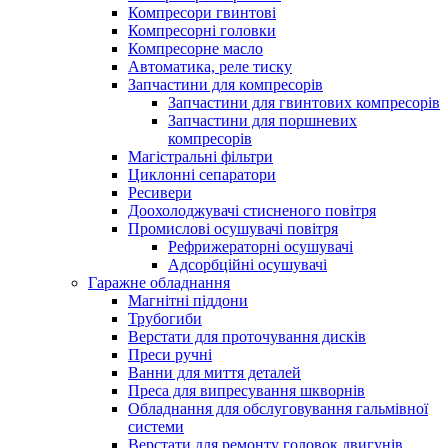
Компресори гвинтові
Компресорні головки
Компресорне масло
Автоматика, реле тиску
Запчастини для компресорів
Запчастини для гвинтових компресорів
Запчастини для поршневих
компресорів
Магістральні фільтри
Циклонні сепаратори
Ресивери
Доохолоджувачі стисненого повітря
Промислові осушувачі повітря
Рефрижераторні осушувачі
Адсорбційні осушувачі
Гаражне обладнання
Магнітні піддони
Трубогиби
Верстати для проточування дисків
Преси ручні
Ванни для миття деталей
Преса для випресування шкворнів
Обладнання для обслуговування гальмівної
системи
Верстати для ремонту головок двигунів