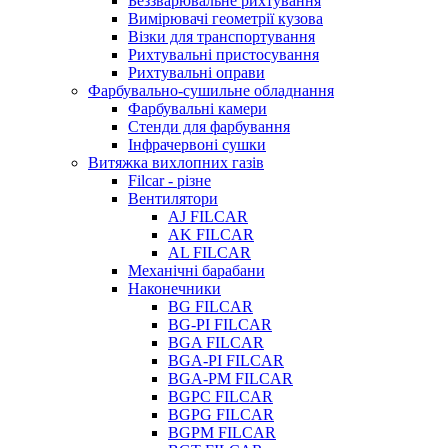
Беззварювальне рихтування
Вимірювачі геометрії кузова
Візки для транспортування
Рихтувальні пристосування
Рихтувальні оправи
Фарбувально-сушильне обладнання
Фарбувальні камери
Стенди для фарбування
Інфрачервоні сушки
Витяжка вихлопних газів
Filcar - різне
Вентилятори
AJ FILCAR
AK FILCAR
AL FILCAR
Механічні барабани
Наконечники
BG FILCAR
BG-PI FILCAR
BGA FILCAR
BGA-PI FILCAR
BGA-PM FILCAR
BGPC FILCAR
BGPG FILCAR
BGPM FILCAR