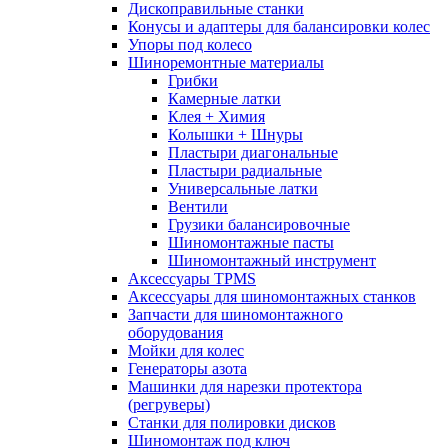
Дископравильные станки
Конусы и адаптеры для балансировки колес
Упоры под колесо
Шиноремонтные материалы
Грибки
Камерные латки
Клея + Химия
Колышки + Шнуры
Пластыри диагональные
Пластыри радиальные
Универсальные латки
Вентили
Грузики балансировочные
Шиномонтажные пасты
Шиномонтажный инструмент
Аксессуары TPMS
Аксессуары для шиномонтажных станков
Запчасти для шиномонтажного
оборудования
Мойки для колес
Генераторы азота
Машинки для нарезки протектора
(регруверы)
Станки для полировки дисков
Шиномонтаж под ключ