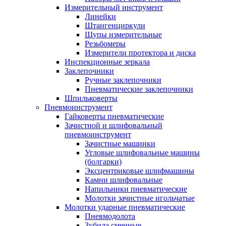
Измерительный инструмент
Линейки
Штангенциркули
Щупы измерительные
Резьбомеры
Измерители протектора и диска
Инспекционные зеркала
Заклепочники
Ручные заклепочники
Пневматические заклепочники
Шпильковерты
Пневмоинструмент
Гайковерты пневматические
Зачистной и шлифовальный
пневмоинструмент
Зачистные машинки
Угловые шлифовальные машины
(болгарки)
Эксцентриковые шлифмашины
Камни шлифовальные
Напильники пневматические
Молотки зачистные игольчатые
Молотки ударные пневматические
Пневмодолота
Зубила сменные