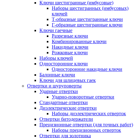
Ключи шестигранные (имбусовые)
Наборы шестигранных (имбусовых)
ключей
Т-образные шестигранные ключи
Г-образные шестигранные ключи
Ключи гаечные
Разрезные ключи
Комбинированные ключи
Накидные ключи
Рожковые ключи
Наборы ключей
Односторонние ключи
Односторонние накидные ключи
Балонные ключи
Ключи для шлицевых гаек
Отвертки и шуруповерты
Ударные отвертки
Ударно-поворотные отвертки
Стандартные отвертки
Диэлектрические отвертки
Наборы диэлектрических отверток
Отвертки битодержатели
Прецизионные отвертки (для точных работ)
Наборы прецизионных отверток
Отвертки для золотника