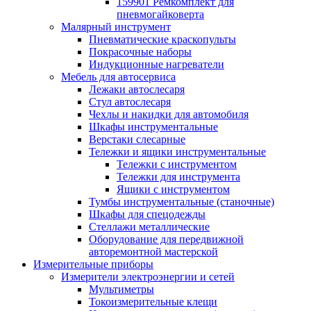
159901 Ремкомплект для
пневмогайковерта
Малярный инструмент
Пневматические краскопульты
Покрасочные наборы
Индукционные нагреватели
Мебель для автосервиса
Лежаки автослесаря
Стул автослесаря
Чехлы и накидки для автомобиля
Шкафы инструментальные
Верстаки слесарные
Тележки и ящики инструментальные
Тележки с инструментом
Тележки для инструмента
Ящики с инструментом
Тумбы инструментальные (станочные)
Шкафы для спецодежды
Стеллажи металлические
Оборудование для передвижной
авторемонтной мастерской
Измерительные приборы
Измерители электроэнергии и сетей
Мультиметры
Токоизмерительные клещи