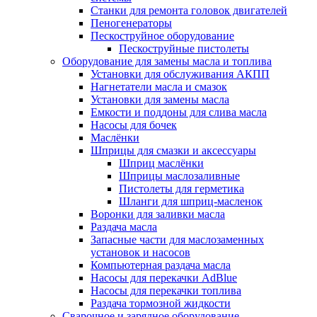
Станки для ремонта головок двигателей
Пеногенераторы
Пескоструйное оборудование
Пескоструйные пистолеты
Оборудование для замены масла и топлива
Установки для обслуживания АКПП
Нагнетатели масла и смазок
Установки для замены масла
Емкости и поддоны для слива масла
Насосы для бочек
Маслёнки
Шприцы для смазки и аксессуары
Шприц маслёнки
Шприцы маслозаливные
Пистолеты для герметика
Шланги для шприц-масленок
Воронки для заливки масла
Раздача масла
Запасные части для маслозаменных
установок и насосов
Компьютерная раздача масла
Насосы для перекачки AdBlue
Насосы для перекачки топлива
Раздача тормозной жидкости
Сварочное и зарядное оборудование