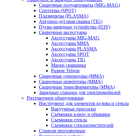
Сварочные полуавтоматы (MIG-MAG)
Споттеры (SPOT)
Плазморезы (PLASMA)
Аргонно-дуговая сварка (TIG)
Пуско-зарядные устройства (ПЗУ)
Сварочные аксессуары
Аксессуары MIG-MAG
Аксессуары MMA
Аксессуары PLASMA
Аксессуары SPOT
Аксессуары TIG
Маски сварщика
Разное Telwin
Сварочные генераторы (MMA)
Сварочные инверторы (MMA)
Сварочные трансформаторы (MMA)
Зарядные станции для электромобилей
Рихтовочное оборудование
Инструмент для элементов кузова и стекла
Вакуумные присоски
Съёмники клипс и обшивки
Съемники стекла
Съемники стеклоочистителей
Стапели рихтовочные