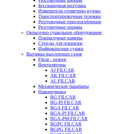
Рихтовочные наборы
Бессварочная рихтовка
Измерители геометрии кузова
Транспортировочные тележки
Рихтовочные приспособления
Рихтовочные оправы
Окрасочно сушильное оборудование
Покрасочные камеры
Стенды для покраски
Инфракрасные сушки
Вытяжка выхлопных газов
Filcar - разное
Вентиляторы
AJ FILCAR
AK FILCAR
AL FILCAR
Механические барабаны
Наконечники
BG FILCAR
BG-PI FILCAR
BGA FILCAR
BGA-PI FILCAR
BGA-PM FILCAR
BGPC FILCAR
BGPG FILCAR