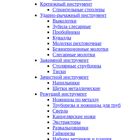
Крепежный инструмент
Строительные степлеры
Ударно-рычажный инструмент
Выколотки
Зубила слесарные
Пробойники
Кувалды
Молотки рихтовочные
Безинерционные молотки
Слесарные молотки
Зажимной инструмент
Столярные струбцины
Тиски
Зачистной инструмент
Напильники
Щетки металлические
Режущий инструмент
Ножницы по металлу
Труборезы и ножницы для труб
Сверла
Канцелярские ножи
Экстракторы
Развальцовщики
Гайкорезы
Наборы метчиков и плашек