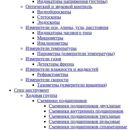
Индикаторы напряжения (тестеры)
Оптический и звуковой контроль
Видеобороскопы
Стетоскопы
Эндоскопы
Измерители оси, длины, угла, расстояния
Индикаторы часового типа
Микрометры
Инклинометры
Измерители температуры
Пирометры (измерители температуры)
Измерители газов
Детекторы фреона
Измерители влажности и жидкостей
Рефрактометры
Измерители скорости
Тахометры (измерители вращения)
Спец инструмент
Ходовая группа
Съемники подшипников
Съемники подшипников двухлапые
Съемники внутренних подшипников
Съемники подшипников трехлапые
Съемники подшипников рельсовые
Съемники подшипников сепараторные