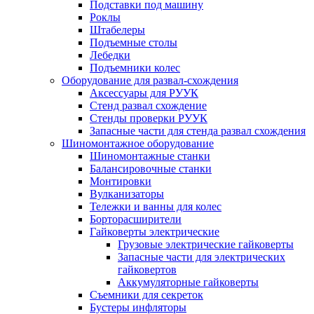
Подставки под машину
Роклы
Штабелеры
Подъемные столы
Лебедки
Подъемники колес
Оборудование для развал-схождения
Аксессуары для РУУК
Стенд развал схождение
Стенды проверки РУУК
Запасные части для стенда развал схождения
Шиномонтажное оборудование
Шиномонтажные станки
Балансировочные станки
Монтировки
Вулканизаторы
Тележки и ванны для колес
Борторасширители
Гайковерты электрические
Грузовые электрические гайковерты
Запасные части для электрических
гайковертов
Аккумуляторные гайковерты
Съемники для секреток
Бустеры инфляторы