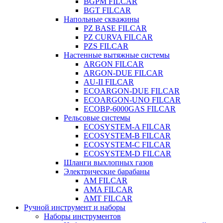
BGPM FILCAR
BGT FILCAR
Напольные скважины
PZ BASE FILCAR
PZ CURVA FILCAR
PZS FILCAR
Настенные вытяжные системы
ARGON FILCAR
ARGON-DUE FILCAR
AU-II FILCAR
ECOARGON-DUE FILCAR
ECOARGON-UNO FILCAR
ECOBP-6000GAS FILCAR
Рельсовые системы
ECOSYSTEM-A FILCAR
ECOSYSTEM-B FILCAR
ECOSYSTEM-C FILCAR
ECOSYSTEM-D FILCAR
Шланги выхлопных газов
Электрические барабаны
AM FILCAR
AMA FILCAR
AMT FILCAR
Ручной инструмент и наборы
Наборы инструментов