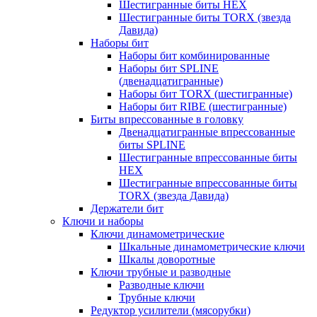
Шестигранные биты HEX
Шестигранные биты TORX (звезда
Давида)
Наборы бит
Наборы бит комбинированные
Наборы бит SPLINE
(двенадцатигранные)
Наборы бит TORX (шестигранные)
Наборы бит RIBE (шестигранные)
Биты впрессованные в головку
Двенадцатигранные впрессованные
биты SPLINE
Шестигранные впрессованные биты
HEX
Шестигранные впрессованные биты
TORX (звезда Давида)
Держатели бит
Ключи и наборы
Ключи динамометрические
Шкальные динамометрические ключи
Шкалы доворотные
Ключи трубные и разводные
Разводные ключи
Трубные ключи
Редуктор усилители (мясорубки)