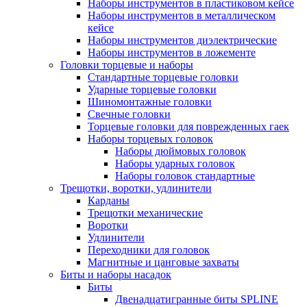
Наборы инструментов в пластиковом кейсе
Наборы инструментов в металлическом
кейсе
Наборы инструментов диэлектрические
Наборы инструментов в ложементе
Головки торцевые и наборы
Стандартные торцевые головки
Ударные торцевые головки
Шиномонтажные головки
Свечные головки
Торцевые головки для поврежденных гаек
Наборы торцевых головок
Наборы дюймовых головок
Наборы ударных головок
Наборы головок стандартные
Трещотки, воротки, удлинители
Карданы
Трещотки механические
Воротки
Удлинители
Переходники для головок
Магнитные и цанговые захваты
Биты и наборы насадок
Биты
Двенадцатигранные биты SPLINE