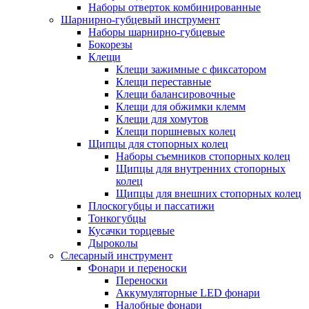
Наборы отверток комбинированные
Шарнирно-губцевый инструмент
Наборы шарнирно-губцевые
Бокорезы
Клещи
Клещи зажимные с фиксатором
Клещи переставные
Клещи балансировочные
Клещи для обжимки клемм
Клещи для хомутов
Клещи поршневых колец
Щипцы для стопорных колец
Наборы съемников стопорных колец
Щипцы для внутренних стопорных
колец
Щипцы для внешних стопорных колец
Плоскогубцы и пассатижи
Тонкогубцы
Кусачки торцевые
Дыроколы
Слесарный инструмент
Фонари и переноски
Переноски
Аккумуляторные LED фонари
Налобные фонари