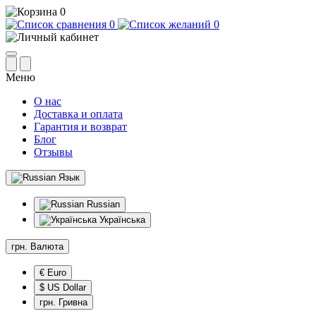
0
0
0
Меню
О нас
Доставка и оплата
Гарантия и возврат
Блог
Отзывы
Язык
Russian
Українська
грн.
Валюта
€ Euro
$ US Dollar
грн. Гривна