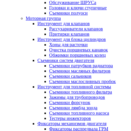
Обслуживание ШРУСа
Головки и ключи ступичные
Съемники полуоси
Моторная группа
Инструмент для клапанов
Рассухариватели клапанов
Притирки клапанов
Инструмент для блока цилиндров
Хоны для расточки
Очистка поршневых канавок
Обжимки поршневых колец
Съемники систем двигателя
Съемники патрубков радиатора
Съемники масляных фильтров
Съемники сальников
Съемники маслосливных пробок
Инструмент для топливной системы
Съемники топливного фильтра
Зажимы для трубопроводов
Съемники форсунок
Съемники лямбда зонда
Съемники топливного насоса
Тестеры инжекторов
Фиксаторы механизмов двигателя
Фиксаторы распредвала ГРМ