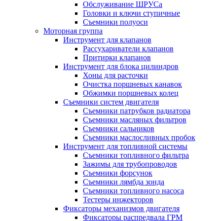
Обслуживание ШРУСа
Головки и ключи ступичные
Съемники полуоси
Моторная группа
Инструмент для клапанов
Рассухариватели клапанов
Притирки клапанов
Инструмент для блока цилиндров
Хоны для расточки
Очистка поршневых канавок
Обжимки поршневых колец
Съемники систем двигателя
Съемники патрубков радиатора
Съемники масляных фильтров
Съемники сальников
Съемники маслосливных пробок
Инструмент для топливной системы
Съемники топливного фильтра
Зажимы для трубопроводов
Съемники форсунок
Съемники лямбда зонда
Съемники топливного насоса
Тестеры инжекторов
Фиксаторы механизмов двигателя
Фиксаторы распредвала ГРМ