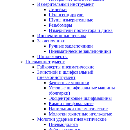
Измерительный инструмент
Линейки
Штангенциркули
Щупы измерительные
Резьбомеры
Измерители протектора и диска
Инспекционные зеркала
Заклепочники
Ручные заклепочники
Пневматические заклепочники
Шпильковерты
Пневмоинструмент
Гайковерты пневматические
Зачистной и шлифовальный
пневмоинструмент
Зачистные машинки
Угловые шлифовальные машины
(болгарки)
Эксцентриковые шлифмашины
Камни шлифовальные
Напильники пневматические
Молотки зачистные игольчатые
Молотки ударные пневматические
Пневмодолота
Зубила сменные