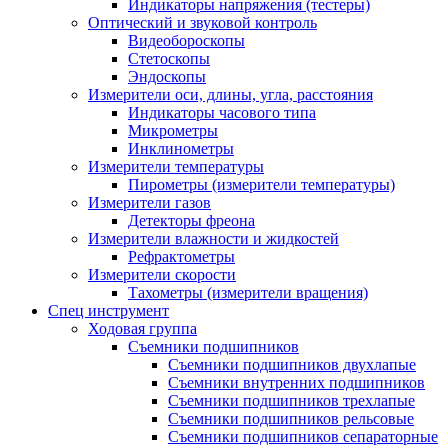
Индикаторы напряжения (тестеры)
Оптический и звуковой контроль
Видеобороскопы
Стетоскопы
Эндоскопы
Измерители оси, длины, угла, расстояния
Индикаторы часового типа
Микрометры
Инклинометры
Измерители температуры
Пирометры (измерители температуры)
Измерители газов
Детекторы фреона
Измерители влажности и жидкостей
Рефрактометры
Измерители скорости
Тахометры (измерители вращения)
Спец инструмент
Ходовая группа
Съемники подшипников
Съемники подшипников двухлапые
Съемники внутренних подшипников
Съемники подшипников трехлапые
Съемники подшипников рельсовые
Съемники подшипников сепараторные