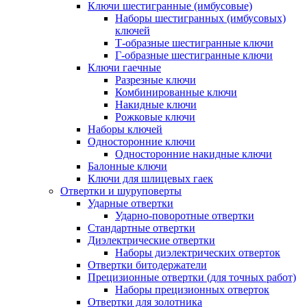
Ключи шестигранные (имбусовые)
Наборы шестигранных (имбусовых)
ключей
Т-образные шестигранные ключи
Г-образные шестигранные ключи
Ключи гаечные
Разрезные ключи
Комбинированные ключи
Накидные ключи
Рожковые ключи
Наборы ключей
Односторонние ключи
Односторонние накидные ключи
Балонные ключи
Ключи для шлицевых гаек
Отвертки и шуруповерты
Ударные отвертки
Ударно-поворотные отвертки
Стандартные отвертки
Диэлектрические отвертки
Наборы диэлектрических отверток
Отвертки битодержатели
Прецизионные отвертки (для точных работ)
Наборы прецизионных отверток
Отвертки для золотника