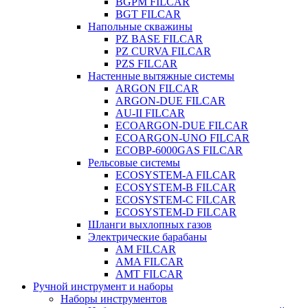
BGPM FILCAR
BGT FILCAR
Напольные скважины
PZ BASE FILCAR
PZ CURVA FILCAR
PZS FILCAR
Настенные вытяжные системы
ARGON FILCAR
ARGON-DUE FILCAR
AU-II FILCAR
ECOARGON-DUE FILCAR
ECOARGON-UNO FILCAR
ECOBP-6000GAS FILCAR
Рельсовые системы
ECOSYSTEM-A FILCAR
ECOSYSTEM-B FILCAR
ECOSYSTEM-C FILCAR
ECOSYSTEM-D FILCAR
Шланги выхлопных газов
Электрические барабаны
AM FILCAR
AMA FILCAR
AMT FILCAR
Ручной инструмент и наборы
Наборы инструментов