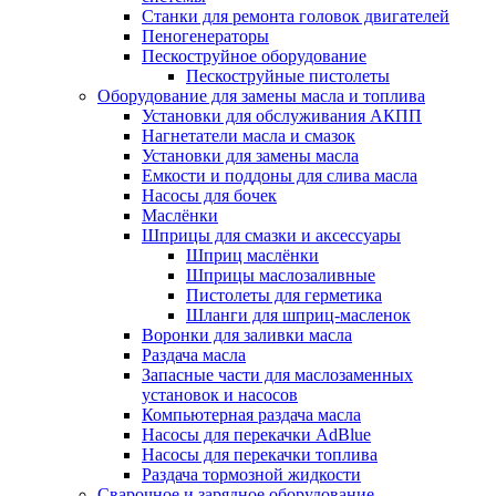
Станки для ремонта головок двигателей
Пеногенераторы
Пескоструйное оборудование
Пескоструйные пистолеты
Оборудование для замены масла и топлива
Установки для обслуживания АКПП
Нагнетатели масла и смазок
Установки для замены масла
Емкости и поддоны для слива масла
Насосы для бочек
Маслёнки
Шприцы для смазки и аксессуары
Шприц маслёнки
Шприцы маслозаливные
Пистолеты для герметика
Шланги для шприц-масленок
Воронки для заливки масла
Раздача масла
Запасные части для маслозаменных
установок и насосов
Компьютерная раздача масла
Насосы для перекачки AdBlue
Насосы для перекачки топлива
Раздача тормозной жидкости
Сварочное и зарядное оборудование