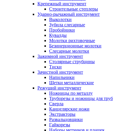
Крепежный инструмент
Строительные степлеры
Ударно-рычажный инструмент
Выколотки
Зубила слесарные
Пробойники
Кувалды
Молотки рихтовочные
Безинерционные молотки
Слесарные молотки
Зажимной инструмент
Столярные струбцины
Тиски
Зачистной инструмент
Напильники
Щетки металлические
Режущий инструмент
Ножницы по металлу
Труборезы и ножницы для труб
Сверла
Канцелярские ножи
Экстракторы
Развальцовщики
Гайкорезы
Наборы метчиков и плашек