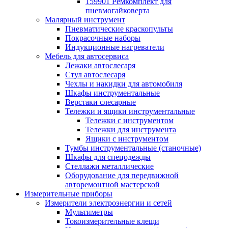
159901 Ремкомплект для
пневмогайковерта
Малярный инструмент
Пневматические краскопульты
Покрасочные наборы
Индукционные нагреватели
Мебель для автосервиса
Лежаки автослесаря
Стул автослесаря
Чехлы и накидки для автомобиля
Шкафы инструментальные
Верстаки слесарные
Тележки и ящики инструментальные
Тележки с инструментом
Тележки для инструмента
Ящики с инструментом
Тумбы инструментальные (станочные)
Шкафы для спецодежды
Стеллажи металлические
Оборудование для передвижной
авторемонтной мастерской
Измерительные приборы
Измерители электроэнергии и сетей
Мультиметры
Токоизмерительные клещи