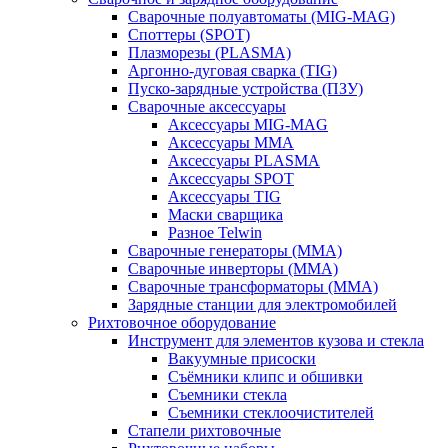
Сварочные полуавтоматы (MIG-MAG)
Споттеры (SPOT)
Плазморезы (PLASMA)
Аргонно-дуговая сварка (TIG)
Пуско-зарядные устройства (ПЗУ)
Сварочные аксессуары
Аксессуары MIG-MAG
Аксессуары MMA
Аксессуары PLASMA
Аксессуары SPOT
Аксессуары TIG
Маски сварщика
Разное Telwin
Сварочные генераторы (MMA)
Сварочные инверторы (MMA)
Сварочные трансформаторы (MMA)
Зарядные станции для электромобилей
Рихтовочное оборудование
Инструмент для элементов кузова и стекла
Вакуумные присоски
Съёмники клипс и обшивки
Съемники стекла
Съемники стеклоочистителей
Стапели рихтовочные