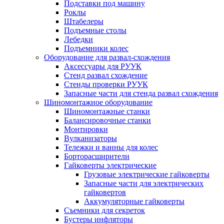
Подставки под машину
Роклы
Штабелеры
Подъемные столы
Лебедки
Подъемники колес
Оборудование для развал-схождения
Аксессуары для РУУК
Стенд развал схождение
Стенды проверки РУУК
Запасные части для стенда развал схождения
Шиномонтажное оборудование
Шиномонтажные станки
Балансировочные станки
Монтировки
Вулканизаторы
Тележки и ванны для колес
Борторасширители
Гайковерты электрические
Грузовые электрические гайковерты
Запасные части для электрических
гайковертов
Аккумуляторные гайковерты
Съемники для секреток
Бустеры инфляторы