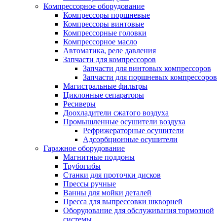
Компрессорное оборудование
Компрессоры поршневые
Компрессоры винтовые
Компрессорные головки
Компрессорное масло
Автоматика, реле давления
Запчасти для компрессоров
Запчасти для винтовых компрессоров
Запчасти для поршневых компрессоров
Магистральные фильтры
Циклонные сепараторы
Ресиверы
Доохладители сжатого воздуха
Промышленные осушители воздуха
Рефрижераторные осушители
Адсорбционные осушители
Гаражное оборудование
Магнитные поддоны
Трубогибы
Станки для проточки дисков
Прессы ручные
Ванны для мойки деталей
Пресса для выпрессовки шкворней
Оборудование для обслуживания тормозной
системы