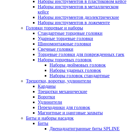
Наборы инструментов в пластиковом кейсе
Наборы инструментов в металлическом
кейсе
Наборы инструментов диэлектрические
Наборы инструментов в ложементе
Головки торцевые и наборы
Стандартные торцевые головки
Ударные торцевые головки
Шиномонтажные головки
Свечные головки
Торцевые головки для поврежденных гаек
Наборы торцевых головок
Наборы дюймовых головок
Наборы ударных головок
Наборы головок стандартные
Трещотки, воротки, удлинители
Карданы
Трещотки механические
Воротки
Удлинители
Переходники для головок
Магнитные и цанговые захваты
Биты и наборы насадок
Биты
Двенадцатигранные биты SPLINE