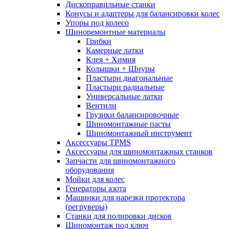
Дископравильные станки
Конусы и адаптеры для балансировки колес
Упоры под колесо
Шиноремонтные материалы
Грибки
Камерные латки
Клея + Химия
Колышки + Шнуры
Пластыри диагональные
Пластыри радиальные
Универсальные латки
Вентили
Грузики балансировочные
Шиномонтажные пасты
Шиномонтажный инструмент
Аксессуары TPMS
Аксессуары для шиномонтажных станков
Запчасти для шиномонтажного
оборудования
Мойки для колес
Генераторы азота
Машинки для нарезки протектора
(регруверы)
Станки для полировки дисков
Шиномонтаж под ключ