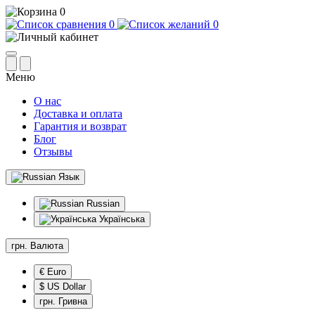
0
0
0
Меню
О нас
Доставка и оплата
Гарантия и возврат
Блог
Отзывы
Язык
Russian
Українська
грн.
Валюта
€ Euro
$ US Dollar
грн. Гривна