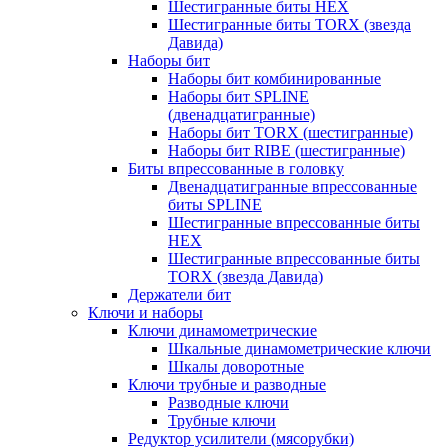
Шестигранные биты HEX
Шестигранные биты TORX (звезда
Давида)
Наборы бит
Наборы бит комбинированные
Наборы бит SPLINE
(двенадцатигранные)
Наборы бит TORX (шестигранные)
Наборы бит RIBE (шестигранные)
Биты впрессованные в головку
Двенадцатигранные впрессованные
биты SPLINE
Шестигранные впрессованные биты
HEX
Шестигранные впрессованные биты
TORX (звезда Давида)
Держатели бит
Ключи и наборы
Ключи динамометрические
Шкальные динамометрические ключи
Шкалы доворотные
Ключи трубные и разводные
Разводные ключи
Трубные ключи
Редуктор усилители (мясорубки)