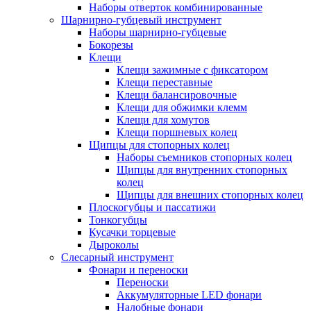
Наборы отверток комбинированные
Шарнирно-губцевый инструмент
Наборы шарнирно-губцевые
Бокорезы
Клещи
Клещи зажимные с фиксатором
Клещи переставные
Клещи балансировочные
Клещи для обжимки клемм
Клещи для хомутов
Клещи поршневых колец
Щипцы для стопорных колец
Наборы съемников стопорных колец
Щипцы для внутренних стопорных
колец
Щипцы для внешних стопорных колец
Плоскогубцы и пассатижи
Тонкогубцы
Кусачки торцевые
Дыроколы
Слесарный инструмент
Фонари и переноски
Переноски
Аккумуляторные LED фонари
Налобные фонари