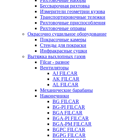
Рихтовочные наборы
Бессварочная рихтовка
Измерители геометрии кузова
Транспортировочные тележки
Рихтовочные приспособления
Рихтовочные оправы
Окрасочно сушильное оборудование
Покрасочные камеры
Стенды для покраски
Инфракрасные сушки
Вытяжка выхлопных газов
Filcar - разное
Вентиляторы
AJ FILCAR
AK FILCAR
AL FILCAR
Механические барабаны
Наконечники
BG FILCAR
BG-PI FILCAR
BGA FILCAR
BGA-PI FILCAR
BGA-PM FILCAR
BGPC FILCAR
BGPG FILCAR