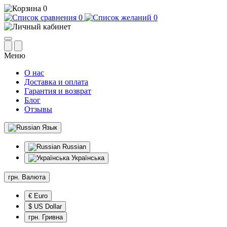
0
0
0
Меню
О нас
Доставка и оплата
Гарантия и возврат
Блог
Отзывы
Язык
Russian
Українська
грн.
Валюта
€ Euro
$ US Dollar
грн. Гривна