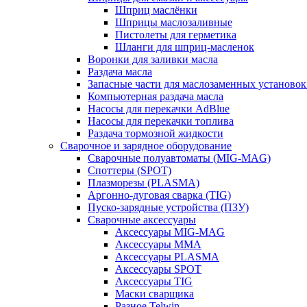
Шприц маслёнки
Шприцы маслозаливные
Пистолеты для герметика
Шланги для шприц-масленок
Воронки для заливки масла
Раздача масла
Запасные части для маслозаменных установок
Компьютерная раздача масла
Насосы для перекачки AdBlue
Насосы для перекачки топлива
Раздача тормозной жидкости
Сварочное и зарядное оборудование
Сварочные полуавтоматы (MIG-MAG)
Споттеры (SPOT)
Плазморезы (PLASMA)
Аргонно-дуговая сварка (TIG)
Пуско-зарядные устройства (ПЗУ)
Сварочные аксессуары
Аксессуары MIG-MAG
Аксессуары MMA
Аксессуары PLASMA
Аксессуары SPOT
Аксессуары TIG
Маски сварщика
Разное Telwin