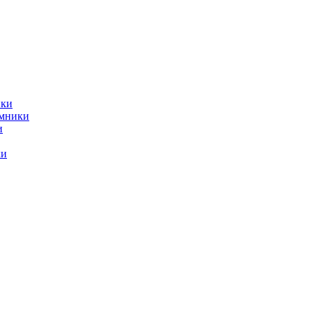
ики
емники
и
ки