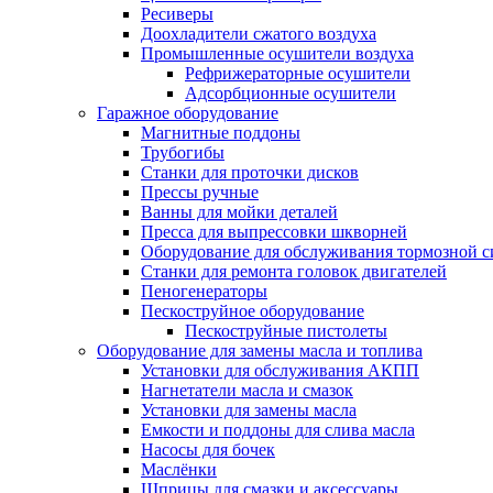
Ресиверы
Доохладители сжатого воздуха
Промышленные осушители воздуха
Рефрижераторные осушители
Адсорбционные осушители
Гаражное оборудование
Магнитные поддоны
Трубогибы
Станки для проточки дисков
Прессы ручные
Ванны для мойки деталей
Пресса для выпрессовки шкворней
Оборудование для обслуживания тормозной 
Станки для ремонта головок двигателей
Пеногенераторы
Пескоструйное оборудование
Пескоструйные пистолеты
Оборудование для замены масла и топлива
Установки для обслуживания АКПП
Нагнетатели масла и смазок
Установки для замены масла
Емкости и поддоны для слива масла
Насосы для бочек
Маслёнки
Шприцы для смазки и аксессуары