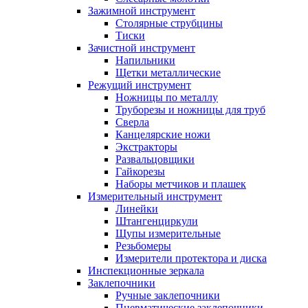
Зажимной инструмент
Столярные струбцины
Тиски
Зачистной инструмент
Напильники
Щетки металлические
Режущий инструмент
Ножницы по металлу
Труборезы и ножницы для труб
Сверла
Канцелярские ножи
Экстракторы
Развальцовщики
Гайкорезы
Наборы метчиков и плашек
Измерительный инструмент
Линейки
Штангенциркули
Щупы измерительные
Резьбомеры
Измерители протектора и диска
Инспекционные зеркала
Заклепочники
Ручные заклепочники
Пневматические заклепочники