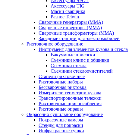
Аксессуары SPOT
Аксессуары TIG
Маски сварщика
Разное Telwin
Сварочные генераторы (MMA)
Сварочные инверторы (MMA)
Сварочные трансформаторы (MMA)
Зарядные станции для электромобилей
Рихтовочное оборудование
Инструмент для элементов кузова и стекла
Вакуумные присоски
Съёмники клипс и обшивки
Съемники стекла
Съемники стеклоочистителей
Стапели рихтовочные
Рихтовочные наборы
Бессварочная рихтовка
Измерители геометрии кузова
Транспортировочные тележки
Рихтовочные приспособления
Рихтовочные оправы
Окрасочно сушильное оборудование
Покрасочные камеры
Стенды для покраски
Инфракрасные сушки