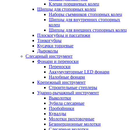
Клещи поршневых колец
Щипцы для стопорных колец
Наборы съемников стопорных колец
Щипцы для внутренних стопорных
колец
Щипцы для внешних стопорных колец
Плоскогубцы и пассатижи
Тонкогубцы
Кусачки торцевые
Дыроколы
Слесарный инструмент
Фонари и переноски
Переноски
Аккумуляторные LED фонари
Налобные фонари
Крепежный инструмент
Строительные степлеры
Ударно-рычажный инструмент
Выколотки
Зубила слесарные
Пробойники
Кувалды
Молотки рихтовочные
Безинерционные молотки
Слесарные молотки