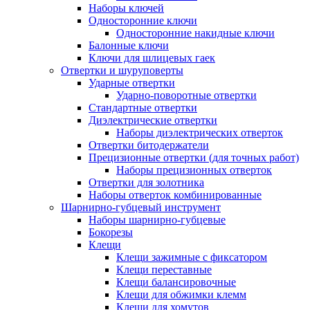
Наборы ключей
Односторонние ключи
Односторонние накидные ключи
Балонные ключи
Ключи для шлицевых гаек
Отвертки и шуруповерты
Ударные отвертки
Ударно-поворотные отвертки
Стандартные отвертки
Диэлектрические отвертки
Наборы диэлектрических отверток
Отвертки битодержатели
Прецизионные отвертки (для точных работ)
Наборы прецизионных отверток
Отвертки для золотника
Наборы отверток комбинированные
Шарнирно-губцевый инструмент
Наборы шарнирно-губцевые
Бокорезы
Клещи
Клещи зажимные с фиксатором
Клещи переставные
Клещи балансировочные
Клещи для обжимки клемм
Клещи для хомутов