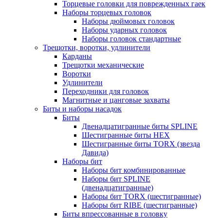
Торцевые головки для поврежденных гаек
Наборы торцевых головок
Наборы дюймовых головок
Наборы ударных головок
Наборы головок стандартные
Трещотки, воротки, удлинители
Карданы
Трещотки механические
Воротки
Удлинители
Переходники для головок
Магнитные и цанговые захваты
Биты и наборы насадок
Биты
Двенадцатигранные биты SPLINE
Шестигранные биты HEX
Шестигранные биты TORX (звезда
Давида)
Наборы бит
Наборы бит комбинированные
Наборы бит SPLINE
(двенадцатигранные)
Наборы бит TORX (шестигранные)
Наборы бит RIBE (шестигранные)
Биты впрессованные в головку