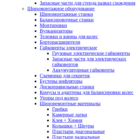
Запасные части для стенда развал схождения
Шиномонтажное оборудование
Шиномонтажные станки
Балансировочные станки
Монтировки
Вулканизаторы
Тележки и ванны для колес
Борторасширители
Гайковерты электрические
Грузовые электрические гайковерты
Запасные части для электрических
гайковертов
Аккумуляторные гайковерты
Съемники для секреток
Бустеры инфляторы
Дископравильные станки
Конусы и адаптеры для балансировки колес
Упоры под колесо
Шиноремонтные материалы
Грибки
Камерные латки
Клея + Химия
Колышки + Шнуры
Пластыри диагональные
Пластыри радиальные