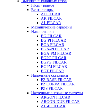
Вытяжка выхлопных газов
Filcar - разное
Вентиляторы
AJ FILCAR
AK FILCAR
AL FILCAR
Механические барабаны
Наконечники
BG FILCAR
BG-PI FILCAR
BGA FILCAR
BGA-PI FILCAR
BGA-PM FILCAR
BGPC FILCAR
BGPG FILCAR
BGPM FILCAR
BGT FILCAR
Напольные скважины
PZ BASE FILCAR
PZ CURVA FILCAR
PZS FILCAR
Настенные вытяжные системы
ARGON FILCAR
ARGON-DUE FILCAR
AU-II FILCAR