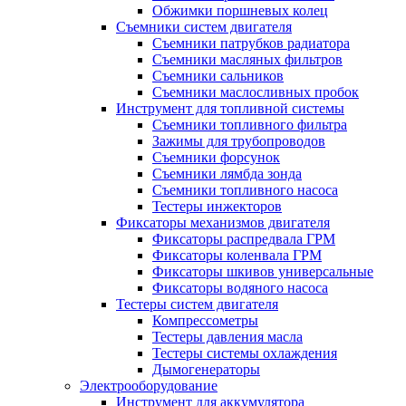
Обжимки поршневых колец
Съемники систем двигателя
Съемники патрубков радиатора
Съемники масляных фильтров
Съемники сальников
Съемники маслосливных пробок
Инструмент для топливной системы
Съемники топливного фильтра
Зажимы для трубопроводов
Съемники форсунок
Съемники лямбда зонда
Съемники топливного насоса
Тестеры инжекторов
Фиксаторы механизмов двигателя
Фиксаторы распредвала ГРМ
Фиксаторы коленвала ГРМ
Фиксаторы шкивов универсальные
Фиксаторы водяного насоса
Тестеры систем двигателя
Компрессометры
Тестеры давления масла
Тестеры системы охлаждения
Дымогенераторы
Электрооборудование
Инструмент для аккумулятора