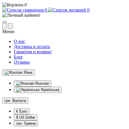
0
0
0
Меню
О нас
Доставка и оплата
Гарантия и возврат
Блог
Отзывы
Язык
Russian
Українська
грн.
Валюта
€ Euro
$ US Dollar
грн. Гривна