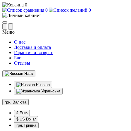
0
0
0
Меню
О нас
Доставка и оплата
Гарантия и возврат
Блог
Отзывы
Язык
Russian
Українська
грн.
Валюта
€ Euro
$ US Dollar
грн. Гривна