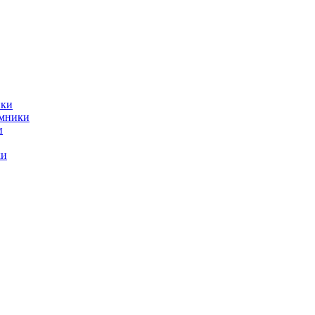
ики
емники
и
ки