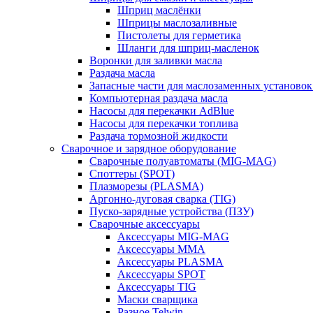
Шприц маслёнки
Шприцы маслозаливные
Пистолеты для герметика
Шланги для шприц-масленок
Воронки для заливки масла
Раздача масла
Запасные части для маслозаменных установок
Компьютерная раздача масла
Насосы для перекачки AdBlue
Насосы для перекачки топлива
Раздача тормозной жидкости
Сварочное и зарядное оборудование
Сварочные полуавтоматы (MIG-MAG)
Споттеры (SPOT)
Плазморезы (PLASMA)
Аргонно-дуговая сварка (TIG)
Пуско-зарядные устройства (ПЗУ)
Сварочные аксессуары
Аксессуары MIG-MAG
Аксессуары MMA
Аксессуары PLASMA
Аксессуары SPOT
Аксессуары TIG
Маски сварщика
Разное Telwin