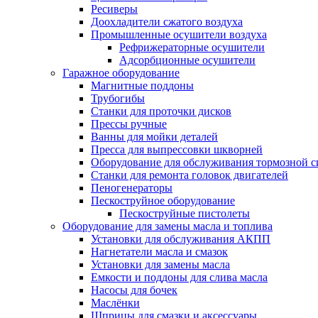
Ресиверы
Доохладители сжатого воздуха
Промышленные осушители воздуха
Рефрижераторные осушители
Адсорбционные осушители
Гаражное оборудование
Магнитные поддоны
Трубогибы
Станки для проточки дисков
Прессы ручные
Ванны для мойки деталей
Пресса для выпрессовки шкворней
Оборудование для обслуживания тормозной 
Станки для ремонта головок двигателей
Пеногенераторы
Пескоструйное оборудование
Пескоструйные пистолеты
Оборудование для замены масла и топлива
Установки для обслуживания АКПП
Нагнетатели масла и смазок
Установки для замены масла
Емкости и поддоны для слива масла
Насосы для бочек
Маслёнки
Шприцы для смазки и аксессуары