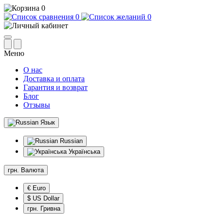
0
0
0
Меню
О нас
Доставка и оплата
Гарантия и возврат
Блог
Отзывы
Язык
Russian
Українська
грн.
Валюта
€ Euro
$ US Dollar
грн. Гривна