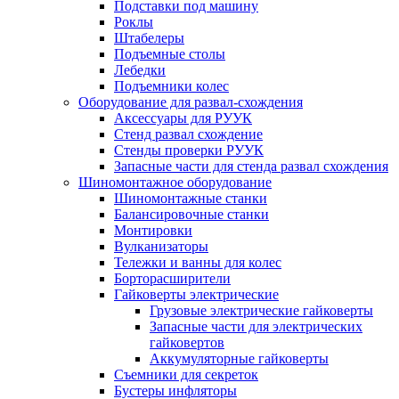
Подставки под машину
Роклы
Штабелеры
Подъемные столы
Лебедки
Подъемники колес
Оборудование для развал-схождения
Аксессуары для РУУК
Стенд развал схождение
Стенды проверки РУУК
Запасные части для стенда развал схождения
Шиномонтажное оборудование
Шиномонтажные станки
Балансировочные станки
Монтировки
Вулканизаторы
Тележки и ванны для колес
Борторасширители
Гайковерты электрические
Грузовые электрические гайковерты
Запасные части для электрических
гайковертов
Аккумуляторные гайковерты
Съемники для секреток
Бустеры инфляторы