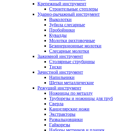
Крепежный инструмент
Строительные степлеры
Ударно-рычажный инструмент
Выколотки
Зубила слесарные
Пробойники
Кувалды
Молотки рихтовочные
Безинерционные молотки
Слесарные молотки
Зажимной инструмент
Столярные струбцины
Тиски
Зачистной инструмент
Напильники
Щетки металлические
Режущий инструмент
Ножницы по металлу
Труборезы и ножницы для труб
Сверла
Канцелярские ножи
Экстракторы
Развальцовщики
Гайкорезы
Наборы метчиков и плашек