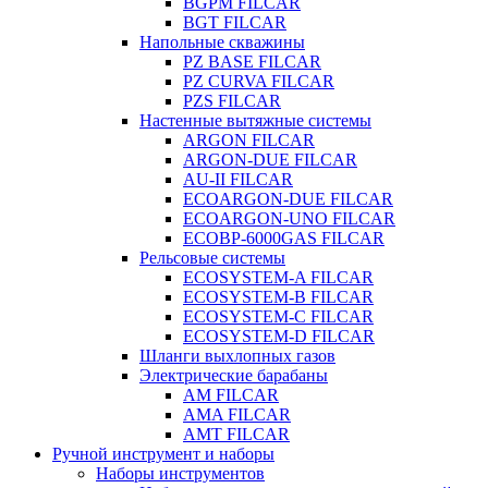
BGPM FILCAR
BGT FILCAR
Напольные скважины
PZ BASE FILCAR
PZ CURVA FILCAR
PZS FILCAR
Настенные вытяжные системы
ARGON FILCAR
ARGON-DUE FILCAR
AU-II FILCAR
ECOARGON-DUE FILCAR
ECOARGON-UNO FILCAR
ECOBP-6000GAS FILCAR
Рельсовые системы
ECOSYSTEM-A FILCAR
ECOSYSTEM-B FILCAR
ECOSYSTEM-C FILCAR
ECOSYSTEM-D FILCAR
Шланги выхлопных газов
Электрические барабаны
AM FILCAR
AMA FILCAR
AMT FILCAR
Ручной инструмент и наборы
Наборы инструментов