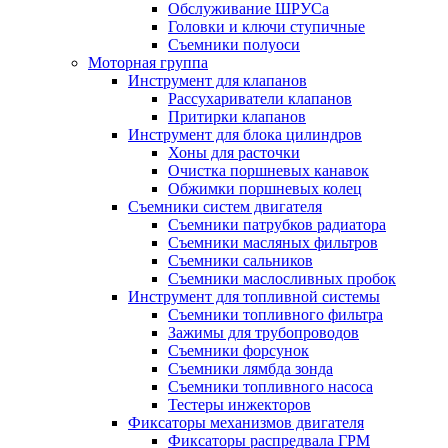
Обслуживание ШРУСа
Головки и ключи ступичные
Съемники полуоси
Моторная группа
Инструмент для клапанов
Рассухариватели клапанов
Притирки клапанов
Инструмент для блока цилиндров
Хоны для расточки
Очистка поршневых канавок
Обжимки поршневых колец
Съемники систем двигателя
Съемники патрубков радиатора
Съемники масляных фильтров
Съемники сальников
Съемники маслосливных пробок
Инструмент для топливной системы
Съемники топливного фильтра
Зажимы для трубопроводов
Съемники форсунок
Съемники лямбда зонда
Съемники топливного насоса
Тестеры инжекторов
Фиксаторы механизмов двигателя
Фиксаторы распредвала ГРМ