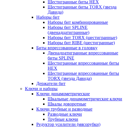
Шестигранные биты HEX
Шестигранные биты TORX (звезда
Давида)
Наборы бит
Наборы бит комбинированные
Наборы бит SPLINE
(двенадцатигранные)
Наборы бит TORX (шестигранные)
Наборы бит RIBE (шестигранные)
Биты впрессованные в головку
Двенадцатигранные впрессованные
биты SPLINE
Шестигранные впрессованные биты
HEX
Шестигранные впрессованные биты
TORX (звезда Давида)
Держатели бит
Ключи и наборы
Ключи динамометрические
Шкальные динамометрические ключи
Шкалы доворотные
Ключи трубные и разводные
Разводные ключи
Трубные ключи
Редуктор усилители (мясорубки)