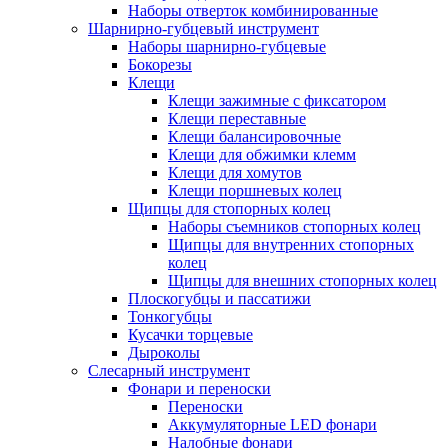
Наборы отверток комбинированные
Шарнирно-губцевый инструмент
Наборы шарнирно-губцевые
Бокорезы
Клещи
Клещи зажимные с фиксатором
Клещи переставные
Клещи балансировочные
Клещи для обжимки клемм
Клещи для хомутов
Клещи поршневых колец
Щипцы для стопорных колец
Наборы съемников стопорных колец
Щипцы для внутренних стопорных
колец
Щипцы для внешних стопорных колец
Плоскогубцы и пассатижи
Тонкогубцы
Кусачки торцевые
Дыроколы
Слесарный инструмент
Фонари и переноски
Переноски
Аккумуляторные LED фонари
Налобные фонари