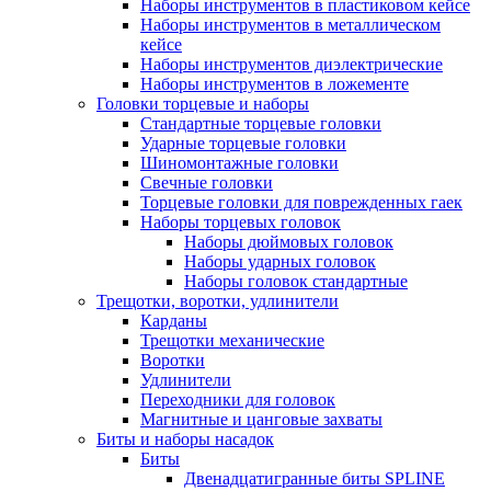
Наборы инструментов в пластиковом кейсе
Наборы инструментов в металлическом
кейсе
Наборы инструментов диэлектрические
Наборы инструментов в ложементе
Головки торцевые и наборы
Стандартные торцевые головки
Ударные торцевые головки
Шиномонтажные головки
Свечные головки
Торцевые головки для поврежденных гаек
Наборы торцевых головок
Наборы дюймовых головок
Наборы ударных головок
Наборы головок стандартные
Трещотки, воротки, удлинители
Карданы
Трещотки механические
Воротки
Удлинители
Переходники для головок
Магнитные и цанговые захваты
Биты и наборы насадок
Биты
Двенадцатигранные биты SPLINE