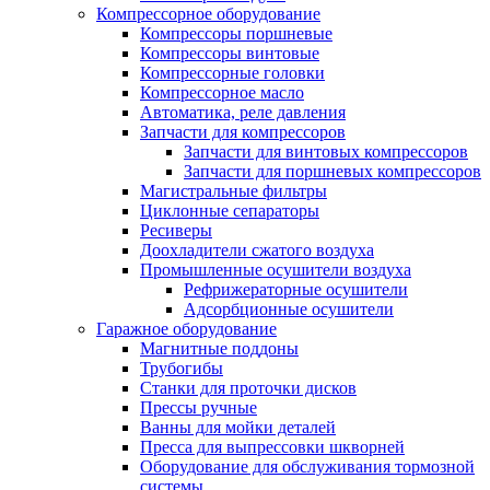
Компрессорное оборудование
Компрессоры поршневые
Компрессоры винтовые
Компрессорные головки
Компрессорное масло
Автоматика, реле давления
Запчасти для компрессоров
Запчасти для винтовых компрессоров
Запчасти для поршневых компрессоров
Магистральные фильтры
Циклонные сепараторы
Ресиверы
Доохладители сжатого воздуха
Промышленные осушители воздуха
Рефрижераторные осушители
Адсорбционные осушители
Гаражное оборудование
Магнитные поддоны
Трубогибы
Станки для проточки дисков
Прессы ручные
Ванны для мойки деталей
Пресса для выпрессовки шкворней
Оборудование для обслуживания тормозной
системы