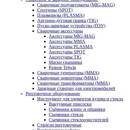
Сварочные полуавтоматы (MIG-MAG)
Споттеры (SPOT)
Плазморезы (PLASMA)
Аргонно-дуговая сварка (TIG)
Пуско-зарядные устройства (ПЗУ)
Сварочные аксессуары
Аксессуары MIG-MAG
Аксессуары MMA
Аксессуары PLASMA
Аксессуары SPOT
Аксессуары TIG
Маски сварщика
Разное Telwin
Сварочные генераторы (MMA)
Сварочные инверторы (MMA)
Сварочные трансформаторы (MMA)
Зарядные станции для электромобилей
Рихтовочное оборудование
Инструмент для элементов кузова и стекла
Вакуумные присоски
Съёмники клипс и обшивки
Съемники стекла
Съемники стеклоочистителей
Стапели рихтовочные