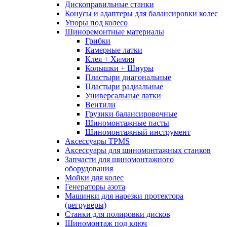
Дископравильные станки
Конусы и адаптеры для балансировки колес
Упоры под колесо
Шиноремонтные материалы
Грибки
Камерные латки
Клея + Химия
Колышки + Шнуры
Пластыри диагональные
Пластыри радиальные
Универсальные латки
Вентили
Грузики балансировочные
Шиномонтажные пасты
Шиномонтажный инструмент
Аксессуары TPMS
Аксессуары для шиномонтажных станков
Запчасти для шиномонтажного
оборудования
Мойки для колес
Генераторы азота
Машинки для нарезки протектора
(регруверы)
Станки для полировки дисков
Шиномонтаж под ключ