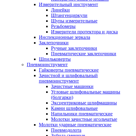
Измерительный инструмент
Линейки
Штангенциркули
Щупы измерительные
Резьбомеры
Измерители протектора и диска
Инспекционные зеркала
Заклепочники
Ручные заклепочники
Пневматические заклепочники
Шпильковерты
Пневмоинструмент
Гайковерты пневматические
Зачистной и шлифовальный
пневмоинструмент
Зачистные машинки
Угловые шлифовальные машины
(болгарки)
Эксцентриковые шлифмашины
Камни шлифовальные
Напильники пневматические
Молотки зачистные игольчатые
Молотки ударные пневматические
Пневмодолота
Зубила сменные