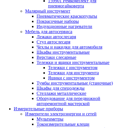
159901 Ремкомплект для
пневмогайковерта
Малярный инструмент
Пневматические краскопульты
Покрасочные наборы
Индукционные нагреватели
Мебель для автосервиса
Лежаки автослесаря
Стул автослесаря
Чехлы и накидки для автомобиля
Шкафы инструментальные
Верстаки слесарные
Тележки и ящики инструментальные
Тележки с инструментом
Тележки для инструмента
Ящики с инструментом
Тумбы инструментальные (станочные)
Шкафы для спецодежды
Стеллажи металлические
Оборудование для передвижной
авторемонтной мастерской
Измерительные приборы
Измерители электроэнергии и сетей
Мультиметры
Токоизмерительные клещи