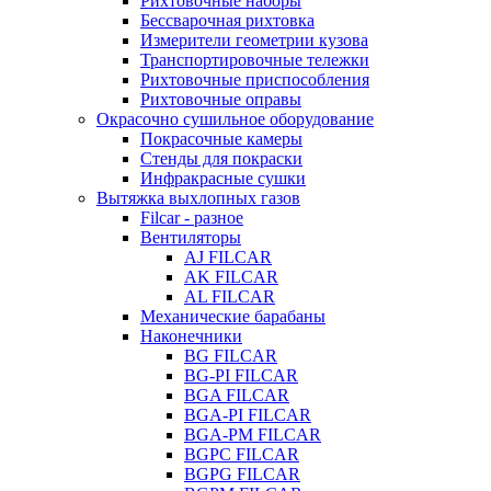
Рихтовочные наборы
Бессварочная рихтовка
Измерители геометрии кузова
Транспортировочные тележки
Рихтовочные приспособления
Рихтовочные оправы
Окрасочно сушильное оборудование
Покрасочные камеры
Стенды для покраски
Инфракрасные сушки
Вытяжка выхлопных газов
Filcar - разное
Вентиляторы
AJ FILCAR
AK FILCAR
AL FILCAR
Механические барабаны
Наконечники
BG FILCAR
BG-PI FILCAR
BGA FILCAR
BGA-PI FILCAR
BGA-PM FILCAR
BGPC FILCAR
BGPG FILCAR