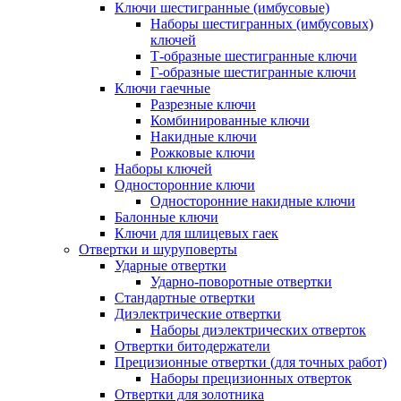
Ключи шестигранные (имбусовые)
Наборы шестигранных (имбусовых)
ключей
Т-образные шестигранные ключи
Г-образные шестигранные ключи
Ключи гаечные
Разрезные ключи
Комбинированные ключи
Накидные ключи
Рожковые ключи
Наборы ключей
Односторонние ключи
Односторонние накидные ключи
Балонные ключи
Ключи для шлицевых гаек
Отвертки и шуруповерты
Ударные отвертки
Ударно-поворотные отвертки
Стандартные отвертки
Диэлектрические отвертки
Наборы диэлектрических отверток
Отвертки битодержатели
Прецизионные отвертки (для точных работ)
Наборы прецизионных отверток
Отвертки для золотника