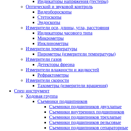
Индикаторы напряжения (тестеры)
Оптический и звуковой контроль
Видеобороскопы
Стетоскопы
Эндоскопы
Измерители оси, длины, угла, расстояния
Индикаторы часового типа
Микрометры
Инклинометры
Измерители температуры
Пирометры (измерители температуры)
Измерители газов
Детекторы фреона
Измерители влажности и жидкостей
Рефрактометры
Измерители скорости
Тахометры (измерители вращения)
Спец инструмент
Ходовая группа
Съемники подшипников
Съемники подшипников двухлапые
Съемники внутренних подшипников
Съемники подшипников трехлапые
Съемники подшипников рельсовые
Съемники подшипников сепараторные