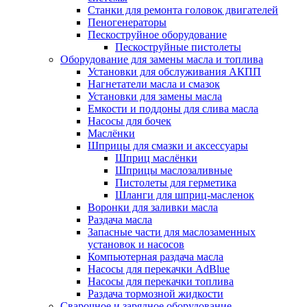
Станки для ремонта головок двигателей
Пеногенераторы
Пескоструйное оборудование
Пескоструйные пистолеты
Оборудование для замены масла и топлива
Установки для обслуживания АКПП
Нагнетатели масла и смазок
Установки для замены масла
Емкости и поддоны для слива масла
Насосы для бочек
Маслёнки
Шприцы для смазки и аксессуары
Шприц маслёнки
Шприцы маслозаливные
Пистолеты для герметика
Шланги для шприц-масленок
Воронки для заливки масла
Раздача масла
Запасные части для маслозаменных
установок и насосов
Компьютерная раздача масла
Насосы для перекачки AdBlue
Насосы для перекачки топлива
Раздача тормозной жидкости
Сварочное и зарядное оборудование