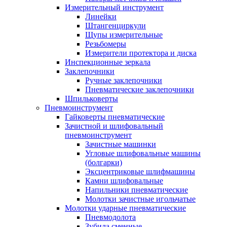
Измерительный инструмент
Линейки
Штангенциркули
Щупы измерительные
Резьбомеры
Измерители протектора и диска
Инспекционные зеркала
Заклепочники
Ручные заклепочники
Пневматические заклепочники
Шпильковерты
Пневмоинструмент
Гайковерты пневматические
Зачистной и шлифовальный
пневмоинструмент
Зачистные машинки
Угловые шлифовальные машины
(болгарки)
Эксцентриковые шлифмашины
Камни шлифовальные
Напильники пневматические
Молотки зачистные игольчатые
Молотки ударные пневматические
Пневмодолота
Зубила сменные