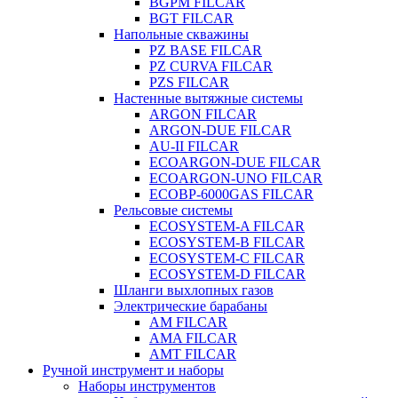
BGPM FILCAR
BGT FILCAR
Напольные скважины
PZ BASE FILCAR
PZ CURVA FILCAR
PZS FILCAR
Настенные вытяжные системы
ARGON FILCAR
ARGON-DUE FILCAR
AU-II FILCAR
ECOARGON-DUE FILCAR
ECOARGON-UNO FILCAR
ECOBP-6000GAS FILCAR
Рельсовые системы
ECOSYSTEM-A FILCAR
ECOSYSTEM-B FILCAR
ECOSYSTEM-C FILCAR
ECOSYSTEM-D FILCAR
Шланги выхлопных газов
Электрические барабаны
AM FILCAR
AMA FILCAR
AMT FILCAR
Ручной инструмент и наборы
Наборы инструментов