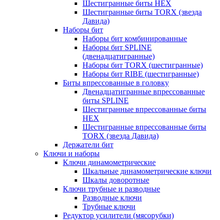
Шестигранные биты HEX
Шестигранные биты TORX (звезда
Давида)
Наборы бит
Наборы бит комбинированные
Наборы бит SPLINE
(двенадцатигранные)
Наборы бит TORX (шестигранные)
Наборы бит RIBE (шестигранные)
Биты впрессованные в головку
Двенадцатигранные впрессованные
биты SPLINE
Шестигранные впрессованные биты
HEX
Шестигранные впрессованные биты
TORX (звезда Давида)
Держатели бит
Ключи и наборы
Ключи динамометрические
Шкальные динамометрические ключи
Шкалы доворотные
Ключи трубные и разводные
Разводные ключи
Трубные ключи
Редуктор усилители (мясорубки)