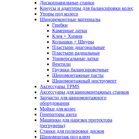
Дископравильные станки
Конусы и адаптеры для балансировки колес
Упоры под колесо
Шиноремонтные материалы
Грибки
Камерные латки
Клея + Химия
Колышки + Шнуры
Пластыри диагональные
Пластыри радиальные
Универсальные латки
Вентили
Грузики балансировочные
Шиномонтажные пасты
Шиномонтажный инструмент
Аксессуары TPMS
Аксессуары для шиномонтажных станков
Запчасти для шиномонтажного
оборудования
Мойки для колес
Генераторы азота
Машинки для нарезки протектора
(регруверы)
Станки для полировки дисков
Шиномонтаж под ключ