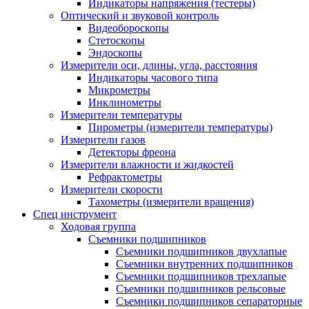
Индикаторы напряжения (тестеры)
Оптический и звуковой контроль
Видеобороскопы
Стетоскопы
Эндоскопы
Измерители оси, длины, угла, расстояния
Индикаторы часового типа
Микрометры
Инклинометры
Измерители температуры
Пирометры (измерители температуры)
Измерители газов
Детекторы фреона
Измерители влажности и жидкостей
Рефрактометры
Измерители скорости
Тахометры (измерители вращения)
Спец инструмент
Ходовая группа
Съемники подшипников
Съемники подшипников двухлапые
Съемники внутренних подшипников
Съемники подшипников трехлапые
Съемники подшипников рельсовые
Съемники подшипников сепараторные