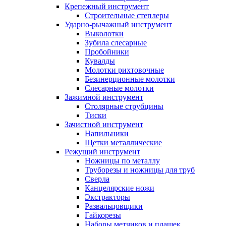
Крепежный инструмент
Строительные степлеры
Ударно-рычажный инструмент
Выколотки
Зубила слесарные
Пробойники
Кувалды
Молотки рихтовочные
Безинерционные молотки
Слесарные молотки
Зажимной инструмент
Столярные струбцины
Тиски
Зачистной инструмент
Напильники
Щетки металлические
Режущий инструмент
Ножницы по металлу
Труборезы и ножницы для труб
Сверла
Канцелярские ножи
Экстракторы
Развальцовщики
Гайкорезы
Наборы метчиков и плашек