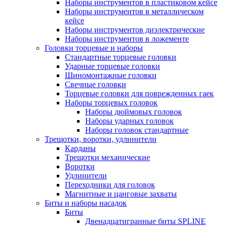
Наборы инструментов в пластиковом кейсе
Наборы инструментов в металлическом
кейсе
Наборы инструментов диэлектрические
Наборы инструментов в ложементе
Головки торцевые и наборы
Стандартные торцевые головки
Ударные торцевые головки
Шиномонтажные головки
Свечные головки
Торцевые головки для поврежденных гаек
Наборы торцевых головок
Наборы дюймовых головок
Наборы ударных головок
Наборы головок стандартные
Трещотки, воротки, удлинители
Карданы
Трещотки механические
Воротки
Удлинители
Переходники для головок
Магнитные и цанговые захваты
Биты и наборы насадок
Биты
Двенадцатигранные биты SPLINE