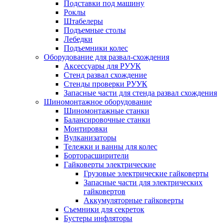
Подставки под машину
Роклы
Штабелеры
Подъемные столы
Лебедки
Подъемники колес
Оборудование для развал-схождения
Аксессуары для РУУК
Стенд развал схождение
Стенды проверки РУУК
Запасные части для стенда развал схождения
Шиномонтажное оборудование
Шиномонтажные станки
Балансировочные станки
Монтировки
Вулканизаторы
Тележки и ванны для колес
Борторасширители
Гайковерты электрические
Грузовые электрические гайковерты
Запасные части для электрических
гайковертов
Аккумуляторные гайковерты
Съемники для секреток
Бустеры инфляторы