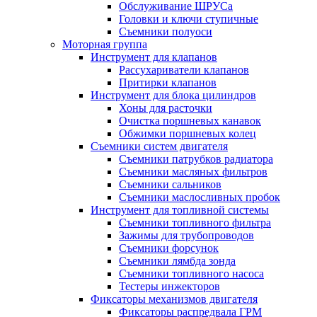
Обслуживание ШРУСа
Головки и ключи ступичные
Съемники полуоси
Моторная группа
Инструмент для клапанов
Рассухариватели клапанов
Притирки клапанов
Инструмент для блока цилиндров
Хоны для расточки
Очистка поршневых канавок
Обжимки поршневых колец
Съемники систем двигателя
Съемники патрубков радиатора
Съемники масляных фильтров
Съемники сальников
Съемники маслосливных пробок
Инструмент для топливной системы
Съемники топливного фильтра
Зажимы для трубопроводов
Съемники форсунок
Съемники лямбда зонда
Съемники топливного насоса
Тестеры инжекторов
Фиксаторы механизмов двигателя
Фиксаторы распредвала ГРМ