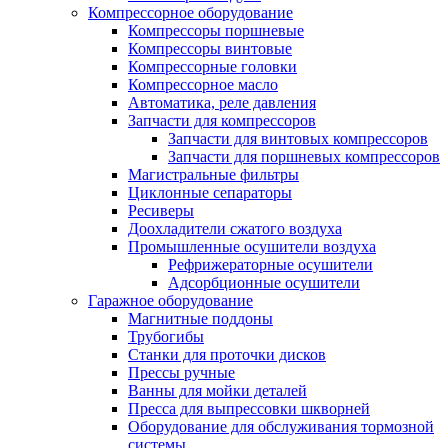
Компрессорное оборудование
Компрессоры поршневые
Компрессоры винтовые
Компрессорные головки
Компрессорное масло
Автоматика, реле давления
Запчасти для компрессоров
Запчасти для винтовых компрессоров
Запчасти для поршневых компрессоров
Магистральные фильтры
Циклонные сепараторы
Ресиверы
Доохладители сжатого воздуха
Промышленные осушители воздуха
Рефрижераторные осушители
Адсорбционные осушители
Гаражное оборудование
Магнитные поддоны
Трубогибы
Станки для проточки дисков
Прессы ручные
Ванны для мойки деталей
Пресса для выпрессовки шкворней
Оборудование для обслуживания тормозной
системы