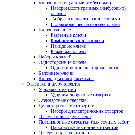
Ключи шестигранные (имбусовые)
Наборы шестигранных (имбусовых)
ключей
Т-образные шестигранные ключи
Г-образные шестигранные ключи
Ключи гаечные
Разрезные ключи
Комбинированные ключи
Накидные ключи
Рожковые ключи
Наборы ключей
Односторонние ключи
Односторонние накидные ключи
Балонные ключи
Ключи для шлицевых гаек
Отвертки и шуруповерты
Ударные отвертки
Ударно-поворотные отвертки
Стандартные отвертки
Диэлектрические отвертки
Наборы диэлектрических отверток
Отвертки битодержатели
Прецизионные отвертки (для точных работ)
Наборы прецизионных отверток
Отвертки для золотника