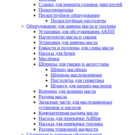
Станки для ремонта головок двигателей
Пеногенераторы
Пескоструйное оборудование
Пескоструйные пистолеты
Оборудование для замены масла и топлива
Установки для обслуживания АКПП
Нагнетатели масла и смазок
Установки для замены масла
Емкости и поддоны для слива масла
Насосы для бочек
Маслёнки
Шприцы для смазки и аксессуары
Шприц маслёнки
Шприцы маслозаливные
Пистолеты для герметика
Шланги для шприц-масленок
Воронки для заливки масла
Раздача масла
Запасные части для маслозаменных
установок и насосов
Компьютерная раздача масла
Насосы для перекачки AdBlue
Насосы для перекачки топлива
Раздача тормозной жидкости
Сварочное и зарядное оборудование