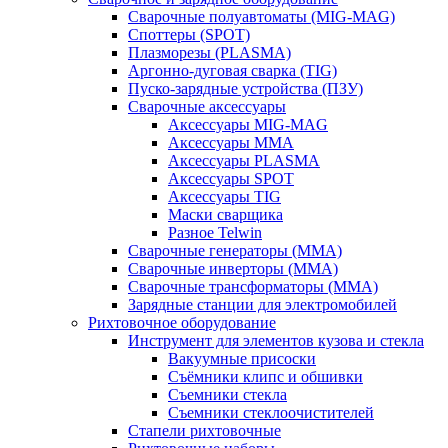
Сварочные полуавтоматы (MIG-MAG)
Споттеры (SPOT)
Плазморезы (PLASMA)
Аргонно-дуговая сварка (TIG)
Пуско-зарядные устройства (ПЗУ)
Сварочные аксессуары
Аксессуары MIG-MAG
Аксессуары MMA
Аксессуары PLASMA
Аксессуары SPOT
Аксессуары TIG
Маски сварщика
Разное Telwin
Сварочные генераторы (MMA)
Сварочные инверторы (MMA)
Сварочные трансформаторы (MMA)
Зарядные станции для электромобилей
Рихтовочное оборудование
Инструмент для элементов кузова и стекла
Вакуумные присоски
Съёмники клипс и обшивки
Съемники стекла
Съемники стеклоочистителей
Стапели рихтовочные