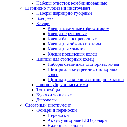
Наборы отверток комбинированные
Шарнирно-губцевый инструмент
Наборы шарнирно-губцевые
Бокорезы
Клещи
Клещи зажимные с фиксатором
Клещи переставные
Клещи балансировочные
Клещи для обжимки клемм
Клещи для хомутов
Клещи поршневых колец
Щипцы для стопорных колец
Наборы съемников стопорных колец
Щипцы для внутренних стопорных
колец
Щипцы для внешних стопорных колец
Плоскогубцы и пассатижи
Тонкогубцы
Кусачки торцевые
Дыроколы
Слесарный инструмент
Фонари и переноски
Переноски
Аккумуляторные LED фонари
Налобные фонари