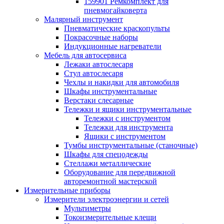
159901 Ремкомплект для
пневмогайковерта
Малярный инструмент
Пневматические краскопульты
Покрасочные наборы
Индукционные нагреватели
Мебель для автосервиса
Лежаки автослесаря
Стул автослесаря
Чехлы и накидки для автомобиля
Шкафы инструментальные
Верстаки слесарные
Тележки и ящики инструментальные
Тележки с инструментом
Тележки для инструмента
Ящики с инструментом
Тумбы инструментальные (станочные)
Шкафы для спецодежды
Стеллажи металлические
Оборудование для передвижной
авторемонтной мастерской
Измерительные приборы
Измерители электроэнергии и сетей
Мультиметры
Токоизмерительные клещи