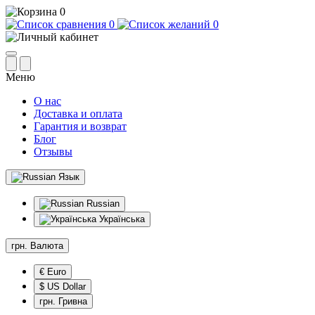
0
0
0
Меню
О нас
Доставка и оплата
Гарантия и возврат
Блог
Отзывы
Язык
Russian
Українська
грн.
Валюта
€ Euro
$ US Dollar
грн. Гривна