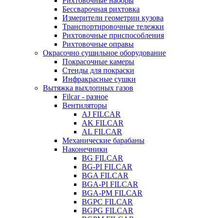
Рихтовочные наборы
Бессварочная рихтовка
Измерители геометрии кузова
Транспортировочные тележки
Рихтовочные приспособления
Рихтовочные оправы
Окрасочно сушильное оборудование
Покрасочные камеры
Стенды для покраски
Инфракрасные сушки
Вытяжка выхлопных газов
Filcar - разное
Вентиляторы
AJ FILCAR
AK FILCAR
AL FILCAR
Механические барабаны
Наконечники
BG FILCAR
BG-PI FILCAR
BGA FILCAR
BGA-PI FILCAR
BGA-PM FILCAR
BGPC FILCAR
BGPG FILCAR